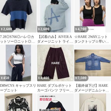
付き
ジュ
2,600
2,600
4,700
¥
¥
¥
7.28◎S766◎ハレ◎カ
【試着のみ】AIVER A
☆HARE 2WAYニット
ットソー◎ニット◎半
ダメージニット ライト
タンクトップ☆早い者
袖
グレー オーバーサイズ
勝ち！
S
450
4,400
7,500
¥
¥
¥
DRWCYS キャップスリ
HARE ダブルポケット
【最終値下げ】HARE
ーブニット
カーゴパンツ フリーサ
ダメージデニムシャツ
イズ ボルドー 2WAY
FREE SIZE 青