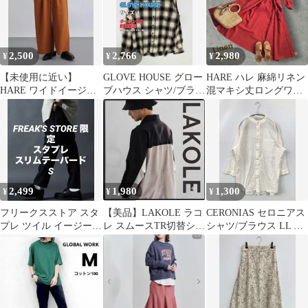
2,500
2,766
2,980
¥
¥
¥
【未使用に近い】
GLOVE HOUSE グロー
HARE ハレ 麻綿リネン
HARE ワイドイージー
ブハウス シャツ/ブラウ
混マキシ丈ロングワン
パンツ フリーサイズ テ
ス L アイボリー コット
ピース 2WAY 羽織り 朱
ラコッタ
ン チェック柄 ミドル丈
赤 F
長袖 レギュラーカラー
メンズ
2,499
1,980
1,300
¥
¥
¥
フリークスストア スタ
【美品】LAKOLE ラコ
CERONIAS セロニアス
プレ ツイル イージース
レ スムースTR切替シャ
シャツ/ブラウス LL ア
ラックス ブラック S
ツ バイカラー 長袖 M
イボリー コットン 無地
サイズ
ワンポイント 半端袖 ミ
ドル丈 スタンドカラー
メンズ