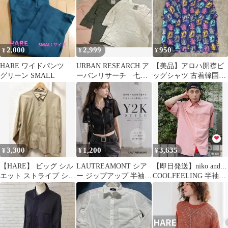
2,000
2,999
950
¥
¥
¥
HARE ワイドパンツ
URBAN RESEARCH ア
【美品】アロハ開襟ビ
グリーン SMALL
ーバンリサーチ 七分
ッグシャツ 古着韓国系
袖カットソー 3枚セッ
モードY2Kグランジ
ト
3,300
1,200
3,635
¥
¥
¥
【HARE】 ビッグ シル
LAUTREAMONT シア
【即日発送】niko and...
エット ストライプ シャ
ー ジップアップ 半袖シ
COOLFEELING 半袖シ
ツ
ャツ ブラック
ャツ ピンク