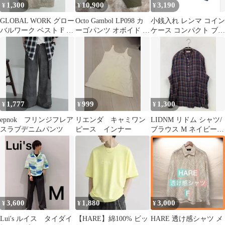
1,300
10,900
3,190
¥
¥
¥
GLOBAL WORK グロー
Octo Gambol LP098 カ
小銭入れ レンマ コイン
バルワーク ベスト F ベ
ーゴパンツ オボイド パ
ケース コンパクト ブッ
ージュ 無地 レディース
ンツXL
テーロ 本革 lemma 財布
1,777
999
1,300
¥
¥
¥
epnok フリンジフレア
リエンダ キャミワン
LIDNM リドム シャツ/
スラブデニムパンツ
ピース インナー
ブラウス M ネイビー
チェック柄 ミドル丈 長
袖 スタンドカラー メン
ズ
3,600
1,880
3,000
¥
¥
¥
Lui's ルイス タイダイ
【HARE】綿100% ビッ
HARE 透け感シャツ メ