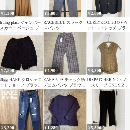
1,300
3,888
2,000
¥
¥
¥
lruing place ジャンパー
RAGEBLUE スラック
CURLY&CO. 2Bジャケ
スカート ベージュ プリ
スパンツ
ット ストレッチ ブラッ
ーツ 無地 レディース
ク
7,800
4,900
3,300
¥
¥
¥
新品 HARE クロシェニ
ZARA ザラ チェック柄
DISPATCHER NO.8 ノ
ットショーツ ブラック
デニムパンツ ブラウン
ースリーブ ONE SIZE
FREE
系 EUR36
ブラウン レディース
3,200
1,280
5,500
¥
¥
¥