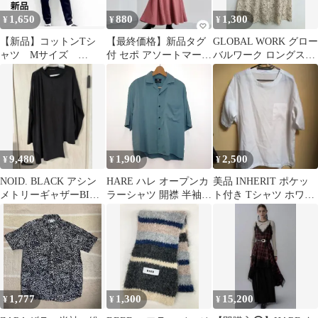
1,650
880
1,300
¥
¥
¥
【新品】コットンTシ
【最終価格】新品タグ
GLOBAL WORK グロー
ャツ Mサイズ
付 セポ アソートマーメ
バルワーク ロングスカ
GLOBAL WORK
イドスカート
ート M ベージュ レデ
ィース
9,480
1,900
2,500
¥
¥
¥
NOID. BLACK アシン
HARE ハレ オープンカ
美品 INHERIT ポケッ
メトリーギャザーBIG-
ラーシャツ 開襟 半袖
ト付き Tシャツ ホワイ
PO 人気
サテン カジュアル ブル
ト
ーグレー Mサイズ □〇
1,777
1,300
15,200
¥
¥
¥