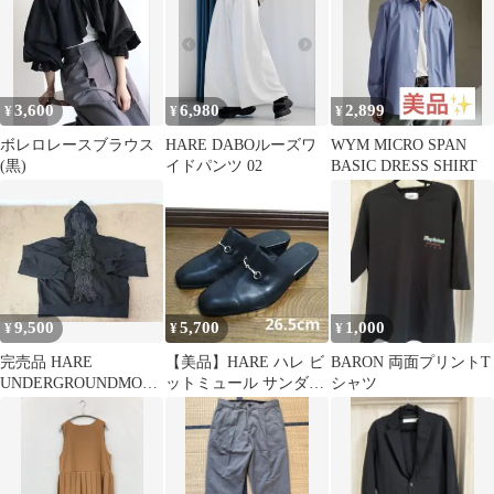
ス
3,600
6,980
2,899
¥
¥
¥
ボレロレースブラウス
HARE DABOルーズワ
WYM MICRO SPAN
(黒)
イドパンツ 02
BASIC DRESS SHIRT
9,500
5,700
1,000
¥
¥
¥
完売品 HARE
【美品】HARE ハレ ビ
BARON 両面プリントT
UNDERGROUNDMODE
ットミュール サンダル
シャツ
パーカー
ブラック Lサイズ