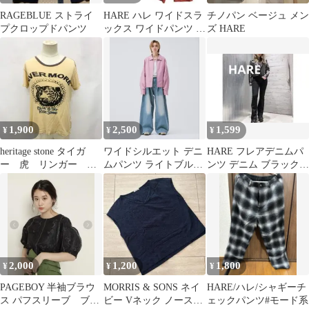
RAGEBLUE ストライ
HARE ハレ ワイドスラ
チノパン ベージュ メン
プクロップドパンツ
ックス ワイドパンツ テ
ズ HARE
ラコッタ レンガ色 タッ
ク M
1,900
2,500
1,599
¥
¥
¥
heritage stone タイガ
ワイドシルエット デニ
HARE フレアデニムパ
ー 虎 リンガー
ムパンツ ライトブル
ンツ デニム ブラックデ
ever more y2k
ー サイズ0
ニム フレアデニム
2,000
1,200
1,800
¥
¥
¥
PAGEBOY 半袖ブラウ
MORRIS & SONS ネイ
HARE/ハレ/シャギーチ
ス パフスリーブ ブラ
ビー Vネック ノースリ
ェックパンツ#モード系