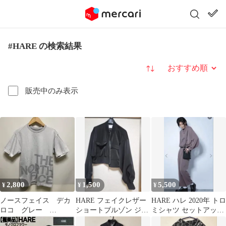
#HARE の検索結果
並び替え
販売中のみ表示
2,800
1,500
5,500
¥
¥
¥
ノースフェイス デカ
HARE フェイクレザー
HARE ハレ 2020年 トロ
ロコ グレー
ショートブルゾン ジャ
ミシャツ セットアップ
NT11606
ケット
M ベージュ