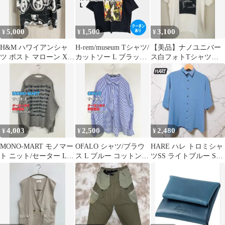
5,000
1,500
3,100
¥
¥
¥
H&M ハワイアンシャ
H-rem/museum Tシャツ/
【美品】ナノユニバー
ツ ポスト マローン XL
カットソー L ブラック
ス白フォトTシャツ M
短丈
前面プリント ミドル丈
サイズ
半袖 クルーネック(丸
首) メンズ レディース
4,003
2,500
2,480
¥
¥
¥
MONO-MART モノマー
OFALO シャツ/ブラウ
HARE ハレ トロミシャ
ト ニット/セーター L
ス L ブルー コットン
ツSS ライトブルー Sサ
グレー ニット 前面プリ
ストライプ柄 ミドル丈
イズ 無地 半袖 襟付き
ント ミドル丈 長袖 ク
長袖 レギュラーカラー
ルーネック(丸首) メン
レディース
ズ レディース