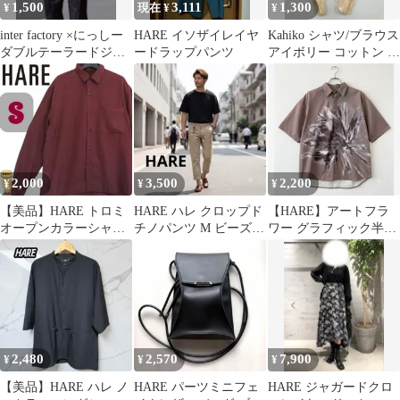
1,500
3,111
1,300
¥
現在 ¥
¥
inter factory ×にっしー
HARE イソザイレイヤ
Kahiko シャツ/ブラウス
ダブルテーラードジャ
ードラップパンツ
アイボリー コットン 無
ケット
地 レース レディース
2,000
3,500
2,200
¥
¥
¥
【美品】HARE トロミ
HARE ハレ クロップド
【HARE】アートフラ
オープンカラーシャツ
チノパンツ M ビーズチ
ワー グラフィック半袖
長袖 ワインレッド S
ャーム付 7分丈 A1215
シャツ 比翼 ブラウン F
サイズ
2,480
2,570
7,900
¥
¥
¥
【美品】HARE ハレ ノ
HARE パーツミニフェ
HARE ジャガードクロ