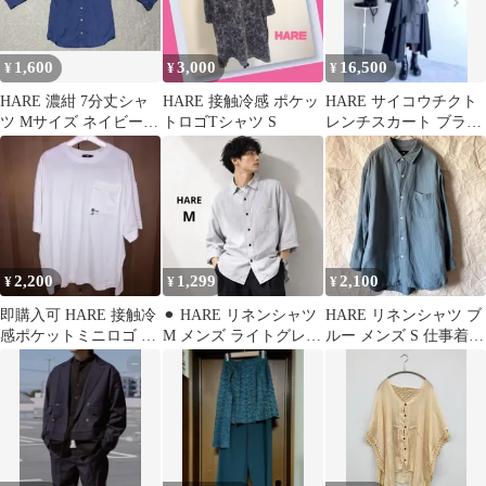
1,600
3,000
16,500
¥
¥
¥
HARE 濃紺 7分丈シャ
HARE 接触冷感 ポケッ
HARE サイコウチクト
ツ Mサイズ ネイビー
トロゴTシャツ S
レンチスカート ブラッ
ブルー 光沢
ク
2,200
1,299
2,100
¥
¥
¥
即購入可 HARE 接触冷
⚫︎ HARE リネンシャツ
HARE リネンシャツ ブ
感ポケットミニロゴ T
M メンズ ライトグレー
ルー メンズ S 仕事着
シャツ ホワイト
七分袖 春 秋 リネン混
オフィスカジュアル 麻
美品