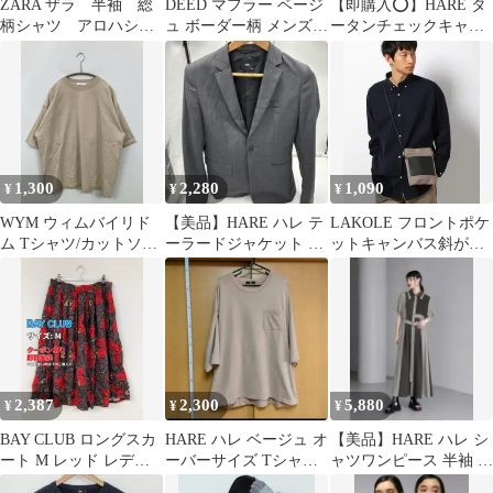
ZARA ザラ 半袖 総
DEED マフラー ベージ
【即購入⭕️】HARE タ
柄シャツ アロハシャ
ュ ボーダー柄 メンズ
ータンチェックキャミ
ツ ボタニカル
レディース
ワンピース レッド 赤
ZARA MAN
1,300
2,280
1,090
¥
¥
¥
WYM ウィムバイリド
【美品】HARE ハレ テ
LAKOLE フロントポケ
ム Tシャツ/カットソー
ーラードジャケット グ
ットキャンバス斜がけ
M ベージュ 無地 ミド
レー Sサイズ
ショルダーバック 黒
ル丈 半袖 クルーネック
(丸首) メンズ レディー
ス
2,387
2,300
5,880
¥
¥
¥
BAY CLUB ロングスカ
HARE ハレ ベージュ オ
【美品】HARE ハレ シ
ート M レッド レディ
ーバーサイズ Tシャツ
ャツワンピース 半袖 ロ
ース
五分袖 7分袖ポケット
ング丈 モード系 F ベー