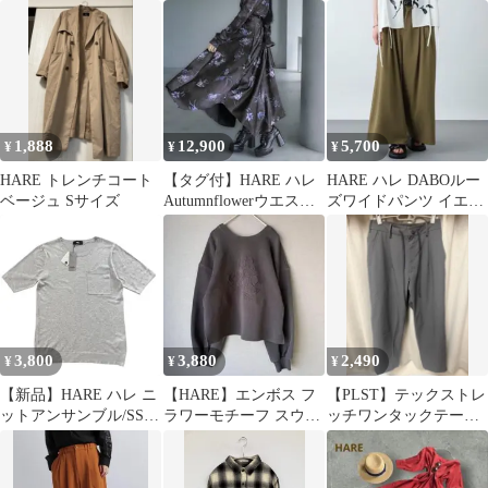
ック Fサイズ
ーブ フレンチスリー
ブ
1,888
12,900
5,700
¥
¥
¥
HARE トレンチコート
【タグ付】HARE ハレ
HARE ハレ DABOルー
ベージュ Sサイズ
Autumnflowerウエスト
ズワイドパンツ イエロ
デザインスカート
ー Mサイズ
3,800
3,880
2,490
¥
¥
¥
【新品】HARE ハレ ニ
【HARE】エンボス フ
【PLST】テックストレ
ットアンサンブル/SS
ラワーモチーフ スウェ
ッチワンタックテーパ
サマーニット 半袖 メン
ット クロップド丈 ブラ
ードパンツ S グレー
ズ S
ック F