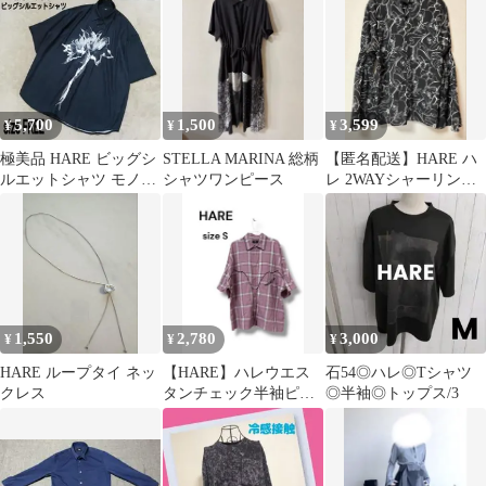
5,700
1,500
3,599
¥
¥
¥
極美品 HARE ビッグシ
STELLA MARINA 総柄
【匿名配送】HARE ハ
ルエットシャツ モノク
シャツワンピース
レ 2WAYシャーリング
ロフラワー オーバーサ
ブラウス 線画 花柄 モ
イズ 花柄
ノトーン
1,550
2,780
3,000
¥
¥
¥
HARE ループタイ ネッ
【HARE】ハレウエス
石54◎ハレ◎Tシャツ
クレス
タンチェック半袖ピン
◎半袖◎トップス/3
ク パープルオーバーサ
イズゆったり