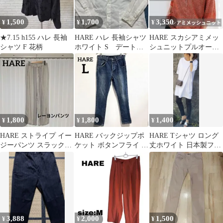
1,500
1,700
3,350
¥
¥
¥
★7.15 h155 ハレ 長袖
HARE ハレ 長袖シャツ
HARE スカシアミメッ
シャツ F 花柄
ホワイト S デート
シュニットプルオーバ
オシャレ 二次会 ビ
ー ブラウン
ジネス
1,800
1,800
1,400
¥
¥
¥
HARE ストライプ イー
HARE バックジップポ
HARE Tシャツ ロング
ジーパンツ スラックス
ケット ボタンフライ デ
丈ホワイト 日本製フリ
ベージュ レーヨン
ニムパンツ Lサイズ
ーサイズ
3,888
2,000
1,500
¥
¥
¥