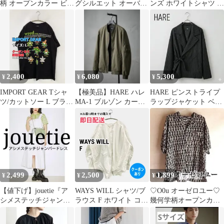
柄 オープンカラー ビッ
グシルエット オーバー
ンズ ホワイトシャツ フ
グシルエット シャツ
サイズTシャツ イエロ
リーサイズ 長袖シャツ
M
ー 春夏
春物
2,400
6,080
5,300
¥
¥
¥
IMPORT GEAR Tシャ
【極美品】HARE ハレ
HARE ピンストライプ
ツ/カットソー L ブラッ
MA-1 ブルゾン カーキ
ラップジャケット ベル
ク 前面プリント バック
Mサイズ
ト付き 袖口ジップ M
プリント ミドル丈 半袖
ブラック
クルーネック(丸首) メ
ンズ レディース
2,499
2,500
1,899
¥
¥
¥
【値下げ】jouetie『ア
WAYS WILL シャツ/ブ
♡O0u オーゼロユー♡
シメステッチジャンパ
ラウス F ホワイト コッ
幾何学柄オープンカラ
ードレス』
トン 無地 ミドル丈 長
ーシャツ Lサイズ
袖 ノーカラー レディー