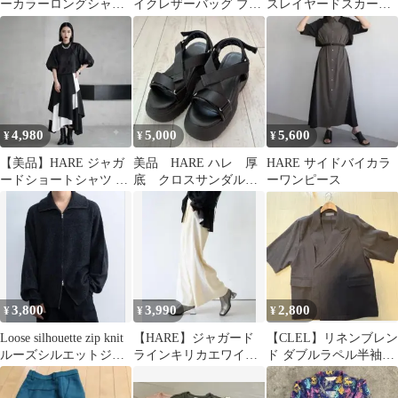
ーカラーロングシャツ
イクレザーバッグ ブラ
スレイヤードスカート
8分袖 ブラック メンズ
ック
ネイビー
Sサイズ
4,980
5,000
5,600
¥
¥
¥
【美品】HARE ジャガ
美品 HARE ハレ 厚
HARE サイドバイカラ
ードショートシャツ 黒
底 クロスサンダル
ーワンピース
F ショート丈 モード系
プラットフォーム ブ
個性的
ラック 黒
3,800
3,990
2,800
¥
¥
¥
Loose silhouette zip knit
【HARE】ジャガード
【CLEL】リネンブレン
ルーズシルエットジッ
ラインキリカエワイド
ド ダブルラペル半袖テ
プニット
パンツ【LADIES】
ーラードジャケット ブ
ラック M