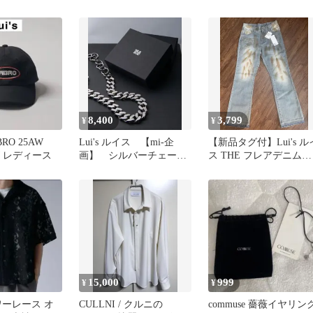
ト
ズ 日本製 S
8,400
3,799
¥
¥
MBRO 25AW
Lui's ルイス 【mi-企
【新品タグ付】Lui's ル
ズ レディース
画】 シルバーチェーン
ス THE フレアデニムパ
ネックレス
ンツ ペイント加工 S
15,000
999
¥
¥
ラワーレース オ
CULLNI / クルニの
commuse 薔薇イヤリン