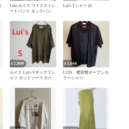
セ
Luis ルイス ワイドストレ
Lui's Tシャツ 白
ートパンツ タックパンツ
S ワインレッド
2,800
3,666
¥
¥
ルイス Lui's Vネック Tシ
LUIS 襟切替オープンカ
ャツ カットソー S カーキ
ラーシャツ
本
日本製 五分袖