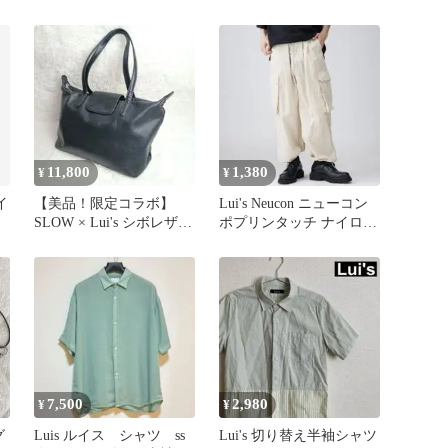
M
11,800
1,380
¥
¥
イ
【美品！限定コラボ】
Lui's Neucon ニューコン
SLOW × Lui's シボレザー
ポプリンタッチ ナイロン
トートバッグ ネイビー
カーゴパンツ
7,500
2,980
¥
¥
グ
Luis ルイス シャツ ss
Lui's 切り替え半袖シャツ