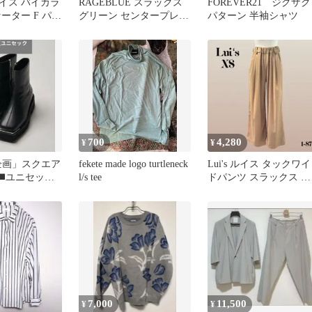
】ルイス バイカラ
RAGEBLUE スラックス
FOREVER21 ジグザグ
ーター F パー
グリーン センタープレス
パターン 半袖シャツ
ック
スリット入り
700
4,280
¥
¥
mi企画」スクエア
fekete made logo turtleneck
Lui's ルイス タックワイ
◼️ユニセック
l/s tee
ドパンツ スラックス キ
9700円新品
ャメル ベージュ XS
7,000
11,500
¥
¥