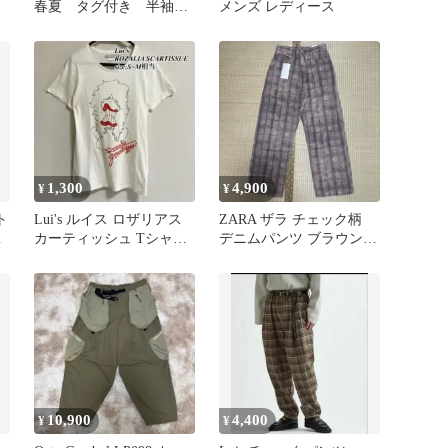
春夏 タグ付き 半袖
メンズ レディース
グリーン
1,300
4,900
¥
¥
ト
Lui's ルイス ロザリアス
ZARA ザラ チェック柄
フ
カーティッシュ Tシャツ
デニムパンツ ブラウン系
オフホワイト S~M
EUR36
10,900
4,400
¥
¥