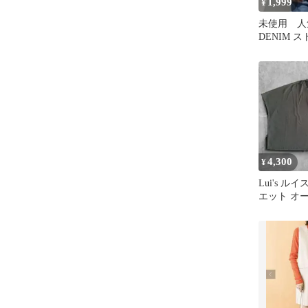
1,999
¥
未使用 人
DENIM 
ン お洒落
ジウォシュ
4,300
¥
Lui's ル
エット オ
半袖ポケッ