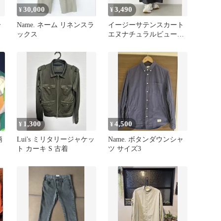
30,000
3,490
¥
¥
ー
Name. ネーム リネンスラ
イージーサテンスカート
ックス
エヌナチュラルビューテ
ィーベーシック チャコ
ールグレー
1,300
4,500
¥
¥
柄
Lui's ミリタリージャケッ
Name. ボタンダウンシャ
ト カーキ S 古着
ツ サイズ3