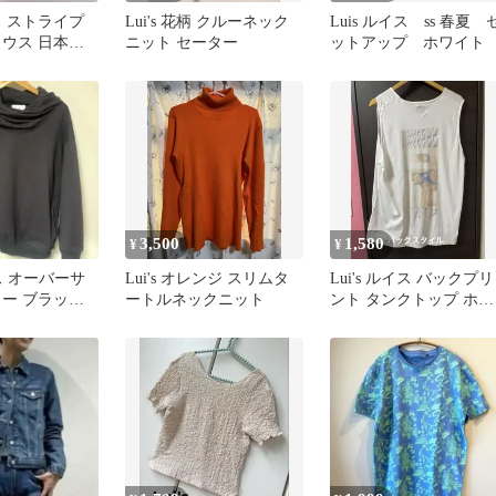
イス ストライプ
Lui's 花柄 クルーネック
Luis ルイス ss 春夏 
ラウス 日本製
ニット セーター
ットアップ ホワイト
イズ S
3,500
1,580
¥
¥
イス オーバーサ
Lui's オレンジ スリムタ
Lui's ルイス バックプリ
ー ブラック S
ートルネックニット
ント タンクトップ ホワ
ルオーバー
イト フリーサイズ 日
製