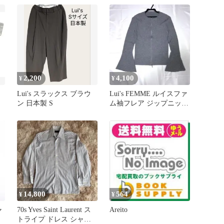
ツ
2,200
4,100
¥
¥
Lui's スラックス ブラウ
Lui's FEMME ルイスファ
ン 日本製 S
ム袖フレア ジップニット
グレー F
14,800
564
¥
¥
ャ
70s Yves Saint Laurent ス
Areito
トライプ ドレス シャツ