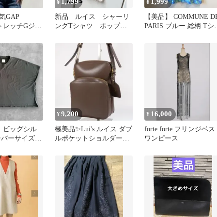
1,799
1,999
¥
¥
気GAP
新品 ルイス シャーリ
【美品】 COMMUNE D
ストレッチGジャ
ングTシャツ ポップコ
PARIS ブルー 総柄 Tシ
なヴィンテー
ーントップス ポコポコ
ツ メンズ M
トップス ラテ
9,200
16,000
¥
¥
イス ビッグシル
極美品✨Lui's ルイス ダブ
forte forte フリンジベ
ーバーサイズ
ルポケットショルダーバ
ワンピース
トT
ッグ 縦型 ブラウン