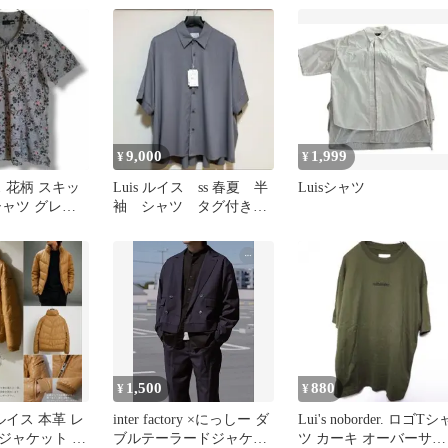
9,000
1,999
¥
¥
イス 花柄 スキッ
Luis ルイス ss 春夏 半
Luisシャツ
シャツ グレー
袖 シャツ タグ付き
フリー
グレー
1,500
880
¥
¥
s ルイス 本革 レ
inter factory ×にっしー ダ
Lui's noborder. ロゴTシ
ジャケット 牛
ブルテーラードジャケッ
ツ カーキ オーバーサイ