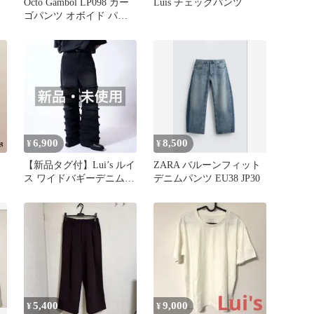
Octo Gambol LP098 カー
Luis チェックパンツ
ゴパンツ オボイド パン
ツXL
6,900
8,500
¥
¥
【新品タグ付】Lui’s ルイ
ZARA バルーンフィット
ス ワイドバギーデニムパ
デニムパンツ EU38 JP30
ンツ 定価24200円 黒
5,400
9,000
¥
¥