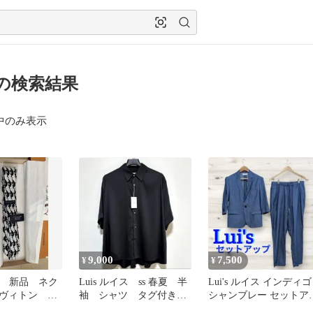
s の検索結果
中のみ表示
9,000
7,500
¥
¥
ボ 新品 ネク
Luis ルイス ss 春夏 半
Lui's ルイス インディゴ
イヴィトン
袖 シャツ タグ付き
シャンブレー セットア
ITTON
ブラック
プ 7分袖 M