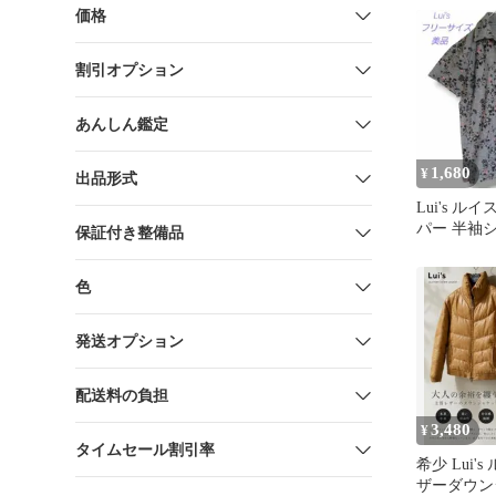
価格
割引オプション
あんしん鑑定
1,680
¥
出品形式
Lui's ル
パー 半袖
保証付き整備品
綿100% 
色
発送オプション
配送料の負担
3,480
¥
タイムセール割引率
希少 Lui'
ザーダウン