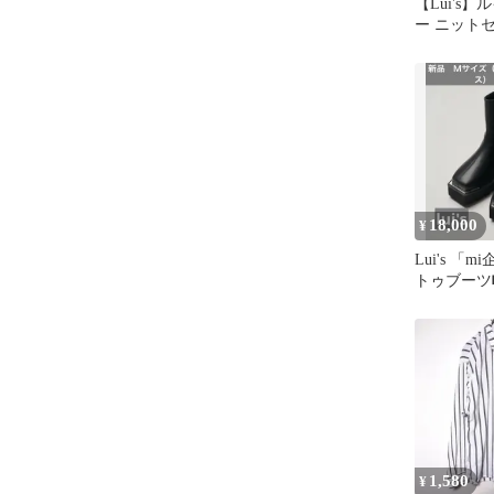
【Lui's
ー ニットセ
プル×ブラ
18,000
¥
Lui's 「
トゥブーツ
スＭサイズ2
1,580
¥