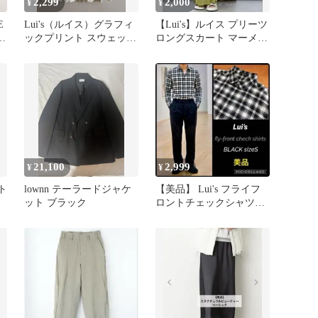
2,299
2,000
¥
¥
E
Lui's（ルイス）グラフィ
【Lui's】ルイス プリーツ
ャ
ックプリント スウェット
ロングスカート マーメイ
ホワイト L
ドスカート マキシ丈
21,100
2,999
¥
¥
スト
lownn テーラードジャケ
【美品】 Lui's フライフ
ット ブラック
ロントチェックシャツ
BLACK サイズS