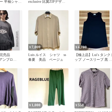
ー 半袖シャツ
exclusive 比翼ZIPデザイ
 シアー S
ンシャツ
7,000
4,700
¥
¥
ち完売品
Luis ルイス シャツ ss
【極上品】Lui's タンク
/アンブロ
春夏 美品 ベージュ
ップ ノースリーブ 黒 
】ピグメントクル
リーサイズ 厚手 ルイス
1,000
550
¥
¥