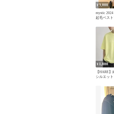
3,000
¥
mystic 
起毛ベスト
1,880
¥
【HARE】
シルエット
ズTシャツ