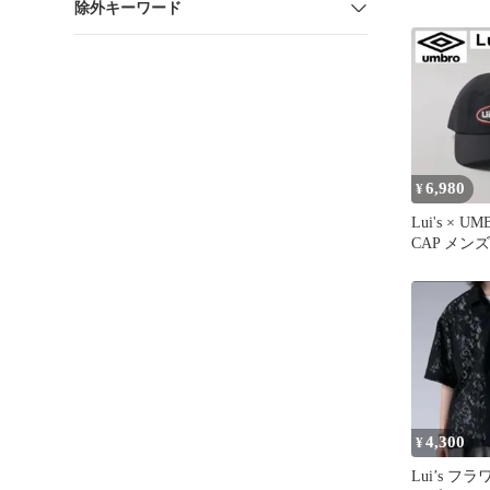
除外キーワード
革 短丈 y2k
6,980
¥
Lui's × U
CAP メン
4,300
¥
Lui’s フ