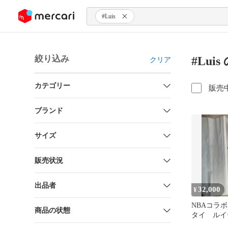
ンツにスキップ
#Luis
絞り込み
#Lui
クリア
カテゴリー
販売
ブランド
サイズ
販売状況
出品者
32,000
¥
NBAコラ
商品の状態
タイ ル
LOUIS VU