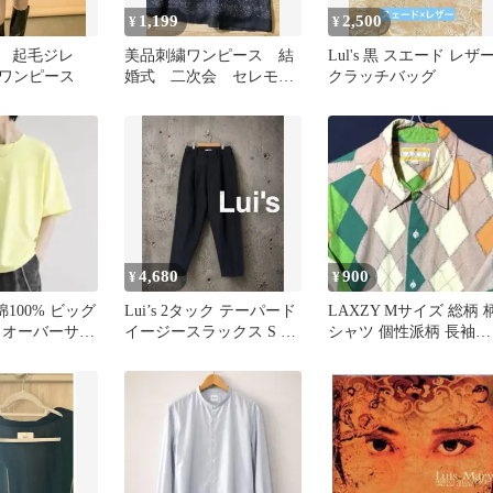
1,199
2,500
¥
¥
2024 起毛ジレ
美品刺繍ワンピース 結
Lul's 黒 スエード レザ
ワンピース
婚式 二次会 セレモニ
クラッチバッグ
ー 発表会
4,680
900
¥
¥
綿100% ビッグ
Lui’s 2タック テーパード
LAXZY Mサイズ 総柄 
 オーバーサイ
イージースラックス S ブ
シャツ 個性派柄 長袖シ
 イエロー 春夏
ラック 上品 春夏
ャツ