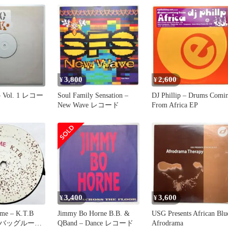
3,800
2,600
¥
¥
– Vol. 1 レコー
Soul Family Sensation –
DJ Phillip – Drums Comi
New Wave レコード
From Africa EP
3,400
3,600
¥
¥
hme – K.T.B
Jimmy Bo Horne B.B. &
USG Presents African Blu
バッグルー
QBand – Dance レコード
Afrodrama