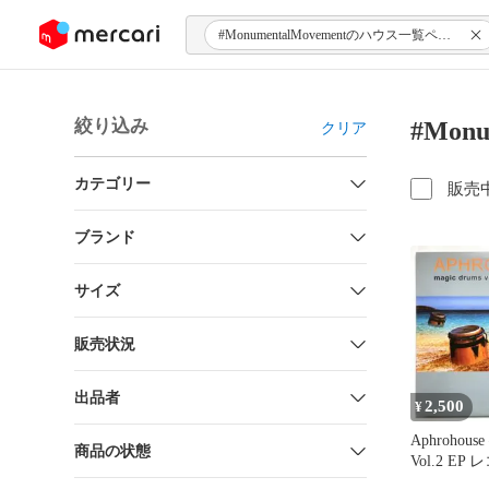
ンツにスキップ
#MonumentalMovementのハウス一覧ページ
絞り込み
#Mon
クリア
カテゴリー
販売
ブランド
サイズ
販売状況
出品者
2,500
¥
Aphrohouse
商品の状態
Vol.2 EP