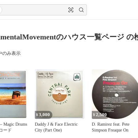
umentalMovementのハウス一覧ページ 
中のみ表示
3,000
2,500
¥
¥
 – Magic Drums
Daddy J & Face Electric
D. Ramirez feat. Pete
 レコード
City (Part One)
Simpson Freaque On