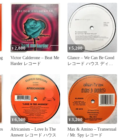
2,800
5,200
¥
¥
ng
Victor Calderone – Beat Me
Glance – We Can Be Good
Harder レコード
レコード ハウス ディー
プ
6,500
3,200
¥
¥
es
Africanism – Love Is The
Max & Amino – Transexual
Answer レコード ハウス
/ Mr. Spy レコード