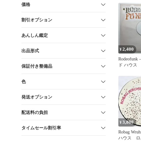
価格
割引オプション
あんしん鑑定
2,400
¥
出品形式
Rodeofunk 
ド ハウス
保証付き整備品
色
発送オプション
配送料の負担
3,800
¥
タイムセール割引率
Robag Wru
ハウス ロ