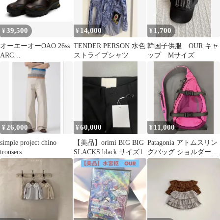
39,500
14,000
1,700
¥
¥
¥
オーエーオーOAO 26ss
TENDER PERSON 水色
韓国子供服 OUR キャ
ARC
ストライプシャツ
ップ Mサイズ
DECK（BROWN）
26,000
60,000
11,000
¥
¥
¥
simple project chino
【美品】orimi BIG BIG
Patagonia アトムスリン
trousers
SLACKS black サイズ1
グバッグ ショルダーバ
ッグ ピンク