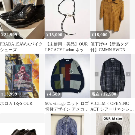
22,999
15,000
18,000
¥
¥
¥
PRADA 15AWスパイク
【未使用・美品】OUR
値下げ中【新品タグ
シューズ
LEGACY Ladon ネック
付】CMMN SWDN
レス
CURT POLO CURCUM
XS
13,999
4,580
12,500
¥
¥
現在 ¥
ホロカ IRyS OUR
90's vintage ニット ロゴ
VICTIM × OPENING
切替デザイン アメカジ
ACT シアーリネンシャ
アーカイブ 古着
ツ