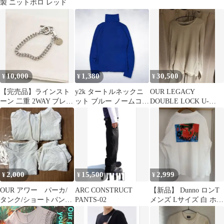
製 ニットポロ レッド
10,000
1,380
30,500
¥
¥
¥
【完売品】ラインスト
y2k タートルネックニ
OUR LEGACY
ーン 二重 2WAY ブレス
ット ブルー ノームコア
DOUBLE LOCK U-
レット ネックレス
シティ オフィスカジュ
NECK 50
アル
2,000
15,500
2,999
¥
¥
¥
OUR アワー パーカ/
ARC CONSTRUCT
【新品】 Dunno ロンT
タンク/ショートパン
PANTS-02
メンズ Lサイズ 白 ホワ
ツ キッズ3点セット
イト