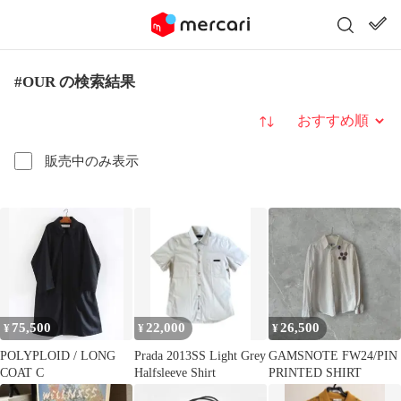
#OUR の検索結果
並び替え
販売中のみ表示
75,500
22,000
26,500
¥
¥
¥
POLYPLOID / LONG
Prada 2013SS Light Grey
GAMSNOTE FW24/PIN
COAT C
Halfsleeve Shirt
PRINTED SHIRT