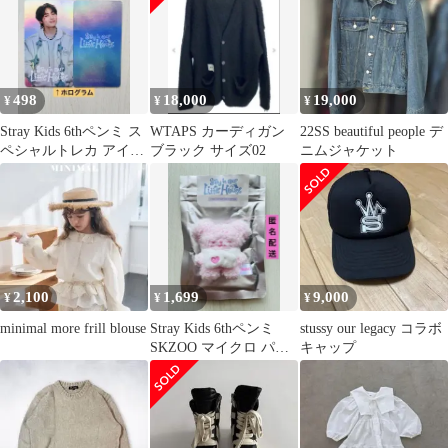
498
18,000
19,000
¥
¥
¥
Stray Kids 6thペンミ ス
WTAPS カーディガン
22SS beautiful people デ
ペシャルトレカ アイエ
ブラック サイズ02
ニムジャケット
ン ホログラム
2,100
1,699
9,000
¥
¥
¥
minimal more frill blouse
Stray Kids 6thペンミ
stussy our legacy コラボ
SKZOO マイクロ パピ
キャップ
ーム いちご