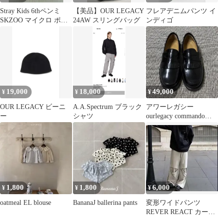
Stray Kids 6thペンミ
【美品】OUR LEGACY
フレアデニムパンツ イ
SKZOO マイクロ ポガ
24AW スリングバッグ
ンディゴ
リ いちご
19,000
18,000
49,000
¥
¥
¥
OUR LEGACY ビーニ
A.A.Spectrum ブラック
アワーレガシー
ー
シャツ
ourlegacy commando
loafer 40
1,800
1,800
6,000
¥
¥
¥
oatmeal EL blouse
BananaJ ballerina pants
変形ワイドパンツ
REVER REACT カーゴ