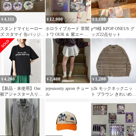
4,111
12,000
1,100
¥
¥
¥
スタンドマイヒーロー
ホロライブカード 常闇
p*9様 KPOP ONEUS グ
ズ スタマイ 缶バッジ
トワ OUR ＆ 紫エール
ッズ22点セット
槙慶太
エリートスパーク ホロ
カ
4,200
2,400
1,280
¥
¥
¥
【新品・未使用】Our.
jejeunosity apron チュー
y2k モックネックニッ
裾アジャスター入り口
ル
ト ブラウン きれいめ
ゴカットソー
レディース ノームコア