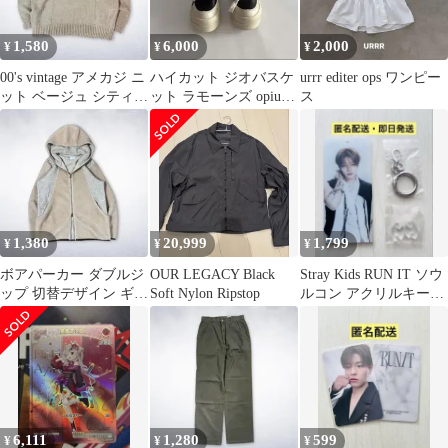
1,580
6,000
2,000
¥
¥
¥
00's vintage アメカジ ニ
ハイカット ジオバスケ
urrr editer ops ワンピー
ット ベージュ シティー
ット ラモーンズ opium
ス
ボーイ ノームコア
厚底 スニーカー
1,380
20,999
1,799
¥
¥
¥
ボアパーカー ダブルジ
OUR LEGACY Black
Stray Kids RUN IT ソウ
ップ 切替デザイン ギャ
Soft Nylon Ripstop
ルコン アクリルキーリ
ル y2k カジュアル ノー
ング アイエン
ムコア
6,111
1,280
599
¥
¥
¥