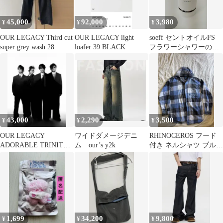
45,000
92,000
3,980
¥
¥
¥
OUR LEGACY Third cut
OUR LEGACY light
soeff セントオイルFS
super grey wash 28
loafer 39 BLACK
フラワーシャワーの香
り100ml
43,000
2,290
3,500
¥
¥
¥
OUR LEGACY
ワイドダメージデニ
RHINOCEROS フード
ADORABLE TRINITY
ム our’s y2k
付き ネルシャツ ブルー
BLACK
チェック L
1,699
34,200
9,800
¥
¥
¥