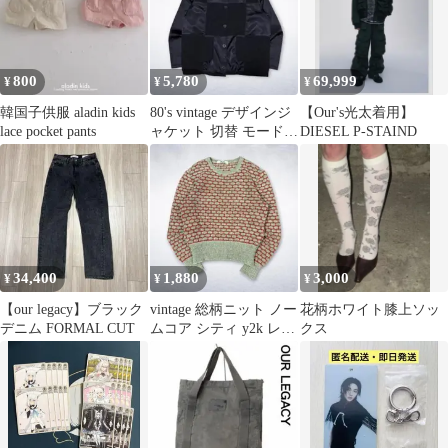
800
5,780
69,999
¥
¥
¥
韓国子供服 aladin kids
80's vintage デザインジ
【Our's光太着用】
lace pocket pants
ャケット 切替 モード
DIESEL P-STAIND
y2k アーカイブ
34,400
1,880
3,000
¥
¥
¥
【our legacy】ブラック
vintage 総柄ニット ノー
花柄ホワイト膝上ソッ
デニム FORMAL CUT
ムコア シティ y2k レデ
クス
ィース 古着