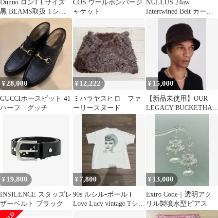
Dunno ロンT Lサイズ
COS ウールボンバージ
NULLUS 24aw
黒 BEAMS取扱 Tシャ
ャケット
Intertwined Belt カーブ
ツ
パンツ新品未使用
28,000
12,222
15,000
¥
¥
¥
GUCCIホースビット 41
ミハラヤスヒロ ファ
【新品未使用】OUR
ハーフ グッチ
ーリースヌード
LEGACY BUCKETHAT
モヘアブラックウール
19,800
7,800
13,000
¥
¥
¥
INSILENCE スタッズレ
90s ルシル•ボール I
Extro Code｜透明アク
ザーベルト ブラック
Love Lucy vintage Tシャ
リル製噴水型ピアス
ツ