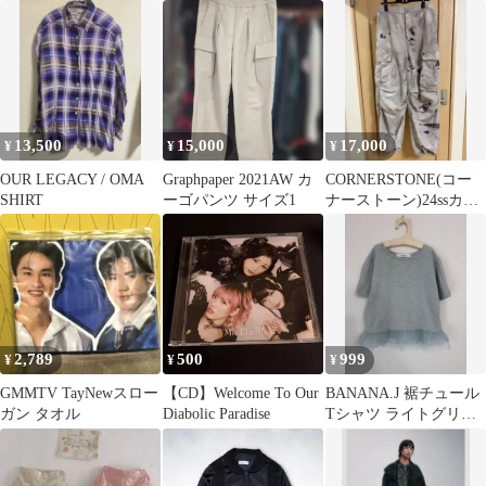
パンツライトグレー ワ
イドレッグ
13,500
15,000
17,000
¥
¥
¥
OUR LEGACY / OMA
Graphpaper 2021AW カ
CORNERSTONE(コー
SHIRT
ーゴパンツ サイズ1
ナーストーン)24ssカー
ゴパンツ OUR's
2,789
500
999
¥
¥
¥
GMMTV TayNewスロー
【CD】Welcome To Our
BANANA.J 裾チュール
ガン タオル
Diabolic Paradise
Tシャツ ライトグリー
ン L