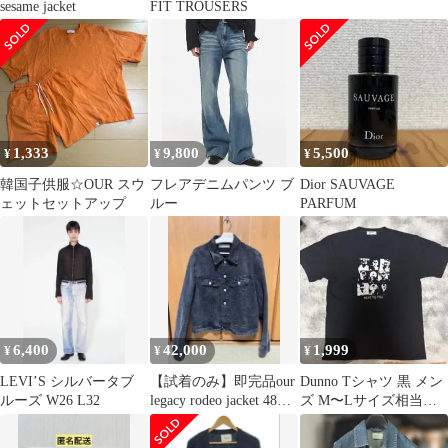
sesame jacket
FIT TROUSERS
1,333
9,800
5,500
¥
¥
¥
韓国子供服☆OUR スウ
フレアデニムパンツ ブ
Dior SAUVAGE
ェットセットアップ
ルー
PARFUM
6,400
42,000
1,999
¥
¥
¥
LEVI’S シルバータブ
【試着のみ】即完品our
Dunno Tシャツ 黒 メン
ルーズ W26 L32
legacy rodeo jacket 48
ズ M〜Lサイズ相当
23aw
BEAMS取扱