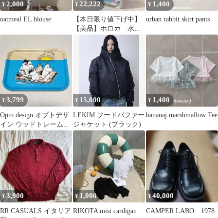
2,000
22,222
1,400
¥
¥
¥
oatmeal EL blouse
【本日限り値下げ中】
urban rabbit skirt pants
【美品】ホロカ 水宮
枢 OUR FLOWGLOW
3,799
15,000
1,400
¥
¥
¥
Opto design オプトデザ
LEKIM フードパファー
bananaj marshmallow Tee
イン ウッドトレームー
ジャケット (ブラック)
ミン 筏乗り 希少
3,900
1,000
40,000
¥
¥
¥
RR CASUALS イタリア
RIKOTA mist cardigan
CAMPER LABO 1978