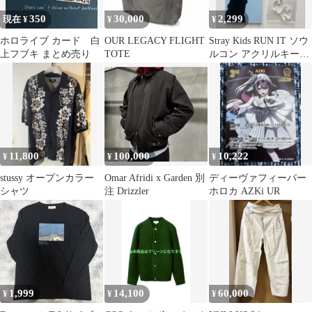
350
30,000
2,299
現在 ¥
¥
¥
ホロライブ カード 白
OUR LEGACY FLIGHT
Stray Kids RUN IT ソウ
上フブキ まとめ売り
TOTE
ルコン アクリルキーリ
ング ヒョンジン
11,800
100,000
10,222
¥
¥
¥
stussy オープンカラー
Omar Afridi x Garden 別
ディーヴァフィーバー
シャツ
注 Drizzler
ホロカ AZKi UR
1,999
14,100
60,000
¥
¥
¥