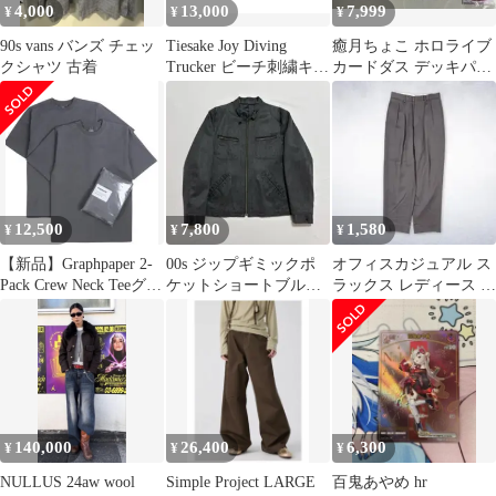
4,000
13,000
7,999
¥
¥
¥
90s vans バンズ チェッ
Tiesake Joy Diving
癒月ちょこ ホロライブ
クシャツ 古着
Trucker ビーチ刺繍キャ
カードダス デッキパー
ップ
ツ まとめ売り
12,500
7,800
1,580
¥
¥
¥
【新品】Graphpaper 2-
00s ジップギミックポ
オフィスカジュアル ス
Pack Crew Neck Teeグレ
ケットショートブルゾ
ラックス レディース シ
イ3
ン archive アワーレガシ
ティ ノームコア y2k 古
ー
着
140,000
26,400
6,300
¥
¥
¥
NULLUS 24aw wool
Simple Project LARGE
百鬼あやめ hr