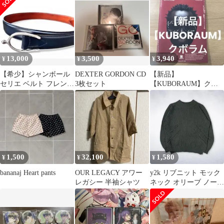
13,000
3,500
3,940
¥
¥
¥
【希少】シャンボール
DEXTER GORDON CD
【新品】
セリエ ベルト フレンチ
3枚セット
【KUBORAUM】クボ
ネイビー
ラム デザインブック
1,500
32,100
1,580
¥
¥
¥
bananaj Heart pants
OUR LEGACY アワー
y2k リブニット モック
レガシー 半袖シャツ
ネック オリーブ ノーム
コア シティ vintage