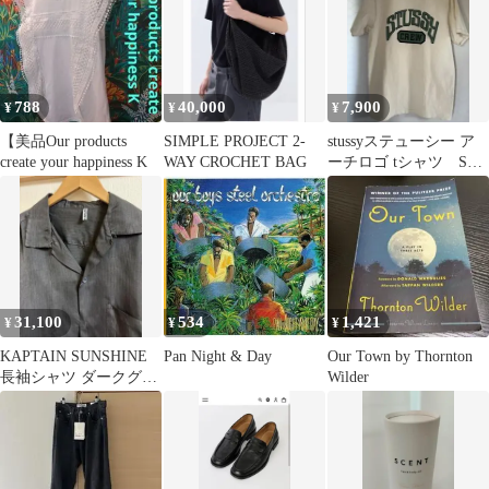
788
40,000
7,900
¥
¥
¥
【美品Our products
SIMPLE PROJECT 2-
stussyステューシー ア
create your happiness K
WAY CROCHET BAG
ーチロゴ tシャツ Sサ
イズ
31,100
534
1,421
¥
¥
¥
KAPTAIN SUNSHINE
Pan Night & Day
Our Town by Thornton
長袖シャツ ダークグレ
Wilder
ー OVY