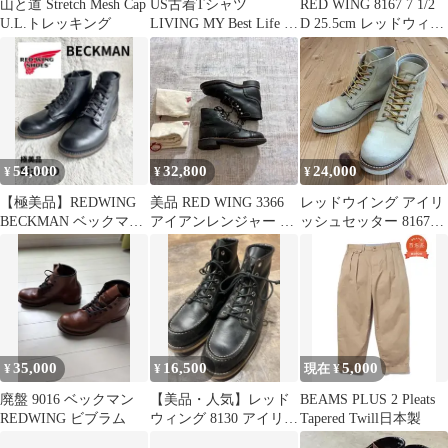
山と道 Stretch Mesh Cap
US古着Tシャツ
RED WING 8167 7 1/2
U.L.トレッキング
LIVING MY Best Life サ
D 25.5cm レッドウィン
イズM
グ
54,000
32,800
24,000
¥
¥
¥
【極美品】REDWING
美品 RED WING 3366
レッドウイング アイリ
BECKMAN ベックマン
アイアンレンジャー ブ
ッシュセッター 8167
9014 黒 27cm
ーツ ブラック 22cm
6E
35,000
16,500
5,000
¥
¥
現在 ¥
廃盤 9016 ベックマン
【美品・人気】レッド
BEAMS PLUS 2 Pleats
REDWING ビブラム
ウィング 8130 アイリッ
Tapered Twill日本製
シュセッター 黒 26.5cm