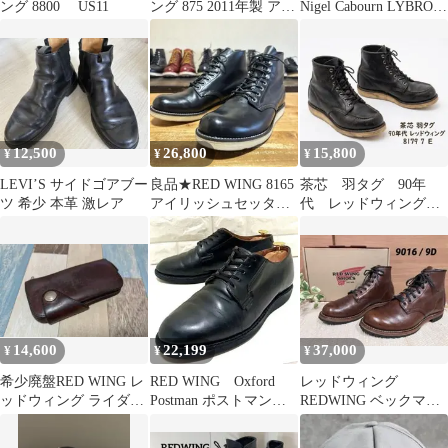
ング 8800 US11
ング 875 2011年製 アメ
Nigel Cabourn LYBRO
カジ ヴィンテージ
カバーオール
12,500
26,800
15,800
¥
¥
¥
LEVI’S サイドゴアブー
良品★RED WING 8165
茶芯 羽タグ 90年
ツ 希少 本革 激レア
アイリッシュセッター
代 レッドウィング
27㎝
8179 7 E アイリッシュ
セッター
14,600
22,199
37,000
¥
¥
¥
希少廃盤RED WING レ
RED WING Oxford
レッドウィング
ッドウィング ライダー
Postman ポストマン
REDWING ベックマン
スウォレット本革長財
101 ブラック
9016 シガー 27cm 9D
布ブラウン