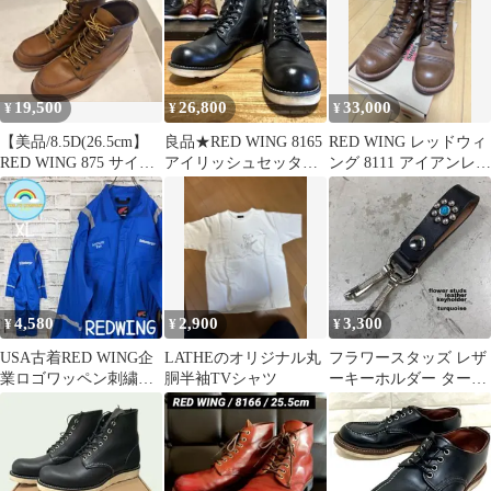
19,500
26,800
33,000
¥
¥
¥
【美品/8.5D(26.5cm】
良品★RED WING 8165
RED WING レッドウィ
RED WING 875 サイド
アイリッシュセッター
ング 8111 アイアンレン
刻印
25.5㎝
ジャー ブーツ 26.5
4,580
2,900
3,300
¥
¥
¥
USA古着RED WING企
LATHEのオリジナル丸
フラワースタッズ レザ
業ロゴワッペン刺繍
胴半袖TVシャツ
ーキーホルダー ターコ
リフレクターツナギXL
イズ htc calee