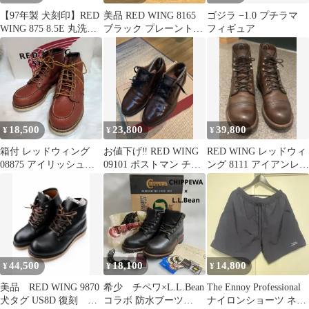
【97年製 犬刻印】RED
美品 RED WING 8165
ゴジラ −1.0 プチラマ
WING 875 8.5E 丸洗い
ブラック プレーントゥ
フィギュア
&補修済26.5㎝
箱付
18,500
23,800
39,800
¥
¥
¥
箱付 レッドウィング
お値下げ‼️ RED WING
RED WING レッドウィ
08875 アイリッシュセ
09101 ポストマン チョ
ング 8111 アイアンレン
ッター 5.5E 赤茶 メン
コレート 7D
ジャー 9D
テ済
44,500
18,100
14,800
¥
¥
¥
美品 RED WING 9870
希少 チペワ×L.L.Bean
The Ennoy Professional
犬タグ US8D 復刻 激
コラボ 防水ブーツ
ナイロンショーツ ネイ