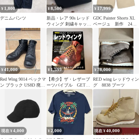
1,800
8,500
17,999
¥
¥
¥
デニムパンツ
新品・レア 90s レッド
GDC Painter Shorts XL
ウィング 刺繍キャップ
ベージュ 新作 24時
ヴィンテージ 台湾製 ブ
間以内発送
ラック
41,000
1,599
78,000
¥
¥
¥
Red Wing 9014 ベックマ
【希少】ザ・レザーブ
RED wing レッドウィン
ン ブラック US8D 廃番
ーツバイブル GET
グ 8838 ブーツ
美品
ON! アメカジ
4,000
2,000
40,000
現在 ¥
¥
現在 ¥