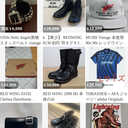
6,000
20,000
10,000
現在 ¥
¥
¥
1950s Hells Angels実物
k 【希少】 REDWING
M1589 Vintage 未使用
スタッズベルト vintage
8130 刻印 羽タグ 8.5D
80s 90s レッドウイング
26.5cm 黒
キャップ
62,000
50,000
20,000
¥
¥
¥
RED WING 03192
RED WING 2990 8D 本
THRASHER × AFA ジャ
Chelsea Hawthorne
体のみ
ージ / adidas Originals
25.5cm