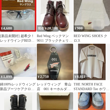
ティー ホワイト
4,680
20,100
900
¥
現在 ¥
¥
[新品未開封] 超希少！
Red Wing ベックマン
RED WING SHOES ク
レッドウイングRED
9011 ブラックチェリ
ロス
WING サングラス
ー 廃盤
1,099
2,750
8,011
¥
¥
¥
綿100%レッドウィング
レッドウィング 青山
THE NORTH FACE
新品ブーツケアクロス
店 001 キーホルダ
STANDARD Tee ホワイ
シューケア97195アイボ
ー ピンバッジ
ト L
リー 白