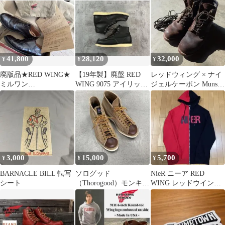
41,800
28,120
32,000
¥
¥
¥
廃版品★RED WING★
【19年製】廃盤 RED
レッドウィング × ナイ
ミルワン
WING 9075 アイリッシ
ジェルケーボン Munson
★9086★9.5D★MIL1★
ュセッター モックトゥ
Boots
シガー★
3,000
15,000
5,700
¥
¥
¥
BARNACLE BILL 転写
ソログッド
NieR ニーア RED
シート
（Thorogood）モンキー
WING レッドウイング
ブーツ スエード レザー
バイカラー パーカー F
限定価格