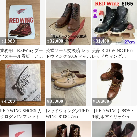
レア お買い得
10EE 28cm USA製
ビー
1,980
32,000
31,400
¥
¥
¥
業務用 RedWing ブー
公式ソール交換済 レッ
美品 RED WING 8165
ツスチール看板 アイ
ドウィング 9016 ベック
レッドウィング
リッシュセッター レ
マン 7D 2011年製
BLACK 27cm
ッドウイング
4,200
35,000
16,900
¥
¥
¥
RED WING SHOES カ
レッドウィング／RED
【RED WING】8875・
タログ パンフレット
WING 8108 27cm
羽刻印アイリッシュセ
2000年
ッター 2009年製 28cm