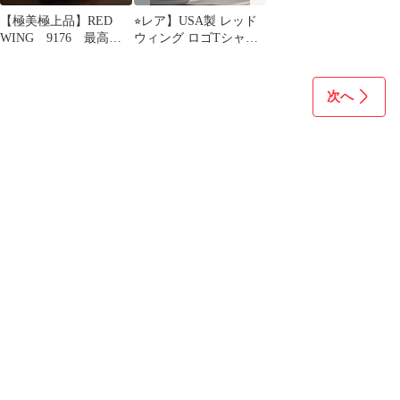
【極美極上品】RED
⭐︎レア】USA製 レッド
WING 9176 最高級
ウィング ロゴTシャツ
チャッカブーツ USA製
M 黒 RED WING 両面
正規品
次へ