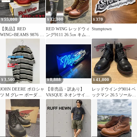
55,000
32,300
370
¥
¥
¥
【美品】RED
RED WING レッドウィ
Stumptown
WING×BEAMS 9876 半
ング9111 26.5㎝ キムタ
円犬タグ US10E 28cm
ク着用 廃盤モデル
3,500
8,888
41,000
¥
¥
¥
JOHN DEERE ポロシャ
【非売品・訳あり】
レッドウイング9014 ベ
ツ M グレー ボーダー
VASQUE ネオンサイン
ックマン 26.5 ソール交
柄 半袖 メンズ
店舗用看板 ヴィンテー
換済み
ジ