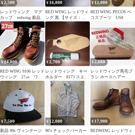
2,500
16,800
12,000
¥
¥
¥
レッドウィング マグ
RED WING レッドウィ
RED WING PECOS ペ
カップ redwing 新品
ング 黒 【サイズ：
コスブーツ US8
26.5cm】
24,800
2,700
2,680
¥
¥
¥
RED WING 9106 レッド
レッドウィング キー
レッドウィング馬毛ブ
ウィング 27㎝ ワー
ホルダー 8173 スエー
ラシ ホースヘアー
クブーツ メンズ
ド 新品 非売品
100%USAオイルやクリ
ームに合う 便利
7,500
12,000
17,900
¥
¥
¥
新品 90s ヴィンテージ
90's チェックパーカー
REDWING レッドウィ