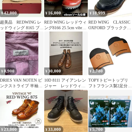
42,000
16,000
18,999
¥
¥
¥
超美品 REDWING レ
RED WING レッドウィ
RED WING CLASSIC
ッドウィング 8165 ブー
ング8166 25.5cm vibram
OXFORD ブラッククロ
ツ 27cm
ソール仕様
ーム レザーシューズ
8,900
30,000
2,780
¥
¥
¥
DRIES VAN NOTEN ピ
10D 8111 アイアンレン
TOPYトピートップリ
ンクストライプ 半袖シ
ジャー レッドウィン
フトフランス製2足分ヒ
ャツ サイズ48
グ REDWING
ール交換用 靴修理 革靴
ブーツ新品
23,000
33,000
5,700
¥
¥
¥