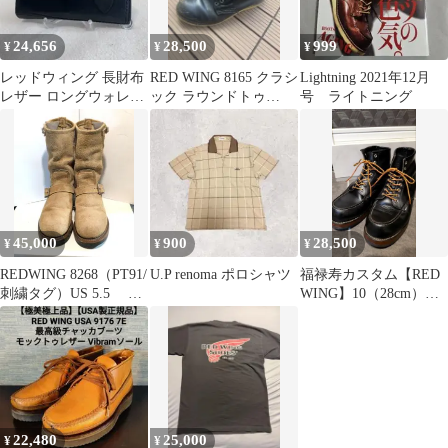
24,656
28,500
999
¥
¥
¥
レッドウィング 長財布
RED WING 8165 クラシ
Lightning 2021年12月
レザー ロングウォレッ
ック ラウンドトゥ
号 ライトニング
ト バックル 本革 黒 ワ
26.5cm相当ボロ
ーク
45,000
900
28,500
¥
¥
¥
REDWING 8268（PT91/
U.P renoma ポロシャツ
福禄寿カスタム【RED
刺繍タグ）US 5.5 ス
WING】10（28cm）ビ
エードエンジニア
ブラム700/ダブルミッ
ド
22,480
25,000
¥
¥