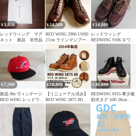
3,050
24,500
14,800
¥
¥
¥
レッドウィング マグ
RED WING 2906 US9D
レッドウィング
ネット 新品 非売品
27cm ラインマンブーツ
REDWING 9106 Ｄワイ
電線工
ズ 28.0センチ
7,500
18,000
46,800
¥
¥
¥
新品 90s ヴィンテージ
【リニューアル済み】
REDWING 8165 希少復
RED WING レッドウィ
RED WING 5875 8D
刻犬タグ 10D 28cm 海
ング キャップ 赤×黒
26cm 2014年製
外高騰 【極美品】