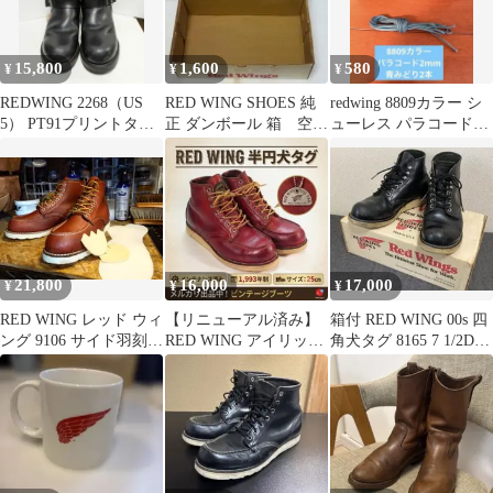
15,800
1,600
580
¥
¥
¥
REDWING 2268（US
RED WING SHOES 純
redwing 8809カラー シ
5） PT91プリントタグ
正 ダンボール 箱 空箱
ューレス パラコード
エンジニアブーツ
のみ
2mm 青みどり
21,800
16,000
17,000
¥
¥
¥
RED WING レッド ウィ
【リニューアル済み】
箱付 RED WING 00s 四
ング 9106 サイド羽刻印
RED WING アイリッシ
角犬タグ 8165 7 1/2D
8D 11年⑯
ュセッター 半円犬タグ
25.5cm
25cm