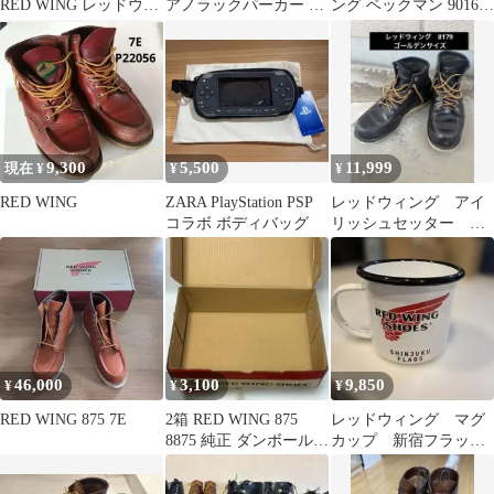
RED WING レッドウィ
アノラックパーカー マ
ング ベックマン 9016
ング キャップ 白×黒
ウンテンパーカー
USA8D 26cm
9,300
5,500
11,999
現在 ¥
¥
¥
RED WING
ZARA PlayStation PSP
レッドウィング アイ
コラボ ボディバッグ
リッシュセッター ブ
ラック 27cmくらい
46,000
3,100
9,850
¥
¥
¥
RED WING 875 7E
2箱 RED WING 875
レッドウィング マグ
8875 純正 ダンボール
カップ 新宿フラッグ
箱 空箱のみ
ス 新品