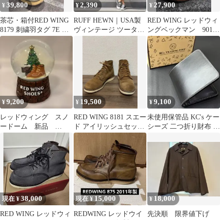
39,800
2,390
27,900
¥
¥
¥
茶芯・箱付RED WING
RUFF HEWN｜USA製
RED WING レッドウィ
8179 刺繍羽タグ 7E ア
ヴィンテージ ツータッ
ングベックマン 9016
イリッシュセッター
クミリタリーショーツ
9 27cm
w30
9,200
19,500
9,100
¥
¥
¥
レッドウィング スノ
RED WING 8181 スエー
未使用保管品 KC's ケー
ードーム 新品
ド アイリッシュセッタ
シーズ 二つ折り財布 ブ
redwing
ー US8D 26cm
ラック レザー 日本製
38,000
15,000
18,000
現在 ¥
現在 ¥
¥
RED WING レッドウィ
REDWING レッドウイ
先決順 限界値下げ