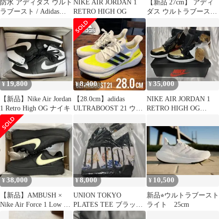
防水 アディダス ウルト
NIKE AIR JORDAN 1
【新品 27cm】 アディ
ラブースト / Adidas
RETRO HIGH OG
ダス ウルトラブースト
UltraBoost
ST PARLEY パーレイ
19,800
8,400
35,000
¥
¥
¥
【新品】Nike Air Jordan
【28.0cm】adidas
NIKE AIR JORDAN 1
1 Retro High OG ナイキ
ULTRABOOST 21 ウル
RETRO HIGH OG
トラブースト21
28.5cm
38,000
8,000
10,500
¥
¥
¥
【新品】AMBUSH ×
UNION TOKYO
新品⭐︎ウルトラブースト
Nike Air Force 1 Low ナ
PLATES TEE ブラック
ライト 25cm
イキ
L