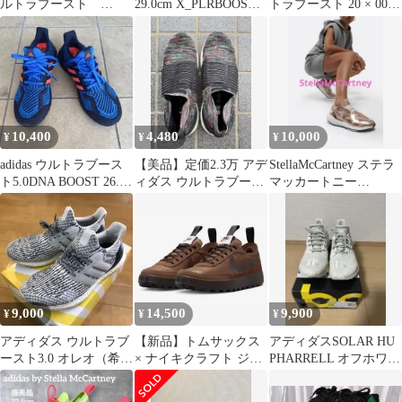
ルトラブースト
29.0cm X_PLRBOOST
トラブースト 20 × 007
ULTRABOOST 25.0cm
スニーカー 白青
サフィン 26.5
10,400
4,480
10,000
¥
¥
¥
adidas ウルトラブース
【美品】定価2.3万 アデ
StellaMcCartney ステラ
ト5.0DNA BOOST 26.5
ィダス ウルトラブース
マッカートニー
GY7952
ト レースレス 23cm
UltraBOOST 22
9,000
14,500
9,900
¥
¥
¥
アディダス ウルトラブ
【新品】トムサックス
アディダスSOLAR HU
ースト3.0 オレオ（希
× ナイキクラフト ジェ
PHARRELL オフホワイ
少）
ネラル パーパス シュー
ト 27.0