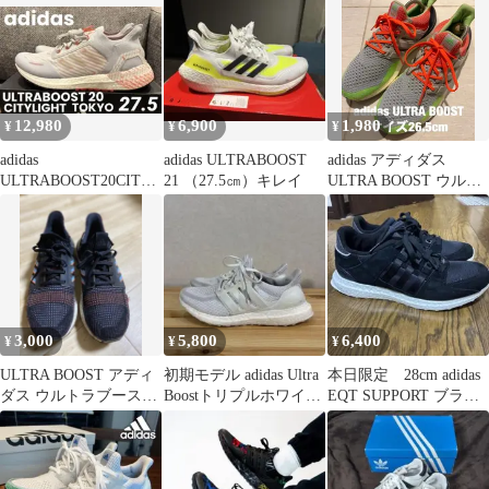
12,980
6,900
1,980
¥
¥
¥
adidas
adidas ULTRABOOST
adidas アディダス
ULTRABOOST20CITYL
21 （27.5㎝）キレイ
ULTRA BOOST ウルト
IGHT☆27.5☆新品・箱
ラブースト 26.5cm
付
3,000
5,800
6,400
¥
¥
¥
ULTRA BOOST アディ
初期モデル adidas Ultra
本日限定 28cm adidas
ダス ウルトラブースト
Boostトリプルホワイト
EQT SUPPORT ブラッ
19
ウルトラブースト
ク スウェード