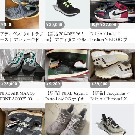
980
20,030
27,000
¥
¥
現在 ¥
アディダス ウルトラブ
【新品 30%OFF 26.5
Nike Air Jordan 1
ースト アンケージド パ
㎝】 アディダス ウルト
bredtoe(NIKE OG ブレ
ーレイ 25.5cm AC7590
ラブースト 1.0 DNA
ッドトゥ
23,000
9,200
39,900
¥
¥
¥
NIKE AIR MAX 95
【新品】NIKE Jordan 1
【新品】Jacquemus ×
PRNT AQ0925-001
Retro Low OG ナイキ
Nike Air Humara LX
28.5cm