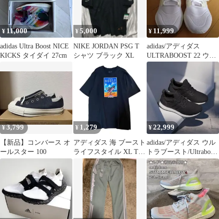
11,000
5,000
11,999
¥
¥
¥
adidas Ultra Boost NICE
NIKE JORDAN PSG T
adidas/アディダス
KICKS タイダイ 27cm
シャツ ブラック XL
ULTRABOOST 22 ウル
トラブースト 24cm
3,799
1,279
22,999
¥
¥
¥
【新品】コンバース オ
アディダス 海 ブースト
adidas/アディダス ウル
ールスター 100
ライフスタイル XL Tシ
トラブースト/Ultraboost
ャツ ブラック ビック
1.0 DNA