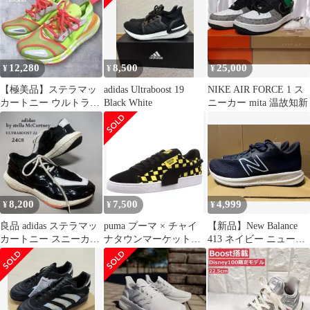
12,280
8,500
25,000
¥
¥
¥
【極美品】ステラマッ
adidas Ultraboost 19
NIKE AIR FORCE 1 ス
カートニー ウルトラブ
Black White
ニーカー mita 温故知新
ースト 23.5cm 定価1.8
万
8,200
7,500
4,999
¥
¥
¥
良品 adidas ステラマッ
puma プーマ × チャイ
【新品】New Balance
カートニー スニーカー
ナタウンマーケット
413 ネイビー ニューバ
ULTRABOOST 22
27.5 新品未使用
ランス