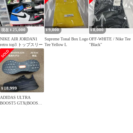
25,000
9,000
8,000
現在 ¥
¥
¥
NIKE AIR JORDAN1
Supreme Tonal Box Logo
OFF-WHITE / Nike Tee
retro top3 トップスリー
Tee Yellow L
"Black"
18,999
¥
ADIDAS ULTRA
BOOST5 GTX(BOOST
LIGHT2.0)