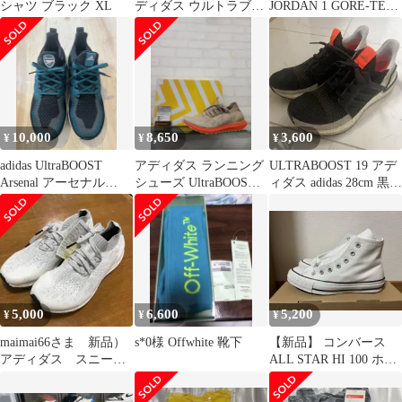
シャツ ブラック XL
ディダス ウルトラブー
JORDAN 1 GORE-TEX
スト ライト 黒 27.0cm
エアジョーダン1
箱有
10,000
8,650
3,600
¥
¥
¥
adidas UltraBOOST
アディダス ランニング
ULTRABOOST 19 アデ
Arsenal アーセナル
シューズ UltraBOOST
ィダス adidas 28cm 黒
29cm W杯
Uncaged CL
G27132
5,000
6,600
5,200
¥
¥
¥
maimai66さま 新品）
s*0様 Offwhite 靴下
【新品】 コンバース
アディダス スニーカ
ALL STAR HI 100 ホワ
ー ニット ホワイト シ
イト（23cm）
ューズ