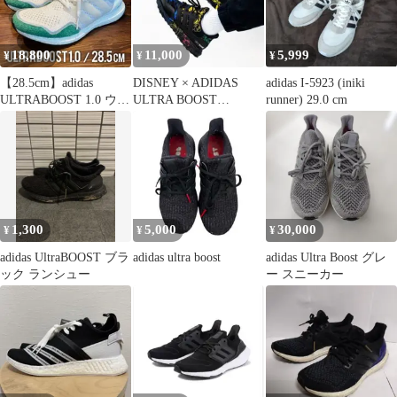
18,800
11,000
5,999
¥
¥
¥
【28.5cm】adidas
DISNEY × ADIDAS
adidas I-5923 (iniki
ULTRABOOST 1.0 ウル
ULTRA BOOST
runner) 29.0 cm
トラブースト
"GOOFY" 30cm
1,300
5,000
30,000
¥
¥
¥
adidas UltraBOOST ブラ
adidas ultra boost
adidas Ultra Boost グレ
ック ランシュー
ー スニーカー