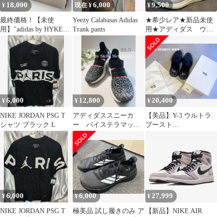
18,000
6,000
9,500
¥
現在 ¥
¥
最終価格！【未使
Yeezy Calabasas Adidas
★希少レア★新品未使
用】"adidas by HYKE"
Trank pants
用★アディダス ウル
25.5cm
トラブースト
SUMMER.RDY
6,000
12,800
20,400
¥
¥
¥
NIKE JORDAN PSG T
アディダススニーカ
【美品】Y-3 ウルトラ
シャツ ブラック L
ー バイステラマッカ
ブースト
ートニー23.5ブラック
ULTRABOOST オール
ブラック 箱付
6,000
6,000
27,999
¥
¥
¥
NIKE JORDAN PSG T
極美品 試し履きのみ ア
【新品】NIKE AIR