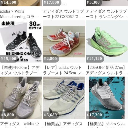
14,500
17,800
5,300
¥
¥
¥
adidas × White
アディダス ウルトラブ
アディダス ウルトラブ
Mountaineering コラボ
ースト22 GX3062 スニ
ースト ランニングシュ
スニーカー
ーカー
ーズ ブラック ブルー
25cm
15,900
2,800
21,120
¥
¥
¥
【未使用✨️30㎝】アデ
【レア】adidas ウルト
【20%OFF 新品 27㎝】
ィダス ウルトラブース
ラブースト 24.5cm レッ
アディダス ウルトラブ
ト レイニングチャンプ
ド/ホワイト
ースト ライト Boost
激レア 箱
8,800
5,680
17,300
¥
¥
¥
アディダス adidas ウ
【極美品】アディダス
【極美品】adidas ウル