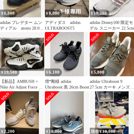
6,800
8,800
10,280
¥
¥
¥
adidas プレデター ムン
アディダス adidas
adidas Disney100 限定モ
ディアル atoms 28.0セ
ULTRABOOST5
デル スニーカー 22.5cm
ンチ 新品
19,500
6,100
5,800
¥
¥
¥
【新品】AMBUSH ×
増*剛様 adidas
adidas Ultraboost 9
Nike Air Adjust Force ナ
Ultraboost 黒 26cm Boost
27.5cm カーキ メンズ
イキ
スニーカー
2,200
10,000
10,500
¥
¥
現在 ¥