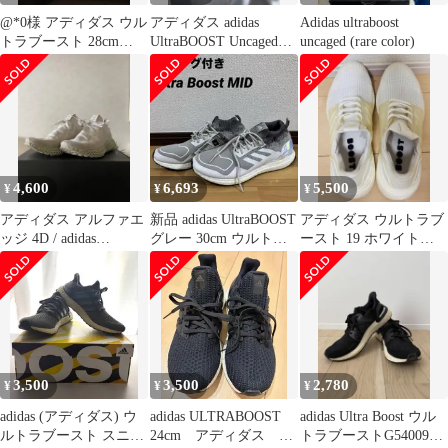
@*0様 アディダス ウル
アディダス adidas
Adidas ultraboost
トラブースト 28cm
UltraBOOST Uncaged
uncaged (rare color)
CLIMACOOL ultra
KOLOR
4,600
6,693
5,500
¥
¥
¥
アディダス アルファエ
新品 adidas UltraBOOST
アディダス ウルトラブ
ッジ 4D / adidas
グレー 30cm ウルトラ
ースト 19 ホワイト
ALPHAEDGE 4D
ブースト
27.5cm G54008
3,500
3,500
2,780
¥
¥
¥
adidas (アディダス) ウ
adidas ULTRABOOST
adidas Ultra Boost ウル
ルトラブースト スニー
24cm アディダス ス
トラブーストG54009