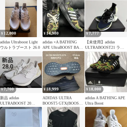
12,000
14,980
7,777
¥
¥
¥
adidas Ultraboost Light
adidas ×A BATHING
【未使用】adidas
ウルトラブースト 26.0
APE UltraBOOST BAPE
ULTRABOOST21 ラン
27
ニングシューズ27.5cm
7,700
18,999
18,000
¥
¥
¥
新品 adidas
ADIDAS ULTRA
adidas A BATHING APE
ULTRABOOST 20
BOOST5 GTX(BOOST
Ultra Boost
28.0cm
LIGHT2.0)