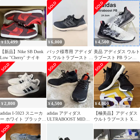
カー
ニーカー 黒
26.0cm
13,499
6,000
4,500
¥
¥
¥
【新品】Nike SB Dunk
バック様専用 アディダ
美品 アディダス ウルト
Low "Cherry" ナイキ
ス ウルトラブースト 22
ラブースト PB ランニ
スニーカー 黒 27.5cm
ングシューズ 24.5cm 軽
量
2,800
4,500
4,000
¥
¥
¥
adidas I-5923 スニーカ
adidas アディダス
【極美品】アディダス
ー ホワイト ブラック
ULTRABOOST MID
ウルトラブースト X
27.5
22.5 ランニング
25.5cm ブラック
BB6162