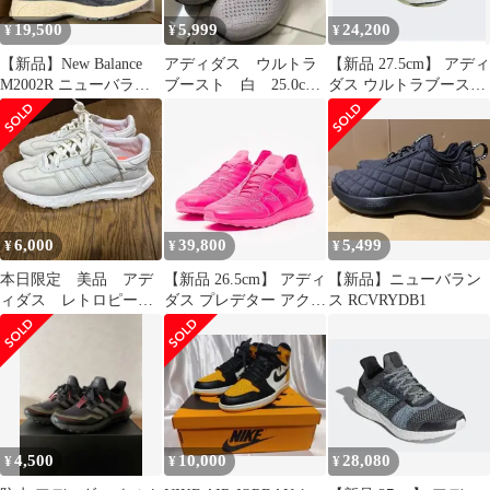
19,500
5,999
24,200
¥
¥
¥
【新品】New Balance
アディダス ウルトラ
【新品 27.5cm】 アディ
M2002R ニューバラン
ブースト 白 25.0cm
ダス ウルトラブースト
ス
25cm 25 レディース
21 PARLEY
6,000
39,800
5,499
¥
¥
¥
本日限定 美品 アデ
【新品 26.5cm】 アディ
【新品】ニューバラン
ィダス レトロピー
ダス プレデター アクセ
ス RCVRYDB1
天然レザー オフホワ
レレーター TR ジダン
イト
4,500
10,000
28,080
¥
¥
¥