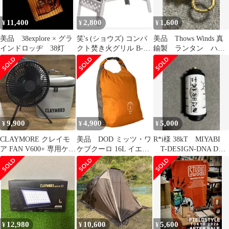
11,400
2,800
1,600
¥
¥
¥
美品 38explore × グラ
笑's (ショウズ) コンパ
美品 Thows Winds 真
インドロッヂ 38灯
クト焚き火グリル B-6
鍮製 ランタン ハン
君 SHO-002-00
ギングリング
9,900
4,900
5,000
¥
¥
¥
CLAYMORE クレイモ
美品 DOD ミッツ・ワ
R*i様 38kT MIYABI
ア FAN V600+ 専用ケー
ケブクーロ 16L イエロ
T-DESIGN-DNA Dリ
ス付き
ー
ング付き
12,980
10,600
5,600
¥
¥
¥