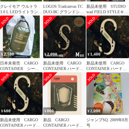
クレイモア ウルトラ
LOGOS Tradcanvas TC
新品未使用 STUDIO
3.0 L LEDライトランタ
DUO-BC グランドシー
wad FIELD STYLEキー
ン CLC-1900 BK
ト・ポール付き
ビジュアルバスタオル
2,500
2,000
1,400
¥
¥
¥
日本未発売 CARGO
新品未使用 CARGO
新品未使用 CARGO
CONTAINER シール
CONTAINER ハードカ
CONTAINER ハードカ
ド ドライバッグ (15L)
ラビナM カーキ
ラビナL ベージュ
600
800
2,000
¥
¥
¥
新品未使用 CARGO
新品 CARGO
ジャンプSQ. 2009年8月
CONTAINER ハードカ
CONTAINER ハードカ
号