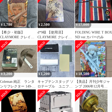
1,780
2,500
17,000
¥
¥
¥
【希少・初版】
d*9様 【使用済】
FOLDING WIRE T BOX
CLAYMORE クレイモ
CLAYMORE クレイモ
ND ver.カバーのみ
ア 第1巻 八木教広
ア 図書カード ナツコミ
少年ジャンプ
2007
3,200
1,200
18,500
¥
¥
¥
Coleman 純正 ランタ
キャプテンスタッグ ソ
【美品】月刊少年ジャ
ンリフレクター 149-
ロテーブル ユニフレ
ンプ 2006年12月号
7130
ーム UFカッティングボ
CLAYMORE 表紙 おま
ードセット
け付き