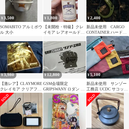
3,500
1,800
2,400
¥
¥
¥
SOMABITO アルミボウ
​【未開栓・特級】クレ
新品未使用 CARGO
ル 大小
イモア レアオールド
CONTAINER ハードカ
50ml 古酒 ミニチュア
ラビナM カーキ
ボトル
3,980
12,800
5,100
¥
¥
¥
【激レア】CLAYMORE
GSM会場限定
新品未使用 サンゾー
クレイモア クリアファ
GRIPSWANY ロダン ベ
工務店 UCDC サコッシ
イル 八木教広 ジャンプ
ロ サンゾー工務店 ミー
ュ
ティング