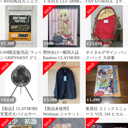
× WIND&SEA シェラフ
ト3FACE CLF-500MG
FAN STORAGE 【マル
寝袋 ネイバーフッド
モスグリーン
チカムブラック】ワッ
ペン
7,300
400
25,000
¥
¥
¥
GSM限定販売品 ワッペ
男性向け一般同人誌
ネイタルデザイン バッ
ン GRIPSWANY グリッ
Rainbow CLAYMORE
クパック 大容量
プスワニー ミーティン
コミケ限定
グ
6,600
3,500
1,499
¥
¥
¥
【新品】CLAYMORE
【新品未使用】
集英社 コミックスニュ
充電式モバイルサーキ
Workman ジャケット
ース VOL.244 ヒカルの
ュレーター FAN V600+
ブラック LL
碁 15巻分 初版