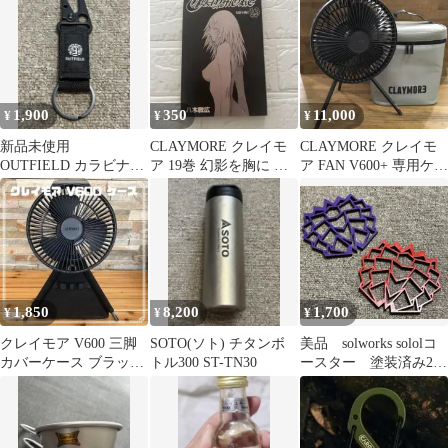
1,900
350
11,000
¥
¥
¥
新品未使用
CLAYMORE クレイモ
CLAYMORE クレイモ
OUTFIELD カラビナス
ア 19巻 幻影を胸に 八
ア FAN V600+ 専用ケー
トラップ
木教広【ジャンプコミ
ス付き
ックス】
1,850
8,200
1,700
¥
¥
¥
クレイモア V600 三脚
SOTO(ソト) チタンボ
美品 solworks sololコ
カバーケース ブラック
トル300 ST-TN30
ースター 塗装済み2枚
扇風機 キャンプ アウト
セット
ドア