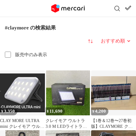
#claymore の検索結果
並び替え
販売中のみ表示
3,350
11,690
4,200
¥
¥
¥
CLAY MORE ULTRA
クレイモア ウルトラ
【1巻＆12巻〜27巻初
mini クレイモア ウルト
3.0 M LEDライトラン
版】CLAYMORE クレ
ラミニ
タン CLC-1400 BK
イモア 全巻セット