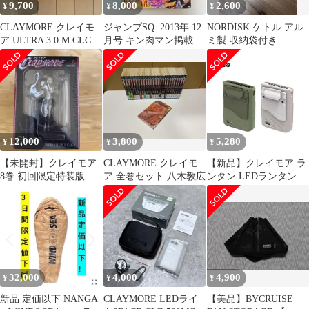
9,700
8,000
2,600
¥
¥
¥
CLAYMORE クレイモ
ジャンプSQ. 2013年 12
NORDISK ケトル アル
ア ULTRA 3.0 M CLC-
月号 キン肉マン掲載
ミ製 収納袋付き
1400BK
12,000
3,800
5,280
¥
¥
¥
【未開封】クレイモア
CLAYMORE クレイモ
【新品】クレイモア ラ
8巻 初回限定特装版 ク
ア 全巻セット 八木教広
ンタン LEDランタン
レア フィギュア おまけ
CLAYMORE 充電式 防
付 当時物
水 アウトドア キャンプ
防災 USB充電 軽量 高
輝度 ライト 携帯 首掛
け 卓上 サーキュレータ
ー (260316)
32,000
4,000
4,900
¥
¥
¥
新品 定価以下 NANGA
CLAYMORE LEDライ
【美品】BYCRUISE