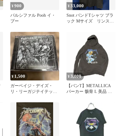
900
33,000
¥
¥
パルシファル Pooh イ・
Snot バンドTシャツ ブラ
プー
ック Mサイズ リンスト
レイト
1,500
3,000
¥
¥
リ
ガーベイジ・デイズ・
【バンT】METALLICA
リ・リーガジテイテッ
パーカー 骸骨 L 美品 メ
ド/EXHUMED/ ゴアグラ
ンズ 古着
インド