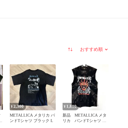
並び替え
2,300
1,800
¥
¥
ィ
METALLICA メタリカ バ
新品 METALLICA メタ
ンドTシャツ ブラック L
リカ バンドTシャツ L
サイズ タイダイ