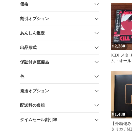
価格
割引オプション
あんしん鑑定
2,280
¥
出品形式
[CD] メ
ム・オール
保証付き整備品
色
発送オプション
配送料の負担
1,480
¥
タイムセール割引率
【外箱傷み
タリカ / M2