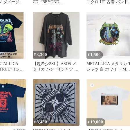
ツ ダメージ
CD『BEYOND
ニクロ UT 古着 バンド
ティス XL
MAGNETIC[輸入盤]』
110
3,300
1,500
¥
¥
ETALLICA
【超希少2XL】ASOS メ
METALLICA メタリカ 
 TRUE" Tシャ
タリカ バンドTシャツ メ
シャツ 白 ホワイト Mサ
タルジャスティス 墨黒
イズ 古着
3,480
19,000
¥
¥