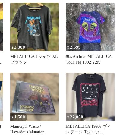
2,300
2,599
¥
¥
METALLICA Tシャツ XL
90s Archive METALLICA
リ
ブラック
Tour Tee 1992 Y2K
1,500
22,000
¥
¥
年
Municipal Waste /
METALLICA 1990s ヴィ
Hazardous Mutation
ンテージ Tシャツ