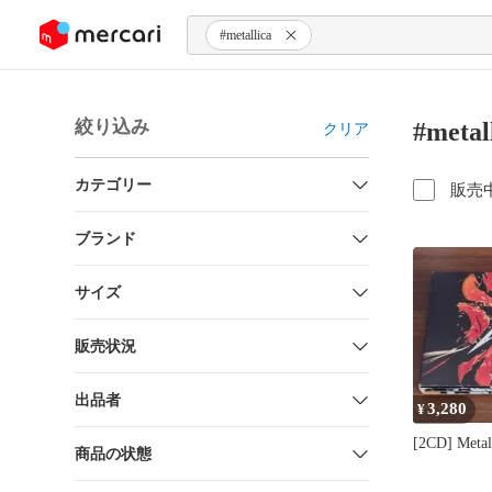
ンツにスキップ
#metallica
絞り込み
#met
クリア
カテゴリー
販売
ブランド
サイズ
販売状況
出品者
3,280
¥
[2CD] Meta
商品の状態