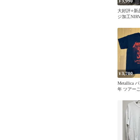
3,990
¥
大好評⭐新
ジ加工NIR
ァーナ Tシ
XL
3,700
¥
Metallica
年 ツアー
Landgraaf