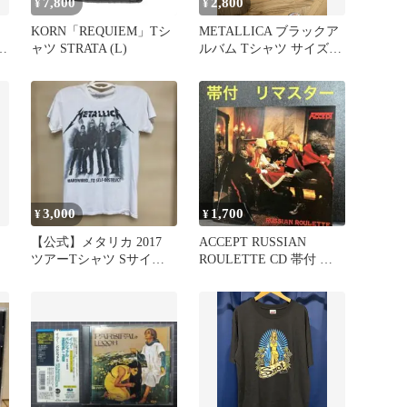
7,800
2,800
¥
¥
KORN「REQUIEM」Tシ
METALLICA ブラックア
バ
ャツ STRATA (L)
ルバム Tシャツ サイズ
染
L（US）
3,000
1,700
¥
¥
【公式】メタリカ 2017
ACCEPT RUSSIAN
ツアーTシャツ Sサイズ
ROULETTE CD 帯付 リ
METALLICA 白
マスター