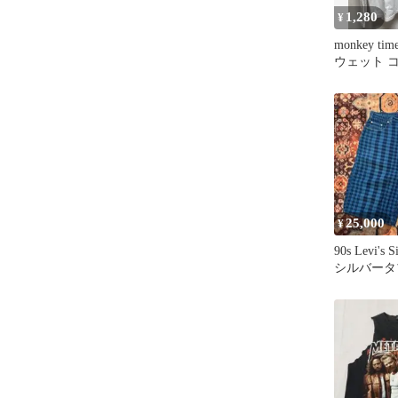
1,280
¥
monkey time
ウェット 
ジあり】
25,000
¥
90s Levi's S
シルバータ