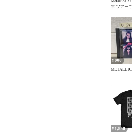
Metallica
年 ツアー
Bologna
800
¥
METALLIC
1,850
¥