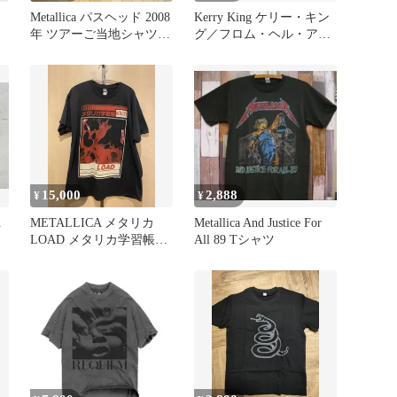
Metallica パスヘッド 2008
Kerry King ケリー・キン
年 ツアーご当地シャツ
グ／フロム・ヘル・ア
Reading
イ・ ライズ 帯あり
15,000
2,888
¥
¥
A
METALLICA メタリカ
Metallica And Justice For
LOAD メタリカ学習帳
All 89 Tシャツ
US Official