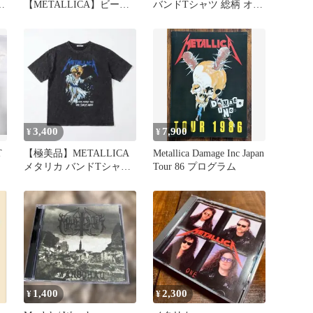
T
【METALLICA】ビーバ
バンドTシャツ 総柄 オー
ス&バッドヘッド★Tシャ
ルプリント 希少 Sサイズ
ツ★Bunny
3,400
7,900
¥
¥
T
【極美品】METALLICA
Metallica Damage Inc Japan
メタリカ バンドTシャツ
Tour 86 プログラム
Lサイズ
1,400
2,300
¥
¥