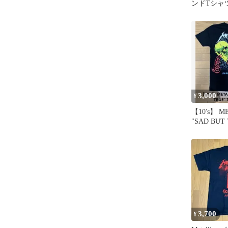
ンドTシャ
ド・ジャス
黒
3,000
¥
【10's】 M
"SAD BUT
ツ M
3,700
¥