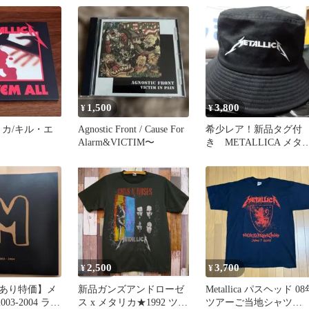
★Bunny
1,500
3,800
¥
¥
タリカ/キル・エ
Agnostic Front / Cause For
希少レア！新品タグ付
Alarm&VICTIM〜
き METALLICA メタ
カ バケットハット 帽子
2,500
3,700
¥
¥
あり特価】メ
新品ガンズアンドローゼ
Metallica パスヘッド 08
003-2004 ライ
ス x メタリカ★1992 ツア
ツアーご当地シャツ