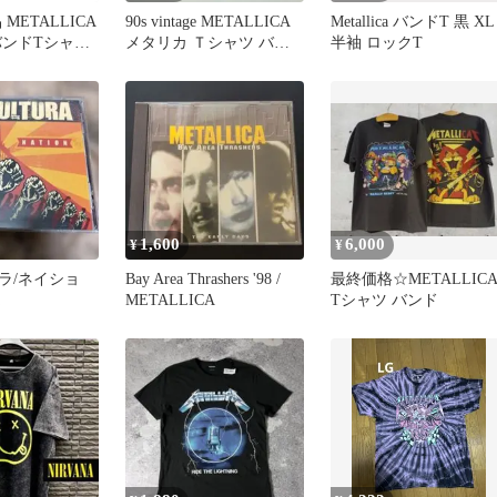
METALLICA
90s vintage METALLICA
Metallica バンドT 黒 XL
バンドTシャツ
メタリカ Ｔシャツ バン
半袖 ロックT
 黒 ブラック
ドTシャツ
ス
1,600
6,000
¥
¥
ラ/ネイショ
Bay Area Thrashers '98 /
最終価格☆METALLIC
METALLICA
Tシャツ バンド