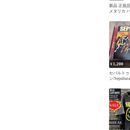
新品 正規品 
メタリカ 
バンT 公式
ユニセック
1,200
¥
セパルトゥ
ン/Sepultura