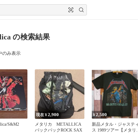
allica の検索結果
中のみ表示
2,900
2,500
現在 ¥
¥
llica/S&M2
メタリカ METALLICA
新品メタル・ジャステ
バックパックROCK SAX
ス 1989ツアー【メタリ
カ】バンドTシャツ