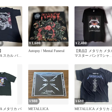
集 絶版
ーTシャツ★Bunny
Nurburgring
0
1,600
2,400
¥
¥
】
Autopsy / Mental Funeral
【美品】メタリカ メタ
CA スカル バン
マスター バンドTシャ
XL 黒 ギルダン 古着
980
680
¥
¥
CA メタリカ バ
METALLICA
METALLICA メタリカ 