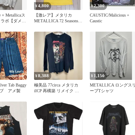
4,800
2,300
¥
¥
 × Metallicaス
【激レア】メタリカ
CAUSTIC/Malicious +
コラボ【ダメー
METALLICA 72 Seasons T
Caustic
シャツ 黄 L
8,388
1,150
¥
¥
ilver Tab Baggy
極美品 77circa メタリカ
METALLICA ロングス
ブ アメ製
iICP 再構築 リメイク ロ
ーブTシャツ
ンT