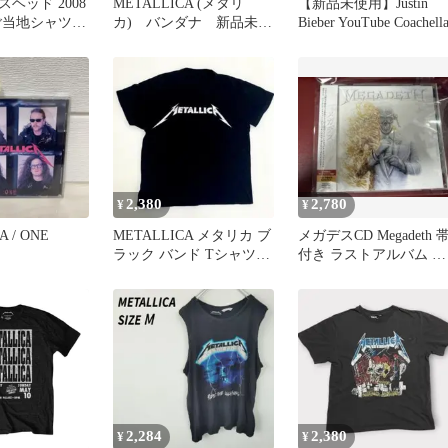
 パスヘッド 2008
METALLICA (メタリ
【新品未使用】Justin
ご当地シャツ
カ) バンダナ 新品未開
Bieber YouTube Coachell
封！激レア！！
2,380
2,780
¥
¥
A / ONE
METALLICA メタリカ ブ
メガデスCD Megadeth 
ラック バンド Tシャツ L
付き ラストアルバム ボ
ブラック 古着
ーナス メタリカ
2,284
2,380
¥
¥