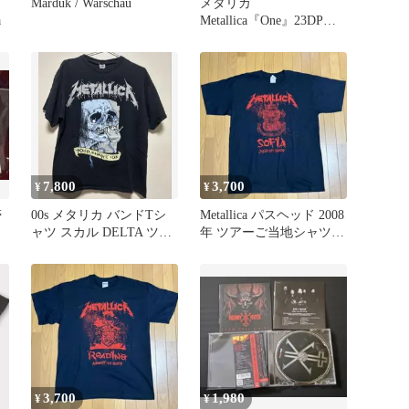
Marduk / Warschau
メタリカ
a
Metallica『One』23DP
5438
7,800
3,700
¥
¥
帯
00s メタリカ バンドTシ
Metallica パスヘッド 2008
ャツ スカル DELTA ツア
年 ツアーご当地シャツ
ーT L
Sofia
3,700
1,980
¥
¥