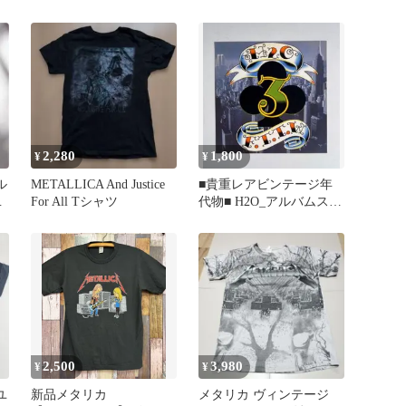
BROCKUM
2,280
1,800
¥
¥
ル
METALLICA And Justice
■貴重レアビンテージ年
ツ
For All Tシャツ
代物■ H2O_アルバムステ
ッカー3rd_新品未使用
2,500
3,980
¥
¥
ユ
新品メタリカ
メタリカ ヴィンテージ