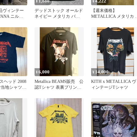
1,880
4,222
¥
¥
品ヴィンテー
デッドストック オールド
【週末価格】
VANA ニルヴ
ネイビー メタリカ バン
METALLICA メタリカ 
ャツ バンT
ドTシャツ 黒 L
ンドTシャツ タイダイ
め スカル
6,000
14,000
¥
¥
 パスヘッド 2008
Metallica BEAMS販売 公
KITH x METALLICA ヴ
ご当地シャツ
認Tシャツ 表裏プリント
ィンテージTシャツ
仕様