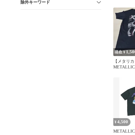
除外キーワード
ブ公式写真
1,50
現在 ¥
【メタリカ
METALLI
ドTシャツ
4,500
¥
METALLI