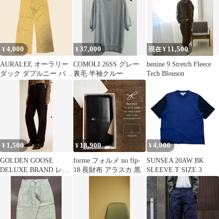
4,000
37,000
11,500
¥
¥
現在 ¥
AURALEE オーラリー
COMOLI 26SS グレー
benine 9 Stretch Fleece
ダック ダブルニー パン
裏毛 半袖クルー
Tech Blouson
ツ イエロー
1,500
18,900
4,000
¥
¥
¥
GOLDEN GOOSE
forme フォルメ no flp-
SUNSEA 20AW BK
DELUXE BRAND レデ
18 長財布 アラスカ 黒
SLEEVE T SIZE 3
ィース コットンデニム