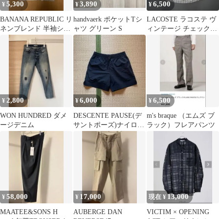
5,300
3,890
6,500
¥
¥
¥
BANANA REPUBLIC リ
handvaerk ポケットTシ
LACOSTE ラコステ ヴ
ネンブレンド 半袖シャ
ャツ グリーン S
ィンテージ チェックシ
ツ L
ャツ フランス製 2XL
2,800
6,000
6,500
¥
¥
¥
WON HUNDRED ダメ
DESCENTE PAUSE(デ
m's braque （エムズ ブ
ージデニム
サントポーズ)ナイロン
ラック）フレアパンツ
ショートパンツ
58,000
17,000
13,000
¥
¥
現在 ¥
MAATEE&SONS H
AUBERGE DAN
VICTIM × OPENING