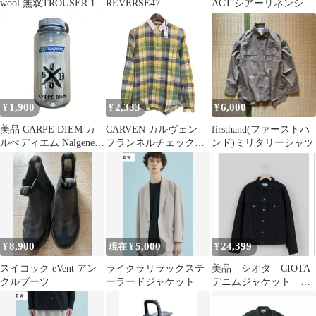
wool 無双TROUSER 1
REVERSE47
ACT シアーリネンシャ
ツ
1,900
2,333
6,000
¥
¥
¥
美品 CARPE DIEM カ
CARVEN カルヴェン
firsthand(ファーストハ
ルぺディエム Nalgeneボ
フランネルチェックシ
ンド)ミリタリーシャツ
トル 柔術 水筒
ャツ
8,900
5,000
24,399
¥
現在 ¥
¥
スイコック eVent アン
ライクラリラックステ
美品 シオタ CIOTA
クルブーツ
ーラードジャケット
デニムジャケット
jklm-206 定価4万