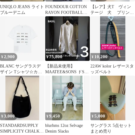
UNIQLO JEANS ライト
FOUNDOUR COTTON
【レア】犬T ヴィン
ブルーデニム
RAYON FOOTBALL
テージ 犬 プリント
TEE
アニマル Tシャツ フ
ランス製
2,900
75,800
10,200
¥
¥
¥
BLANC サングラスデ
【新品未使用】
22AW kolor レザースタ
ザイン Tシャツ☆カバ
MAATEE&SONS ドSリ
ッズベルト
ーコード購入
ネン モールスキン
P/OShirts
3,000
9,450
5,000
¥
¥
¥
STANDARDSUPPLY
blurhms 12oz Selvage
サングラス 5点セット
SIMPLICITY CHALK
Denim Slacks
まとめ売り