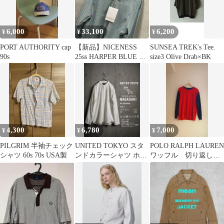
6,000
33,100
6,200
¥
¥
¥
PORT AUTHORITY cap
【新品】NICENESS
SUNSEA TREK's Tee.
90s
25ss HARPER BLUE M
size3 Olive Drab×BK
ナイスネス
4,300
6,780
7,000
¥
¥
¥
PILGRIM 半袖チェック
UNITED TOKYO スタ
POLO RALPH LAUREN
シャツ 60s 70s USA製
ンドカラーシャツ ホワ
ワッフル 切り返し長
イト サイズ3
袖カットソー