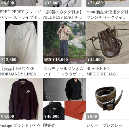
6,500
32,000
22,680
¥
¥
¥
FRED PERRY フレッド
【試着のみタグ付き】
mean 新品未使用タグ付
ペリー ストライプポロ
NICENESS MAO チャ
フレンチワークジャケ
シャツ 90s
イナシャツ M ナイスネ
ット ベージュ S
ス
12,800
15,000
44,000
¥
現在 ¥
¥
【美品】BATONER
コムデギャルソンオム
BLACKBIRD
NORMANDY LINEN
ツイード トラウザー ス
MEDICINE BAG
BASQUE SHIRT
ラックス ツータック
4,000
46,000
900
¥
¥
¥
vintage プリントジャケ
即完売
レザー ブレスレッ