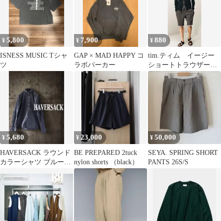
5,800
7,900
880
¥
¥
¥
ISNESS MUSIC Tシャ
GAP × MAD HAPPY コ
tim.ティム イージー
ツ
ラボパーカー
ショートトラウザー
maate&sons サイズ3
5,680
23,000
50,000
¥
¥
¥
HAVERSACK ラウンド
BE PREPARED 2tuck
SEYA. SPRING SHORT
カラーシャツ ブルー
nylon shorts （black）
PANTS 26S/S
プルオーバーテイスト