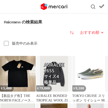
#niceness の検索結果
並び替え
販売中のみ表示
5,400
79,800
9,100
¥
¥
¥
【新品タグ有】THE
AURALEE BONDED
TOKYO CRUISE スリ
NORTH FACEノースフ
TROPICAL WOOL ZIP
ッポン リイシュー 98
ェイス メランジクルー
BLOUSON
SP