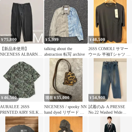
SHOULDER
75,800
5,999
48,500
¥
¥
¥
【新品未使用】
talking about the
26SS COMOLI サマー
NICENESS ALBARN
abstraction 転写 archive
ウール 半袖Tシャツ ブ
SMOKE GREY Ｍ
ラック サイズ2
46,500
35,000
54,900
¥
現在 ¥
¥
AURALEE 26SS
NICENESS / spooky NN
試着のみ A.PRESSE
PRINTED AIRY SILK
hand dyed リザード W
No.22 Washed Wide
SHIRT 新品
ケース
Denim 32