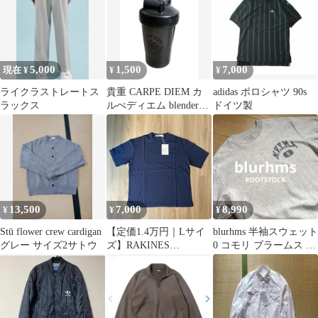
5,000
1,500
7,000
現在 ¥
¥
¥
ライクラストレートス
貴重 CARPE DIEM カ
adidas ポロシャツ 90s
ラックス
ルぺディエム blender
ドイツ製
bottle 柔術
13,500
7,000
8,990
¥
¥
¥
Stū flower crew cardigan
【定価1.4万円｜Lサイ
blurhms 半袖スウェット
グレー サイズ2サトウ
ズ】RAKINES
0 コモリ ブラームス オ
MusterWerk別注 Tシャ
ーラリー アンセルム
ツ