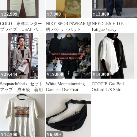
22,999
7,000
13,800
¥
¥
¥
GOLD 東洋エンター
NIKE SPORTSWEAR 総
NEEDLES H.D Pant -
プライズ USAF ベイ
柄 バケットハット
Fatigue / navy
カーパンツ size M タ
グ付き
29,444
19,000
14,900
¥
¥
¥
Sasquatchfabrix. セット
White Mountaineering
COOTIE Gas Boil
アップ 成田凌 着用
Garment Dye Coat
Oxford L/S Shirt
12,500
6,699
¥
¥