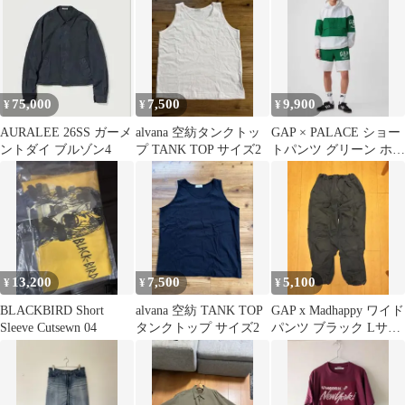
Tシャツ
75,000
7,500
9,900
¥
¥
¥
AURALEE 26SS ガーメ
alvana 空紡タンクトッ
GAP × PALACE ショー
ントダイ ブルゾン4
プ TANK TOP サイズ2
トパンツ グリーン ホワ
イト L
13,200
7,500
5,100
¥
¥
¥
BLACKBIRD Short
alvana 空紡 TANK TOP
GAP x Madhappy ワイド
Sleeve Cutsewn 04
タンクトップ サイズ2
パンツ ブラック Lサイ
ズ