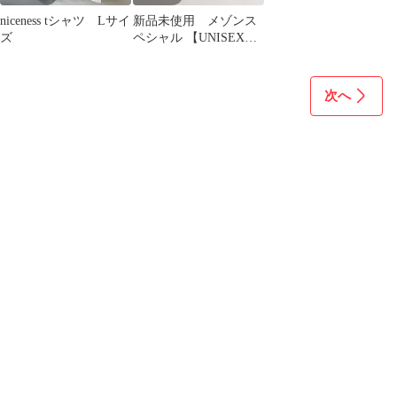
niceness tシャツ Lサイ
新品未使用 メゾンス
ズ
ペシャル 【UNISEX】
クレセントウエストポ
ーチ
次へ