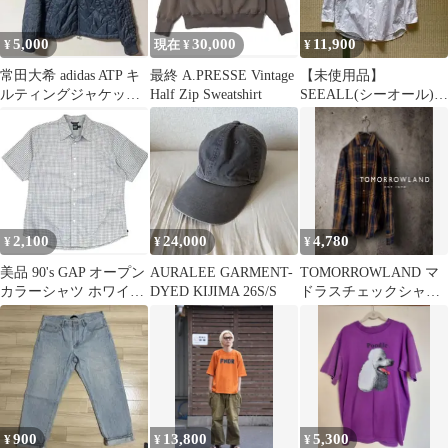
5,000
30,000
11,900
¥
現在 ¥
¥
常田大希 adidas ATP キ
最終 A.PRESSE Vintage
【未使用品】
ルティングジャケット
Half Zip Sweatshirt
SEEALL(シーオール)オ
MA1 90s
ーバーミリタリーシャ
ツ
2,100
24,000
4,780
¥
¥
¥
美品 90's GAP オープン
AURALEE GARMENT-
TOMORROWLAND マ
カラーシャツ ホワイト
DYED KIJIMA 26S/S
ドラスチェックシャツ
ブルー Lサイズ
XS ブラウン ビジネス
900
13,800
5,300
¥
¥
¥