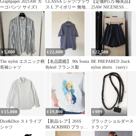
Graphpaper 2021AW カ
CLASSA シャツ/ブラウ
【定価約5万/極美品】
ーゴパンツ サイズ1
ス L アイボリー 無地
25AW NICENESS
ミドル丈 長袖 スタンド
MOYET バンドカラー
カラー レディース
シャツ
5,800
22,000
22,500
¥
¥
¥
The stylist エスニック柄
【名品図鑑】 90s Sonia
BE PREPARED 2tuck
長袖シャツ
Rykiel フランス製
nylon shorts （navy）
15,000
19,800
999
¥
¥
¥
Dice&Dice ストライプ
【新品/レア】26SS
ブラックショルダース
シャツ
BLACKBIRD ブラック
トラップ
バード カットソー