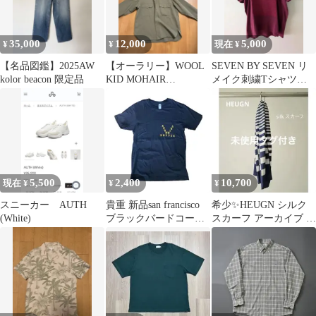
35,000
12,000
5,000
¥
¥
現在 ¥
【名品図鑑】2025AW
【オーラリー】WOOL
SEVEN BY SEVEN リ
kolor beacon 限定品
KID MOHAIR
メイク刺繍Tシャツ
GABARDINE SHIRTS
sizeM
5,500
2,400
10,700
現在 ¥
¥
¥
スニーカー AUTH
貴重 新品san francisco
希少✨HEUGN シルク
(White)
ブラックバードコーヒ
スカーフ アーカイブ 完
ー限定tシャツ M 黒
売品 Fiona ブルー 白