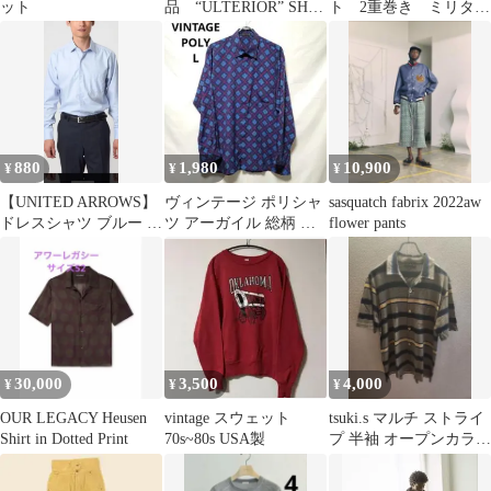
ット
品 “ULTERIOR” SH-
ト 2重巻き ミリタリ
CARDIGAN BLACK S
ー レザー
サイズ
880
1,980
10,900
¥
¥
¥
【UNITED ARROWS】
ヴィンテージ ポリシャ
sasquatch fabrix 2022aw
ドレスシャツ ブルー エ
ツ アーガイル 総柄 幾
flower pants
ディフィス ビームス
何学模様 L 古着 ネイビ
ー 希少
30,000
3,500
4,000
¥
¥
¥
OUR LEGACY Heusen
vintage スウェット
tsuki.s マルチ ストライ
Shirt in Dotted Print
70s~80s USA製
プ 半袖 オープンカラー
シャツ 開襟