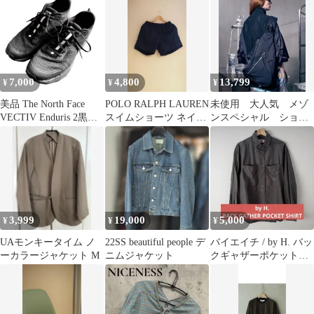
7,000
4,800
13,799
¥
¥
¥
美品 The North Face
POLO RALPH LAUREN
未使用 大人気 メゾ
VECTIV Enduris 2黒
スイムショーツ ネイビ
ンスペシャル ショル
27.5
ー
ダーバッグ 黒
3,999
19,000
5,000
¥
¥
¥
UAモンキータイム ノ
22SS beautiful people デ
バイエイチ / by H. バッ
ーカラージャケット M
ニムジャケット
クギャザーポケットシ
ャツ