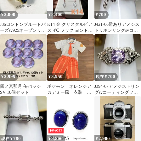
2,000
8,400
700
¥
¥
¥
J86ロンドンブルートパ
K14 金 クリスタルピア
J421-66難ありアメジス
ーズsv925オープンリン
ス 4℃ フック ヨンドシ
トリボンリングsvコー
グ18kgf
ー gold
ティングフリーサイズ
2,999
3,950
700
¥
¥
現在 ¥
四ノ宮那月 缶バッジ
ポケモン オレンジア
J394-67アメジストリン
SV 10個セット
カデミー風 衣装 コ
グsvコーティングフリ
スプレ キッズシャ
ーサイズ
ツ 100 ポケパーク
10%OFF
780
8,800
2,900
現在 ¥
¥
¥