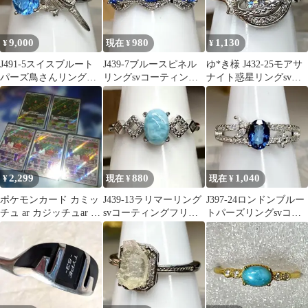
9,000
980
1,130
¥
現在 ¥
¥
J491-5スイスブルート
J439-7ブルースピネル
ゆ*き様 J432-25モアサ
パーズ鳥さんリング
リングsvコーティング
ナイト惑星リングsvコ
sv925
フリーサイズ
ーティングフリーサイ
ズ月星土
2,299
880
1,040
¥
現在 ¥
現在 ¥
ポケモンカード カミッ
J439-13ラリマーリング
J397-24ロンドンブルー
チュ ar カジッチュar 5
svコーティングフリー
トパーズリングsvコー
枚セット
サイズ
ティングフリーサイズ