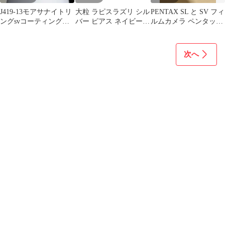
J419-13モアサナイトリ
大粒 ラピスラズリ シル
PENTAX SL と SV フィ
ングsvコーティングフ
バー ピアス ネイビー
ルムカメラ ペンタック
リーサイズ
天然石 カジュアル オー
ス
バル 紺色 パワーストー
ン お守り メンズ 両耳
次へ
青 ブルー 夜空 お祝い
記念 12月誕生石 9月 バ
ースデー ギフト クリス
マス 母の日 プレゼント
ご褒美 シンプル スタッ
ド