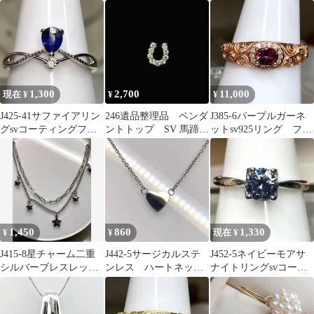
リーサイズ
美しいイラスト 2枚
1,300
2,700
11,000
現在 ¥
¥
¥
J425-41サファイアリン
246遺品整理品 ペンダ
J385-6パープルガーネ
グsvコーティングフリ
ントトップ SV 馬蹄
ットsv925リング フリ
ーサイズ
ダイヤ系 ジルコニ
ーサイズ ピンクゴー
ア？ ガラス？
ルド
1,450
860
1,330
¥
¥
現在 ¥
J415-8星チャーム二重
J442-5サージカルステ
J452-5ネイビーモアサ
シルバーブレスレット
ンレス ハートネック
ナイトリングsvコーテ
316L医療用サージカル
レス シルバーカラ
ィングフリーサイズ
ステンレス
ー 45cm