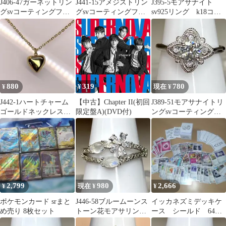
J406-47ガーネットリン
J441-15アメジストリン
J395-5モアサナイト
グsvコーティングフリ
グsvコーティングフリ
sv925リング k18コー
ーサイズ
ーサイズ
ティング フリーサイ
ズ
880
319
780
¥
¥
現在 ¥
J442-1ハートチャーム
【中古】Chapter II(初回
J389-51モアサナイトリ
ゴールドネックレス
限定盤A)(DVD付)
ングsvコーティングフ
サージカルステンレ
リーサイズ
ス 45cm
2,799
980
2,666
¥
現在 ¥
¥
ポケモンカード srまと
J446-58ブルームーンス
イッカネズミデッキケ
め売り 8枚セット
トーン花モアサリング
ース シールド 64
svコーティングフリー
枚 おまけカード付き