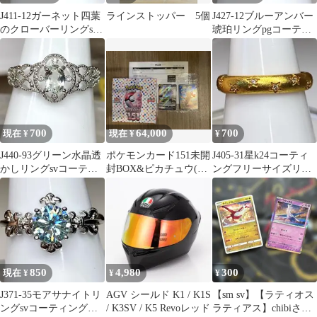
J411-12ガーネット四葉
ラインストッパー 5個
J427-12ブルーアンバー
のクローバーリングsv
琥珀リングpgコーティ
コーティングフリーサ
ングフリーサイズ
イズ
700
64,000
700
現在 ¥
現在 ¥
¥
J440-93グリーン水晶透
ポケモンカード151未開
J405-31星k24コーティ
かしリングsvコーティ
封BOX&ピカチュウ(プ
ングフリーサイズリン
ングフリーサイズ
ロモ)&アルセウスV(プ
グ
ロモ)
850
4,980
300
現在 ¥
¥
¥
J371-35モアサナイトリ
AGV シールド K1 / K1S
【sm sv】【ラティオス
ングsvコーティングフ
/ K3SV / K5 Revoレッド
ラティアス】chibiさん