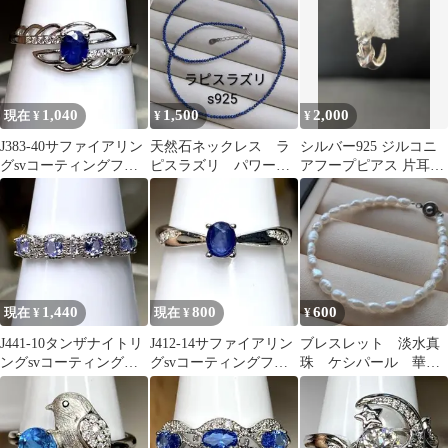
1,040
1,500
2,000
現在 ¥
¥
¥
J383-40サファイアリン
天然石ネックレス ラ
シルバー925 ジルコニ
グsvコーティングフリ
ピスラズリ パワース
アフープピアス 片耳用
ーサイズ
トーン 華奢 青金石
y2kアーカイブSV925刻
s925 藍色
印入り
1,440
800
600
現在 ¥
現在 ¥
¥
J441-10タンザナイトリ
J412-14サファイアリン
ブレスレット 淡水真
ングsvコーティングフ
グsvコーティングフリ
珠 ケシパール 華
リーサイズ
ーサイズ
奢 冠婚葬祭 デイリ
ー フォーマル 新品