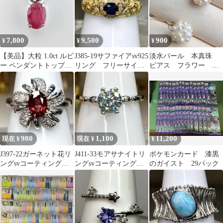
7,800
9,500
900
¥
¥
¥
【美品】大粒 1.0ct ルビ
J385-19サファイアsv925
淡水パール 本真珠
ー ペンダントトップ
リング フリーサイズ
ピアス フラワー 編
SV 一粒 オーバル
k18コーティングyg
み込み アレルギー対
応 可愛い デイリー
980
1,100
11,200
現在 ¥
現在 ¥
¥
J397-22ガーネット花リ
J411-33モアサナイトリ
ポケモンカード 漆黒
ングsvコーティングフ
ングsvコーティングフ
のガイスト 29パック
リーサイズ
リーサイズ