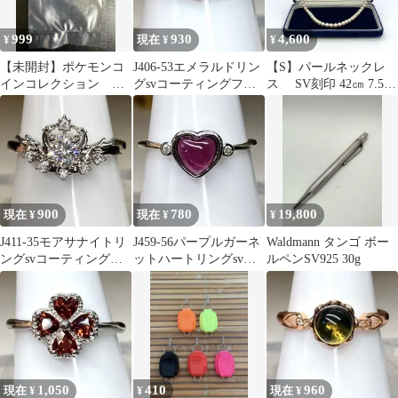
999
930
4,600
¥
現在 ¥
¥
【未開封】ポケモンコ
J406-53エメラルドリン
【S】パールネックレ
インコレクション 第6
グsvコーティングフリ
ス SV刻印 42㎝ 7.5㎜
弾 ワニノコ 新品未
ーサイズ
珠 ケース入り
使用
900
780
19,800
現在 ¥
現在 ¥
¥
J411-35モアサナイトリ
J459-56パープルガーネ
Waldmann タンゴ ボー
ングsvコーティングフ
ットハートリングsvコ
ルペンSV925 30g
リーサイズ
ーティングフリーサイ
ズ
1,050
410
960
現在 ¥
¥
現在 ¥