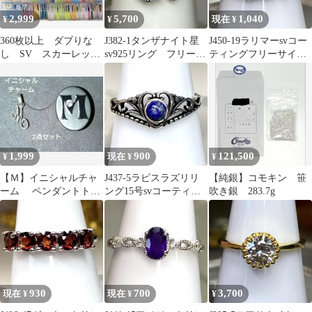
2,999
5,700
1,040
¥
¥
現在 ¥
360枚以上 ダブりな
J382-1タンザナイト星
J450-19ラリマーsvコー
し SV スカーレット
sv925リング フリーサ
ティングフリーサイズ
＆バイオレット まと
イズ
リング
め売り セット
1,999
900
121,500
¥
現在 ¥
¥
【Ｍ】イニシャルチャ
J437-5ラピスラズリリ
【純銀】コモキン 笹
ーム ペンダントトッ
ング15号svコーティン
吹き銀 283.7g
プ シルバー系 2点セ
グ
ット
930
700
3,700
現在 ¥
現在 ¥
¥