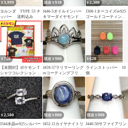
3,999
930
2,300
¥
現在 ¥
¥
ヨルンダ TYPE 53 チ
J446-5オイルインハー
J308-1ターコイズsv925
ッパー 送料込み
キマーダイヤモンド原
ゴールドコーティング
石リングsvコーティン
リングフリーサイズyg
グフリー
750
900
620
¥
現在 ¥
¥
【未開封】ポケモン T
J459-57ラリマーリング
ラインストッパー 10
シャツコレクション ス
svコーティングフリー
個
カーレット フリーサイ
サイズ
ズ Fサイズ
2,500
880
900
¥
現在 ¥
現在 ¥
J344水晶sv925シルバー
J452-11カイヤナイトリ
J440-50サファイアリン