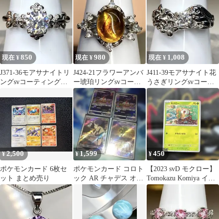
サイズ
850
980
1,008
現在 ¥
現在 ¥
現在 ¥
J371-36モアサナイトリ
J424-21フラワーアンバ
J411-39モアサナイト花
ングsvコーティングフ
ー琥珀リングsvコーテ
うさぎリングsvコーテ
リーサイズ
ィングフリーサイズ
ィングフリーサイズ
2,500
1,599
450
¥
¥
¥
ポケモンカード 6枚セ
ポケモンカード コロト
【2023 svD モクロー】
ット まとめ売り
ック AR チャデス オー
Tomokazu Komiya イラ
ガポン 4枚セット
スト1枚