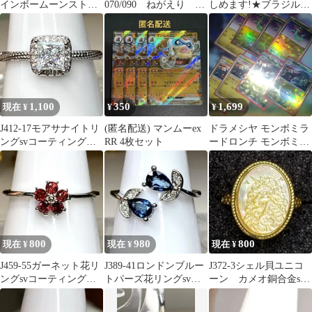
インボームーンストー
070/090 ねがえり ヘ
しめます!★ブラジル産
ンリングsvコーティン
ビーブレス ポケモン
アレキサンドライト&
グフリー
カード
ダイヤリング★
1,100
350
1,699
現在 ¥
¥
¥
J412-17モアサナイトリ
(匿名配送) マンムーex
ドラメシヤ モンボミラ
ングsvコーティングフ
RR 4枚セット
ードロンチ モンボミラ
リーサイズ
ー まとめ売り ノーマ
ル含む
800
980
800
現在 ¥
現在 ¥
現在 ¥
J459-55ガーネット花リ
J389-41ロンドンブルー
J372-3シェル貝ユニコ
ングsvコーティングフ
トパーズ花リングsvコ
ーン カメオ銅合金sv
リーサイズ
ーティングフリーサイ
コーティングリング
ズ
フリーサイズ