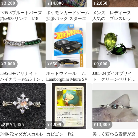
3,200
14,000
2,850
¥
¥
¥
J395-8ブルートパーズ
ポケモンカードゲーム
メンズ レディース
猫sv925リング k18コ
拡張パック スターエメ
人気の ブレスレッ
ーティング フリーサ
ラルダ 30パック バ
ト アンカーチェー
イズ
ラ 未サーチ
ン 23cm
3,000
650
9,000
¥
¥
¥
J395-3モアサナイト
ホットウィール '71
J385-24ダイオプサイ
バイカラーsv925リン
Lamborghini Miura SV
ト グリーンペリドッ
グ フリーサイズ
トsv925リング フリー
サイズ
1,455
4,999
13,800
現在 ¥
¥
¥
J440-72マダガスカルレ
カビゴン Pt2
美しく変わる表情が楽