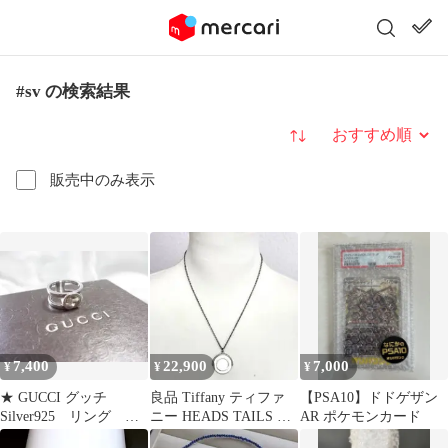
#sv の検索結果
並び替え
販売中のみ表示
7,400
22,900
7,000
¥
¥
¥
★ GUCCI グッチ
良品 Tiffany ティファ
【PSA10】ドドゲザン
Silver925 リング 指
ニー HEADS TAILS コ
AR ポケモンカード
輪 11号
イン ペンダント