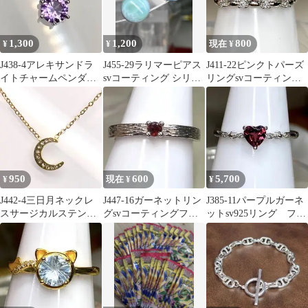
1,300
1,200
800
¥
¥
現在 ¥
J438-4アレキサンドラ
J455-29ラリマーピアス
J411-22ピンクトパーズ
イトチャームペンダン
svコーティング シリコ
リングsvコーティング
トトップsvコーティン
ンキャッチ
フリーサイズ
グ
950
600
5,700
¥
現在 ¥
¥
J442-4三日月ネックレ
J447-16ガーネットリン
J385-11パープルガーネ
スサージカルステンレ
グsvコーティングフリ
ットsv925リング フリ
ス45cm
ーサイズ
ーサイズ