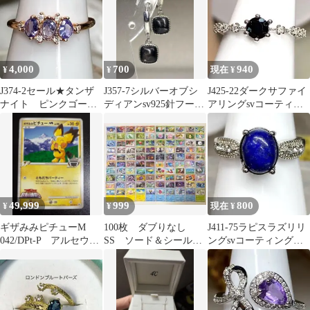
4,000
700
940
¥
¥
現在 ¥
J374-2セール★タンザ
J357-7シルバーオブシ
J425-22ダークサファイ
ナイト ピンクゴール
ディアンsv925針フープ
アリングsvコーティン
ドsv925リング フリー
ピアス
グフリーサイズ
サイズ
49,999
999
800
¥
¥
現在 ¥
ギザみみピチューM
100枚 ダブりなし
J411-75ラピスラズリリ
042/DPt-P アルセウ
SS ソード＆シール
ングsvコーティングフ
ス 超克の時空へ 青山
ド まとめ売り セッ
リーサイズ
剛昌
ト 大量 ⑥