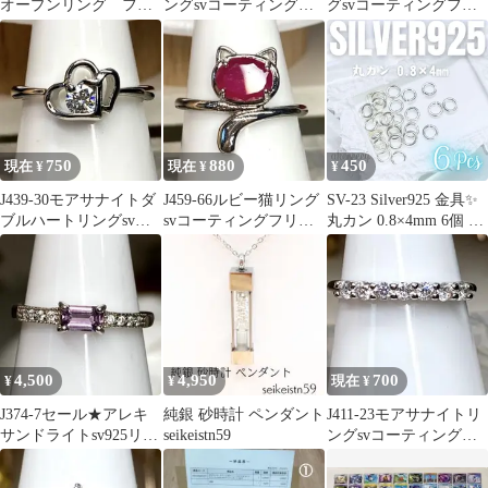
オープンリング フリ
ングsvコーティングフ
グsvコーティングフリ
ーサイズ
リーサイズ
ーサイズ
750
880
450
現在 ¥
現在 ¥
¥
J439-30モアサナイトダ
J459-66ルビー猫リング
SV-23 Silver925 金具✨
ブルハートリングsvコ
svコーティングフリー
丸カン 0.8×4mm 6個 シ
ーティングフリーサイ
サイズ
ルバー925_D6|
ズ
#akeeeeeySV | シルバー
金具 SV925 金属アレル
ギー対応
4,500
4,950
700
¥
¥
現在 ¥
J374-7セール★アレキ
純銀 砂時計 ペンダント
J411-23モアサナイトリ
サンドライトsv925リン
seikeistn59
ングsvコーティングフ
グ フリーサイズ
リーサイズ