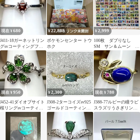
680
22,888
2,999
現在 ¥
¥
¥
J411-18ガーネットリン
ポケモンセンター トウ
100枚 ダブりなし
グsvコーティングフリ
ホク
SM サン＆ムーン ま
ーサイズ
とめ売り セット 大
量 トレーナー
950
2,300
780
現在 ¥
¥
現在 ¥
J452-41ダイオプサイト
J308-2ターコイズsv925
J388-77ルビーの瞳ラピ
桜リングsvコーティン
ゴールドコーティング
スラズリうさぎリング
グフリーサイズ
リングフリーサイズ
ygコーティングフリー
サイズ