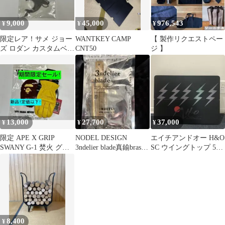
9,000
45,000
976,543
¥
¥
¥
限定レア！サメ ジョー
WANTKEY CAMP
【 製作リクエストペー
ズ ロダン カスタムベロ
CNT50
ジ 】
サンゾー工務店 アイア
ンテーブル
13,000
27,700
37,000
¥
¥
¥
限定 APE X GRIP
NODEL DESIGN
エイチアンドオー H&O
SWANY G-1 焚火 グロ
3ndelier blade真鍮brass
SC ウイングトップ 50
ーブ グリップスワニー
イベント限定
サンダー THUNDER
8,400
¥