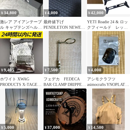
34,800
4,000
42,000
¥
¥
¥
激レア アイアンテーブ
最終値下げ
YETI Roadie 24 & ロッ
ル キャプテンズヘルム
PENDLETON NEWERA
クフィールド レッグ
× サンゾー工務店 アシ
ペンドルトンニューエ
セット
モクラフツ
ラ コラボキャップ
9,405
7,500
4,000
¥
¥
¥
ホワイト XWAG
フェデカ FEDECA
アシモクラフツ
PRODUCTS X-TAGE
BAR CLAMP DRIPPER
asimocrafts YNOPLATE
KIT 暮光LIGHT ②
STAND
38explore
5,000
37,000
14,500
¥
¥
¥