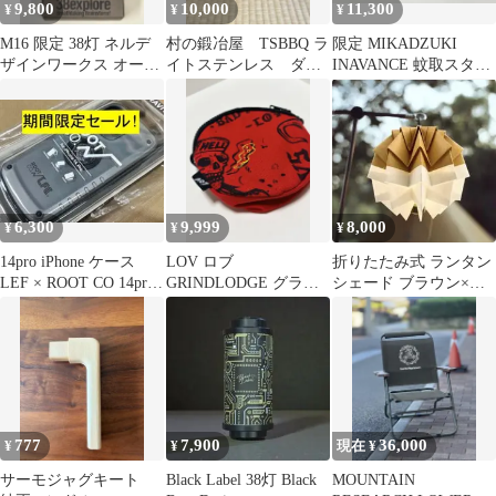
9,800
10,000
11,300
¥
¥
¥
M16 限定 38灯 ネルデ
村の鍛冶屋 TSBBQ ラ
限定 MIKADZUKI
ザインワークス オール
イトステンレス ダッ
INAVANCE 蚊取スタン
ドマウンテン グライン
チオーブン
ド BGO アシモクラフ
ドロッヂ
ツ
6,300
9,999
8,000
¥
¥
¥
14pro iPhone ケース
LOV ロブ
折りたたみ式 ランタン
LEF × ROOT CO 14pro
GRINDLODGE グライ
シェード ブラウン×ホ
ケース
ンドロッヂ ポーチ
ワイト
777
7,900
36,000
¥
¥
現在 ¥
サーモジャグキート
Black Label 38灯 Black
MOUNTAIN