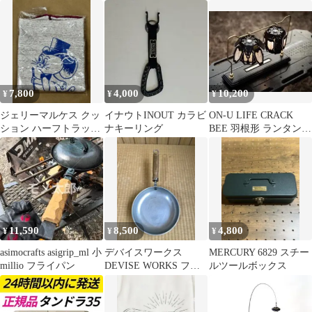
ピング塗装 カスタム
スTC DX+
ー アシモクラフツ
7,800
4,000
10,200
¥
¥
¥
ジェリーマルケス クッ
イナウトINOUT カラビ
ON-U LIFE CRACK
ション ハーフトラック
ナキーリング
BEE 羽根形 ランタンシ
ジェリー鵜飼 ネイタル
ェード
デザイン
11,590
8,500
4,800
¥
¥
¥
asimocrafts asigrip_ml 小
デバイスワークス
MERCURY 6829 スチー
millio フライパン
DEVISE WORKS フラ
ルツールボックス
イパン