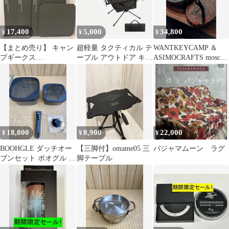
17,400
5,000
34,800
¥
¥
¥
【まとめ売り】 キャン
超軽量 タクティカル テ
WANTKEYCAMP ＆
プギークス
ーブル アウトドア キャ
ASIMOCRAFTS mosco
CAMPGEEKS フィール
ンプ用
蚊取り
ドラック用 天板
18,000
8,900
22,000
¥
¥
¥
BOOHGLE ダッチオー
【三脚付】omame05 三
パジャマムーン ラグ
ブンセット ボオグル ク
脚テーブル
ックウェア