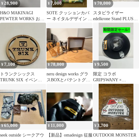
28,900
7,000
70,000
¥
¥
¥
H&O MAKINAGI
SOTE クッションカバ
スタビライザー
PEWTER WORKS お猪
ー ネイタルデザイン ジ
edelkrone Stand PLUS
口 2個セット ぐい呑
ェリー鵜飼 ジェリーマ
V3 カメラ
み
ルケス
7,100
78,000
9,500
¥
¥
¥
トランクシックス
neru design works グラ
限定 コラボ
TRUNK SIX イベント
スBOXとパテントグラ
GRIPSWANY ×
限定 コースター
ス2種
LOCKFIELD シェード
ゴールゼロ
65,000
11,000
3,700
¥
¥
¥
seek outside シークアウ
【新品】omadesign 征服
OUTDOOR MONSTER