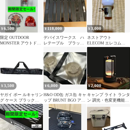
6,500
118,000
3,000
¥
¥
¥
限定 OUTDOOR
デバイスワークス ハ
ネストアウト
MONSTER アウトドア
レテーブル ブラック
ELECOM エレコム
モンスター ワッペン グ
デザインコラボ
NESTOUT LAMP-1
ラス
3,500
6,000
2,000
¥
¥
¥
ヤガイ ポー ルキャリン
H&O OD缶 ガス缶 キャ
キャンプ ライト ランタ
グ ケース ブラック
ップ BRUNT BGO アシ
ン 調光・色変更機能付
JAG-1963 キャリーバッ
モクラフツ サンゾー
き 充電式 オシャレキャ
グ
ンパー必須