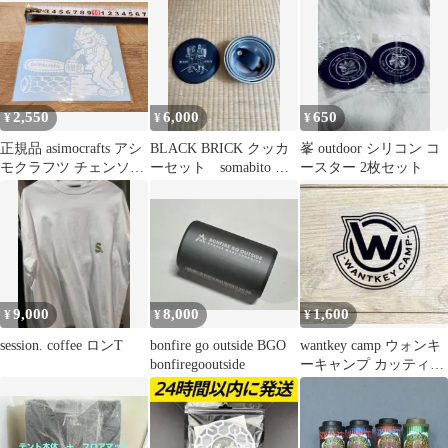
2,550
6,000
650
¥
¥
¥
正規品 asimocrafts アシ
BLACK BRICK クッカ
峯 outdoor シリコン コ
モクラフツ チェンソー
ーセット somabito 山
ースター 2枚セット
ステッカー 白
ボウル ソマビト
9,000
8,000
1,600
¥
¥
¥
session. coffee ロンT
bonfire go outside BGO
wantkey camp ウォンキ
bonfiregooutside
ーキャンプ カッティン
グステッカー グロス