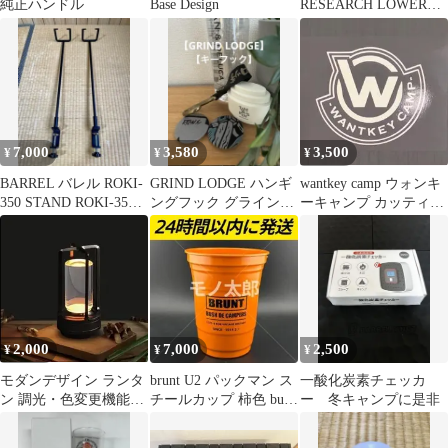
純正ハンドル
Base Design
RESEARCH LOWER
CHAIRカスタム
7,000
3,580
3,500
¥
¥
¥
BARREL バレル ROKI-
GRIND LODGE ハンギ
wantkey camp ウォンキ
350 STAND ROKI-350
ングフック グラインド
ーキャンプ カッティン
専用スタンド
ロッヂ
グステッカー
2,000
7,000
2,500
¥
¥
¥
モダンデザイン ランタ
brunt U2 パックマン ス
一酸化炭素チェッカ
ン 調光・色変更機能付
チールカップ 柿色 bush
ー 冬キャンプに是非
き
de brunt