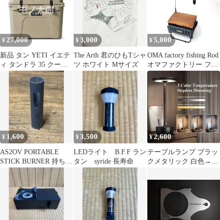
27,000
3,000
5,000
¥
¥
¥
新品 タン YETI イエテ
The Arth 君のひもTシャ
OMA factory fishing Rod
ィ タンドラ 35 クーラ
ツ ホワイト Mサイズ
オマファクトリー フィ
ーボックス ⑤
ッシング
1,600
3,500
2,600
¥
¥
¥
AS2OV PORTABLE
LEDライト B.F.F ラン
テーブルランプ ブラッ
STICK BURNER 持ち手
タン syride 長寿命
クメタリック 白色→暖
カバー
色→全灯 充電式LED 2
個セット