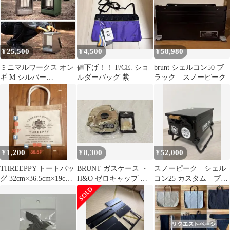
25,500
4,500
58,980
¥
¥
¥
ミニマルワークス オン
値下げ！！ F/CE. ショ
brunt シェルコン50 ブ
ギ M シルバー
ルダーバッグ 紫
ラック スノーピーク
MINIMAL WORKS スト
ーブ
1,200
8,300
52,000
¥
¥
¥
THREEPPY トートバッ
BRUNT ガスケース ・
スノーピーク シェル
グ 32cm×36.5cm×19cm
H&O ゼロキャップ セ
コン25 カスタム ブラ
内ポケット付き
ット
ック