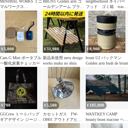
MINIMAL WORKS ミニ
BRUNT Golden arm ゴ
neighborhood ネイバー
マルワークス
ールデンアーム ブラン
フッド ゴミ箱 trash
SHELTER GHシェルタ
ト
box wtaps
ーGH
5,000
31,980
8,900
¥
¥
¥
Cam.G Mini ポータブル
新品未使用 neru design
brunt U2 パックマン
一酸化炭素チェッカー
works muku no shita
Golden arm bush de brunt
700
5,500
185,000
¥
¥
¥
GGCrew トートバッグ
カセットガス FW-
WANTKEY CAMP
ギアデザイン ジージー
OH01 アウトドアヒー
beauty:beast macone ヘキ
クルー
ター FORE WINDS
サタープ