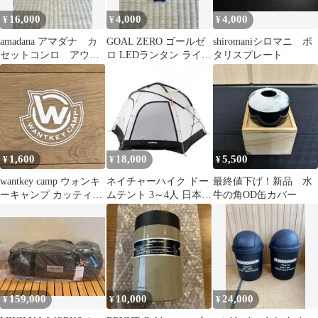
16,000
4,000
4,000
¥
¥
¥
amadana アマダナ カ
GOAL ZERO ゴールゼ
shiromaniシロマニ ポ
セットコンロ アウト
ロ LEDランタン ライト
タリスプレート
ドア
ハウス マイクロ チャー
ジ
1,600
18,000
5,500
¥
¥
¥
wantkey camp ウォンキ
ネイチャーハイク ドー
最終値下げ！新品 水
ーキャンプ カッティン
ムテント 3～4人 日本未
牛の角OD缶カバー
グステッカー グロ
発売
ス 白
159,000
10,000
24,000
¥
¥
¥