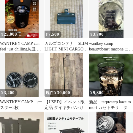
HANDLE25
25,000
7,500
3,700
¥
¥
¥
WANTKEY CAMP can
カルゴコンテナ SLIM
wantkey camp
feel just chilling灰皿 新
LIGHT MINI CARGO
beauty:beast macone コー
作
container
スター
3,200
30,000
9,300
¥
現在 ¥
¥
WANTKEY CAMP コー
【USED】イベント限
新品 tarptotarp kaze to
スター2枚
定品 ダイキチハンガー
mori カゼトモリ ター
ランタン ヴィンテージ
プトゥター
ビンテージ