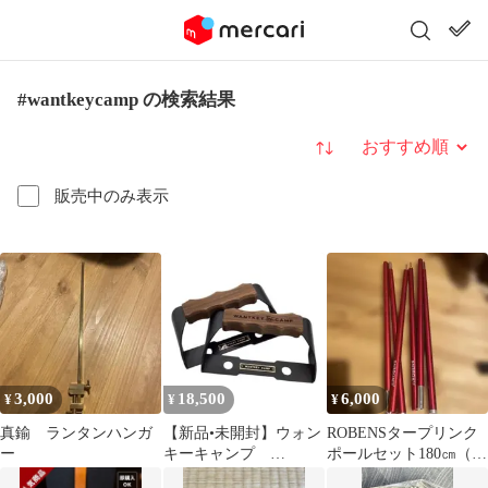
#wantkeycamp の検索結果
並び替え
販売中のみ表示
3,000
18,500
6,000
¥
¥
¥
真鍮 ランタンハンガ
【新品•未開封】ウォン
ROBENSタープリンク
ー
キーキャンプ
ポールセット180㎝（2
WANTKEY UNITY
本組）