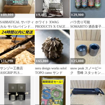
89,999
9,405
29,900
¥
¥
¥
SABBATICAL サバティ
ホワイト XWAG
バラ売り可能
カル サバルパインドー
PRODUCTS X-TAGE
SOMABITO 酒呑童子
ム 別売 フロアマット
KIT 暮光LIGHT
SAKETOWN 38灯 4個
セット
11,590
65,000
25,000
¥
¥
¥
サンゾー工務店
neru design works solol
snow peak スノーピー
ASIGRIP PLS
TOPO camo サンド
ク 雪峰 スタッキング
asimocrafts アシモ
マグ フルセット