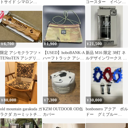
トサイド シマロン
コースター イベント
Cimarron
購入品
6,700
1,900
21,500
¥
¥
¥
限定 アシモクラフツ ×
【USED】hoboBANK-A
新品 M16 限定 38灯 ネ
TENtoTEN アシグリッ
ハーフトラック アシモ
ルデザインワークス ア
プ ガストーチ トーチ
クラフツ
シモクラフツ サンゾー
工務店
80,000
7,300
30,000
¥
¥
¥
old mountain garakuda ガ
KZM OUTDOOR OD缶
bonbonero アクア ボル
ラクダ カーミットチェ
カバー
ドー グミブルー
ア
GOALZERO