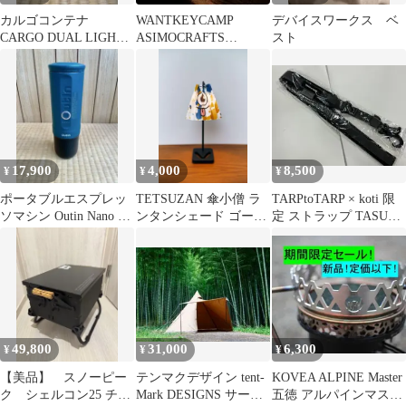
カルゴコンテナ
WANTKEYCAMP
デバイスワークス ベ
CARGO DUAL LIGHT
ASIMOCRAFTS
スト
MINI サンドベージュ
moscokezuru 新品
17,900
4,000
8,500
¥
¥
¥
ポータブルエスプレッ
TETSUZAN 傘小僧 ラ
TARPtoTARP × koti 限
ソマシン Outin Nano ア
ンタンシェード ゴール
定 ストラップ TASUKI
ウティン ナノ
ゼロ
TARP
49,800
31,000
6,300
¥
¥
¥
【美品】 スノーピー
テンマクデザイン tent-
KOVEA ALPINE Master
ク シェルコン25 チッ
Mark DESIGNS サーカ
五徳 アルパインマスタ