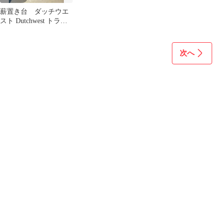
薪置き台 ダッチウエ
スト Dutchwest トラデ
ィショナル ウッドホル
ダー
次へ