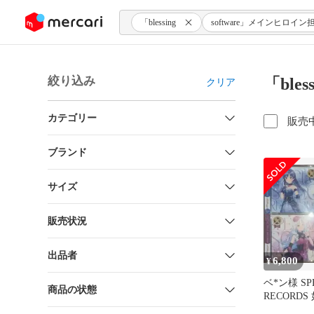
ンツにスキップ
「blessing
software」メインヒロイン
絞り込み
「ble
クリア
カテゴリー
販売
ブランド
サイズ
販売状況
出品者
6,800
¥
ベ*ン様 SPE
商品の状態
RECORD
美希 四条