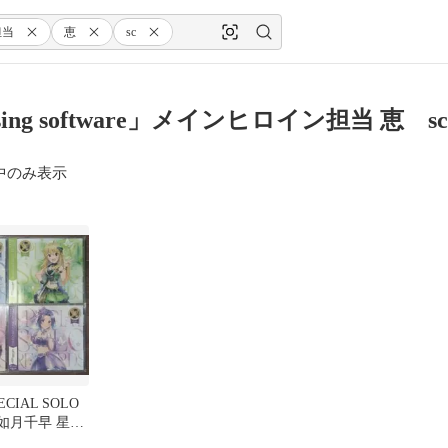
担当
恵
sc
ssing software」メインヒロイン担当 恵 
中のみ表示
CIAL SOLO
S 如月千早 星井
貴音