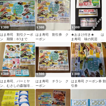
300
300
300
¥
¥
¥
はま寿司 割引クーポ
はま寿司 割引券 ク
★おまけ付き★ は
ン 期限：8/3まで
ーポン
ま寿司 味の民芸 藍
屋 割引券セット ①
300
300
300
¥
¥
¥
はま寿司、バーミヤ
はま寿司 チラシ ク
はま寿司 クーポン券 割
ン、むさしの森珈琲
ーポン
引券
割引券