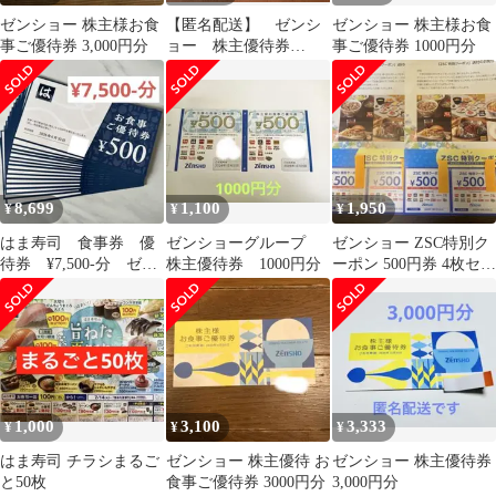
ゼンショー 株主様お食
【匿名配送】 ゼンシ
ゼンショー 株主様お食
事ご優待券 3,000円分
ョー 株主優待券
事ご優待券 1000円分
¥12,000 すき家 はま寿
司 なか卯等
8,699
1,100
1,950
¥
¥
¥
はま寿司 食事券 優
ゼンショーグループ
ゼンショー ZSC特別ク
待券 ¥7,500-分 ゼン
株主優待券 1000円分
ーポン 500円券 4枚セッ
ショー
ト
1,000
3,100
3,333
¥
¥
¥
はま寿司 チラシまるご
ゼンショー 株主優待 お
ゼンショー 株主優待券
と50枚
食事ご優待券 3000円分
3,000円分