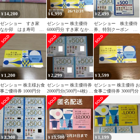
14,200
6,999
2,499
¥
¥
¥
ゼンショー すき家
ゼンショー 株主優待
ゼンショー 株主優待
なか卯 はま寿司 株
6000円分 すき家 なか卯
券、特別クーポン
主優待券 12,000円
ココス はま寿司
2,000円分 送料込み
1,200
2,299
3,599
¥
¥
¥
ゼンショー 株主様お食
ゼンショー 株主優待券
ゼンショー 株主優待 お
事ご優待券 1000円分
2000円分(500円×4枚) す
食事ご優待券 3000円分
き家 ココス はま寿司
3,300
13,500
1,199
¥
¥
¥