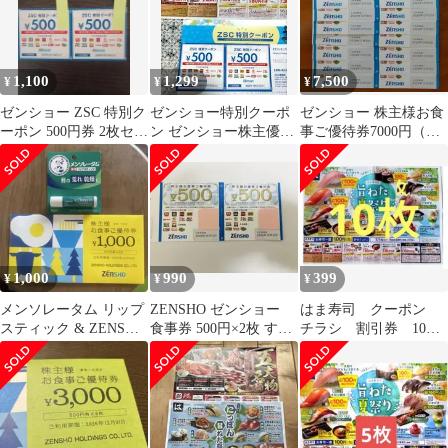
1,100
1,299
7,500
¥
¥
¥
ゼンショー ZSC 特別ク
ゼンショー特別クーポ
ゼンショー 株主様お食
ーポン 500円券 2枚セッ
ン ゼンショー株主優待
事ご優待券7000円（
ト
券 ゼンショー株主優待
500円券 14枚❩
サポーター
1,000
990
399
¥
¥
¥
メンソレータム リップ
ZENSHO ゼンショー
はま寿司 クーポン
スティック & ZENSHO
食事券 500円×2枚 すき
チラシ 割引券 10
食事券
家 なか卯
枚 ①