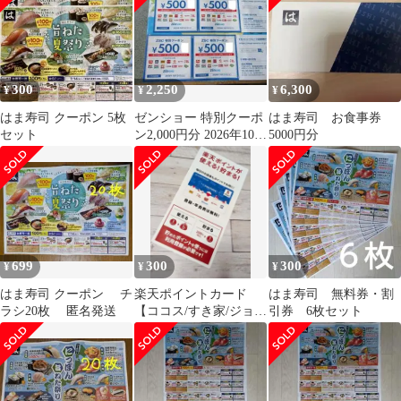
300
2,250
6,300
¥
¥
¥
はま寿司 クーポン 5枚
ゼンショー 特別クーポ
はま寿司 お食事券
セット
ン2,000円分 2026年10月
5000円分
末まで すき家,はま寿司
699
300
300
¥
¥
¥
はま寿司 クーポン チ
楽天ポイントカード
はま寿司 無料券・割
ラシ20枚 匿名発送
【ココス/すき家/ジョリ
引券 6枚セット
ーパスタ/はま寿司】