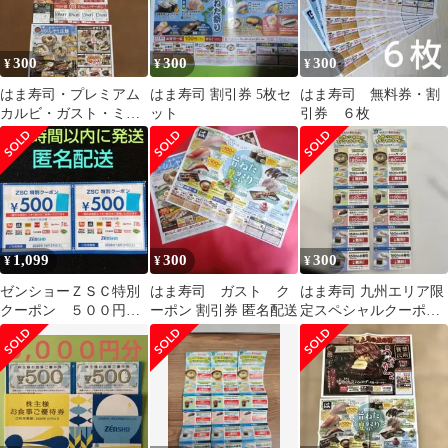
300
300
300
¥
¥
¥
はま寿司・プレミアム
はま寿司 割引券 5枚セ
はま寿司 無料券・割
カルビ・ガスト・ミス
ット
引券 ６枚
ドクーポン券
1,099
300
300
¥
¥
¥
ゼンショーＺＳＣ特別
はま寿司 ガスト ク
はま寿司 九州エリア限
クーポン ５００円✕
ーポン 割引券 匿名配送
定スペシャルクーポン
２枚 ゆうパケットポ
2セット
ストmini匿名配送