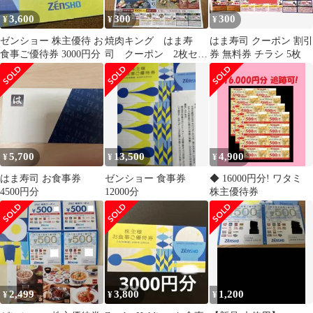
3,600
300
300
¥
¥
¥
ゼンショー 株主優待 お
焼肉キング はま寿
はま寿司 クーポン 割引
食事ご優待券 3000円分
司 クーポン 2枚セッ
券 無料券 チラシ 5枚
ト 無料券 割引券
寿司 焼肉
5,700
13,500
4,900
¥
¥
¥
はま寿司 お食事券
ゼンショー 食事券
◆ 16000円分! ワタミ
4500円分
12000分
株主優待券
2,499
3,800
1,200
¥
¥
¥