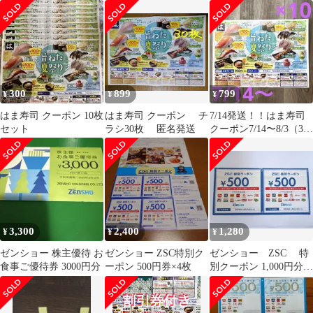
300
899
799
¥
¥
¥
はま寿司 クーポン 10枚
はま寿司 クーポン チ
7/14発送！！はま寿司
セット
ラシ30枚 匿名発送
クーポン7/14〜8/3（3連
休除く）総額7060円相
当
3,300
2,400
1,280
¥
¥
¥
ゼンショー 株主優待 お
ゼンショー ZSC特別ク
ゼンショー ZSC 特
食事ご優待券 3000円分
ーポン 500円券×4枚
別クーポン 1,000円分
(500円券×2枚)