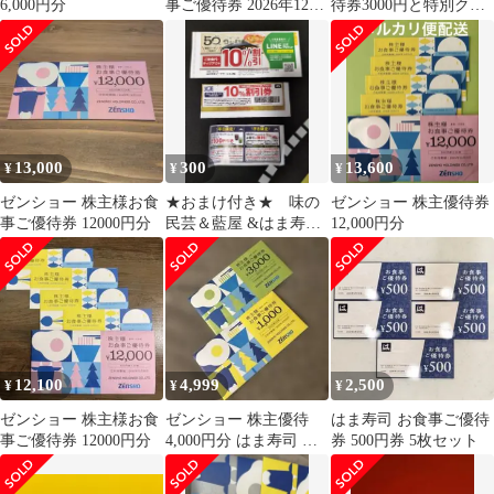
6,000円分
事ご優待券 2026年12月
待券3000円と特別クー
31日まで3000円分
ポン1000円分
13,000
300
13,600
¥
¥
¥
ゼンショー 株主様お食
★おまけ付き★ 味の
ゼンショー 株主優待券
事ご優待券 12000円分
民芸＆藍屋 &はま寿
12,000円分
司 割引券セット
12,100
4,999
2,500
¥
¥
¥
ゼンショー 株主様お食
ゼンショー 株主優待
はま寿司 お食事ご優待
事ご優待券 12000円分
4,000円分 はま寿司 す
券 500円券 5枚セット
き家 なか卯 ココス匿名
配送