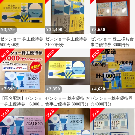
3,579
34,400
3,650
¥
¥
¥
ゼンショー 株主優待券
ゼンショー株主優待券
ゼンショー 株主様お食
500円×6枚
31000円分
事ご優待券 3000円分
7,590
3,350
4,650
¥
¥
¥
【匿名配送】ゼンショ
ゼンショー 株主優待 お
ゼンショー株主優待券
ー株主優待券 6,000円
食事ご優待券 3000円分
☆4000円分
分（500円×12枚）