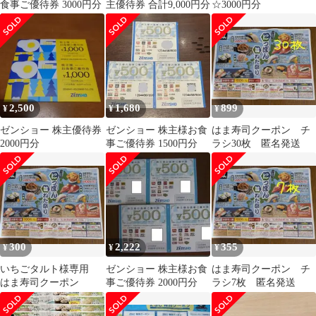
食事ご優待券 3000円分
主優待券 合計9,000円分
☆3000円分
2,500
1,680
899
¥
¥
¥
ゼンショー 株主優待券
ゼンショー 株主様お食
はま寿司クーポン チ
2000円分
事ご優待券 1500円分
ラシ30枚 匿名発送
300
2,222
355
¥
¥
¥
いちごタルト様専用
ゼンショー 株主様お食
はま寿司クーポン チ
はま寿司クーポン
事ご優待券 2000円分
ラシ7枚 匿名発送