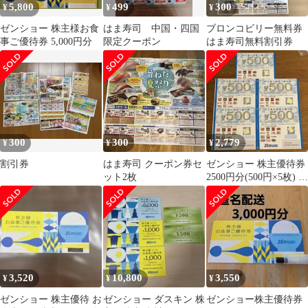
5,800
499
300
¥
¥
¥
ゼンショー 株主様お食
はま寿司 中国・四国
ブロンコビリー無料券
事ご優待券 5,000円分
限定クーポン
はま寿司無料割引券
300
300
2,779
¥
¥
¥
割引券
はま寿司 クーポン券セ
ゼンショー 株主優待券
ット2枚
2500円分(500円×5枚) す
き家 はま寿司
3,520
10,800
3,550
¥
¥
¥
ゼンショー 株主優待 お
ゼンショー ダスキン 株
ゼンショー株主優待券