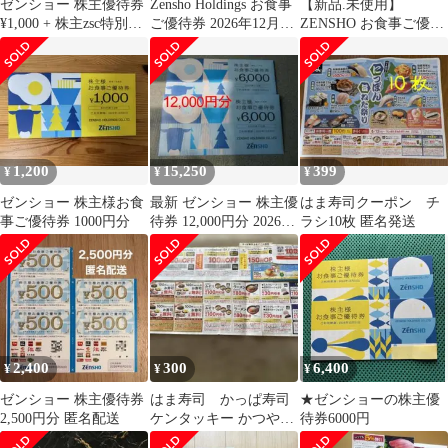
ゼンショー 株主優待券
Zensho Holdings お食事
【新品.未使用】
¥1,000 + 株主zsc特別ク
ご優待券 2026年12月31
ZENSHO お食事ご優待
ーポン1000円
日まで
券 2枚 ¥1,000
1,200
15,250
399
¥
¥
¥
ゼンショー 株主様お食
最新 ゼンショー 株主優
はま寿司クーポン チ
事ご優待券 1000円分
待券 12,000円分 2026年
ラシ10枚 匿名発送
12月末まで すき家
2,400
300
6,400
¥
¥
¥
ゼンショー 株主優待券
はま寿司 かっぱ寿司
★ゼンショーの株主優
2,500円分 匿名配送
ケンタッキー かつや
待券6000円
割引クーポンセット