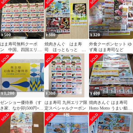
500
380
320
¥
¥
¥
はま寿司無料クーポ
焼肉きんぐ はま寿
外食クーポンセット ゆ
ン 中国、四国エリ
司 ほっともっと 割
ず庵 はま寿司など
ア 5枚セット約3000円
引クーポン 食事券
分以上クーポン
値引き券 割引券
1,200
300
400
¥
¥
¥
ゼンショー優待券（す
はま寿司 九州エリア限
焼肉きんぐ はま寿司
き家、なか卯)500円×2
定スペシャルクーポン
Hotto Motto うまい鮨勘
枚 有効期限26年12月
割引クーポン券 セット
31日