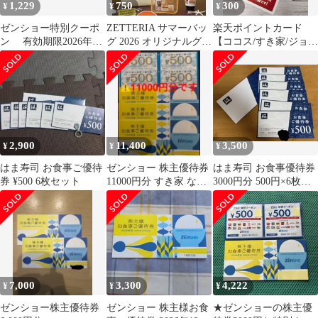
1,229
750
300
¥
¥
¥
ゼンショー特別クーポ
ZETTERIA サマーバッ
楽天ポイントカード
ン 有効期限2026年10
グ 2026 オリジナルグッ
【ココス/すき家/ジョリ
月31日 500円x2枚
ズセット
ーパスタ/はま寿司】
2,900
11,400
3,500
¥
¥
¥
はま寿司 お食事ご優待
ゼンショー 株主優待券
はま寿司 お食事優待券
券 ¥500 6枚セット
11000円分 すき家 なか
3000円分 500円×6枚
卯 ココス はま寿司
2026年9月30日迄
7,000
3,300
4,222
¥
¥
¥
ゼンショー株主優待券
ゼンショー 株主様お食
★ゼンショーの株主優