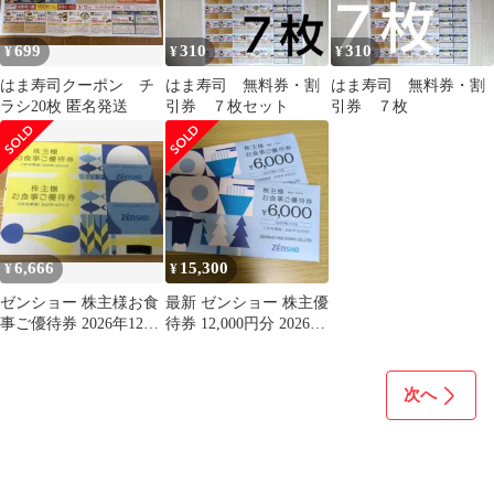
699
310
310
¥
¥
¥
はま寿司クーポン チ
はま寿司 無料券・割
はま寿司 無料券・割
ラシ20枚 匿名発送
引券 ７枚セット
引券 ７枚
6,666
15,300
¥
¥
ゼンショー 株主様お食
最新 ゼンショー 株主優
事ご優待券 2026年12月
待券 12,000円分 2026年
31日迄 500円×12枚
12月末まで 未開封
次へ