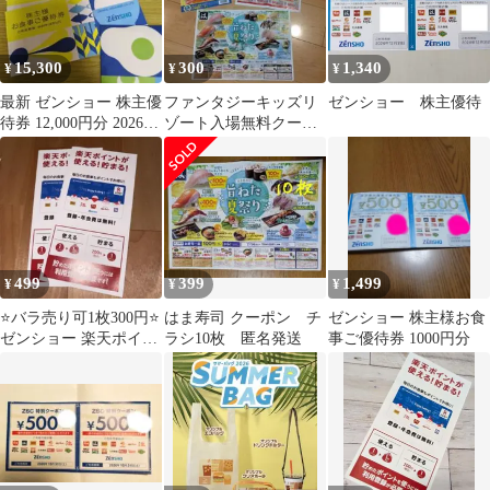
15,300
300
1,340
¥
¥
¥
最新 ゼンショー 株主優
ファンタジーキッズリ
ゼンショー 株主優待
待券 12,000円分 2026年
ゾート入場無料クーポ
12月末まで
ン大人2名様 かつや は
ま寿司 クーポン
499
399
1,499
¥
¥
¥
⭐️バラ売り可1枚300円⭐️
はま寿司 クーポン チ
ゼンショー 株主様お食
ゼンショー 楽天ポイン
ラシ10枚 匿名発送
事ご優待券 1000円分
トカード 2枚セット