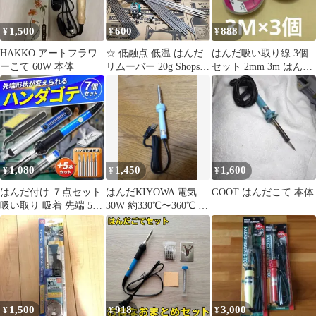
1,500
600
888
¥
¥
¥
HAKKO アートフラワ
☆ 低融点 低温 はんだ
はんだ吸い取り線 3個
ーこて 60W 本体
リムーバー 20g Shops
セット 2mm 3m はんだ
★☆
半田 除去 工作
1,080
1,450
1,600
¥
¥
¥
はんだ付け ７点セット
はんだKIYOWA 電気
GOOT はんだこて 本体
吸い取り 吸着 先端 5個
30W 約330℃〜360℃ 本
交換 温度調節 DIY 青
体
1,500
918
3,000
¥
¥
¥