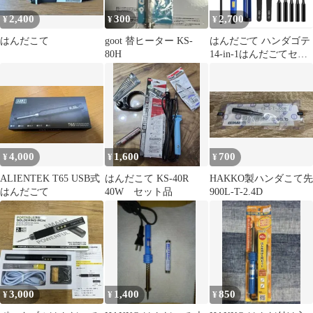
2,400
300
2,700
¥
¥
¥
はんだこて
goot 替ヒーター KS-
はんだごて ハンダゴテ
80H
14-in-1はんだごてセッ
ト 溶接工具 精密 60W
4,000
1,600
700
¥
¥
¥
ALIENTEK T65 USB式
はんだこて KS-40R
HAKKO製ハンダこて先
はんだごて
40W セット品
900L-T-2.4D
3,000
1,400
850
¥
¥
¥