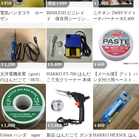
950
600
1,800
¥
現在 ¥
¥
電気ハンダゴテ ホー
BINILEID ビニレイ
ニチネン 2WAYマイト
ザン
ド 保存用シーリン
ーチバーナー KT-409
グ HAKKO(白光) へら
1,200
6,400
440
¥
¥
¥
太洋電機産業（goot）
HAKKO FT-700 はんだ
【メール便】グット ハ
のはんだごて「HOT-
こて先クリーナー 本体
ンダ付け用ペースト
60R（100V 55W）」
BS-10 4975205320139
[はんだ はんだ付け]
1,000
3,480
400
¥
¥
¥
0.6mm ハンダ super
新品 はんだごて ガンタ
HAKKO HEXSOL はん