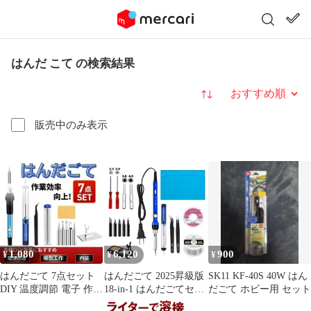
はんだ こて の検索結果
並び替え
販売中のみ表示
1,080
6,120
900
¥
¥
¥
はんだごて 7点セット
はんだごて 2025昇級版
SK11 KF-40S 40W はん
DIY 温度調節 電子 作業
18-in-1 はんだごてセッ
だごて ホビー用 セット
溶接 工具 基板 金属
ト 耐熱作業マット 任天