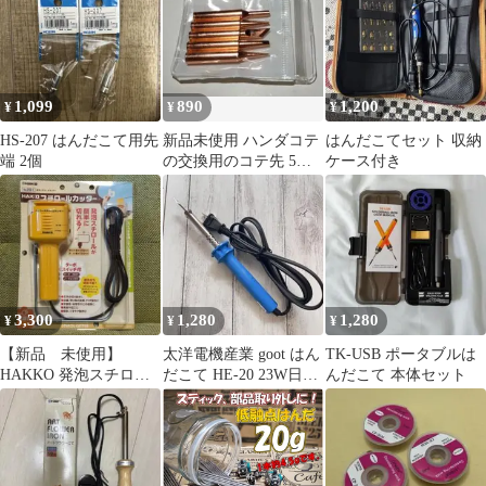
作業 溶接 機器 修理
1,099
890
1,200
¥
¥
¥
HS-207 はんだこて用先
新品未使用 ハンダコテ
はんだこてセット 収納
端 2個
の交換用のコテ先 5本
ケース付き
セット
3,300
1,280
1,280
¥
¥
¥
【新品 未使用】
太洋電機産業 goot はん
TK-USB ポータブルは
HAKKO 発泡スチロー
だこて HE-20 23W日本
んだこて 本体セット
ルカッター No.250-1
製 通電確認済