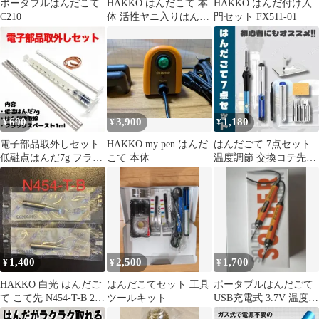
ポータブルはんだこて
HAKKO はんだこて 本
HAKKO はんだ付け入
C210
体 活性ヤニ入りはんだ
門セット FX511-01
セット
690
3,900
1,180
¥
¥
¥
電子部品取外しセット
HAKKO my pen はんだ
はんだごて 7点セット
低融点はんだ7g フラッ
こて 本体
温度調節 交換コテ先
クスペースト1ml 吸取
DIY 電子工作 工具
線
1,400
2,500
1,700
¥
¥
¥
HAKKO 白光 はんだご
はんだこてセット 工具
ポータブルはんだごて
て こて先 N454-T-B 2個
ツールキット
USB充電式 3.7V 温度調
セット
整可能 セット オレンジ