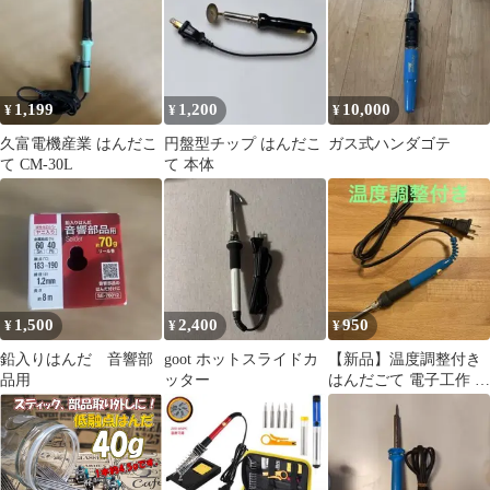
1,199
1,200
10,000
¥
¥
¥
久富電機産業 はんだこ
円盤型チップ はんだこ
ガス式ハンダゴテ
て CM-30L
て 本体
1,500
2,400
950
¥
¥
¥
鉛入りはんだ 音響部
goot ホットスライドカ
【新品】温度調整付き
品用
ッター
はんだごて 電子工作 プ
ログラミング