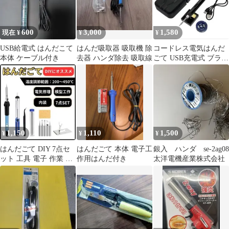
600
3,000
1,580
現在 ¥
¥
¥
USB給電式 はんだこて
はんだ吸取器 吸取機 除
コードレス電気はんだ
本体 ケーブル付き
去器 ハンダ除去 吸取線
ごて USB充電式 ブラッ
ク
1,150
1,110
1,500
¥
¥
¥
はんだごて DIY 7点セ
はんだごて 本体 電子工
銀入 ハンダ se-2ag08
ット 工具 電子 作業 溶
作用はんだ付き
太洋電機産業株式会社
接 基板 金属 温度調節