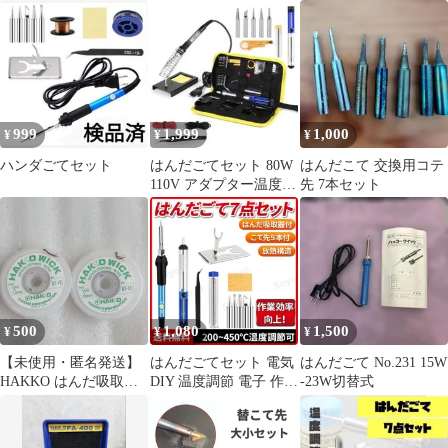
はんだ
JUNIOR／No.331
999
1,999
1,000
¥
¥
¥
ハンダごてセット
はんだごてセット 80W
はんだこて 交換用コテ
110V アダプター温度調
先 7本セット
節可 溶接工具 電気DIY
用
500
1,080
1,500
¥
¥
¥
【未使用・匿名発送】
はんだごてセット 電気
はんだごて No.231 15W
HAKKO はんだ吸取線
DIY 温度調節 電子 作業
-23W切替式
1.5m×1.0mm 2個セット
溶接 工具 基板 金属 ア
クセサリー 鉛 基盤 家
電修理 半田 安全 吸取