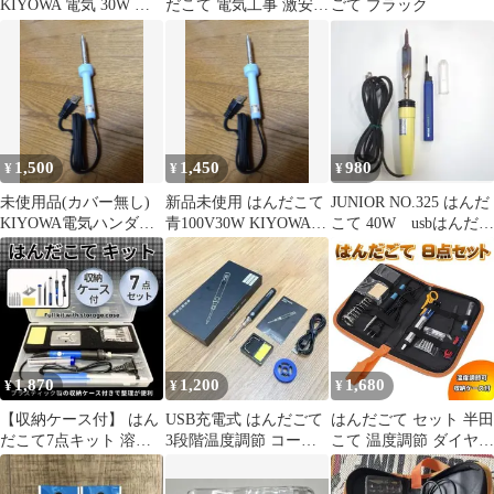
KIYOWA 電気 30W 約
だこて 電気工事 激安
ごて ブラック
330℃〜360℃
工具 DIY 激安 溶接
1,500
1,450
980
¥
¥
¥
未使用品(カバー無し)
新品未使用 はんだこて
JUNIOR NO.325 はんだ
KIYOWA電気ハンダご
青100V30W KIYOWA温
こて 40W usbはんだこ
て30W 約330℃〜360℃
度 約330℃〜360℃
て
1,870
1,200
1,680
¥
¥
¥
【収納ケース付】 はん
USB充電式 はんだごて
はんだごて セット 半田
だこて7点キット 溶接
3段階温度調節 コード
こて 温度調節 ダイヤル
半田ごて 電気ハンダゴ
レス 本体セット
式 電子 こて先 スタン
テ 電子作業
ド 携帯 修理 DIY 電子