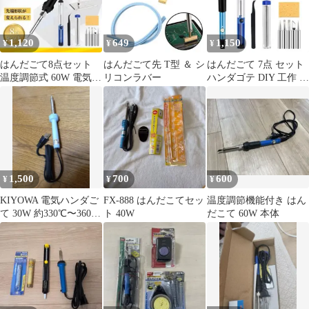
1,120
649
1,150
¥
¥
¥
はんだごて8点セット
はんだごて先 T型 ＆ シ
はんだごて 7点 セット
温度調節式 60W 電気ハ
リコンラバー
ハンダゴテ DIY 工作 溶
ンダゴテ 半田ごて 修理
接 温度調節 修理
A
1,500
700
600
¥
¥
¥
KIYOWA 電気ハンダご
FX-888 はんだこてセッ
温度調節機能付き はん
て 30W 約330℃〜360℃
ト 40W
だこて 60W 本体
本体