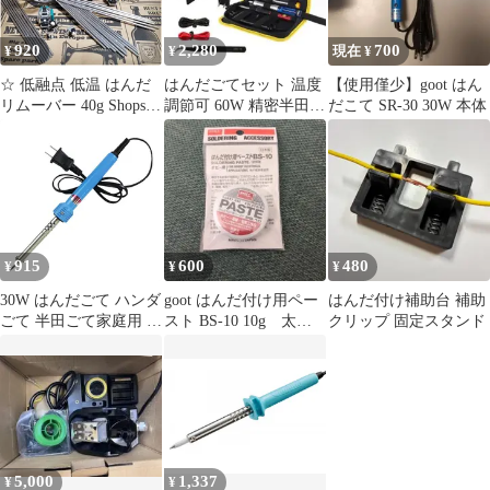
920
2,280
700
¥
¥
現在 ¥
☆ 低融点 低温 はんだ
はんだごてセット 温度
【使用僅少】goot はん
リムーバー 40g Shops
調節可 60W 精密半田ご
だこて SR-30 30W 本体
☆
て 溶接工具 電子作業
DIY用
915
600
480
¥
¥
¥
30W はんだごて ハンダ
goot はんだ付け用ペー
はんだ付け補助台 補助
ごて 半田ごて家庭用 電
スト BS-10 10g 太洋
クリップ 固定スタンド
気 100v はんだ付け ペ
電機産業
ン用
5,000
1,337
¥
¥