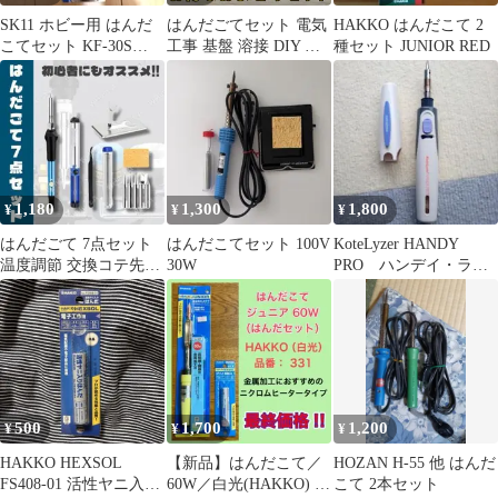
SK11 ホビー用 はんだ
はんだごてセット 電気
HAKKO はんだこて 2
こてセット KF-30S
工事 基盤 溶接 DIY 半
種セット JUNIOR RED
30W
田 工具セット 大工道具
工作 はんだこて まとめ
売り スタンド ワイヤー
アクセサリー 激安 大量
1,180
1,300
1,800
¥
¥
¥
はんだごて 7点セット
はんだこてセット 100V
KoteLyzer HANDY
温度調節 交換コテ先
30W
PRO ハンデイ・ラ
DIY 電子工作 工具
プロ 60
500
1,700
1,200
¥
¥
¥
HAKKO HEXSOL
【新品】はんだこて／
HOZAN H-55 他 はんだ
FS408-01 活性ヤニ入り
60W／白光(HAKKO) ／
こて 2本セット