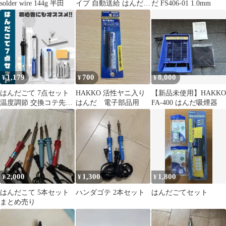
solder wire 144g 半田
イプ 自動送給 はんだ付
だ FS406-01 1.0mm
き
1,179
700
8,000
¥
¥
¥
はんだごて 7点セット
HAKKO 活性ヤニ入り
【新品未使用】HAKKO
温度調節 交換コテ先
はんだ 電子部品用
FA-400 はんだ吸煙器
DIY 電子工作 工具
2,000
1,300
1,800
¥
¥
¥
はんだこて 5本セット
ハンダゴテ 2本セット
はんだごてセット
まとめ売り