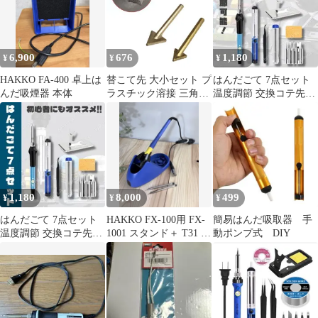
器 放熱 調整 火傷防止
6,900
676
1,180
¥
¥
¥
HAKKO FA-400 卓上は
替こて先 大小セット プ
はんだごて 7点セット
んだ吸煙器 本体
ラスチック溶接 三角形
温度調節 交換コテ先
半田 はんだごて はんだ
DIY 工具
こて 替え先 替コテ先
[定形外郵便、送料無
料]mer003
1,180
8,000
499
¥
¥
¥
はんだごて 7点セット
HAKKO FX-100用 FX-
簡易はんだ吸取器 手
温度調節 交換コテ先
1001 スタンド＋ T31 J
動ポンプ式 DIY
DIY 電子工作 工具
型×２