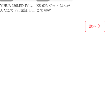
YIHUA 926LED-IV は
KS-60R グット はんだ
んだこて PSE認証 日本
こて 60W
語取扱説明書付き
次へ