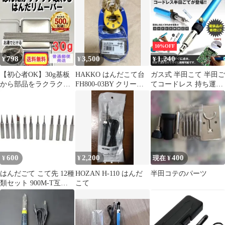
10%OFF
798
3,500
1,240
¥
¥
¥
【初心者OK】30g基板
HAKKO はんだこて台
ガス式 半田こて 半田ご
から部品をラクラク外
FH800-03BY クリーニ
てコードレス 持ち運び
せる！はんだリムーバ
ングワイヤー・スポン
コンパクト 電装品 補修
ー03s158b
ジ付
メンテナンス 野外 屋外
ハンダゴテ 簡単 修理
バーナー 車 バイク車パ
ソコン KODOHAN ネコ
ポス
600
2,200
400
¥
¥
現在 ¥
はんだごて こて先 12種
HOZAN H-110 はんだ
半田コテのパーツ
類セット 900M-T互換
こて
錫メッキ銅 交換用