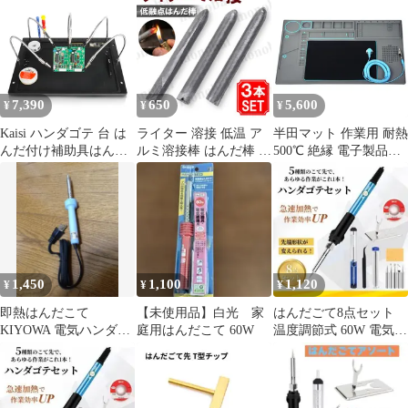
堂製品用 特殊ネジ対応
ドライバー 60W/110V
ON/OFFスイッチ有り
温度調節可(200?480℃)
安全保障 機能アップ 家
庭用電気DIY・家電修
7,390
650
5,600
¥
¥
¥
理 bc6c7805
Kaisi ハンダゴテ 台 は
ライター 溶接 低温 ア
半田マット 作業用 耐熱
んだ付け補助具はんだ
ルミ溶接棒 はんだ棒 は
500℃ 絶縁 電子製品修
マット付き 5本クリッ
んだ付け 補修 3本セッ
理 作業マット シリコン
プ付きのフレキシブル
ト 低融点 銅 鉄 ステン
修理用マット ハンダマ
アームと耐熱シリコン
レス 修理 穴埋め 水漏
ット 耐熱性 作業シート
製のはんだマットベー
れ DIY 工具
パーツ保管スペースあ
スを備えたはんだ付け
りym 3f6ebdb8
ツールキット クリップ
付き 組み立て 修理 モ
1,450
1,100
1,120
¥
¥
¥
デリング 趣味 手工芸
ジュエリー制作に使用
即熱はんだこて
【未使用品】白光 家
はんだごて8点セット
6ea4597f
KIYOWA 電気ハンダご
庭用はんだこて 60W
温度調節式 60W 電気ハ
て 30W 約330℃〜360℃
ンダゴテ 半田ごて 修理
本体
A