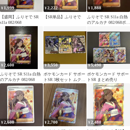
1,999
2,222
1,888
¥
¥
¥
【盛岡】ふりそで SR
【SR単品】ふりそで
ふりそで SR S11a 白熱
s11a 082/068
のアルカナ 082/068ポケ
モンカード
2,600
3,550
5,490
¥
¥
¥
ふりそで SR S11a 白熱
ポケモンカード サポー
ポケモンカード サポー
のアルカナ 082/068
トSR 3枚セット ムク
トSR まとめ売り
カナリィ ふりそで
2,600
2,700
2,480
¥
¥
¥