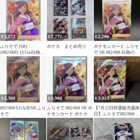
で
3,172
7,777
2,200
¥
¥
¥
ふりそで (SR)
ポケカ まとめ売り
ポケモンカード ふりそ
{082/068} [S11a/白熱の
で SR 082/068 白熱のア
アルカナ] [SS] 1枚
ルカナ サポート
2,300
3,900
3,333
¥
¥
¥
082/068/S11A/B/SR ふり
ふりそで 082/068 SR ポ
【7月22日特選販売最終
そで
ケモンカード ポケカ
日】ふりそで082/068
SR TRAINERS