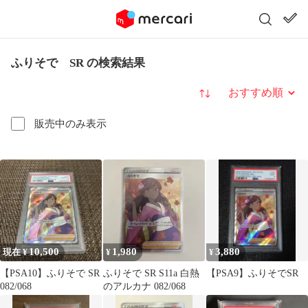
ふりそで SR の検索結果
並び替え
販売中のみ表示
10,500
1,980
3,880
現在 ¥
¥
¥
【PSA10】ふりそで SR
ふりそで SR S11a 白熱
【PSA9】ふりそでSR
082/068
のアルカナ 082/068