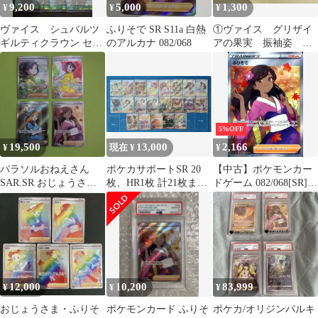
9,200
5,000
1,300
¥
¥
¥
ードゲーム ポケカ 151
ヴァイス シュバルツ
ふりそで SR S11a 白熱
①ヴァイス グリザイ
ギルティクラウン セッ
のアルカナ 082/068
アの果実 振袖姿 迷
ト
宮に咲く花 天音 SR
2枚
5%OFF
19,500
13,000
2,166
¥
現在 ¥
¥
パラソルおねえさん
ポケカサポートSR 20
【中古】ポケモンカー
SAR.SR おじょうさま
枚、HR1枚 計21枚まと
ドゲーム 082/068[SR]：
SR ふりそでSR 4枚セッ
め売り
(キラ)ふりそで
ト
12,000
10,200
83,999
¥
¥
¥
おじょうさま・ふりそ
ポケモンカード ふりそ
ポケカ/オリジンパルキ