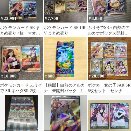
22,991
7,700
8,888
¥
¥
¥
ポケモンカード SR ま
ポケモンカード SR UR
ふりそでSR＋白熱のア
とめ売り 4枚 マオ
V まとめ売り
ルカナボックス開封済
ふりそで ナンジャ
み中身あり
モ カシオペア
10,000
880
28,000
¥
¥
¥
ポケモンカード ふりそ
【絶版】白熱のアルカ
ポケカ 女の子SAR SR
で SR キハダSR 2枚 セ
ナ 未開封パック 1パ
6枚セット セレナ ア
ット
ック 未サーチ セレ
セロラ ミモザ
ナ ふりそで SR ジャロ
ーダv クチートv CSR
チルタリス テールナー
CHR エネルギーつけか
え Vガードエネルギー
UR 収録 ポケモンカ