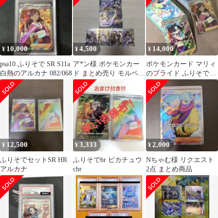
10,000
4,500
14,000
¥
¥
¥
psa10 ふりそで SR S11a
ア*ン様 ポケモンカー
ポケモンカード マリィ
白熱のアルカナ 082/068
ド まとめ売り モルペコ
のプライド ふりそでSR
V-UNION他
デッキシールド2個 ま
とめ売り
12,500
3,333
2,000
¥
¥
¥
ふりそでセットSR HR
ふりそでhr ピカチュウ
Nちゃむ様 リクエスト
アルカナ
chr
2点 まとめ商品