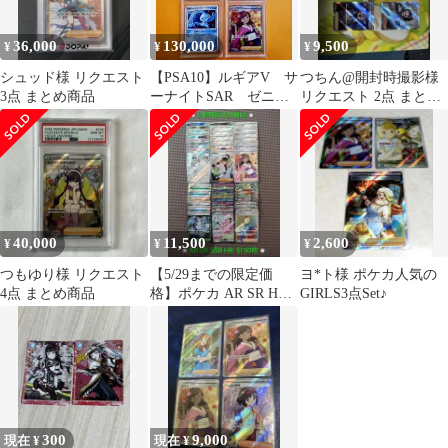
36,000
130,000
9,500
¥
¥
¥
シュッド様 リクエスト
【PSA10】ルギアV サ
つちん@開封時撮影様
3点 まとめ商品
ーナイトSAR ゼニガ
リクエスト 2点 まとめ
メAR マナフィ ふり
商品
そでSR
40,000
11,500
2,600
¥
¥
¥
つもゆり様 リクエスト
【5/29までの限定価
ヨ*ト様 ポケカ人気の
4点 まとめ商品
格】ポケカ AR SR HR
GIRLS3点Set♪
SSR 計50枚 ヤドン 他
300
9,000
現在 ¥
現在 ¥