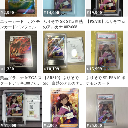
2,990
14,000
19,900
¥
¥
¥
エラーカード ポケモ
ふりそで SR S11a 白熱
【PSA10】ふりそで sr
ンカードインフェルノ
のアルカナ 082/068
X せいなるおまもり
SR 魂抜け
1,350
10,199
15,999
¥
¥
¥
美品グラエナ MEGA ス
【ARS10】ふりそで
ふりそで SR PSA10 ポ
タートデッキ100 バト
SR 白熱のアルカナ
ケモンカード
ルコレクション 753/742
082/068 鑑定書付き
51,000
2,000
25,000
¥
¥
¥