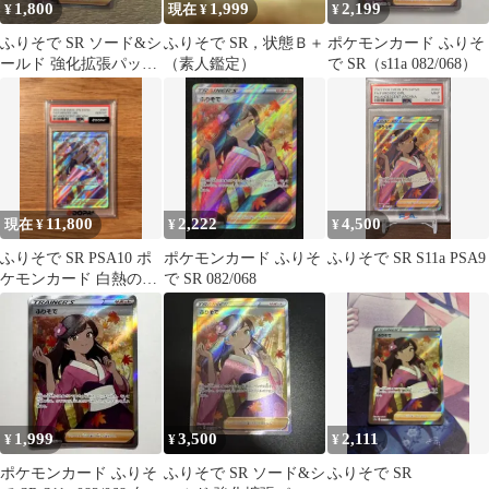
1,800
1,999
2,199
¥
現在 ¥
¥
ふりそで SR ソード&シ
ふりそで SR，状態Ｂ＋
ポケモンカード ふりそ
ールド 強化拡張パック
（素人鑑定）
で SR（s11a 082/068）
白熱のアルカナ キラ
082…
11,800
2,222
4,500
現在 ¥
¥
¥
ふりそで SR PSA10 ポ
ポケモンカード ふりそ
ふりそで SR S11a PSA9
ケモンカード 白熱のア
で SR 082/068
ルカナ
1,999
3,500
2,111
¥
¥
¥
ポケモンカード ふりそ
ふりそで SR ソード&シ
ふりそで SR