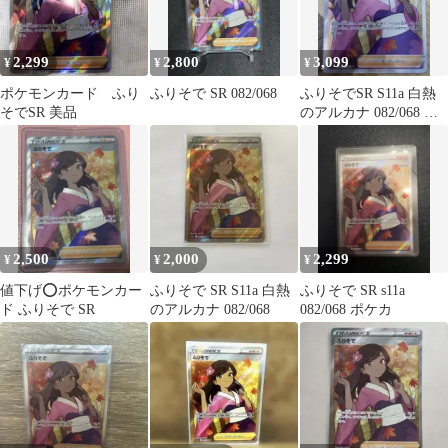
2,299
2,800
3,099
¥
¥
¥
ポケモンカード ふり
ふりそで SR 082/068
ふりそでSR S11a 白熱
そでSR 美品
のアルカナ 082/068 シ
ンオウの仲間たちSR
2,500
2,000
2,299
¥
¥
¥
値下げ⭕️ポケモンカー
ふりそで SR S11a 白熱
ふりそで SR s11a
ド ふりそで SR
のアルカナ 082/068
082/068 ポケカ