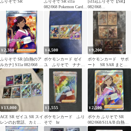
ふりそで SR
ふりそで SR s11a
[s11a]ふりそで【SR】
082/068 Pokemon Card
082/068
ポケカ
ITCKVJP9Y8KK
2,380
4,500
9,200
¥
¥
¥
ふりそで SR [白熱のア
ポケモンカード ゼイ
ポケモンカード サポ
ルカナ] S11a 082/068 ポ
ユ ふりそで ナナミ
ート SR SAR まとめ
ケモンカード ポケカ
の手助け3枚セット
売り
13,000
1,555
2,500
¥
¥
¥
ACE SR ゼイユ SR スイ
ポケモンカード ふり
ポケカ ふりそで SR
レンのお世話、カミツ
そで hr
082/068/S11A/B 白熱の
レのひらめきSR ふりそ
アルカナ