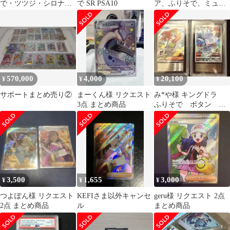
で・ツツジ・シロナの
で SR PSA10
ア、ふりそで、ミュ
覇気・モノマネむすめ
ウ、カミツレのきらめ
HR5枚セット
き、psa10
570,000
4,000
20,100
¥
¥
¥
サポートまとめ売り②
まーくん様 リクエスト
み*や様 キングドラ
3点 まとめ商品
ふりそで ボタン ナ
ナミの手助けARS10+鑑
定品 4枚セ
3,500
1,655
3,000
¥
¥
¥
つよぽん様 リクエスト
KEFIさま以外キャンセ
geru様 リクエスト 2点
2点 まとめ商品
ル
まとめ商品