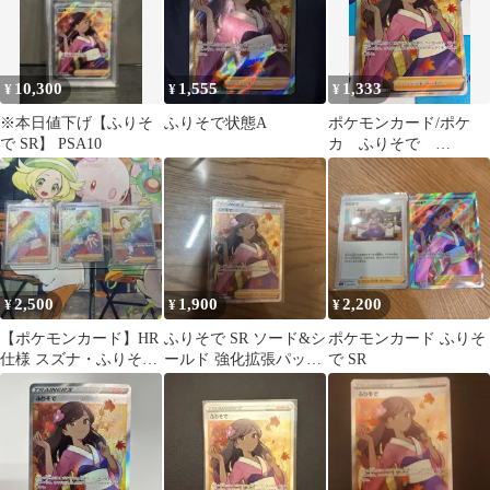
10,300
1,555
1,333
¥
¥
¥
※本日値下げ【ふりそ
ふりそで状態A
ポケモンカード/ポケ
で SR】 PSA10
カ ふりそで
082/068 SR
2,500
1,900
2,200
¥
¥
¥
【ポケモンカード】HR
ふりそで SR ソード&シ
ポケモンカード ふりそ
仕様 スズナ・ふりそ
ールド 強化拡張パック
で SR
で・ナタネの活気セッ
白熱のアルカナ キラ
ト
082…