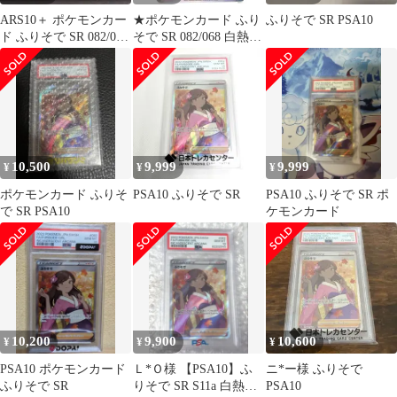
ARS10＋ ポケモンカー
★ポケモンカード ふり
ふりそで SR PSA10
ド ふりそで SR 082/068
そで SR 082/068 白熱の
鑑定書付き
アルカナ ポケカ 中古
★007804
10,500
9,999
9,999
¥
¥
¥
ポケモンカード ふりそ
PSA10 ふりそで SR
PSA10 ふりそで SR ポ
で SR PSA10
ケモンカード
10,200
9,900
10,600
¥
¥
¥
PSA10 ポケモンカード
Ｌ*Ｏ様 【PSA10】ふ
ニ*ー様 ふりそで
ふりそで SR
りそで SR S11a 白熱の
PSA10