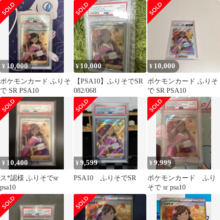
アルカナ 082/068
10,000
10,000
10,000
¥
¥
¥
ポケモンカード ふりそ
【PSA10】ふりそでSR
ポケモンカード ふりそ
で SR PSA10
082/068
で SR PSA10
10,400
9,599
9,999
¥
¥
¥
ス*認様 ふりそでsr
PSA10 ふりそでSR
ポケモンカード ふり
psa10
そで sr psa10