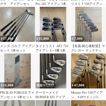
グラ アイアンセッ
Pro 245 アイアン 5本
リストＴ150アイアン
ト #4～11 8本
TOUR 105 R
Ｎ．Ｓ．PRO モーダス
３
17,000
35,000
7,000
¥
¥
¥
メンズ ゴルフ アイアン
タイトリスト AP2 716
【名器/初心者歓迎】マ
セット 5本セット
アイアン 4～9番 6本セ
グレガー マックテック
ット
NVG アイアン 7本セッ
ト (S)
16,000
7,777
47,000
¥
現在 ¥
¥
PRGR iD FORGED アイ
テーラーメイド
Mizuno Pro 518アイア
アンセット 6本セット
BURNER XD アイアン
ン、S18ウエッジ5-
セット 4本（8, 9, P, S）
PW、49、56 養老