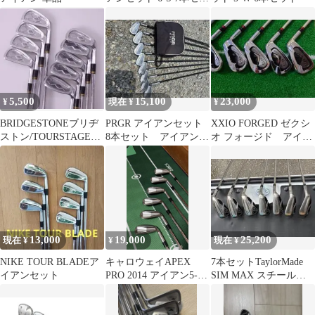
ト フレックスR
5,500
15,100
23,000
¥
現在 ¥
¥
BRIDGESTONEブリヂ
PRGR アイアンセット
XXIO FORGED ゼクシ
ストン/TOURSTAGE
8本セット アイアンカ
オ フォージド アイア
MR-23 FORGED
バー付き
ンセット
13,000
19,000
25,200
現在 ¥
¥
現在 ¥
NIKE TOUR BLADEア
キャロウェイAPEX
7本セットTaylorMade
イアンセット
PRO 2014 アイアン5-P
SIM MAX スチールシ
N.S PRO950GH
ャフト アイアン6-S