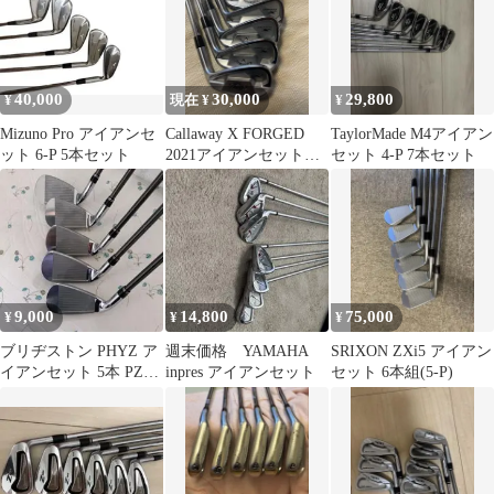
40,000
30,000
29,800
¥
現在 ¥
¥
Mizuno Pro アイアンセ
Callaway X FORGED
TaylorMade M4アイアン
ット 6-P 5本セット
2021アイアンセット
セット 4-P 7本セット
5〜P
9,000
14,800
75,000
¥
¥
¥
ブリヂストン PHYZ ア
週末価格 YAMAHA
SRIXON ZXi5 アイアン
イアンセット 5本 PZ-
inpres アイアンセット
セット 6本組(5-P)
501I