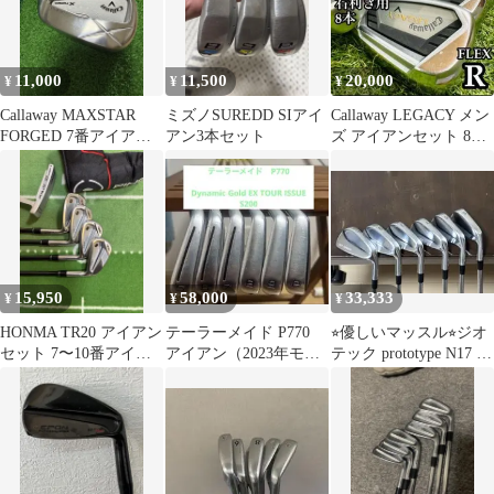
11,000
11,500
20,000
¥
¥
¥
Callaway MAXSTAR
ミズノSUREDD SIアイ
Callaway LEGACY メン
FORGED 7番アイアン
アン3本セット
ズ アイアンセット 8本
単品
右利き用
15,950
58,000
33,333
¥
¥
¥
HONMA TR20 アイアン
テーラーメイド P770
⭐︎優しいマッスル⭐︎ジオ
セット 7〜10番アイア
アイアン（2023年モデ
テック prototype N17 5-
ン➕パターはオマケ
ル）5-P 6本セット
P 6本セット