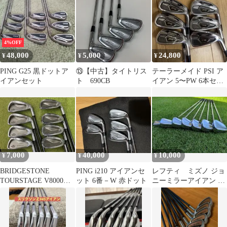
4%OFF
48,000
5,000
24,800
¥
¥
¥
PING G25 黒ドットア
⑬【中古】タイトリス
テーラーメイド PSI ア
イアンセット
ト 690CB
イアン 5〜PW 6本セッ
トNSPRO930GH S
7,000
40,000
10,000
¥
¥
¥
BRIDGESTONE
PING i210 アイアンセ
レフティ ミズノ ジョ
TOURSTAGE V8000ア
ット 6番－W 赤ドット
ニーミラーアイアン 3-
イアンセット
9i