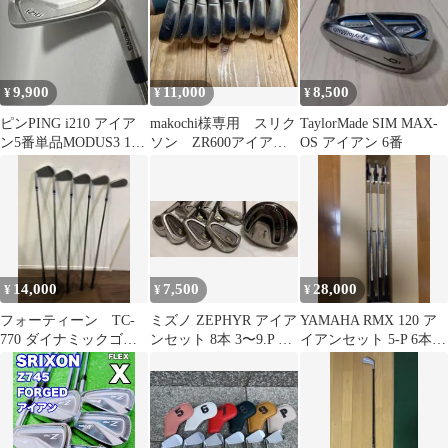
9,900
11,000
8,500
¥
¥
¥
ピンPING i210 アイア
makochi様専用 スリク
TaylorMade SIM MAX-
ン5番単品MODUS3 110
ソン ZR600アイアン
OS アイアン 6番
Sフレックス
セット 4〜9,PW,AW
14,000
7,500
28,000
¥
¥
¥
フォーティーン TC-
ミズノ ZEPHYR アイア
YAMAHA RMX 120 ア
770 ダイナミックゴー
ンセット 8本 3〜9.P SR
イアンセット 5-P 6本セ
ルドS200
右利き おまけ付き
ット