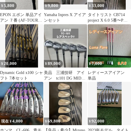
5,800
9,800
33,000
¥
¥
¥
EPON エポン 単品アイ
Yamaha Inpres X アイア
タイトリスト CB714
アン ７番 (AF-TOUR
ンセット
project X 6.0 5番〜PW 6
MB ブラック仕上げ)
本セット
20,000
89,000
7,000
¥
¥
¥
Dynamic Gold x100 シャ
美品 三浦技研 アイ
レディースアイアン
フト 7本セット
アン tc101 DG MID
単品
115 レアスペック
4,000
69,800
92,000
現在 ¥
¥
¥
ホンマ CL-606 青モ
【良品・希少】Mizuno
2023年モデル タイト