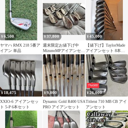
6,500
37,800
45,000
¥
¥
¥
ヤマハ RMX 218 5番ア
週末限定お値下げ中
【値下げ】TaylorMade
イアン 単品
MizunoMPアイアンセッ
アイアンセット 8本セ
トマッスルバッ5-Pウェ
ット 純正シャフトR
ッジ2本付
7%OFF
18,475
9,000
26,000
¥
¥
¥
XXIO-6 アイアンセッ
Dynamic Gold R400 USA
Titleist 710 MB CB アイ
ト 5-P 6本セット
PRO アイアンセット
アンセット