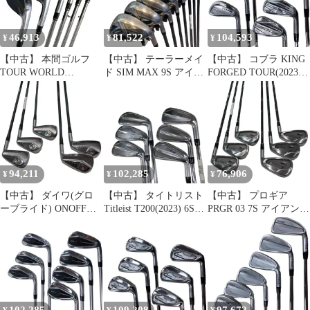
ラブ
ルフクラブ
ルフクラブ
46,913
81,522
104,593
¥
¥
¥
【中古】 本間ゴルフ
【中古】 テーラーメイ
【中古】 コブラ KING
TOUR WORLD
ド SIM MAX 9S アイア
FORGED TOUR(2023)
TW727M FORGED 6S
ンセット IR TENSEI
6S アイアンセット IR
アイアンセット IR
BLUE TM60(IR) (フレ
NS PRO MODUS3
VIZARD IB105 (フレッ
ックスR) メンズ 男性用
TOUR115 (フレックス
クスS) メンズ 男性用
右利き 右用 Cランク ゴ
S) メンズ 男性用 右利
右利き 右用 Cランク ゴ
ルフクラブ
き 右用 Cランク ゴルフ
ルフクラブ
クラブ
94,211
102,285
76,906
¥
¥
¥
【中古】 ダイワ(グロ
【中古】 タイトリスト
【中古】 プロギア
ーブライド) ONOFF
Titleist T200(2023) 6S
PRGR 03 7S アイアンセ
FORGED(2024) KURO
アイアンセット IR 純正
ット IR Diamana FOR
5S アイアンセット IR
特注シャフト (フレッ
PRGR(2022 IR) (フレッ
CBT-624I (フレックス
クスS) メンズ 男性用
クスSR) メンズ 男性用
S) メンズ 男性用 右利
右利き 右用 Cランク ゴ
右利き 右用 Cランク ゴ
き 右用 Cランク ゴルフ
ルフクラブ
ルフクラブ
クラブ