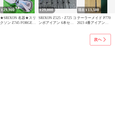
29,900
29,000
13,500
¥
¥
現在 ¥
★SRIXON 名器★スリ
SRIXON Z525・Z725 コ
テーラーメイド P770
クソン Z745 FORGED
ンボアイアン 6本セッ
2023 4番アイアン
アイアン 5本セット
ト モーダス125S
Diamana Thump S
次へ