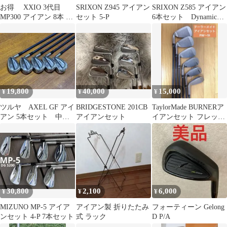
お得 XXIO 3代目
SRIXON Z945 アイアン
SRIXON Z585 アイアン
MP300 アイアン 8本 R
セット 5-P
6本セット Dynamic
5-9.P.A.S
Gold S200
19,800
40,000
15,000
¥
¥
¥
ツルヤ AXEL GF アイ
BRIDGESTONE 201CB
TaylorMade BURNERア
アン 5本セット 中古
アイアンセット
イアンセット フレック
品 フレックスR
スS
30,800
2,100
6,000
¥
¥
¥
MIZUNO MP-5 アイア
アイアン製 折りたたみ
フォーティーン Gelong
ンセット 4-P 7本セット
式 ラック
D P/A