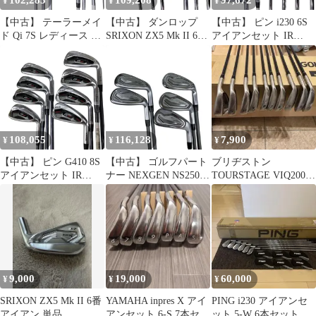
102,285
109,208
97,672
¥
¥
¥
【中古】 テーラーメイ
【中古】 ダンロップ
【中古】 ピン i230 6S
ド Qi 7S レディース ア
SRIXON ZX5 Mk II 6S
アイアンセット IR
イアンセット IR
アイアンセット IR 純正
Dynamic Gold (フレック
ELDIO TM40(Qi IR) (フ
特注シャフト (フレッ
スS) メンズ 男性用 右
レックスL) レディース
クスX) メンズ 男性用
利き 右用 Cランク ゴル
女性用 右利き 右用 Cラ
右利き 右用 Cランク ゴ
フクラブ
ンク ゴルフクラブ
ルフクラブ
108,055
116,128
7,900
¥
¥
¥
【中古】 ピン G410 8S
【中古】 ゴルフパート
ブリヂストン
アイアンセット IR
ナー NEXGEN NS250
TOURSTAGE VIQ2006
ALTA J CB RED(IR) (フ
5S アイアンセット IR
アイアン10本セット 3-
レックスSR) メンズ 男
NS250-I (フレックスそ
Sまで
性用 右利き 右用 Cラン
の他) メンズ 男性用 右
ク ゴルフクラブ
利き 右用 Cランク ゴル
フクラブ
9,000
19,000
60,000
¥
¥
¥
SRIXON ZX5 Mk II 6番
YAMAHA inpres X アイ
PING i230 アイアンセ
アイアン 単品
アンセット 6-S 7本セッ
ット 5-W 6本セット