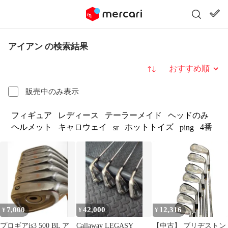
アイアン の検索結果
並び替え
販売中のみ表示
フィギュア
レディース
テーラーメイド
ヘッドのみ
ヘルメット
キャロウェイ
ホットトイズ
4番
sr
ping
7,000
42,000
12,316
¥
¥
¥
プロギアis3 500 BL ア
Callaway LEGASY
【中古】 ブリヂストン