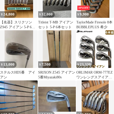
10%OFF
24,800
32,000
9,900
¥
¥
¥
【名器】スリクソン
Titleist T-MB アイアン
TaylorMade Firesole 8本
Z945 アイアン 5-P 6本
セット 5-P 6本セット
BUBBLEPLUS 希少
DG DST 松山英樹
13,000
7,500
23,330
¥
¥
¥
ステルスHD5番 アイ
SRIXON Z545 アイアン
ORLIMAR ORM-777EZ
アン
5番Miyazaki80s
ワンレングスアイアン
6本セット