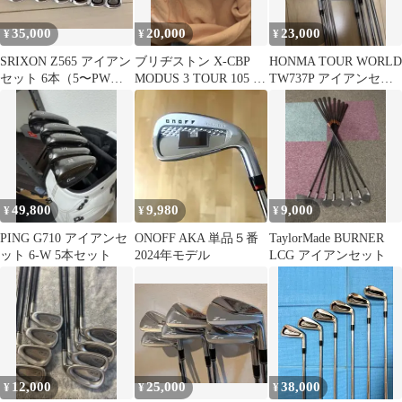
35,000
20,000
23,000
¥
¥
¥
SRIXON Z565 アイアン
ブリヂストン X-CBP
HONMA TOUR WORLD
セット 6本（5〜PW）D
MODUS 3 TOUR 105 S
TW737P アイアンセッ
ゴールド105 S
フレックス
ト 5-11
49,800
9,980
9,000
¥
¥
¥
PING G710 アイアンセ
ONOFF AKA 単品５番
TaylorMade BURNER
ット 6-W 5本セット
2024年モデル
LCG アイアンセット
12,000
25,000
38,000
¥
¥
¥