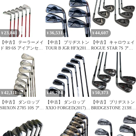
ックスR) メンズ 男性用
ス アイアンセット
中古 ゴルフドゥ！成
右利き 右用 Dランク ゴ
中古 ゴルフドゥ！河
田美郷台店【最短即日
ルフクラブ
口湖インター店【最短
発送】
即日発送】
23,841
36,531
44,607
¥
¥
¥
【中古】 テーラーメイ
【中古】 ブリヂストン
【中古】 キャロウェイ
ド R9 6S アイアンセッ
TOUR B JGR HF3(2019)
ROGUE STAR 7S アイ
ト IR Motore 60 (フレッ
5S アイアンセット IR
アンセット IR Speeder
クスS) メンズ 男性用
NS PRO ZELOS 7 (フレ
EVOLUTION for CW
右利き 右用 Cランク ゴ
ックスS) メンズ 男性用
60(アイアン) (フレック
ルフクラブ
右利き 右用 Cランク ゴ
スR) メンズ 男性用 右
ルフクラブ
利き 右用 Cランク ゴル
フクラブ
42,311
46,704
50,373
¥
¥
¥
【中古】 ダンロップ
【中古】 ダンロップ
【中古】 ブリヂストン
SRIXON Z785 10S アイ
XXIO FORGED(2017)
BRIDGESTONE 213HF
アンセット IR 純正特注
8S アイアンセット IR
5S アイアンセット IR
シャフト (フレックスS)
XXIO MX6000 (フレッ
Diamana BS50i (フレッ
メンズ 男性用 右利き
クスR) メンズ 男性用
クスS) メンズ 男性用
右用 Cランク ゴルフク
右利き 右用 Dランク ゴ
右利き 右用 Cランク ゴ