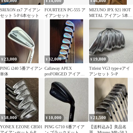
60,000
14,000
46,800
¥
¥
¥
SRIXON zx7 アイアン
FOURTEEN PC-555 ア
MIZUNO JPX 921 HOT
セット 5-P 6本セット
イアンセット
METAL アイアン 5本セ
ット
23,000
32,000
19,800
¥
¥
¥
PING i240 5番アイアン
Callaway APEX
Titleist VG3 type-eアイ
単体
proFORGED アイアン
アンセット 5~P
セット 7本セット美品
58,000
10,000
21,500
¥
¥
¥
YONEX EZONE CB501
PING G710 6番アイア
【送料込み】美品名
アイアンセット 6-P
ン ブラックドット
器 Mizuno MP−58 3