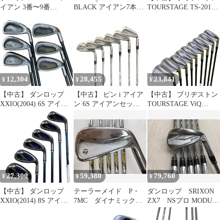
イアン 3番〜9番
BLACK アイアン7本セ
TOURSTAGE TS-201
FORGED M46スチール
ット
8S アイアンセット IR
NS PRO 950GH (フレッ
クスR) メンズ 男性用
右利き 右用 Dランク ゴ
ルフクラブ
12,304
28,455
23,841
¥
¥
¥
【中古】 ダンロップ
【中古】 ピン i アイア
【中古】 ブリヂストン
XXIO(2004) 6S アイア
ン 6S アイアンセット
TOURSTAGE ViQ
ンセット IR XXIO
IR NS PRO MODUS3
FORGED 10S アイアン
MP300(アイアン) (フレ
TOUR105 (フレックス
セット IR TSI-55 (フレ
ックスR) メンズ 男性用
S) メンズ 男性用 右利
ックスR) メンズ 男性用
右利き 右用 Dランク ゴ
き 右用 Cランク ゴルフ
右利き 右用 Dランク ゴ
ルフクラブ
クラブ
ルフクラブ
27,300
59,380
79,760
¥
¥
¥
【中古】 ダンロップ
テーラーメイド P・
ダンロップ SRIXON
XXIO(2014) 8S アイア
7MC ダイナミックゴ
ZX7 NSプロ MODUS3
ンセット IR XXIO
ールド EX ツアー イシ
TOUR 105 Sフレック
MP800(アイアン) (フレ
ュー S200フレック
ス アイアンセット