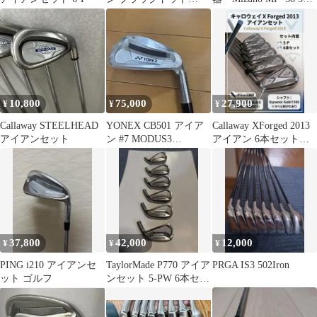
MODUS3 TOUR105S
番〜PW 8本 ミズノ
10,800
75,000
27,900
¥
¥
¥
Callaway STEELHEAD
YONEX CB501 アイア
Callaway XForged 2013
アイアンセット
ン #7 MODUS3
アイアン 6本セット
TOUR105 S
S200
37,800
42,000
12,000
¥
¥
¥
PING i210 アイアンセ
TaylorMade P770 アイア
PRGA IS3 502Iron
ット ゴルフ
ンセット 5-PW 6本セッ
ト ヘッドのみ