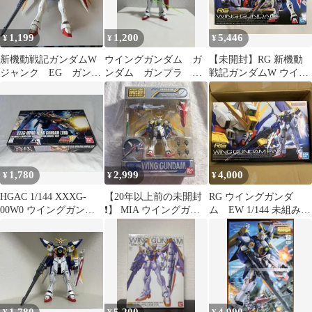
1,199
1,200
5,446
¥
¥
¥
新機動戦記ガンダムW
ウイングガンダム ガ
【未開封】RG 新機動
ジャンク EG ガンプ
ンダム ガンプラ プ
戦記ガンダムW ウイン
ラ ウィングガンダム
ラモデル 完成済み
グガンダム 1/144
1,780
2,999
4,000
¥
¥
¥
HGAC 1/144 XXXG-
【20年以上前の未開封
RG ウイングガンダ
00W0 ウイングガンダ
❗️】 MIA ウイングガン
ム EW 1/144 未組み立
ムゼロ
ダム セカンドVer. 2003
て品