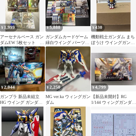
1,999
5,888
430
¥
¥
¥
アーセナルベース ガン
ガンダムカードゲーム
機動戦士ガンダム まち
ダムEW 5枚セット ウ
緑白ウイング パーツま
ぼうけ ウイングガンダ
イング・ゼロ 他
とめ売り 最終値下げ
ム ガチャ
2,044
2,250
4,799
¥
¥
¥
ガンプラ 新品未組立
MG ver.ka ウィングガン
【新品未開封】RG
HG ウイング ガンダム
ダム
1/144 ウィングガンダム
ゼロ プラモデル バンダ
EW
イ