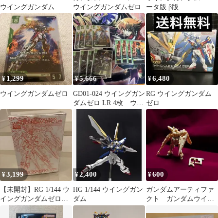
ウイングガンダム
ウイングガンダムゼロ
ータ版 β版
1,299
5,666
6,480
¥
¥
¥
ウイングガンダムゼロ
GD01-024 ウイングガン
RG ウイングガンダム
ダムゼロ LR 4枚 ウイ
ゼロ
ングガンダム セット
3,199
2,400
600
¥
¥
¥
【未開封】RG 1/144 ウ
HG 1/144 ウイングガン
ガンダムアーティファ
イングガンダムゼロ
ダム
クト ガンダムウイン
EW用ウエポンパーツ
グ