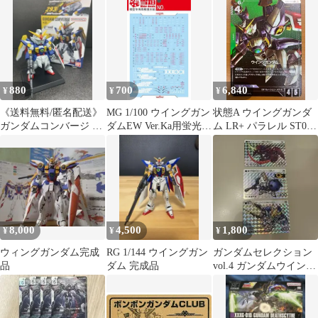
枚
880
700
6,840
¥
¥
¥
《送料無料/匿名配送》
MG 1/100 ウイングガン
状態A ウイングガンダ
ガンダムコンバージ ウ
ダムEW Ver.Ka用蛍光水
ム LR+ パラレル ST02-
イング ガンダム
転写式デカール
001 ガンダムカード
8,000
4,500
1,800
¥
¥
¥
ウィングガンダム完成
RG 1/144 ウイングガン
ガンダムセレクション
品
ダム 完成品
vol.4 ガンダムウイン
グ トールギスIII