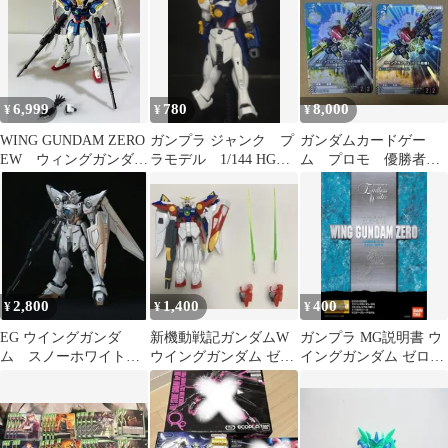
ム
封
6,999
780
8,000
¥
¥
¥
WING GUNDAM ZERO
ガンプラ ジャンク プ
ガンダムカードゲー
EW ウィングガンダ
ラモデル 1/144 HGAC
ム プロモ 優勝者パ
ム RG 塗装済完成品
ウイングガンダム ク
ック ウイングガンダ
リ済
ム（バード形態）
2,800
1,400
400
¥
¥
¥
EG ウイングガンダ
新機動戦記ガンダムW
ガンプラ MG説明書 ウ
ム スノーホワイト
ウイングガンダム ゼロ
イングガンダム ゼロ
風 完成品 塗装済み
ガンプラ 完成品
（エンドレスワルツ
版）