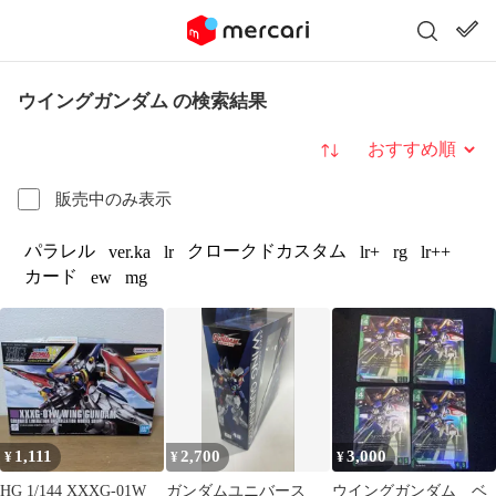
ウイングガンダム の検索結果
並び替え
販売中のみ表示
パラレル
クロークドカスタム
ver.ka
lr
lr+
rg
lr++
カード
ew
mg
1,111
2,700
3,000
¥
¥
¥
HG 1/144 XXXG-01W
ガンダムユニバース
ウイングガンダム ベ