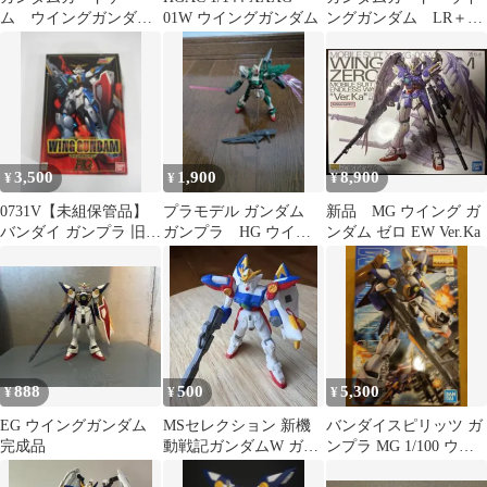
ム ウイングガンダ
01W ウイングガンダム
ングガンダム LR＋
ム パラレル 4枚
パラレル
ST
3,500
1,900
8,900
¥
¥
¥
0731V【未組保管品】
プラモデル ガンダム
新品 MG ウイング ガ
バンダイ ガンプラ 旧
ガンプラ HG ウイン
ンダム ゼロ EW Ver.Ka
HG ウイングガンダム
グガンダムフェニーチ
ェ ジャンク
888
500
5,300
¥
¥
¥
EG ウイングガンダム
MSセレクション 新機
バンダイスピリッツ ガ
完成品
動戦記ガンダムW ガシ
ンプラ MG 1/100 ウイ
ャポン ウイングガンダ
ングガンダム 新品未開