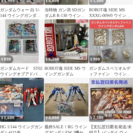
5,999
4,000
5,400
¥
¥
¥
ガンダムウォー 白 U-
当時物 ガン消 SDガン
ROBOT魂 SIDE MS
144 ウイングガンダム
ダムR R-130 ウイング
XXXG-00W0 ウイング
＆トールギス 3枚セッ
ガンダム0 銀メッキ 完
ガンダムゼロ
ト 28弾
品
890
6,200
900
¥
¥
¥
ガンダムカード ST02
ROBOT魂 SIDE MS ウ
ガンダムスペリオルデ
ウイングオブアドバン
イングガンダム
ィファイン ウイング
ス デッキ2個分 ボー
ガンダムEW 未開封
ナスパック無
1,600
4,000
2,500
¥
¥
¥
HG 1/144 ウイングガン
最終SALE！RG ウイン
【支払翌日匿名発送/未
ダムゼロ炎
グガンダムEW 2機セッ
組立】バンダイ ウィン