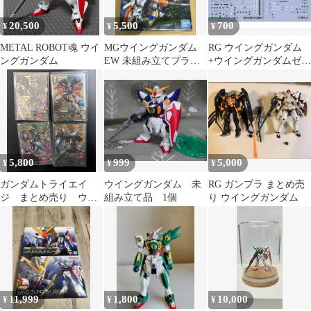
20,500
5,500
700
¥
¥
¥
METAL ROBOT魂 ウイ
MGウイングガンダム
RG ウイングガンダム
ングガンダム
EW 未組み立てプラモ
+ウイングガンダムゼロ
デル
EW用水転写式デカール
5,800
999
5,000
¥
¥
¥
ガンダムトライエイ
ウイングガンダム 未
RG ガンプラ まとめ売
ジ まとめ売り ウイ
組み立て品 1個
り ウイングガンダム
ングシリーズ
11,999
1,800
10,000
¥
¥
¥