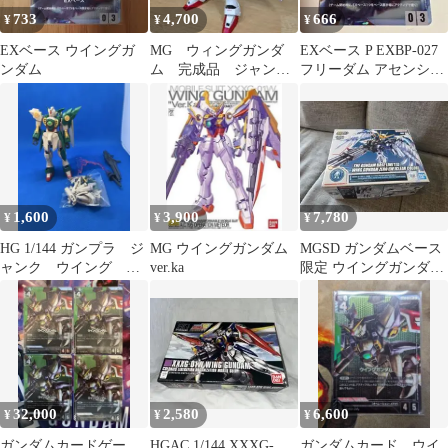
733
4,700
666
¥
¥
¥
EXベース ウイングガ
MG ウィングガンダ
EXベース P EXBP-027
ンダム
ム 完成品 ジャンク
フリーダム アセンショ
扱い
ン ウイングガンダムゼ
ロ
1,600
3,900
7,780
¥
¥
¥
HG 1/144 ガンプラ ジ
MG ウイングガンダム
MGSD ガンダムベース
ャンク ウイング ガ
ver.ka
限定 ウイングガンダム
ンダム フェニーチ
ゼロ EW クリアカラー
ェ a632
32,000
2,580
6,600
¥
¥
¥
ガンダムカードゲー
HGAC 1/144 XXXG-
ガンダムカード ウイ