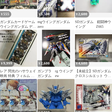
555
5,500
2,600
¥
¥
¥
ガンダムカードゲーム
mgウイングガンダム
SDガンダム 鎧闘神ウ
ウイングガンダム デッ
zero
イング Z665
キ パーツ
9,999
2,600
4,680
¥
¥
¥
レア 閃光のハサウェイ
ガンプラ rg ウイング
【未組立】SDガンダム
映画 特典 フィルム ガ
ガンダム ew
クロスシルエット ウイ
ンダムW ウイングガン
ングガンダムゼロ EW
ダム
内袋未開封