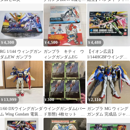
ト完成品 ガンプラ 現
グガンダムゼロ炎カス
状品
タムキット
4,300
4,500
4,480
¥
¥
¥
RG 1/144 ウィングガン
ガンプラ キティ ウ
【イオン広店】
ダムEW ガンプラ
ィングガンダムEG
1/144HGBFウイングガ
ンダムフェニーチェ｢ガ
ンダムビルドファイタ
ーズ｣ 【714】
13,999
300
2,110
¥
¥
¥
1/60 DXウイングガンダ
ウイングガンダム(バー
ガンプラ MG ウィング
ム Wing Gundam 電装機
ド形態) 4枚セット ガ
ガンダム 完成品 ジャン
動変形 当時物
ンダムカードゲーム
ク