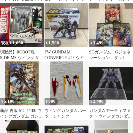
ンプラ
ンダムゼロ
ム フェニーチェ パー
ツ
1,600
1,500
3,499
現在 ¥
¥
¥
現狀品】ROBOT魂
FW GUNDAM
SDガンダム Gジェネ
SIDE MS ウイングガン
CONVERGE #25 ウイン
レーション ザクⅡ
ダム ガンダムW
グガンダム
ウイングガンダム ニ
ューガンダムセット
5,100
980
2,400
¥
¥
¥
新品 再販 MG 1/100 ウ
ウィングガンダムパー
ガンダムアーティファ
イングガンダム ガンプ
ツ ジャンク
クト ウイングガンダム
ラ ガンダムW送料込み
クリアブラック 完成品
無塗装