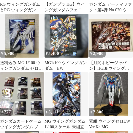
RG ウィングガンダム
【ガンプラ HG】ウイ
ガンダム アーティファ
とRG ウィングガンダ
ングガンダムフェニー
クト第4弾 No.020 ウイ
ムゼロのセット
チェ 【ジャンク】
ングガンダム
5,900
5,400
2,900
¥
¥
¥
送料込み MG 1/100 ウ
MG1/100 ウイングガン
【月間ホビージャパ
ィングガンダム ゼロ
ダム EW
ン】HGBFウイングガ
エンドレスワルツ版
ンダムゼロ炎カスタム
キット
777
5,111
7,800
¥
¥
¥
ガンダムカードゲーム
MG ウイングガンダム
素組 ウイングゼロEW
ウイングガンダム ノー
1\100スケール 未組立
Ver.Ka MG
マル 白 9種 各4枚 と3