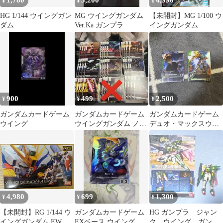
1,780
5,200
4,990
¥
¥
¥
HG 1/144 ウイングガン
MG ウイングガンダム
【未開封】MG 1/100 ウ
ダム
Ver.Ka ガンプラ
イングガンダム
900
499
2,500
¥
¥
¥
ガンダムカードゲーム
ガンダムカードゲーム
ガンダムカードゲーム
ウイング
ウイングガンダム ノー
デュオ・マックスウェ
マル 白 8種 各4枚 a
ル ウイングガンダムゼ
ロ
4,980
699
1,300
¥
¥
¥
【未開封】RG 1/144 ウ
ガンダムカードゲーム
HG ガンプラ ジャン
イングガンダム EW ガ
EXベース ウイングガ
ク ウイング ガンダ