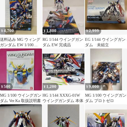
4,700
1,800
2,999
¥
¥
¥
送料込み MG ウィング
RG 1/144 ウイングガン
EG 1/144 ウイングガン
ガンダム EW 1/100
ダム EW 完成品
ダム 未組立
XXXG-01W
500
1,200
9,000
¥
¥
¥
MG 1/100 ウイングガン
HG 1/144 XXXG-01W
MG 1/100 ウイングガン
ダム Ver.Ka 取扱説明書
ウイングガンダム 本体
ダム プロトゼロ