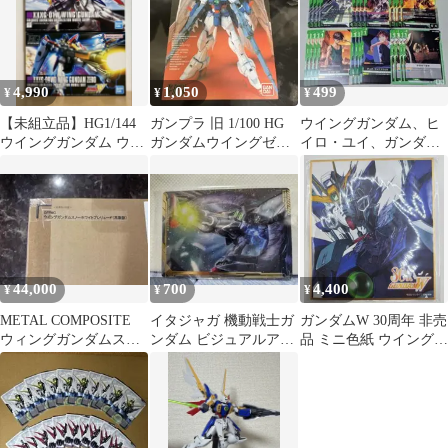
4,990
1,050
499
¥
¥
¥
【未組立品】HG1/144
ガンプラ 旧 1/100 HG
ウイングガンダム、ヒ
ウイングガンダム ウイ
ガンダムウイングゼロ
イロ・ユイ、ガンダム
ングガンダムゼロ 2体
カスタム 説明書付きジ
デスサイズ、デュオ・
セット
ャンク
マックスウェル他
44,000
700
4,400
¥
¥
¥
METAL COMPOSITE
イタジャガ 機動戦士ガ
ガンダムW 30周年 非売
ウィングガンダムスノ
ンダム ビジュアルアー
品 ミニ色紙 ウイングガ
ーホワイトプレリュー
トコレクションII ウ
ンダム
ド再販版
イングゼロEW