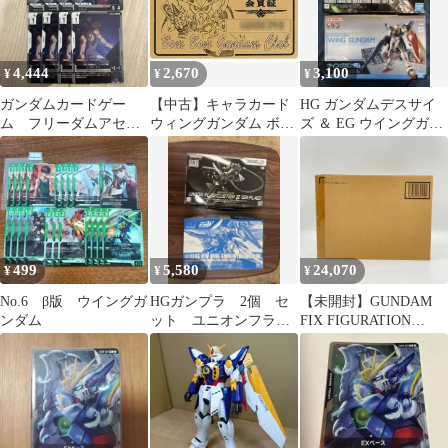
4,444
2,670
3,100
¥
¥
¥
ガンダムカードゲー
【中古】キャラカード
HG ガンダムデスサイ
ム フリーダムアセン
ウィングガンダム ボン
ズ ＆ EG ウイングガン
ション ウイングガン
ボンガンダムCLUB 会
ダム 2点セット
ダム＆ヒイロ 4枚ずつ
員証 「SDガンダム」
499
5,580
24,070
¥
¥
¥
No.6 β版 ウイングガ
HGガンプラ 2個 セ
【未開封】GUNDAM
ンダム
ット ユニオンフラッ
FIX FIGURATION
グ、ウイングガンダム
METAL COMPOSITE
新機動戦記ガンダムW
Endless Waltz ウイング
ガンダム(EW版)Early
Color ver.