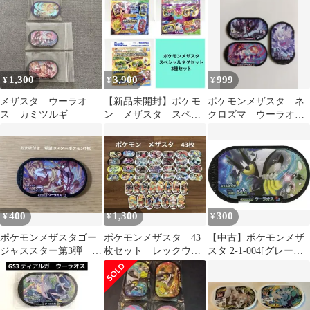
1,300
3,900
999
¥
¥
¥
メザスタ ウーラオ
【新品未開封】ポケモ
ポケモンメザスタ ネ
ス カミツルギ
ン メザスタ スペシ
クロズマ ウーラオ
ャル タグセット ウ
ス コノヨザル 3枚セ
ーラオス
ット
400
1,300
300
¥
¥
¥
ポケモンメザスタゴー
ポケモンメザスタ 43
【中古】ポケモンメザ
ジャススター第3弾 ス
枚セット レックウ
スタ 2-1-004[グレード
ーパースターウーラオ
ザ ウーラオス イン
6]：ウーラオス
ス
テレオン他