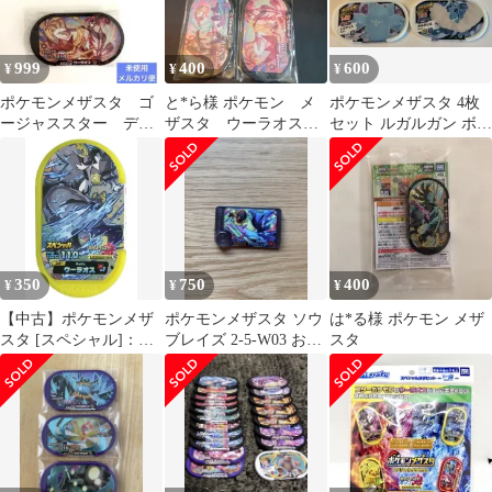
999
400
600
¥
¥
¥
ポケモンメザスタ ゴ
と*ら様 ポケモン メ
ポケモンメザスタ 4枚
ージャススター ディ
ザスタ ウーラオスい
セット ルガルガン ボル
アルガ ウーラオス
ちげき れんげき ゴ
トロス 他
ージャススター3弾
350
750
400
¥
¥
¥
【中古】ポケモンメザ
ポケモンメザスタ ソウ
は*る様 ポケモン メザ
スタ [スペシャル]：ウ
ブレイズ 2-5-W03 おま
スタ
ーラオス
け