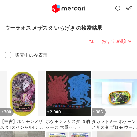
ウーラオス メザスタ いちげき の検索結果
並び替え
販売中のみ表示
300
2,000
385
¥
¥
¥
【中古】ポケモンメザ
ポケモンメザスタ 収納
タカラトミー ポケモン
スタ [スペシャル]：ウ
ケース 大量セット
メザスタ プロモ ウーラ
ーラオス
オス(スペシャル） P