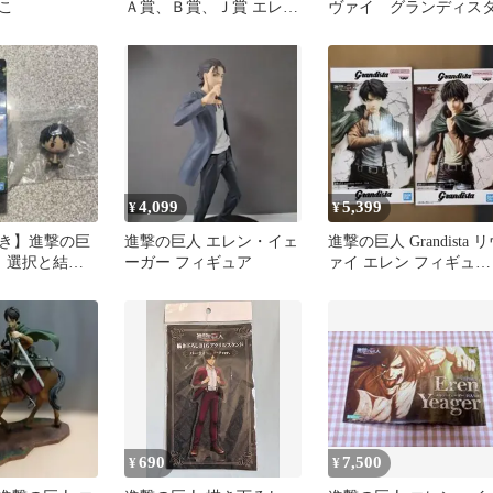
こ
Ａ賞、Ｂ賞、Ｊ賞 エレ
ヴァイ グランディス
ン ３点セット
4,099
5,399
¥
¥
き】進撃の巨
進撃の巨人 エレン・イェ
進撃の巨人 Grandista 
じ 選択と結果
ーガー フィギュア
ァイ エレン フィギュア 
このっこ エレン
種
690
7,500
¥
¥