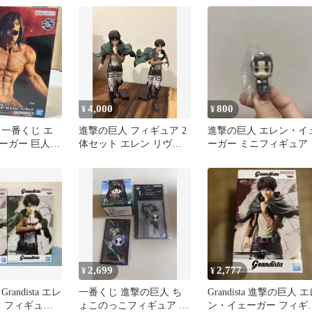
）
4,000
800
¥
¥
 一番くじ エ
進撃の巨人 フィギュア 2
進撃の巨人 エレン・イ
ーガー 巨人
体セット エレン リヴァ
ーガー ミニフィギュア
ギュア
イ
2,699
2,777
¥
¥
andista エレ
一番くじ 進撃の巨人 ち
Grandista 進撃の巨人 
 フィギュア 2
ょこのっこフィギュア エ
ン・イェーガー フィギ