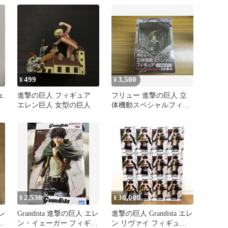
499
3,500
¥
¥
ェ
進撃の巨人 フィギュア
フリュー 進撃の巨人 立
エレン巨人 女型の巨人
体機動スペシャルフィギ
ュア エレン 未開封品
2,530
30,000
¥
¥
エレ
Grandista 進撃の巨人 エレ
進撃の巨人 Grandista エレ
ュ
ン・イェーガー フィギュ
ン リヴァイ フィギュア