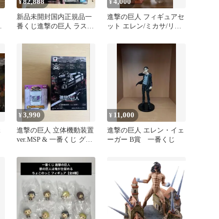
82,888
4,000
¥
¥
じ
新品未開封国内正規品一
進撃の巨人 フィギュアセ
ン
番くじ進撃の巨人 ラスト
ット エレン/ミカサ/リヴ
ワン賞エレン巨大樹の森
ァイ/サンタ
決戦
3,990
11,000
¥
¥
&
進撃の巨人 立体機動装置
進撃の巨人 エレン・イェ
個
ver.MSP & 一番くじ グラ
ーガー B賞 一番くじ
ス