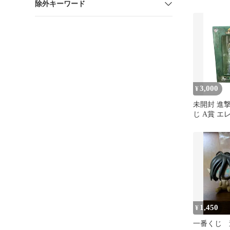
除外キーワード
体セット
3,000
¥
未開封 進
じ A賞 
ーフィギュ
撃 ②
1,450
¥
一番くじ