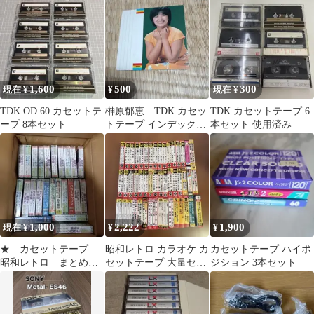
1,600
500
300
現在 ¥
¥
現在 ¥
TDK OD 60 カセットテ
榊原郁恵 TDK カセッ
TDK カセットテープ 6
ープ 8本セット
トテープ インデックス
本セット 使用済み
カード 昭和レトロ
1,000
2,222
1,900
現在 ¥
¥
¥
★ カセットテープ
昭和レトロ カラオケ カ
カセットテープ ハイポ
昭和レトロ まとめ
セットテープ 大量セッ
ジション 3本セット
て *ダブりあり 未使
ト４８個
用品