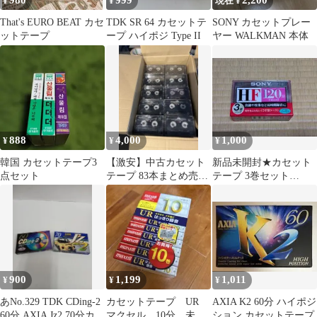
980
999
2,200
¥
¥
現在 ¥
That's EURO BEAT カセ
TDK SR 64 カセットテ
SONY カセットプレー
ットテープ
ープ ハイポジ Type II
ヤー WALKMAN 本体
888
4,000
1,000
¥
¥
¥
韓国 カセットテープ3
【激安】中古カセット
新品未開封★カセット
点セット
テープ 83本まとめ売り
テープ 3巻セット
【一本当たり約48円】
SONY 3C-120HFA
900
1,199
1,011
¥
¥
¥
あNo.329 TDK CDing-2
カセットテープ UR
AXIA K2 60分 ハイポジ
60分 AXIA Jz2 70分カセ
マクセル 10分 未使
ション カセットテープ