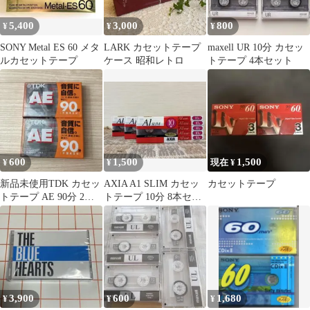
5,400
3,000
800
¥
¥
¥
SONY Metal ES 60 メタ
LARK カセットテープ
maxell UR 10分 カセッ
ルカセットテープ
ケース 昭和レトロ
トテープ 4本セット
600
1,500
1,500
¥
¥
現在 ¥
新品未使用TDK カセッ
AXIA A1 SLIM カセッ
カセットテープ
トテープ AE 90分 2本
トテープ 10分 8本セッ
セット
ト
3,900
600
1,680
¥
¥
¥