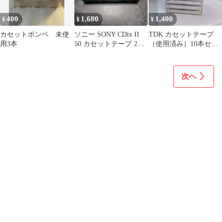
400
1,680
1,400
¥
¥
¥
カセットボンベ 未使
ソニー SONY CDix II
TDK カセットテープ
用3本
50 カセットテープ 2パ
（使用済み）10本セッ
ック ハイポジ
ト
次へ