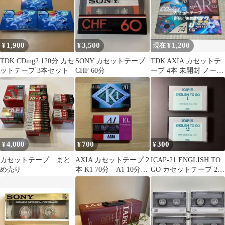
1,900
3,500
1,200
¥
¥
現在 ¥
TDK CDing2 120分 カセ
SONY カセットテープ
TDK AXIA カセットテ
ットテープ 3本セット
CHF 60分
ープ 4本 未開封 ノーマ
ル ハイポジ
4,000
700
300
¥
¥
¥
カセットテープ まと
AXIA カセットテープ 2
ICAP-21 ENGLISH TO
め売り
本 K1 70分 A1 10分
GO カセットテープ 2本
ノーマルポジション
セット