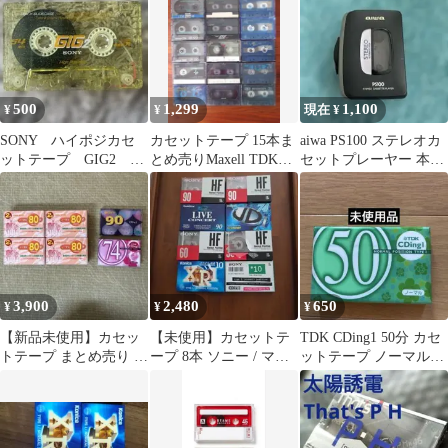
500
1,299
1,100
¥
¥
現在 ¥
SONY ハイポジカセ
カセットテープ 15本ま
aiwa PS100 ステレオカ
ットテープ GIG2 54
とめ売りMaxell TDK
セットプレーヤー 本
分 Type II
AXIA消去済み
体 動作未確認
3,900
2,480
650
¥
¥
¥
【新品未使用】カセッ
​【未使用】カセットテ
TDK CDing1 50分 カセ
トテープ まとめ売り 10
ープ 8本 ソニー / マク
ットテープ ノーマルポ
本セット
セル / コニカ外装破れ
ジション
あり