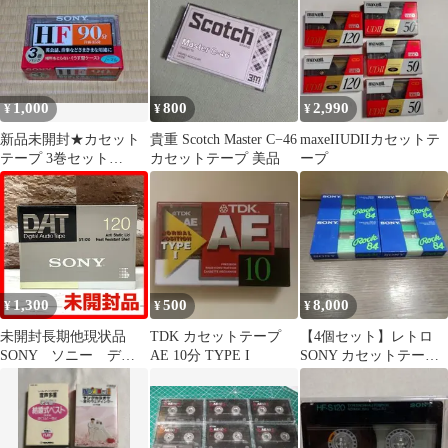
1,000
800
2,990
¥
¥
¥
新品未開封★カセット
貴重 Scotch Master C−46
maxeIIUDIIカセットテ
テープ 3巻セット
カセットテープ 美品
ープ
SONY 3C-90HFA
1,300
500
8,000
¥
¥
¥
未開封長期他現状品
TDK カセットテープ
【4個セット】レトロ
SONY ソニー デジ
AE 10分 TYPE I
SONY カセットテープ
タルオーディオカセッ
Rock84 未開封
トテープ 120 NMT8-
081-08