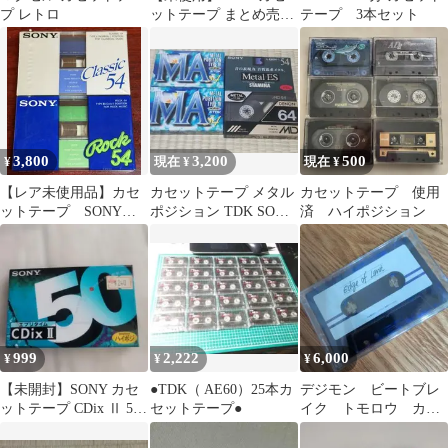
プ レトロ
ットテープ まとめ売り
テープ 3本セット
多数セット
3,800
3,200
500
¥
現在 ¥
現在 ¥
【レア未使用品】カセ
カセットテープ メタル
カセットテープ 使用
ットテープ SONY
ポジション TDK SONY
済 ハイポジション
Classic、Rock 2本セッ
DENON ４本セット
ト
999
2,222
6,000
¥
¥
¥
【未開封】SONY カセ
●TDK（ AE60）25本カ
デジモン ビートブレ
ットテープ CDix Ⅱ 50
セットテープ●
イク トモロウ カセ
分 ハイポジション
ットテープ