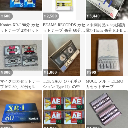
600
2,500
3,440
¥
¥
¥
Konica XR-I 90分 カセ
BEAMS RECORDS カセ
＜未開封品＞✨太陽誘
ットテープ 2本セット
ットテープ 46分 60分 2
電✨️That's 46分 PH-II ハ
本セット
イポジション1本
800
1,000
999
¥
¥
¥
マイクロカセットテー
TDK SA60（ハイポジ
MUCC メルト DEMO
プ MC-30、30分が4
ション Type II）の中古
カセットテープ
本、中古
カセットです。