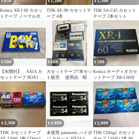
650
1,500
1,500
¥
¥
¥
Konica XR-I 60 カセッ
TDK AE-90 カセットテ
TDK SA-C45 カセット
トテープ ノーマルポジ
ープ 4本
テープ 2本セット
ション
500
400
500
¥
¥
¥
【未開封】 AXIA カ
カセットテープ7本セッ
Konica オーディオカセ
セットテープ BOX1 60
ト販売 使用品 昭和
ットテープ XR-I 60分
分 ノーマル
レトロノーマル（Type
I）その他
3,300
4,800
2,000
¥
¥
¥
TDK カセットテープ
未使用 panasonic ハイポ
TDK CDing2 カセット
AE 120分 3巻 CDing2
ジ カセット HX54 4本
テープ 120分×3本 90分