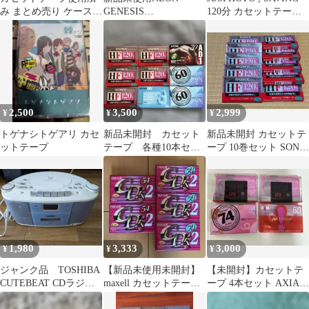
み まとめ売り ケースあ
GENESIS
120分 カセットテープ 3
り36個 ケースなし6
EVANGELION One Last
本セット
個 計42個
Kissカセットテープ 6種
セット
2,500
3,500
2,999
¥
¥
¥
トゲナシトゲアリ カセ
新品未開封 カセット
新品未開封 カセットテ
ットテープ
テープ 各種10本セッ
ープ 10巻セット SONY
ト
C-120HFA
1,980
3,333
3,000
¥
¥
¥
ジャンク品 TOSHIBA
【新品未使用未開封】
【未開封】カセットテ
CUTEBEAT CDラジカ
maxell カセットテープ
ープ 4本セット AXIA
セ 本体
54分74分5本セット
TDK DENON