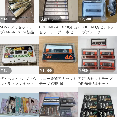
14,000
1,000
2,500
¥
現在 ¥
¥
SONY ／カセットテー
COLUMBIA LX 90分 カ
COOLEADカセットテ
プ⭐︎Metal-ES 46⭐︎新品未
セットテープ 11本セッ
ーププレーヤー
開封3個セット
ト
420
1,000
980
¥
¥
¥
ザ・ベスト・オブ・ウ
ソニー SONY カセット
FUJI カセットテープ
ルトラマン カセットテ
テープ CHF 46
DR 60分 5本セット 中
ープ
古