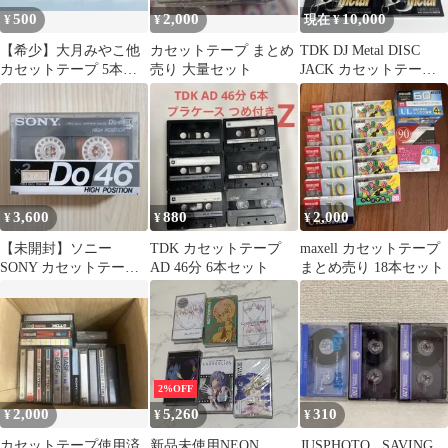
500
2,000
10,000
¥
¥
現在 ¥
【希少】大月みやこ他
カセットテープ まとめ
TDK DJ Metal DISC
カセットテープ 5本セ
売り 大量セット
JACK カセットテープ 6
ット
本セット
3,600
880
2,000
¥
¥
¥
【未開封】ソニー
TDK カセットテープ
maxell カセットテープ
SONY カセットテープ
AD 46分 6本セット
まとめ売り 18本セット
Do46 ハイポジション 2
本セット
2%OFF
2,000
5,260
310
¥
¥
¥
カセットテープ使用済
新品未使用NEON
JUSPHOTO , SAVING