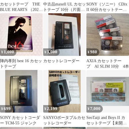
カセットテープ THE
中古品maxell UL カセッ
SONY（ソニー） CDix
BLUE HEARTS （2025
トテープ 10分（片面5
II 60分カセットテープ
年09月24日発売）
分）10本セット
（ハイポジション）2本
1,000
3,000
980
¥
¥
¥
陣内孝則 best 16 カセッ
カセットレコーダー
AXIA カセットテー
トテープ
プ AI SLIM 10分 4本
699
2,199
7,000
¥
¥
¥
SONY カセットコーダ
SANYOポータブルカセ
SeoTaiji and Boys II カ
ー TCM-55 ジャンク
ットレコーダー
セットテープ【未開
封】미사용