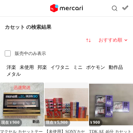
カセット の検索結果
並び替え
販売中のみ表示
洋楽
未使用
邦楽
イワタニ
ミニ
ポケモン
動作品
メタル
900
5,900
900
現在 ¥
現在 ¥
¥
マクセル カセットテー
【未使用】SONYカセ
TDK AE 46分 カセット