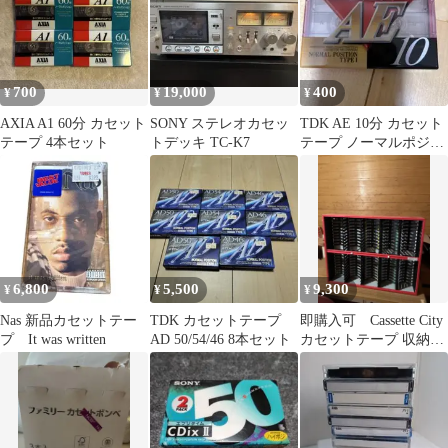
700
19,000
400
¥
¥
¥
AXIA A1 60分 カセット
SONY ステレオカセッ
TDK AE 10分 カセット
テープ 4本セット
トデッキ TC-K7
テープ ノーマルポジシ
ョン
6,800
5,500
9,300
¥
¥
¥
Nas 新品カセットテー
TDK カセットテープ
即購入可 Cassette City
プ It was written
AD 50/54/46 8本セット
カセットテープ 収納ラ
ック 赤