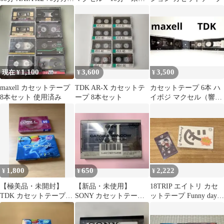
ット
用 10個
1,100
3,600
3,500
現在 ¥
¥
¥
maxell カセットテープ
TDK AR-X カセットテ
カセットテープ 6本 ハ
8本セット 使用済み
ープ 8本セット
イポジ マクセル（響・
カプセル）TDK（SA-
X・SF）
1,800
650
2,222
¥
¥
¥
【極美品・未開封】
【新品・未使用】
18TRIP エイトリ カセ
TDK カセットテープ
SONY カセットテープ
ットテープ Funny day -
CDing1&2 60分 2本セッ
XI 50分 ノーマルポジ
Day2
ト
ション