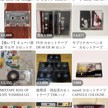
120分 3巻
セット 廃番
×1本
4,000
300
4,677
¥
現在 ¥
¥
【激レア】キューバ音
FUJI カセットテープ
サブリナカーペンタ
楽 サルサ カセットテー
DR 46 ER 46 セット
ー カセットテープ
プ 2本 Adalberto 他
man’s best friend
1,555
1,000
800
¥
¥
¥
MIXTAPE KISS OF
使用済・消去済カセッ
maxell カセットテープ
LIFE YOSHIDA GO
トテープ TDK ハイポ
CAPSULE COLOGNE
CHAPTER.
ジテープ 5本セット
40分