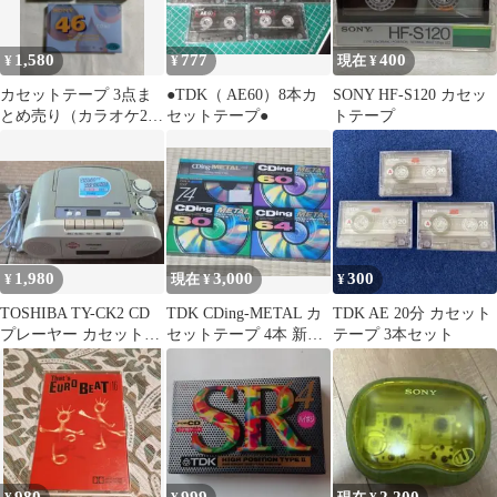
1,580
777
400
¥
¥
現在 ¥
カセットテープ 3点ま
●TDK（ AE60）8本カ
SONY HF-S120 カセッ
とめ売り（カラオケ2種
セットテープ●
トテープ
＋SONY CDix I 46分
1,980
3,000
300
¥
現在 ¥
¥
TOSHIBA TY-CK2 CD
TDK CDing-METAL カ
TDK AE 20分 カセット
プレーヤー カセットデ
セットテープ 4本 新品
テープ 3本セット
ッキ 現状動作品
未開封