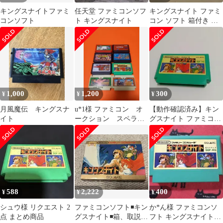
キングスナイトファミ
任天堂 ファミコンソフ
キングスナイト ファミ
コンソフト
ト キングスナイト
コン ソフト 箱付き 説
明書無し
1,000
1,200
300
¥
¥
¥
月風魔伝 キングスナ
u*1様 ファミコン オ
​【動作確認済み】キン
イト
ークション スペラン
グスナイト ファミコン
カー ヒーロー総決
ソフト カセットのみ
戦 キングスナイト
588
2,222
400
¥
¥
¥
シュウ様 リクエスト 2
ファミコンソフト◾️キン
か*ん様 ファミコンソ
点 まとめ商品
グスナイト◾️箱、取説付
フト キングスナイト