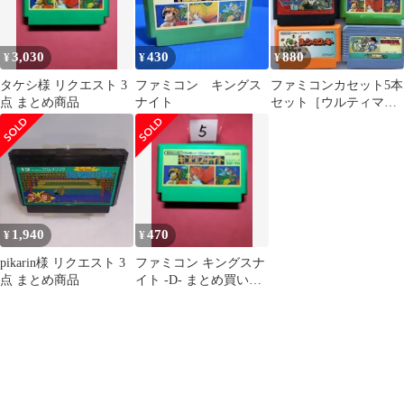
3,030
430
880
¥
¥
¥
タケシ様 リクエスト 3
ファミコン キングス
ファミコンカセット5本
点 まとめ商品
ナイト
セット［ウルティマ
他］
1,940
470
¥
¥
pikarin様 リクエスト 3
ファミコン キングスナ
点 まとめ商品
イト -D- まとめ買い大
歓迎