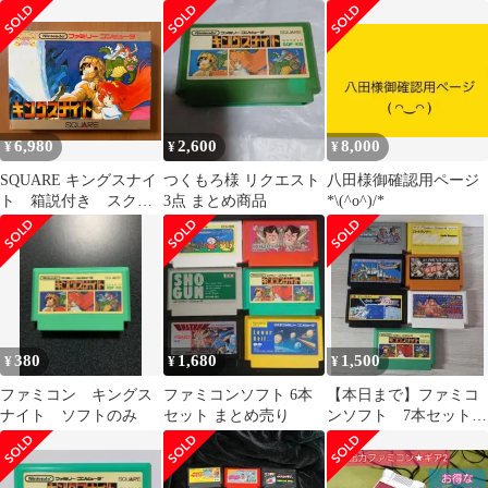
き
動作確認済
6,980
2,600
8,000
¥
¥
¥
SQUARE キングスナイ
つくもろ様 リクエスト
八田様御確認用ページ
ト 箱説付き スクウ
3点 まとめ商品
*\(^o^)/*
ェアファミコンソフト
380
1,680
1,500
¥
¥
¥
ファミコン キングス
ファミコンソフト 6本
【本日まで】ファミコ
ナイト ソフトのみ
セット まとめ売り
ンソフト 7本セット
まとめ売り