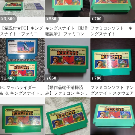
3,300
580
700
¥
¥
¥
【箱説付★FC】キング
キングスナイト 【動作
ファミコンソフト キ
スナイト・ファミコン/
確認済】 ファミコン
ングスナイト
スクウェア/レトロゲー
ム
1,400
650
780
¥
¥
¥
FC マッハライダー
【動作品端子清掃済
ファミコンソフト キン
&_& キングスナイト
み】ファミコン キング
グスナイト スクウェア
起動正常 状態良好
スナイトSQUARE FC
レトロゲーム