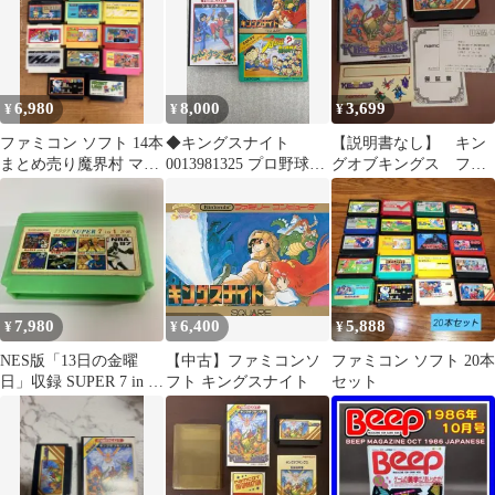
6,980
8,000
3,699
¥
¥
¥
ファミコン ソフト 14本
◆キングスナイト
【説明書なし】 キン
まとめ売り魔界村 マッ
0013981325 プロ野球？
グオブキングス ファ
ピー いっき FC レトロ
殺人事件！ 0013981250
ミコン ナムコ
ゲーム
ケルナグール
0013981727 ファミコ
ン ソフト ３点
7,980
6,400
5,888
¥
¥
¥
NES版「13日の金曜
【中古】ファミコンソ
ファミコン ソフト 20本
日」収録 SUPER 7 in 1
フト キングスナイト
セット
ファミカセ