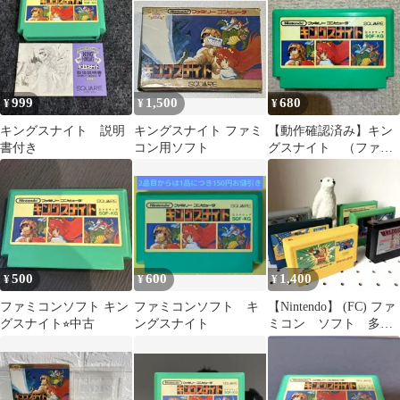
999
1,500
680
¥
¥
¥
キングスナイト 説明
キングスナイト ファミ
【動作確認済み】キン
書付き
コン用ソフト
グスナイト （ファミ
コン）
500
600
1,400
¥
¥
¥
ファミコンソフト キン
ファミコンソフト キ
【Nintendo】 (FC) ファ
グスナイト⭐︎中古
ングスナイト
ミコン ソフト 多彩
なソフト 6セット