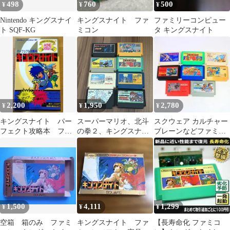
498
760
500
¥
¥
¥
Nintendo キングスナイ
キングスナイト ファ
ファミリーコンピュー
ト SQF-KG
ミコン
タ キングスナイト
2,200
1,950
2,780
¥
¥
¥
キングスナイト パー
スーパーマリオ、北斗
スクウェア カルチャー
フェクト攻略本 ファ
の拳２、キングスナイ
ブレーンなどファミコ
ミコン攻略本
トなど ８本セット
ンソフト8点
箱説なし
1,500
4,111
1,299
¥
¥
¥
空箱 箱のみ ファミ
キングスナイト ファ
【長寿命化 ファミコ