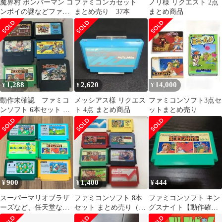
魔界村 ボンバーマン コ
ファミコンカセット
ノリ様 リクエスト 2点
ンボイの謎などファミ
まとめ売り 37本
まとめ商品
コンソフト8点
1,288
2,620
14,000
¥
¥
¥
動作未確認 ファミコ
メッシアス様 リクエス
ファミコンソフト3点セ
ンソフト 6本セット ま
ト 4点 まとめ商品
ットまとめ売り
とめ売り
900
1,400
444
¥
¥
¥
スーパーマリオブラザ
ファミコンソフト 8本
ファミコンソフト キン
ーズなど、任天堂など
セット まとめ売り（ド
グスナイト【動作確認
のファミコン６本セッ
ンキーコング／ドラゴ
済み】