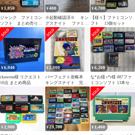
1,050
400
4,700
¥
¥
¥
ジャンク ファミコン
※起動確認済※ キン
【様々】ファミコンソ
ソフト まとめ売り
グスナイト ファミコ
フト 13個セット
【バラ売り不可】
ン
6,940
2,000
6,200
¥
¥
¥
ckawosu様 リクエスト
パーフェクト攻略本
な*お様 r*r様 087ファ
10点 まとめ商品
キングスナイト 完全
ミコンソフト 13本セッ
マップ付属 同梱割引
ト まとめ売り
有り 初版
2,980
23,700
1,460
¥
¥
¥