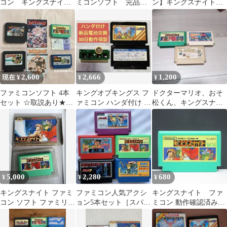
コン キングスナイ
ミコンソフト 完品
ン】キングスナイト
ト KING'S KNIGHT
箱説付き
（分解整備で一発起
1986年
動）FC
2,600
2,666
1,200
現在 ¥
¥
¥
ファミコンソフト 4本
キングオブキングス フ
ドクターマリオ、おそ
セット ☆取説あり★箱
ァミコン ハンダ付け 新
松くん、キングスナイ
なし・動作未確認
品電池交換
ト
5,000
2,280
680
¥
¥
¥
キングスナイト ファミ
ファミコン人気アクシ
キングスナイト ファ
コン ソフト ファミリー
ョン5本セット［スパル
ミコン 動作確認済み
コンピューター
タンX&新人類他］
FC