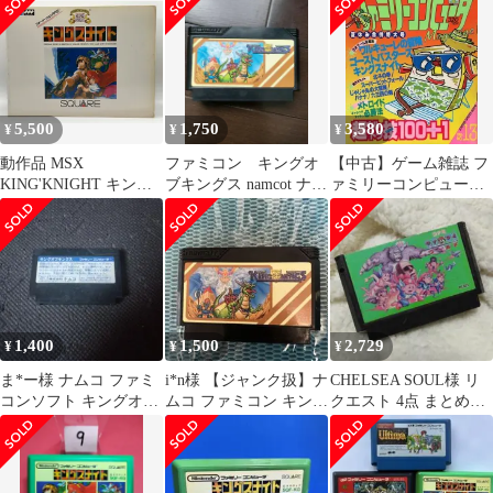
ト 箱説なし
ンボール ほか）
5,500
1,750
3,580
¥
¥
¥
動作品 MSX
ファミコン キングオ
【中古】ゲーム雑誌 フ
KING'KNIGHT キング
ブキングス namcot ナム
ァミリーコンピュータ
スナイト 箱説付き
コ 名作 動作確認済
Magazine 1986年8月15
日・9月5日合併号
NO.13
1,400
1,500
2,729
¥
¥
¥
ま*ー様 ナムコ ファミ
i*n様 【ジャンク扱】ナ
CHELSEA SOUL様 リ
コンソフト キングオブ
ムコ ファミコン キング
クエスト 4点 まとめ商
キングス
オブキングス
品