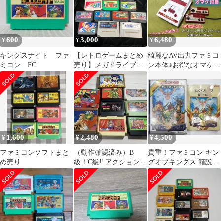
600
3,000
6,480
¥
¥
¥
キングスナイト ファ
【レトロゲームまとめ
綺麗なAV出力ファミコ
ミコン FC
売り】メガドライブソ
ン本体♪お得なオマケ
フト スーパーファミ
付！フルメンテナンス
コンソフト ドラク
♪24時間以内発送
エ スペースハリアー
など13点
1,600
2,480
4,500
¥
¥
¥
ファミコンソフトまと
（動作確認済み）B
貴重！ファミコン キン
め売り
級！C級‼︎ アクションゲ
グオブキングス 箱説明
ーム９本セット
書付き namco