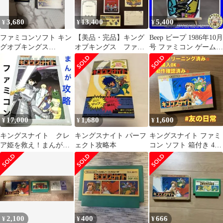
3,680
13,400
5,400
¥
¥
¥
ファミコンソフト キン
【美品・完品】キング
Beep ビープ 1986年10月
グオブキングス
オブキングス ファミ
号 ファミコン ゲーム雑
NAMCOT
コンソフト 激レア
誌 レトロ
ナムコ
17,000
1,680
1,600
¥
¥
¥
キングスナイト クレ
キングスナイト パーフ
キングスナイト ファミ
ア姫を救え！まんが攻
ェクト攻略本
コン ソフト 箱付き 4-
略本 昭和61年 希少
29
ファミコン
2,100
400
666
¥
¥
¥