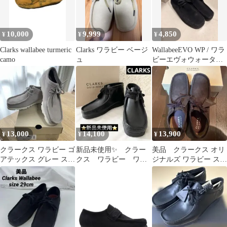
10,000
9,999
4,850
¥
¥
¥
Clarks wallabee turmeric
Clarks ワラビー ベージ
WallabeeEVO WP / ワラ
camo
ュ
ビーエヴォウォーター
プルーフ
13,000
14,100
13,900
¥
¥
¥
クラークス ワラビー ゴ
新品未使用✨ クラー
美品 クラークス オリ
アテックス グレー スエ
クス ワラビー ワラ
ジナルズ ワラビー スエ
ード Clarks ビブラム
ビーブーツ ブラッ
ードモカシン
ク レザー