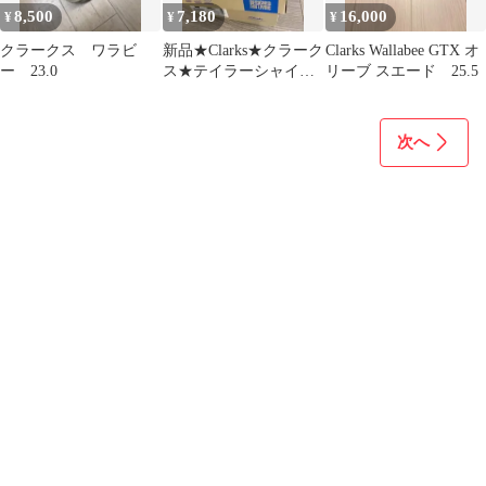
8,500
7,180
16,000
¥
¥
¥
クラークス ワラビ
新品★Clarks★クラーク
Clarks Wallabee GTX オ
ー 23.0
ス★テイラーシャイン
リーブ スエード 25.5
本革ブーツ サイドゴア
25cm
次へ