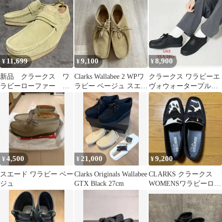
11,699
9,100
8,900
¥
¥
¥
新品 クラークス ワ
Clarks Wallabee 2 WPワ
クラークス ワラビーエ
ラビーローファー ス
ラビー ベージュ スエー
ヴォウォータープルー
エード メイプル ベ
ド 26.0
フ/ WallabeeEVO WP
ージュ 2563
4,500
21,000
9,200
¥
¥
¥
スエード ワラビー ベー
Clarks Originals Wallabee
CLARKS クラークス
ジュ
GTX Black 27cm
WOMENSワラビーロー
ファー ハラコ✖️スエー
ド