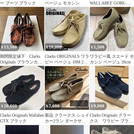
ー ブーツ ブラック
ベージュ モカシン
WALLABEE GORE-
TEX
13,500
10,000
1,500
¥
¥
¥
期間限定値下 Clarks
Clarks ORIGINALS ワラ
ワラビー風 スエード モ
Originals ブラウンカウ
ビー ベージュ 10M 28-
カシン ベージュ 26cm
／ハラコレザー
28.5cm
20,000
7,600
9,000
¥
¥
¥
Clarks Originals Wallabee
新品 クラークス シェイ
Clarks Originals クラー
GTX ブラック
カー2ラン ダークサン
クス ワラビー ブラッ
ドスエード ワラビー
ク スエード 26
26.5cm