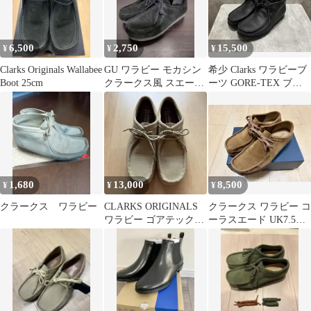
6,500
2,750
15,500
¥
¥
¥
Clarks Originals Wallabee
GU ワラビー モカシン
希少 Clarks ワラビーブ
Boot 25cm
クラークス風 スエード
ーツ GORE-TEX ブラ
ブラック 26cm
ック
1,680
13,000
8,500
¥
¥
¥
クラークス ワラビー
CLARKS ORIGINALS
クラークス ワラビー コ
ワラビー ゴアテックス
ーラスエード UK7.5
ベージュ
USED品