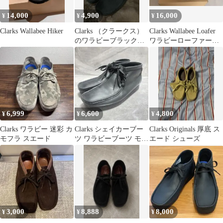
14,000
4,900
16,000
¥
¥
¥
Clarks Wallabee Hiker
Clarks （クラークス）
Clarks Wallabee Loafer
のワラビーブラックス
ワラビーローファー
エード 26cm used品
size6
6,999
6,600
4,800
¥
¥
¥
Clarks ワラビー 迷彩 カ
Clarks シェイカーブー
Clarks Originals 厚底 ス
モフラ スエード
ツ ワラビーブーツ モカ
エード シューズ
シン レザー26cm
3,000
8,888
8,000
¥
¥
¥