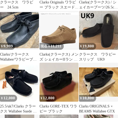
クラークス ワラビ
Clarks Originals ワラビ
Clarks(クラークス) / シ
ー 24.5cm
ー ブラック スエード
ェイカーブーツ/26.5cm
26.5cm
/ 黒
9,999
11,211
19,800
¥
現在 ¥
¥
Clarks/クラークス
Clarks(クラークス) メン
クラークス ワラビー
Wallabee/ワラビーブー
ズ シェイカーIIラン モ
スリップ UK9
ツ UK9.5
カシン
12,000
12,800
10,800
¥
¥
¥
25.5/uk7/Clarks クラー
Clarks GORE-TEX ワラ
Clarks ORIGINALS ×
クス Wallabee Suede ブ
ビー ブラック
BEAMS Wallabee GTX
ーツ