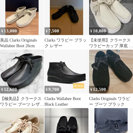
13,000
7,500
10,800
¥
¥
¥
美品 Clarks Originals
Clarks ワラビー ブラッ
【未使用】クラークス
Wallabee Boot 26cm
ク レザー
ワラビーカップ 厚底 ホ
ワイトヌバック UK7 白
12,600
9,700
12,500
¥
¥
¥
【極美品】クラークス
Clarks Wallabee Boot
Clarks Originals ワラビ
ワラビー ブーツ レザー
Black Leather
ー ブーツ ブラック
ブラック 黒 28 UK10