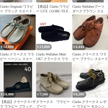
Clarks Originals ワラビ
【美品】Clarks ワラビ
Clarks Wallabeeブーツ
ー ブラック スエード
ー GTX（GORE-TEX）
ダークブラウン スエー
23cm
【26cm】
ド
14,000
13,880
4,444
¥
¥
¥
Clarks クラークス ワラ
Clarks Wallabee Mule
Clarks クラークス ワラ
ビー ベージュ スエー
UK7 クラークス ワラビ
ビー ブラウン スエード
ド 26cm
ーミュール
14,400
7,500
6,200
¥
¥
¥
【美品】クラークス×ザ
クラークス ワラビー
Clarks クラークス レザ
ラ ワラビー ブラック
ブーツ
ー ワラビー モカシン