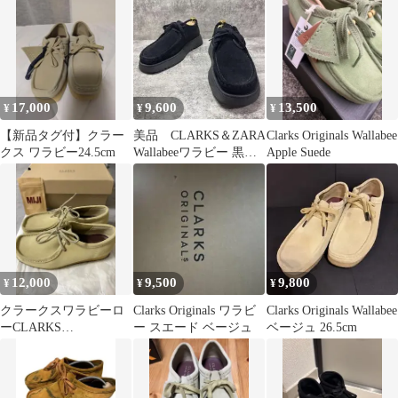
17,000
9,600
13,500
¥
¥
¥
【新品タグ付】クラー
美品 CLARKS＆ZARA
Clarks Originals Wallabee
クス ワラビー24.5cm
Wallabeeワラビー 黒
Apple Suede
27cm スエード
12,000
9,500
9,800
¥
¥
¥
クラークスワラビーロ
Clarks Originals ワラビ
Clarks Originals Wallabee
ーCLARKS
ー スエード ベージュ
ベージュ 26.5cm
WALLABEE-Loメープ
ル UK8.5新