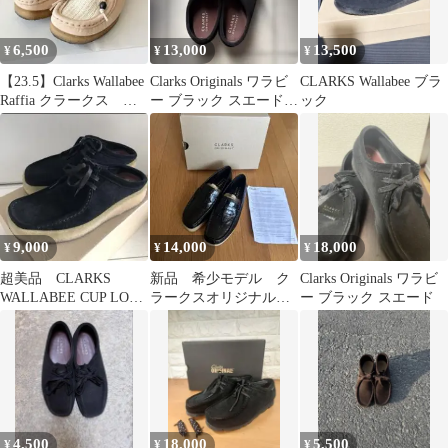
6,500
13,000
13,500
¥
¥
¥
【23.5】Clarks Wallabee
Clarks Originals ワラビ
CLARKS Wallabee ブラ
Raffia クラークス ワ
ー ブラック スエード
ック
ラビー
24センチ
9,000
14,000
18,000
¥
¥
¥
超美品 CLARKS
新品 希少モデル ク
Clarks Originals ワラビ
WALLABEE CUP LOW/
ラークスオリジナル
ー ブラック スエード
ワラビー スリッポン
ワラビーローファー
UK3
4,500
18,000
5,500
¥
¥
¥