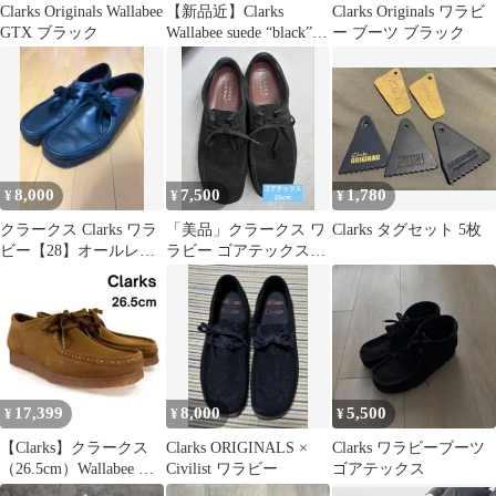
Clarks Originals Wallabee
【新品近】Clarks
Clarks Originals ワラビ
GTX ブラック
Wallabee suede “black”
ー ブーツ ブラック
25.5
8,000
7,500
1,780
¥
¥
¥
クラークス Clarks ワラ
「美品」クラークス ワ
Clarks タグセット 5枚
ビー【28】オールレザ
ラビー ゴアテックス
ー ブラック
25cm
17,399
8,000
5,500
¥
¥
¥
【Clarks】クラークス
Clarks ORIGINALS ×
Clarks ワラビーブーツ
（26.5cm）Wallabee ワ
Civilist ワラビー
ゴアテックス
ラビー 新品未使用