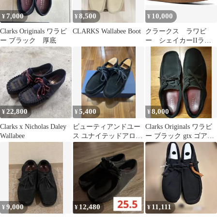
7,000
8,500
10,000
¥
¥
¥
Clarks Originals ワラビ
CLARKS Wallabee Boot
クラークス ラワビ
ー ブラック 厚底
ー シェイカーIIラ
ン GORE-TEX ロン
ハーマン 新品
22,800
5,400
8,000
¥
¥
¥
Clarks x Nicholas Daley
ビューティアンドユー
Clarks Originals ワラビ
Wallabee
ス ユナイテッドアロー
ー ブラック gtx ゴアテ
ズ ワラビー ブラック
ックス
スエード
9,000
12,480
11,111
¥
¥
¥