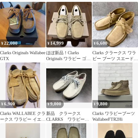
40
デッキシューズ ブラッ
ク
22,000
14,999
6,600
¥
¥
¥
Clarks Originals Wallabee
ほぼ新品！Clarks
Clarks クラークス ワラ
GTX
Originals ワラビー ゴア
ビー ブーツ スエード
テックス ベージュ
メンズ 25.5cm
6,900
9,000
9,800
¥
¥
¥
Clarks WALLABEE クラ
新品 クラークス
Clarks ワラビーブーツ
ークス ワラビー イエロ
CLARKS ワラビー
WallabeeFTR2Hi
ー
wallabee ブーツ