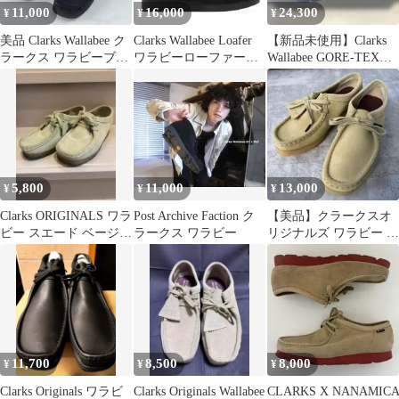
11,000
16,000
24,300
¥
¥
¥
美品 Clarks Wallabee ク
Clarks Wallabee Loafer
【新品未使用】Clarks
ラークス ワラビーブー
ワラビーローファー
Wallabee GORE-TEX
ツ
UK7.5
Black
5,800
11,000
13,000
¥
¥
¥
Clarks ORIGINALS ワラ
Post Archive Faction ク
【美品】クラークスオ
ビー スエード ベージュ
ラークス ワラビー
リジナルズ ワラビー メ
23.5cm
ープルスエード 24cm
11,700
8,500
8,000
¥
¥
¥
Clarks Originals ワラビ
Clarks Originals Wallabee
CLARKS X NANAMIC