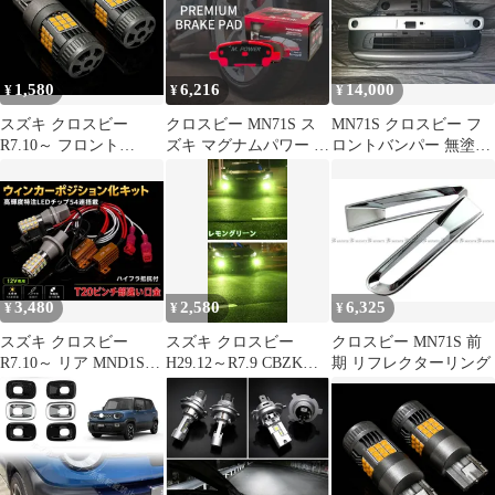
ーブラウン 77512-76R0
XBEE カーフィルム カ
ーシェード サイド フロ
ント セット 日除け 専
用 Lot No.01
1,580
6,216
14,000
¥
¥
¥
スズキ クロスビー
クロスビー MN71S ス
MN71S クロスビー フ
R7.10～ フロント
ズキ マグナムパワー フ
ロントバンパー 無塗装
MND1S 爆光 T20 シン
ロント ブレーキパッド
黒(216619)
グル/T20ピンチ部違い
MP-388 国産車用 グリ
兼用 アンバー LED ウ
ス付き 車検対応 赤黒
インカー 冷却ファン搭
スポーツデザイン 低ダ
載 ハイフラ防止抵抗内
スト シム付き
蔵 2個セット 車検対応
3,480
2,580
6,325
¥
¥
¥
スズキ クロスビー
スズキ クロスビー
クロスビー MN71S 前
R7.10～ リア MND1S
H29.12～R7.9 CBZK、
期 リフレクターリング
高輝度 ウインカー ポジ
CBZL 爆光 H8/H11/H16
ション化キット T20 ピ
LED フォグランプ バル
ンチ部違い LED バルブ
ブ 特注ハイパワー
54連搭載 白&黄 ハイフ
3030LEDチップ搭載 2
ラ防止抵抗器付 新品 送
個SET ポン付け 新品
料無料
送料込み