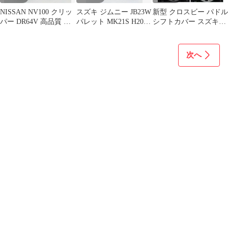
NISSAN NV100 クリッ
スズキ ジムニー JB23W
新型 クロスビー パドル
パー DR64V 高品質 爆
パレット MK21S H20.1
シフトカバー スズキ
光 H4 ヘッドライト
～H25.2 爆光 H4 ヘッド
XBEE ハイブリッド
T16 バック T10 ポジシ
ライト T16 バックラン
MND1S パーツ パド
ョン ナンバー灯 8点
プ T10 ポジション ナン
ルシフトカバーガーニ
次へ
SET ポン付け 車検対応
バー灯 純白 8点SET ポ
ッシュ パネル
タイプF
ン付け 車検対応 タイプ
A