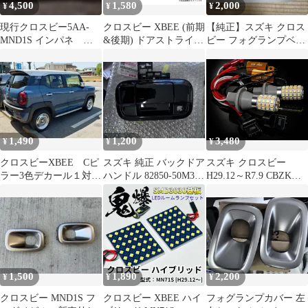
4,500
1,580
2,000
¥
¥
¥
現行クロスビー5AA-
クロスビー XBEE (前期
【純正】スズキ クロス
MND1S インパネ 内
&後期) ドアストライカ
ビー フォグランプベゼ
装パーツ 73863-70U0
ー＆ヒンジカバー(カー
ル 左右セット
黒
ボン柄 or ノーマル) ド
アカバー 錆 汚れ防止&
ドレスアップ 内装パー
ツ アクセサリー スズキ
用 MN71S MND1S
1,490
1,200
3,480
¥
¥
¥
クロスビーXBEE Cピ
スズキ 純正 バックドア
スズキ クロスビー
ラー3色デカール１対
ハンドル 82850-50M30-
H29.12～R7.9 CBZK、
モノトーン・グラデー
ZMV
CBZL 高輝度 ウインカ
ションver.
ー ポジション化キット
T20 ピンチ部違い LED
バルブ 54連搭載 白&黄
ハイフラ防止抵抗器付
新品 送料無料
1,500
1,890
2,200
¥
¥
¥
クロスビー MND1S フ
クロスビー XBEE ハイ
フォグランプカバー 左