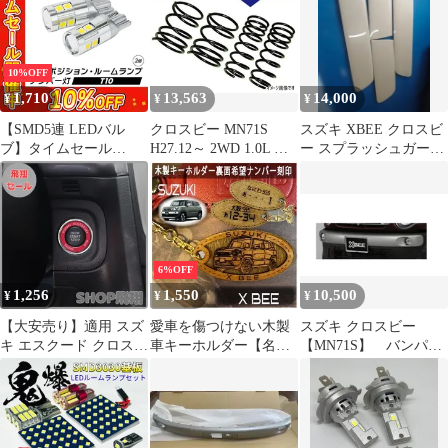
10%OFF
1,710
13,563
14,000
¥
¥
¥
【SMD5連 LEDバル
クロスビー MN71S
スズキ XBEE クロスビ
ブ】タイムセール
H27.12～ 2WD 1.0L ダ
ー スプラッシュガード
10%OFF！即日発送！
ウンサス 1台分 保証付
（グレー）未使用
【HID屋公式ショッ
レーシングギア RG
プ】 LED ポジション 2
SS042A 送料無料
個セット T10 ナンバー
灯 ルームランプ ドア下
ランプなどに ホワイト
6%OFF
電球色 選べる3カラー
1,256
1,550
10,500
¥
¥
¥
車 送料無料/2年保証
【大安売り】適用 スズ
愛車を傷つけない木製
スズキ クロスビー
キ エスクード クロスビ
車キーホルダー【名入
【MN71S】 バンパー
ー スイフト sx4 ジムニ
れナンバー刻印無料】
ガーニッシュ(フロント
ー アルトワークス ハス
XBEE クロスビー スズ
用)
ラー ワゴンr アルミ合
キ Suzuki
金 エンジンスタートリ
ング (レッド)