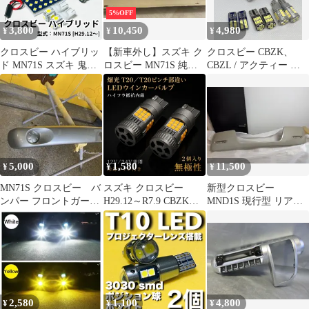
5%OFF
3,800
10,450
4,980
¥
¥
¥
クロスビー ハイブリッ
【新車外し】スズキ ク
クロスビー CBZK、
ド MN71S スズキ 鬼爆
ロスビー MN71S 純正
CBZL / アクティー ト
基板 3030SMD LED ル
バンパーガーニッシュ
ラック HA3･4･5･6･7･
ームランプ バックラン
前後セット
8･9 爆光 H4 ヘッドライ
プ ナンバー灯 ポジショ
ト T16 バック T10 ポジ
ン球 室内灯 車検対応
ション ナンバー灯 8点
パーツ
SET ポン付け 車検対応
タイプD
5,000
1,580
11,500
¥
¥
¥
MN71S クロスビー バ
スズキ クロスビー
新型クロスビー
ンパー フロントガーニ
H29.12～R7.9 CBZK、
MND1S 現行型 リアバ
ッシュ
CBZL 爆光 T20 シング
ンパーガーニッシュ
ル/T20ピンチ部違い兼
用 アンバー LED ウイ
ンカー 冷却ファン搭載
ハイフラ防止抵抗内蔵
2個セット 車検対応
2,580
1,100
4,800
¥
¥
¥