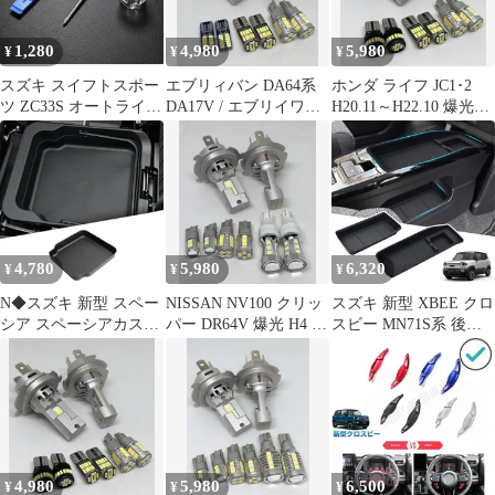
ド サイド セット フロ
タイプF
C
ント 日除け
1,280
4,980
5,980
¥
¥
¥
スズキ スイフトスポー
エブリィバン DA64系
ホンダ ライフ JC1･2
ツ ZC33S オートライト
DA17V / エブリイワゴ
H20.11～H22.10 爆光
センサーカバー センサ
ン DA64W DA17W 爆光
H4 ヘッドライト T16
ーキャップ クリアレン
H4 ヘッドライト T16
バックランプ T10 ポジ
ズ 透明カバー 38680-
バック T10 ポジション
ションランプ ナンバー
62R00 車種専用設計 工
ナンバー灯 8点SET ポ
灯 ルームランプ キャン
具付属
ン付け 車検対応 タイプ
セラー内蔵 純白 10個
D
SET ポン付け 車検対応
汎用 タイプC
4,780
5,980
6,320
¥
¥
¥
N◆スズキ 新型 スペー
NISSAN NV100 クリッ
スズキ 新型 XBEE クロ
シア スペーシアカスタ
パー DR64V 爆光 H4 ヘ
スビー MN71S系 後期
ム MK54S MK94S 2020
ッドライト T16 バック
(2025年10月?) センター
年?現行 専用 助手席ア
ランプ T10 ポジション
コンソールマット + ダ
ンダーボックス 小物入
ナンバー灯 純白 8点
ッシュボード収納マッ
れ | ハスラー ソリオ 収
SET ポン付け 車検対応
ト 2点セット | 滑り止め
納ボックス 2017年12
タイプB
防水 シリコン素材 車種
月?現行 クロスビー用
専用設計 内装パーツ ア
保護 トレイ ワゴンR/ワ
クセサリー（ソフトブ
4,980
5,980
6,500
¥
¥
¥
ゴンRスマ 8ab97c2f
ラシ付き）[ 0cbd7660