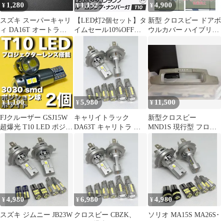
1,280
1,152
4,900
¥
¥
¥
止抵抗器付
SET 新品
スズキ スーパーキャリ
【LED灯2個セット】タ
新型 クロスビー ドアボ
ィ DA16T オートライ
イムセール10%OFF！
ウルカバー ハイブリッ
トセンサーカバー セン
即日発送！【HID屋公
ド MZ MND1S パーツ
サーキャップ クリアレ
式ショップ】 LED ポジ
ドアボウルパネル
ンズ 透明カバー 38680-
ション T10 バックラン
62R00 車種専用設計 工
プ ナンバー灯 ルームラ
具付属
ンプ ホワイト 540lm 9
基搭載 6500k ドア下ラ
ンプ トランク ウェッジ
1,100
5,980
11,500
¥
¥
¥
球 車 送料無料/2年保証
FJクルーザー GSJ15W
キャリイトラック
新型クロスビー
超爆光 T10 LED ポジシ
DA63T キャリトラ ク
MND1S 現行型 フロン
ョン球 スモールランプ
ロスビー CBZK、CBZL
トバンパーガーニッシ
車幅灯 3030チップ 10連
爆光 H4 ヘッドライト
ュ ソナー付き
プロジェクターレンズ
T16 バックランプ T10
搭載 ホワイト 2個セッ
ポジション ナンバー灯
ト
純白 8点SET ポン付け
車検対応 タイプA
4,980
6,980
4,980
¥
¥
¥
スズキ ジムニー JB23W
クロスビー CBZK、
ソリオ MA15S MA26S･