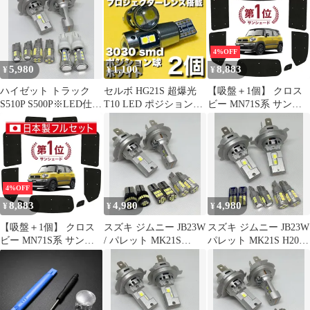
ション ナンバー灯 純白
プ リアランプ ストップ
ェクターレンズ搭載 ホ
8点SET ポン付け 車検
ランプ 2個セット 高品
ワイト 2個セット
対応 タイプA
質
4%OFF
5,980
1,100
8,883
¥
¥
¥
ハイゼット トラック
セルボ HG21S 超爆光
【吸盤＋1個】 クロス
S510P S500P※LED仕様
T10 LED ポジション球
ビー MN71S系 サンシ
車不適合 爆光 H4 ヘッ
スモールランプ 車幅灯
ェード カーテン 車中泊
ドライト T16 バックラ
3030チップ 10連 プロジ
グッズ シームレス ライ
ンプ T10 ポジション ナ
ェクターレンズ搭載 ホ
ト フルセット 1台分
ンバー灯 純白 8点SET
ワイト 2個セット
XBEE 車用カーテン カ
ポン付け 車検対応 タイ
ーフィルム カーシェー
プB
ド サイド セット フロ
4%OFF
ント 日除け
8,883
4,980
4,980
¥
¥
¥
【吸盤＋1個】 クロス
スズキ ジムニー JB23W
スズキ ジムニー JB23W
ビー MN71S系 サンシ
/ パレット MK21S
パレット MK21S H20.1
ェード カーテン 車中泊
H20.1～H25.2 高品質 爆
～H25.2 爆光 H4 ヘッド
グッズ シームレス ライ
光 H4 ヘッドライト
ライト T16 バックラン
ト フルセット 1台分
T16 バック T10 ポジシ
プ T10 ポジション ナン
XBEE 車用カーテン カ
ョン ナンバー灯 8点
バー灯 純白 8点SET ポ
ーフィルム カーシェー
SET ポン付け 車検対応
ン付け 車検対応 タイプ