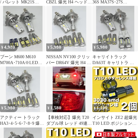
/ パレット MK21S
CBZL 爆光 H4 ヘッドラ
36S MA37S･27S
H20.1～H25.2 高品質 爆
イト T16 バックランプ
MAD7S ※バンディッ
光 H4 ヘッドライト
T10 ポジションランプ
ト非対応 高品質 爆光
T16 バック T10 ポジシ
ナンバー灯 ルームラン
H4 ヘッドライト T16
ョン ナンバー灯 8点
プ キャンセラー内蔵 純
バック T10 ポジション
SET ポン付け 車検対応
白 New プロジェクター
ナンバー灯 8点SET ポ
タイプD
レンズ搭載 10個SET ポ
ン付け 車検対応 タイプ
ン付け 車検対応 Aタイ
F
4,980
5,980
5,980
¥
¥
¥
プ
ブーン M600 M610
NISSAN NV100 クリッ
キャリイトラック
M700A･710A※LED仕
パー DR64V 爆光 H4 ヘ
DA63T キャリトラ ク
様車不適合 高品質 爆光
ッドライト T16 バック
ロスビー CBZK、CBZL
H4 ヘッドライト T16
ランプ T10 ポジション
爆光 H4 ヘッドライト
バック T10 ポジション
ナンバー灯 純白 8点
T16 バックランプ T10
ナンバー灯 8点SET ポ
SET ポン付け 車検対応
ポジション ナンバー灯
ン付け 車検対応 タイプ
タイプA
純白 8点SET ポン付け
D
車検対応 タイプB
5,980
1,580
1,100
¥
¥
¥
アクティー トラック
【車検対応】爆光 T20
インサイト ZE2 超爆光
HA3･4･5･6･7･8･9 爆光
ダブル球 レッド 49連
T10 LED ポジション球
H4 ヘッドライト T16
SMD ハイパワー ブレ
スモールランプ 車幅灯
バックランプ T10 ポジ
ーキランプ テールラン
3030チップ 10連 プロジ