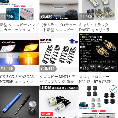
球 ブレーキランプ テー
個SET ポン付け
プ 室内灯 車内灯 ドー
ルランプ ストップラン
ムランプ マップランプ
プ 2個
カーテシランプ 2個
4,900
2,080
4,980
¥
¥
¥
SET 新品
新型 クロスビー ハンド
【サムライプロデュー
キャリイトラック
ルガーニッシュ スズキ
ス】新型 クロスビー
DA63T キャリトラ ク
XBEE ハイブリッド
MND1S マグネット装
ロスビー CBZK、CBZL
MND1S ドレスアップ
着タイプ ドアハンドル
爆光 H4 ヘッドライト
ハンドルパネル カバー
プロテクター フロン
T16 バックランプ T10
ト・リアセット 4P カー
ポジション ナンバー灯
ボン柄 ホワイト【メー
純白 8点SET ポン付け
ル便発送】
車検対応 タイプC
3,480
18,414
850
¥
¥
¥
CX-5 CX-8 MAZDA3
クロスビー MN71S ア
スズキ クロスビー
NX350H エクストレイ
ップスプリング 前後セ
H29.12～R7.9 CBZK、
ル クロスビー NV200
ット 1台分 RG レーシ
CBZL フロント デコト
スプリンター 高輝度 ウ
ングギア SS042A-UP
ラ屋 正規品 12V 高品質
インカーポジション化
H29.12～R7.9 1インチ
純白 T10×31mm T10-
キット T20 ピンチ部違
UP 保証付 車検対応 メ
31mm LED ルームラン
い/S25 ピン角違い 150
ーカー直送 送料無料
プ 室内灯 車内灯 ドー
度 BAU15S LEDバルブ
ムランプ マップランプ
10%OFF
54連 白&黄 ハイフラ防
カーテシランプ 2個