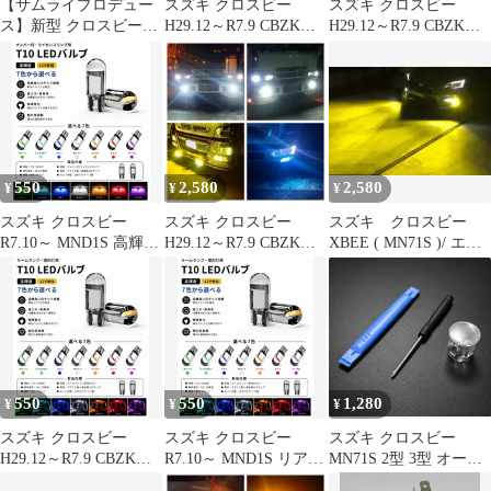
【サムライプロデュー
スズキ クロスビー
スズキ クロスビー
ス】新型 クロスビー
H29.12～R7.9 CBZK、
H29.12～R7.9 CBZK、
MND1S マグネット装
CBZL 高輝度 T10 LED
CBZL 爆光 単色
着タイプ ドアハンドル
バルブ 12V COBチップ
H8/H11/H16 LED フォ
プロテクター フロン
搭載 7色選択可 ナンバ
グランプ バルブ 球 2個
ト・リアセット 4P カー
ー灯 ライセンスランプ
SET 特注ハイパワー
ボン柄 ブラック【メー
用 2個SET 新品
LEDチップ搭載 ポン付
ル便発送】
け 新品 送料込み Bタイ
プ
550
2,580
2,580
¥
¥
¥
スズキ クロスビー
スズキ クロスビー
スズキ クロスビー
R7.10～ MND1S 高輝度
H29.12～R7.9 CBZK、
XBEE ( MN71S )/ エブ
T10 LED バルブ 12V
CBZL 爆光 最新高輝度
リイワゴン エブリイ (
COBチップ搭載 7色選
CSP3570LEDチップ搭
DA17W DA64W ) エブ
択可 ナンバー灯 ライセ
載 H8/H11/H16 LED フ
リィ 爆光 H8/H11/H16
ンスランプ 用 2個SET
ォグランプ バルブ 球
LED フォグランプ バル
新品
左右セット ポン付け 新
ブ 球 ポン付け 車検対
品 送料込み Aタイプ
応 Eタイプ
550
550
1,280
¥
¥
¥
スズキ クロスビー
スズキ クロスビー
スズキ クロスビー
H29.12～R7.9 CBZK、
R7.10～ MND1S リア
MN71S 2型 3型 オート
CBZL リア 高輝度 T10
高輝度 T10 LED バルブ
ライトセンサーカバー