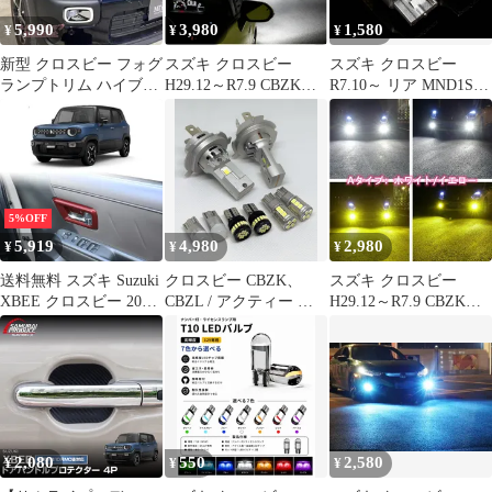
5,990
3,980
1,580
¥
¥
¥
新型 クロスビー フォグ
スズキ クロスビー
スズキ クロスビー
ランプトリム ハイブリ
H29.12～R7.9 CBZK、
R7.10～ リア MND1S
ッド XBEE MZ MND1S
CBZL 爆光 改良版 CSP
爆光 T20 シングル/T20
パーツ 外装 ドレスアッ
LEDヘッドライト H4
ピンチ部違い兼用 アン
プ フォグランプカバー
特注ハイパワーチップ
バー LED ウインカー
ガーニッシュ
搭載 純白 車検対応 冷
冷却ファン搭載 ハイフ
却ファン搭載 取付角度
ラ防止抵抗内蔵 2個セ
360度調整可能 2個セッ
ット 車検対応
5%OFF
ト 新品 送料無料
5,919
4,980
2,980
¥
¥
¥
送料無料 スズキ Suzuki
クロスビー CBZK、
スズキ クロスビー
XBEE クロスビー 2026
CBZL / アクティー ト
H29.12～R7.9 CBZK、
年式対応 インナードア
ラック HA3･4･5･6･7･
CBZL 爆光 2色切り替え
ハンドルガーニッシュ
8･9 爆光 H4 ヘッドライ
H8/H11/H16 LED フォ
ドアハンドルカバー 4P
ト T16 バック T10 ポジ
グランプ 特注ハイパワ
ABS製 貼り付け式 内装
ション ナンバー灯 8点
ー3030LEDチップ搭載
アクセサリー 傷防止 小
SET ポン付け 車検対応
LED バルブ 球 2個SET
キズ対策 光沢アップ 簡
タイプE
ポン付け 新品 送料込み
単装着 車内ドレスアッ
2,080
550
2,580
¥
¥
¥
プ 専用設計 車用パーツ