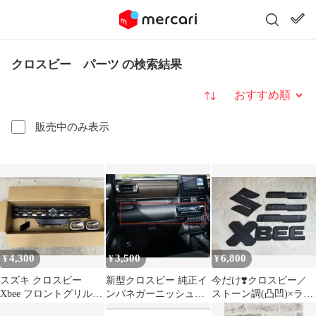
クロスビー パーツ の検索結果
並び替え
販売中のみ表示
4,300
3,500
6,800
¥
¥
¥
スズキ クロスビー
新型クロスビー 純正イ
今だけ❣️クロスビー／
Xbee フロントグリル
ンパネガーニッシュ
ストーン調(凸凹)×ラメ
フォグランプベゼル 新
MND1S型
／t-00307