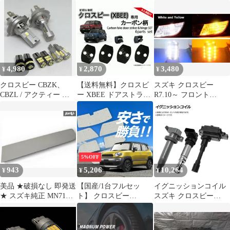
CBZL 車検対応 爆光
スビー) MN71S フロン
ドルカバードアノブカ
H8/H11/H16 LED フォ
ト 強化ブッシュ アッパ
バー4点セットABS製外
グランプ バルブ 球 特
ーマウントショック サ
装パーツ保護カバーキ
注ハイパワーLEDチッ
スペンション マウント
ズ防止汚れ防止簡単取
プ搭載 2個SET ポン付
シート
付フィット感向上ドレ
け 新品 車検対応 Eタイ
スアップカスタムパー
プ
ツ交換用カバータイプ
4,980
2,870
3,480
¥
¥
¥
光沢仕上げ見た目向上
車体保護メンテナンス
クロスビー CBZK、
【送料無料】クロスビ
スズキ クロスビー
性向上実用性アップ
CBZL / アクティー ト
ー XBEE ドアストライ
R7.10～ フロント
ラック HA3･4･5･6･7･
カー＆ヒンジカバー
MND1S 高輝度 ウイン
8･9 爆光 H4 ヘッドライ
(カーボン柄/ノーマル)
カー ポジション化キッ
ト T16 バック T10 ポジ
ドアカバー 汚れ防止&
ト T20 ピンチ部違い
ション ナンバー灯 8点
ドレスアップ 内装パー
LED バルブ 54連搭載
SET ポン付け 車検対応
ツ アクセサリー スズキ
白&黄 ハイフラ防止抵
タイプF
用 MN71S MND1S コー
抗器付 新品 送料無料
5%OFF
ド:26287
943
5,206
10,264
¥
¥
¥
美品 ★破損なし 即発送
【国産/1台フルセッ
イグニッションコイル
★ スズキ純正 MN71S
ト】 クロスビー
スズキ クロスビー
クロスビー フロントド
MN71S系 サンシェード
MN71S KC10C 1000cc
ア プロテクター パネル
カーテン 車中泊 グッズ
2017年11月～ AP-
右 右側 ZVS クラッシ
クラフトシェード
IGCOIL-201