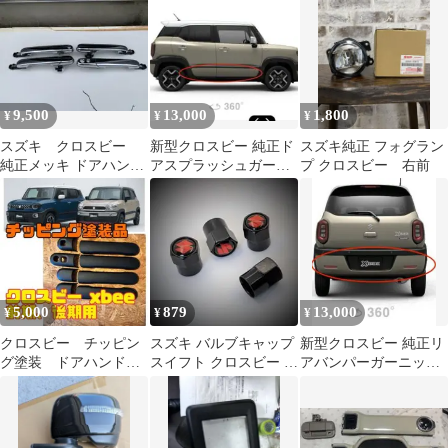
車取り外し
9,500
13,000
1,800
¥
¥
¥
スズキ クロスビー
新型クロスビー 純正ド
スズキ純正 フォグラン
純正メッキ ドアハンド
アスプラッシュガード
プ クロスビー 右前
ル 4個セット
パネル1台分 アイボリ
ー MND1S型
5,000
879
13,000
¥
¥
¥
クロスビー チッピン
スズキ バルブキャップ
新型クロスビー 純正リ
グ塗装 ドアハンドル
スイフト クロスビー ジ
アバンパーガーニッシ
カバー
ムニー ハスラー アルト
ュ アイボリー
ラパン
MND1S型