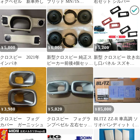
ォグベゼル 新車外し
ブリッド MN71S
右セット シルバー
[H29.12～] スズキ 鬼爆
基板 3030SMD LED ル
ームランプ セット 車内
灯 室内灯 車検対応 パ
ーツ
5,000
6,000
5,200
¥
¥
¥
クロスビー 2021年
新型クロスビー 純正ス
新型 クロスビー 吹き出
インパネ
ピーカー前後4個セット
し口パネル スズキ
MND1S型
XBEE ハイブリッド
MZ MND1S 内装 ドレ
スアップ 吹き出し口
カバー ガーニッシュ
3,980
5,020
85,000
¥
¥
¥
クロスビー フォグ
クロスビー フォグラ
BLITZ ZZ-R 車高調 ソ
カバー ガーニッシュ
ンプベゼル 左右セット
リオ/バンディット（品
シルバー
番：92502)