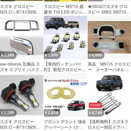
スズキ クロスビー
クロスビー MN71S 超
★SB1427/スズキ クロ
H29.12～R7.9 CBZK、
爆光 T10 LED ポジショ
スビー XBEE MN71S
CBZL 爆光 2色切り替え
ン球 スモールランプ 車
純正 アコンスイッチパ
H8/H11/H16 LED フォ
幅灯 3030チップ 10連
ネル A/Cスイッチ シフ
グランプ バルブ 球 2個
プロジェクターレンズ
トパネル付
SET 特注ハイパワー
搭載 ホワイト 2個セッ
LEDチップ搭載 ポン付
ト
け 新品 送料込み Bタイ
プ
2,380
7,090
4,800
¥
¥
¥
one+lifestyle 互換品 ス
【室内灯 + ナンバー
美品 MN71S クロスビ
ズキ エブリイ ハスラー
灯】 新型クロスビー
ー メーターパネル
ワゴンR系 汎用 バック
LED 4セット(型式：
インパネパネル イン
ドアノブカバー クロー
MN71S/MND1S) 簡単交
ストメント
ムメッキ ドレスアップ
換 ルームライト ルーム
取付簡単 日産 マツダ
ランプ 取付工具付き
三菱 クリッパー スクラ
【簡単取付】無極性
ム(シルバー)
6000K ゴースト灯防止
5%OFF
室内灯 パーツ カー用品
2,580
2,010
4,749
¥
¥
¥
カスタム 各グレード
122aaa5b
スズキ クロスビー
フロントマウント 強化
【送料無料】スズキク
H29.12～R7.9 CBZK、
アッパーシート (クロ
ロスビー対応ドアハン