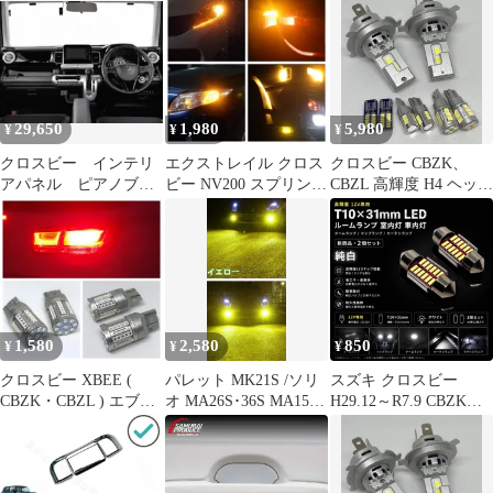
LED バルブ 12V COBチ
12V COBチップ搭載 7
センサーキャップ クリ
ップ搭載 7色選択可 ル
色選択可 ルームランプ
アレンズ 透明カバー
ームランプ 室内灯 用 2
室内灯 用 2個SET 新品
38680-62R00 車種専用
個SET 新品
設計 工具付属
29,650
1,980
5,980
¥
¥
¥
クロスビー インテリ
エクストレイル クロス
クロスビー CBZK、
アパネル ピアノブラ
ビー NV200 スプリンタ
CBZL 高輝度 H4 ヘッド
ック 6Ｐセット
ー トランスポーター プ
ライト T16 バックラン
MN71S スズキ
ロフェッショナル・デ
プ T10 ポジションラン
ュカト 爆光 T20ピンチ
プ ナンバー灯 ルームラ
部違い / S25(BAU15S) /
ンプ キャンセラー内蔵
S25(BA15S) LED ウイ
純白 New 10個SET ポン
ンカー 球 冷却ファン
付け 車検対応 汎用 タ
ハイフラ防止内蔵 2個
イプD
1,580
2,580
850
¥
¥
¥
車検対応
クロスビー XBEE (
パレット MK21S /ソリ
スズキ クロスビー
CBZK・CBZL ) エブリ
オ MA26S･36S MA15S /
H29.12～R7.9 CBZK、
ィ エブリィバン (
クロスビー CBZK、
CBZL ミドル デコトラ
DA64V ) アルトワーク
CBZL 爆光 H8/H11/H16
屋 正規品 12V 高品質
ス ( HA36S ) 【車検対
LED フォグランプ 最新
純白 T10×31mm T10-
応】高輝度 T20 ダブル
3030LEDチップ搭載 2
31mm LED ルームラン