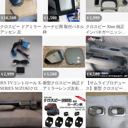
16,500
1,500
2,999
¥
¥
¥
クロスビー ドアミラー
カーナビ用 取付パネル
クロスビー Xbee 純正
アッセン 左
枠
インパネガーニッシュ
標準色 アイボリー
2,999
3,500
4,180
¥
¥
¥
JES TVコントロール X-
新型クロスビー 純正ド
【サムライプロデュー
SERIES SUZUKIクロス
アミラーレンズ左右
ス】新型 クロスビー
ビー
MND1S型
MND1S 専用 フロント
ウィンドウスイッチカ
バー 左右 ゴム製 2P ブ
ラック 傷予防 汚れ防止