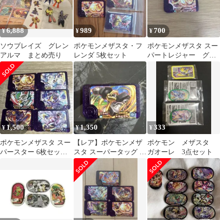
6,888
989
700
¥
¥
¥
ソウブレイズ グレン
ポケモンメザスタ・フ
ポケモンメザスタ スー
アルマ まとめ売り
レンダ 5枚セット
パートレジャー グレ
ンアルマ
1,500
1,350
333
¥
¥
¥
ポケモンメザスタ スー
【レア】ポケモンメザ
ポケモン メザスタ
パースター 6枚セット
スタ スーパータッグ メ
ガオーレ 3点セット
まとめ売り ポケモンフ
ルメタル 1-2-006
レンダ