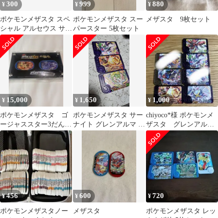
300
999
880
¥
¥
¥
ポケモンメザスタ スペ
ポケモンメザスタ スー
メザスタ 9枚セット
シャル アルセウス サル
パースター 5枚セット
ノリ ゴリランダー ジュ
ラルドン
15,000
1,650
1,000
¥
¥
¥
ポケモンメザスタ ゴ
ポケモンメザスタ サー
chiyoco*様 ポケモンメ
ージャススター3だんタ
ナイト グレンアルマ シ
ザスタ グレンアル
グプレゼントキャンペ
ェイミ 3枚セット
マ 5枚セット
ーン当選品
456
600
720
¥
¥
¥
ポケモンメザスタノー
メザスタ
ポケモンメザスタ レッ