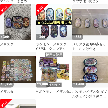
マルスターまとめ
クウザ他 5枚セット
300
300
888
¥
¥
¥
メザスタ
ポケモン メザスタ
メザスタ第3弾4点セッ
GS2弾 グレンアル
ト おまけ付き
マ テラスタイル ダ
イマックス ゼクロム
1,350
9,000
1,400
¥
¥
¥
メザスタ
\\ ポケモン メザスタ//
ポケモンメザスタ ダブ
ルチェイン第１弾エー
スバーン、ゴリランダ
ー、インテレオン