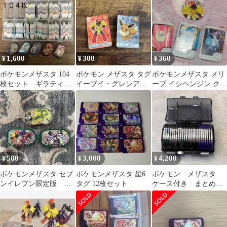
1,600
300
360
¥
¥
¥
ポケモンメザスタ 104
ポケモン メザスタ タグ
ポケモンメザスタ メリ
枚セット ギラティナ•
イーブイ・グレンアル
ープ イシヘンジン クワ
ガラルフリーザー•グレ
マ
ッスくら寿司グレンア
ンアルマ
ルママグネット
500
3,000
4,200
¥
¥
¥
ポケモンメザスタ セブ
ポケモンメザスタ 星6
ポケモン メザスタ
ンイレブン限定版 コ
タグ 12枚セット
ケース付き まとめ売
ロコロ付録
り