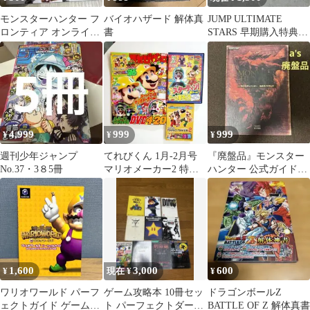
モンスターハンター フ
バイオハザード 解体真
JUMP ULTIMATE
ロンティア オンライン
書
STARS 早期購入特典
ルーキーガイド 攻略
非売品
本
4,999
999
999
¥
¥
¥
週刊少年ジャンプ
てれびくん 1月-2月号
『廃盤品』モンスター
No.37・3８5冊
マリオメーカー2 特集
ハンター 公式ガイドブ
号 付録セット DVD・
ック Monster Hunter
ブック付
1,600
3,000
600
¥
現在 ¥
¥
ワリオワールド パーフ
ゲーム攻略本 10冊セッ
ドラゴンボールZ
ェクトガイド ゲームキ
ト パーフェクトダーク
BATTLE OF Z 解体真書