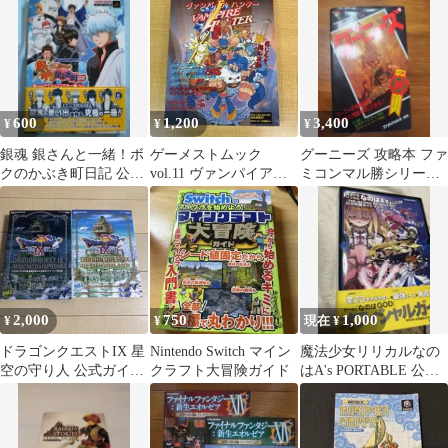
ディション
600
1,200
3,400
¥
¥
¥
銀魂 銀さんと一緒！ボ
ゲーメストムック
グーニーズ 攻略本 ファ
クのかぶき町日記 公式
vol.11 ヴァンパイアハ
ミコンマル勝シリーズ1
攻略本
ンター 新声社
完全MAP付き
2,000
750
1,000
¥
¥
現在 ¥
ドラゴンクエストIX 星
Nintendo Switch マイン
魔法少女リリカルなの
空の守り人 公式ガイド
クラフト大冒険ガイド
はA's PORTABLE 公式
ブック 2冊セット
攻略ガイドブック