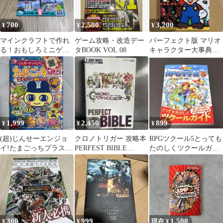
700
2,500
3,200
¥
¥
¥
マインクラフトで作れ
ゲーム攻略・改造デー
パーフェクト版 マリオ
る！おもしろミニゲー
タBOOK VOL.08
キャラクター大事典
ム 攻略本
本
1,999
2,450
899
¥
¥
¥
(超)じんせーエンジョ
クロノトリガー 攻略本
RPGツクール5とっても
イ!たまごっちプラス
PERFEST BIBLE
たのしくツクールガイ
(秘)そっこ→育成ブッ
CHRONO TRIGGER
ド プレイステーション
ク 平成レトロ
2版
300
999
1,500
¥
¥
現在 ¥