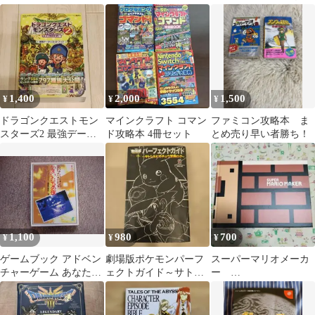
ューブ 攻略本
ムジュラの仮MGS3 マ
WARIOWORLD
リオ64
1,400
2,000
1,500
¥
¥
¥
ドラゴンクエストモン
マインクラフト コマン
ファミコン攻略本 ま
スターズ2 最強データ
ド攻略本 4冊セット
とめ売り早い者勝ち！
＋ガイドブック
1,100
980
700
¥
¥
¥
ゲームブック アドベン
劇場版ポケモンパーフ
スーパーマリオメーカ
チャーゲーム あなただ
ェクトガイド～サトシ
ー
けのかまいたちの夜 我
&ピカチュウ冒険ログ
SUPERMARIOMAKER
孫子武丸
～
本