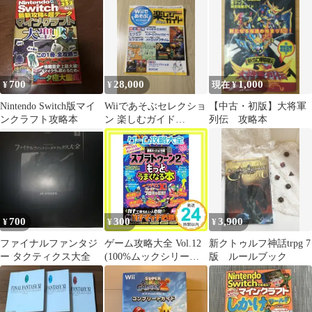
ック
700
28,000
1,000
¥
¥
現在 ¥
Nintendo Switch版マイ
Wiiであそぶセレクショ
【中古・初版】大将軍
ンクラフト攻略本
ン 楽しむガイド
列伝 攻略本
(MYCOMムック)
700
300
3,900
¥
¥
¥
ファイナルファンタジ
ゲーム攻略大全 Vol.12
新クトゥルフ神話trpg 7
ー タクティクス大全
(100%ムックシリーズ)
版 ルールブック
[ムック] [Jul 17, 2018]
晋遊舎_02