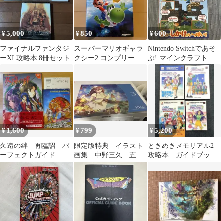
5,000
850
600
¥
¥
¥
ファイナルファンタジ
スーパーマリオギャラ
Nintendo Switchであそ
ーXI 攻略本 8冊セット
クシー2 コンプリート
ぶ! マインクラフト 世
ガイド
界一おもしろいしかけ
1,600
799
5,200
¥
¥
¥
久遠の絆 再臨詔 パ
限定版特典 イラスト
ときめきメモリアル2
ーフェクトガイド ド
画集 中野三久 五等
攻略本 ガイドブック
リームキャスト攻略本
分の花嫁 ごとぱずス
4冊セット
トーリー