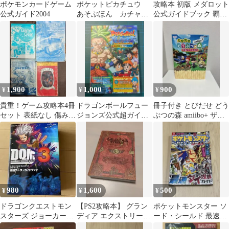
ポケモンカードゲーム
ポケットピカチュウ
攻略本 初版 メダロット
公式ガイド2004
あそぶほん カチャカ
公式ガイドブック 覇王
チャBOOK 2冊シール
ゲームスペシャル104
付1998年初版
1,900
1,000
900
¥
¥
¥
貴重！ゲーム攻略本4冊
ドラゴンボールフュー
冊子付き とびだせ どう
セット 表紙なし 傷みあ
ジョンズ公式超ガイド
ぶつの森 amiibo+ ザ・
り 稀少本
ブック 初版 3DS ゲー
コンプリートガイド
ム 攻略本
980
1,600
500
¥
¥
¥
ドラゴンクエストモン
【PS2攻略本】 グラン
ポケットモンスター ソ
スターズ ジョーカー3
ディア エクストリーム
ード・シールド 最速ダ
最強データ＋ガイドブ
パーフェクトガイド
イ攻略ガイド