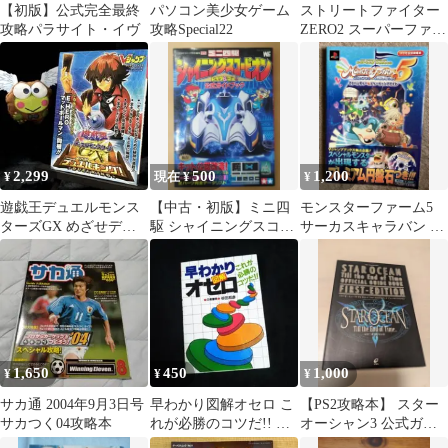
【初版】公式完全最終
パソコン美少女ゲーム
ストリートファイター
攻略パラサイト・イヴ
攻略Special22
ZERO2 スーパーファミ
コン必勝法スペシャル
攻略本
2,299
500
1,200
¥
現在 ¥
¥
遊戯王デュエルモンス
【中古・初版】ミニ四
モンスターファーム5
ターズGX めざせデュ
駆 シャイニングスコー
サーカスキャラバン ア
エルキング！攻略本
ピオン 公式ガイドブッ
ドベンチャー＆ブリー
（初版｜特典無し）
ク
ディングガイド
1,650
450
1,000
¥
¥
¥
サカ通 2004年9月3日号
早わかり図解オセロ こ
【PS2攻略本】 スター
サカつく04攻略本
れが必勝のコツだ!! 谷
オーシャン3 公式ガイ
田邦彦 日東書院
ドブック ファーストエ