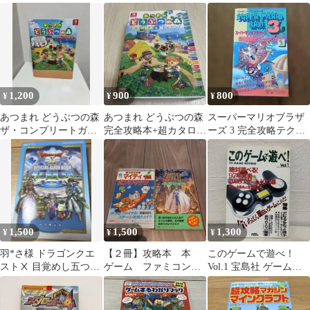
ク
1,200
900
800
¥
¥
¥
あつまれ どうぶつの森
あつまれ どうぶつの森
スーパーマリオブラザ
ザ・コンプリートガイ
完全攻略本+超カタロ
ーズ 3 完全攻略テクニ
ド ハッピーホームパラ
グ 攻略本
ックブック 2
ダイス
1,500
1,500
1,300
¥
¥
¥
羽*さ様 ドラゴンクエ
【２冊】攻略本 本
このゲームで遊べ！
ストⅩ 目覚めし五つの
ゲーム ファミコン
Vol.1 宝島社 ゲーム攻
種族 オフライン 公式ガ
メガドライブ セガ
略本
イドブック
任天堂 必勝本