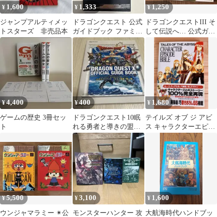
1,600
1,333
1,250
¥
¥
¥
ジャンプアルティメッ
ドラゴンクエスト 公式
ドラゴンクエストIII そ
トスターズ 非売品本
ガイドブック ファミリ
して伝説へ… 公式ガイ
ーコンピュータ
ドブック HD-2D版
4,400
400
1,680
¥
¥
¥
ゲームの歴史 3冊セッ
ドラゴンクエスト10眠
テイルズ オブ ジ アビ
ト
れる勇者と導きの盟友
ス キャラクターエピソ
オンライン公式ガイド
ード バイブル 初版 帯
ブック バトル+…
付
5,500
3,100
1,600
¥
¥
¥
ウンジャマラミー ✴︎公
モンスターハンター 攻
大航海時代ハンドブッ