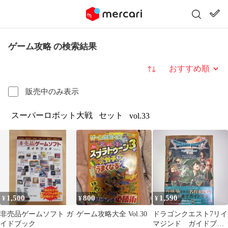
ゲーム攻略 の検索結果
並び替え
販売中のみ表示
スーパーロボット大戦
セット
vol.33
1,500
800
1,590
¥
¥
¥
非売品ゲームソフト ガ
ゲーム攻略大全 Vol.30
ドラゴンクエスト7リイ
イドブック
マジンド ガイドブッ