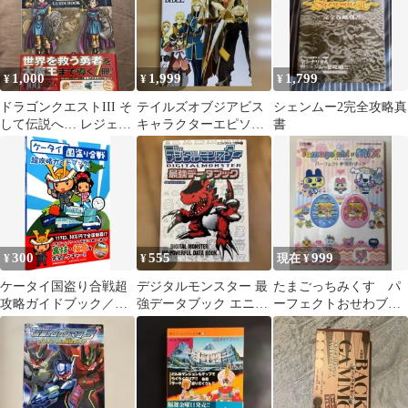
1,000
1,999
1,799
¥
¥
¥
ドラゴンクエストIII そ
テイルズオブジアビス
シェンムー2完全攻略真
して伝説へ… レジェン
キャラクターエピソー
書
ダリーガイドブック
ドバイブル
300
555
999
¥
¥
現在 ¥
ケータイ国盗り合戦超
デジタルモンスター 最
たまごっちみくす パ
攻略ガイドブック／扶
強データブック エニッ
ーフェクトおせわブッ
桑社
クスミニ百科
ク