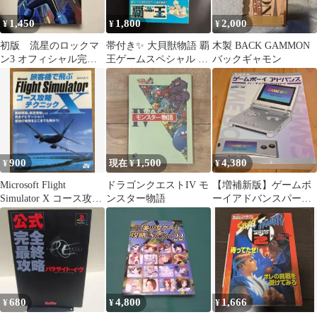
1,450
1,800
2,000
¥
¥
¥
初版 流星のロックマ
帯付き✨️ 大貝獣物語 覇
木製 BACK GAMMON
ン3 オフィシャル完全
王ゲームスペシャル 公
バックギャモン
ガイド
式ガイドブック
900
1,500
4,380
¥
現在 ¥
¥
Microsoft Flight
ドラゴンクエストIV モ
【増補新版】ゲームボ
Simulator X コース攻略
ンスター物語
ーイアドバンスパーフ
テクニック
ェクトカタログ・ポス
ター付・G-MOOK
680
4,800
1,666
¥
¥
¥