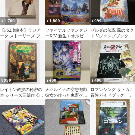
1,700
1,800
999
¥
¥
¥
【PS2攻略本】ラジア
ファイナルファンタジ
ゼルダの伝説 風のタク
ータ ストーリーズ ファ
ーXIV 新生エオルゼア
ト Vジャンプブックス
イナルガイド
電撃の旅団 攻略本2
ゲームキューブ版
冊 Vol2.3
990
480
400
¥
¥
¥
レイトン教授の秘密の
天羽ルイナの空想遊戯
ロマンシング サ・ガ2
本 シリーズ三部作 公式
彼女の作った鬼畜ゲー
冒険ガイドブック 攻
ファンブック
ムを、僕が攻略するま
略本
で