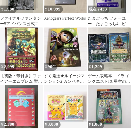
1,980
10,999
433
¥
¥
現在 ¥
ファイナルファンタジ
Xenogears Perfect Works
たまごっち フォーユ
ー5アドバンス公式コン
ー たまごっち4u ピピ
プリートガイド
ッと育成ブック
2,999
900
1,299
¥
¥
¥
【初版・帯付き】ファ
すぐ発送★ルイージマ
ゲーム攻略本 ドラゴ
イアーエムブレム 聖魔
ンション2 カンペキガ
ンクエストIX 星空の守
の光石 Vジャンプブッ
イドブック 攻略本
り人 公式ガイドブック
クス GBA版
3DS
上下巻セット
2,380
3,000
1,000
¥
¥
¥