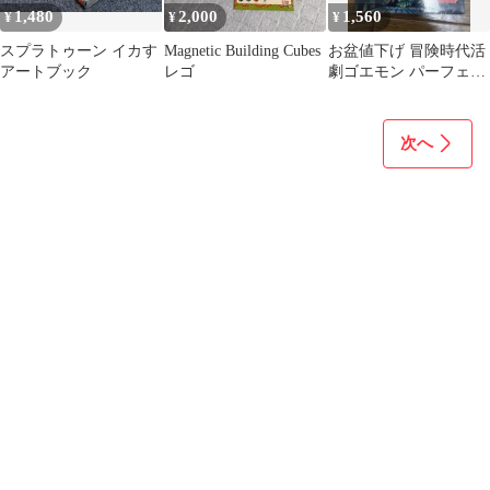
1,480
2,000
1,560
¥
¥
¥
スプラトゥーン イカす
Magnetic Building Cubes
お盆値下げ 冒険時代活
アートブック
レゴ
劇ゴエモン パーフェク
トガイド KONAMI攻略
本 初版
次へ