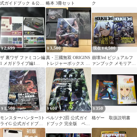
式ガイドブック ＆公式
略本 3冊セット
ク
裏ガイドブック✴︎2冊セ
ット
2,699
3,500
4,500
¥
¥
現在 ¥
ザ 裏ワザ ファミコン編
真・三國無双 ORIGINS
崩壊3rd ビジュアルフ
1 メガドライブ編1
トレジャーボックス 特
ァンブック メモリアル
DVDセット
典3点セット
ファンブック 2冊セッ
ト
1,500
600
350
¥
¥
¥
モンスターハンター3ト
ペルソナ2罰 公式ガイ
格ゲー 取扱説明書
ライG 公式ガイドブッ
ドブック 完全版 ペー
ク 3DS 任天堂
ジ剥がれあり
CAPCOM