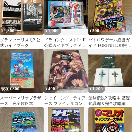
1,300
1,000
500
¥
¥
¥
グランツーリスモ2 公
ドラゴンクエストI・II
バトロワゲーム必勝ガ
式ガイドブック
公式ガイドブック Vジ
イド FORTNITE 戦闘技
ャンプブックス
術教本
800
400
1,200
現在 ¥
¥
¥
スーパーマリオブラザ
シャイニング・ティア
聖剣伝説2 攻略本 基礎
ーズ 完全攻略本
ーズ ファイナルコンプ
知識編＆完全攻略編 3
リートガイド 攻略本
冊セット 初版 中古
品