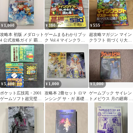
1,000
380
555
¥
¥
¥
攻略本 初版 メダロット
ゲームまるわかりブッ
超攻略マガジン マイン
4 公式攻略ガイド 覇王
ク Vol.4 マインクラフ
クラフト 街づくり大公
ゲームスペシャル189
トをはじめるときに読
開
む本
5,400
1,000
1,000
¥
¥
¥
ポケット広技苑・2001
攻略本 2冊セット ロマ
ゲームブック サイレン
ゲームソフト超完璧ガ
ンシング サ・ガ 基礎知
トメビウス 月の廻廊 原
イド・GBアドバンス対
識編 徹底攻略編
作・監修 麻宮騎亜 著
戦攻略ガイド