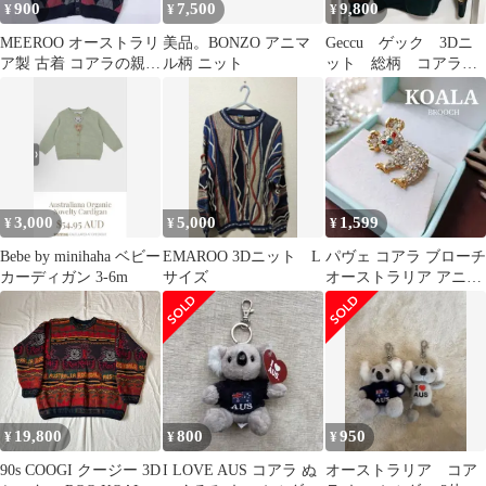
900
7,500
9,800
¥
¥
¥
MEEROO オーストラリ
美品。BONZO アニマ
Geccu ゲック 3Dニ
ア製 古着 コアラの親子
ル柄 ニット
ット 総柄 コアラ
アーガイル柄 ニットベ
オーストラリア製 着
スト
こなし上級者様
3,000
5,000
1,599
¥
¥
¥
Bebe by minihaha ベビー
EMAROO 3Dニット L
パヴェ コアラ ブローチ
カーディガン 3-6m
サイズ
オーストラリア アニマ
ル 動物 KOALA キラキ
ラ
19,800
800
950
¥
¥
¥
90s COOGI クージー 3D
I LOVE AUS コアラ ぬ
オーストラリア コア