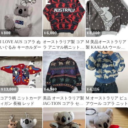
ラ 長袖
800
6,000
8,000
¥
¥
¥
I LOVE AUS コアラ ぬ
オーストラリア製 コア
M 美品オーストラリア
いぐるみ キーホルダー
ラ アニマル柄ニットセ
製 KAALAA ウールニ
ーター L
ット コアラ ブラウン
肉厚
13,000
4,940
4,116
¥
¥
¥
コアラ柄 ニットカーデ
美品 オーストラリア製
M オーストラリア ピュ
ィガン 長袖 レッド
JAC-TION コアラ セー
アウール コアラ ニット
ター ウール ニット 総
柄