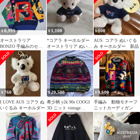
8,999
1,100
900
¥
¥
¥
オーストラリア
*コアラ キーホルダー
AUS. コアラ ぬいぐる
BONZO 手編みのセー
オーストラリア ぬいぐ
み キーホルダー 新品
ター
るみ チャーム
760
29,500
9,600
¥
¥
¥
I LOVE AUS コアラ ぬ
希少柄 y2k 90s COOGI
手編み 動物モチーフ
いぐるみ キーホルダー
3D ニット vintage
ニットカーディガン
archive