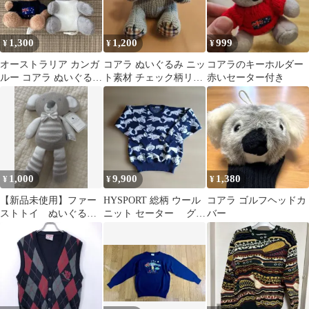
1,300
1,200
999
¥
¥
¥
オーストラリア カンガ
コアラ ぬいぐるみ ニッ
コアラのキーホルダー
ルー コアラ ぬいぐるみ
ト素材 チェック柄リボ
赤いセーター付き
キーホルダー 2点セッ
ン
ト
1,000
9,900
1,380
¥
¥
¥
【新品未使用】ファー
HYSPORT 総柄 ウール
コアラ ゴルフヘッドカ
ストトイ ぬいぐるみ
ニット セーター グレ
バー
ラトル
ー×白