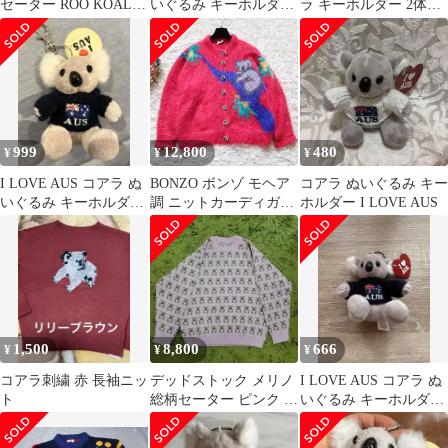
セーター ROO KOALA
いぐるみ キーホルダ
ラ キーホルダー 2体セ
コアラ カンガルー ボル
ー オーストラリア
ット I
ドー オーストラリア製
お土産
XS表記
999
12,800
480
¥
¥
¥
I LOVE AUS コアラ ぬ
BONZO ボンゾ モヘア
コアラ ぬいぐるみ キー
いぐるみ キーホルダ
調 ニットカーディガン
ホルダー I LOVE AUS
ー オーストラリア
コアラ オーストラリア
製 ハンドメイド
1,500
8,800
666
¥
¥
¥
コアラ刺繍 赤 長袖ニッ
デッドストック メリノ
I LOVE AUS コアラ ぬ
ト
総柄セーター ピンク コ
いぐるみ キーホルダ
アラ 90sビンテージ ニ
ー オーストラリア
ット