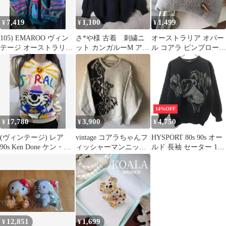
7,419
1,100
1,499
¥
¥
¥
105) EMAROO ヴィン
さ*や様 古着 刺繍ニ
オーストラリア オパー
テージ オーストラリア
ット カンガルーM アニ
ル コアラ ピンブローチ
パータン ニット セータ
マルモチーフ オースト
スティック ピンハット
ー
ラリア製 コ
ピン
14%OFF
17,780
3,900
4,750
¥
¥
¥
(ヴィンテージ) レア
vintage コアラちゃんフ
HYSPORT 80s 90s オー
90s Ken Done ケン・ド
ィッシャーマンニッ
ルド 長袖 セーター 12
ン コアラ ウール ハン
ト セーター
ブラック ニット コアラ
ドニット
メンズ 古着
12,851
1,699
¥
¥