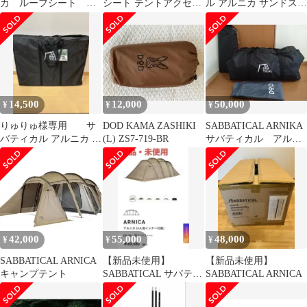
カ ルーフシート 本
シート テントアクセサ
ル アルニカ サンドスト
体
リ テントシート フット
ーン 2ルームテント
プリント ハトメつき 収
納袋付き アウトドア キ
ャンプ ※テント本体は
含まれません【サバテ
ィカル代替品】
(ARNICA アルニカ 代
14,500
12,000
50,000
¥
¥
¥
替品 全面用)
りゅりゅ様専用 サ
DOD KAMA ZASHIKI
SABBATICAL ARNIKA
バティカル アルニカ イ
(L) ZS7-719-BR
サバティカル アルニ
ンナーテント フロアマ
カ オマケ付
ット
42,000
55,000
48,000
¥
¥
¥
SABBATICAL ARNICA
【新品未使用】
【新品未使用】
キャンプテント
SABBATICAL サバティ
SABBATICAL ARNICA
カル アルニカ