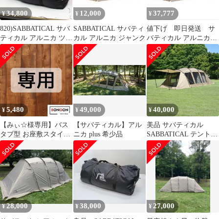
34,800
12,000
37,777
¥
¥
¥
820)SABBATICAL サバ
SABBATICAL サバティ
値下げ 即日発送 サ
ティカル アルニカ ツー
カル アルニカ ジャンク
バティカル アルニカ
ルーム テント
SABBATICAL
89200004047000
ARNICA
5,480
49,000
40,000
¥
¥
¥
【みぃ☆様専用】バス
【サバティカル】アル
美品 サバティカル
タブ型 お座敷スタイル
ニカ plus 希少品
SABBATICAL テント
グランドシート 3m×3m
アルニカ ARNICA 2ル
アルニカ
ー
28,000
38,000
27,000
¥
¥
¥