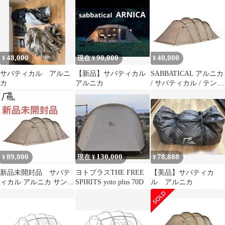
48,000
90,000
40,000
¥
現在 ¥
¥
サバティカル アルニ
【新品】サバティカル
SABBATICAL アルニカ
カ
アルニカ
/ サバティカル / テント
/ 2ルームテント / キャ
ンプ /
89,800
130,000
78,888
¥
現在 ¥
¥
新品未開封品 サバテ
ヨトプラスTHE FREE
【美品】サバティカ
ィカル アルニカ サンド
SPIRITS yoto plus 70D
ル アルニカ
ストーン