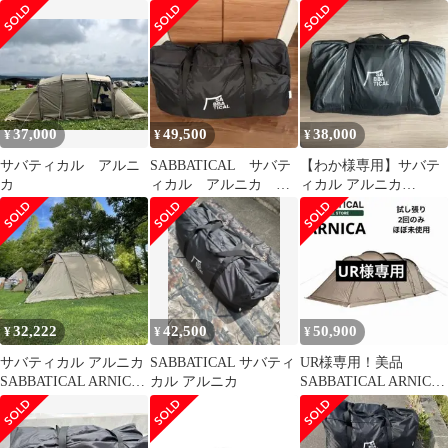
ツールームテント
ィカル )ARNICA アル
ニカ
37,000
49,500
38,000
¥
¥
¥
サバティカル アルニ
SABBATICAL サバテ
【わか様専用】サバテ
カ
ィカル アルニカ そ
ィカル アルニカ
の他付属品2点あり
SABBATICAL ARNICA
32,222
42,500
50,900
¥
¥
¥
サバティカル アルニカ
SABBATICAL サバティ
UR様専用！美品
SABBATICAL ARNICA
カル アルニカ
SABBATICAL ARNICA
2ルームテント
アルニカインナーテン
ト