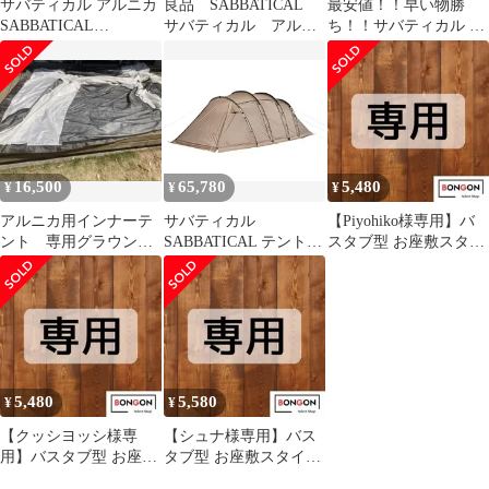
サバティカル アルニカ
良品 SABBATICAL
最安値！！早い物勝
SABBATICAL
サバティカル アルニ
ち！！サバティカル ア
ARNICA 2ルームテン
カ
ルニカ
ト
16,500
65,780
5,480
¥
¥
¥
アルニカ用インナーテ
サバティカル
【Piyohiko様専用】バ
ント 専用グラウンド
SABBATICAL テント
スタブ型 お座敷スタイ
シート サバティカル
アルニカ キャンプ 2人
ル グランドシート
4人 5人 防水 2ルーム
3m×3m
ファミリー アルミポー
ル
5,480
5,580
¥
¥
【クッシヨッシ様専
【シュナ様専用】バス
用】バスタブ型 お座敷
タブ型 お座敷スタイル
スタイル グランドシー
グランドシート 3m×3m