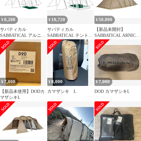
8,288
18,720
50,000
¥
¥
¥
サバティカル
サバティカル
【新品未開封】
SABBATICAL アルニカ
SABBATICAL テント
SABBATICAL ARNICA
テント アウトドア用品
アルニカ キャンプ 2人
サバティカル アルニカ
2ルーム トンネル型 [2
4人 5人 防水 2ルーム
テント
人/4人/5人用] 防水 防風
ファミリー アルミポー
アルミ製ポール (グラ
ル
ンドシート/アルニカイ
ンナーテント用)
7,000
8,000
7,000
¥
¥
¥
【新品未使用】DODカ
カマザシキ L
DOD カマザシキL
マザシキL