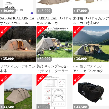
49,000
45,000
47,000
¥
¥
¥
SABBATICAL ARNICA
SABBATICAL サバティ
未使用 サバティカル ア
ザバティカル アルニカ
カル アルニカ
ルニカ+ 特注Mac
4人用テント
Outdoor グランドシー
ト
35,000
80,000
36,000
¥
¥
¥
サバティカル アルニカ
美品 キャンプ6点セッ
chai 様サバティカル
本体
ト(テント、クーラーボ
アルニカ Colemanグラ
ックス、チェア等)
ンドシート、インナー
マット
33,500
6,000
43,500
¥
¥
¥