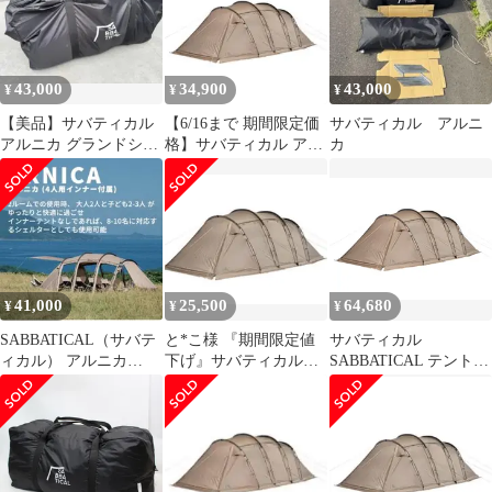
43,000
34,900
43,000
¥
¥
¥
【美品】サバティカル
【6/16まで 期間限定価
サバティカル アルニ
アルニカ グランドシー
格】サバティカル アル
カ
ト付き
ニカ グランドシート付
41,000
25,500
64,680
¥
¥
¥
SABBATICAL（サバテ
と*こ様 『期間限定値
サバティカル
ィカル） アルニカ
下げ』サバティカルア
SABBATICAL テント
（ARNICA）
ルニカ
アルニカ キャンプ 2人
4人 5人 防水 2ルーム
ファミリー アルミポー
ル