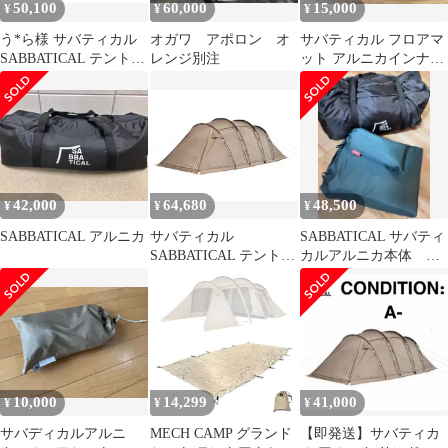
50,100
60,000
15,000
¥
¥
¥
う*ら様 サバティカル
オガワ アポロン オ
サバティカル フロアマ
SABBATICAL テント
レンジ別注
ット アルニカインナー
アルニカ
テント用＋グラウンド
シート
42,000
64,680
48,500
¥
¥
¥
SABBATICAL アルニカ
サバティカル
SABBATICAL サバティ
SABBATICAL テント
カルアルニカ本体 イ
アルニカ キャンプ 2人
ンナーマット&グラウ
4人 5人 防水 2ルーム
ンドシート
ファミリー アルミポー
ル
10,000
14,299
41,000
¥
¥
¥
サバディカルアルニ
MECH CAMP グランド
【即発送】サバティカ