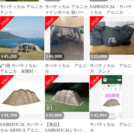
サバティカル アルニカ
サバティカル アルニカ
SABBATICAL サバテ
テント
メインポール 節パーツ
ィカル アルニカ テ
セット21本
ント DODポール、鍛
造ペグ付き
45,200
46,000
25,000
¥
¥
¥
g*1様 サバティカル
サバティカル アルニ
サバティカル アルニ
アルニカ 未開封・未
カ
カ テント
使用品
44,300
43,000
42,000
¥
¥
¥
SABBATICAL サバティ
【美品】
サバティカル アルニ
カル ARNICA アルニカ
SABBATICAL( サバテ
カ