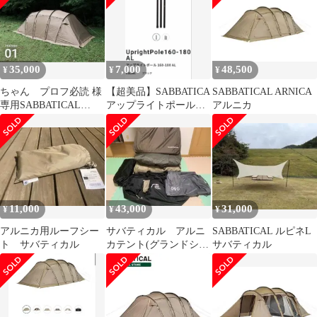
35,000
7,000
48,500
¥
¥
¥
ちゃん プロフ必読 様
【超美品】SABBATICA
SABBATICAL ARNICA
専用SABBATICAL
アップライトポール
アルニカ
ARNICA サバティカル
160-180 アルミ 2本
11,000
43,000
31,000
¥
¥
¥
アルニカ用ルーフシー
サバティカル アルニ
SABBATICAL ルピネL
ト サバティカル
カテント(グランドシー
サバティカル
ト、インナーマット付)