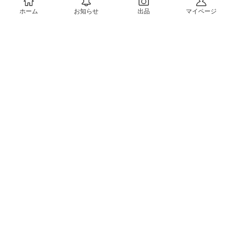
ホーム
お知らせ
出品
マイページ
会社概要（運営会社）
採用情報
プレスリリース
公式ブログ
プレスキット
メルカリUS
メルカリShops
m department（エムデパ）
ヘルプ
ヘルプセンター（ガイド・お問い合わせ）
メルカリShopsでショップを開設する
メルカリShops ショップ管理画面にログイン
メルカリShops出店者向けガイド
お問い合わせ一覧
フリーワードから商品をさがす
プライバシーと利用規約
メルカリ利用規約
メルカリShops利用規約
メルカリアンバサダー利用規約