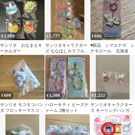
1,000
1,777
666
¥
¥
¥
サンリオ おなまえキ
サンリオキャラクター
◾️新品 シマエナガ シ
ーホルダー
ズ ななほしカラフルマ
ナモロール 北海道限
ルチチャーム まとめ売
定 ラバーキーホルダ
り
ー
600
1,300
1,222
¥
¥
¥
サンリオ モコモコパン
ハローキティ ビーズチ
サンリオキャラクター
ダ フロッキーマスコッ
ャーム 2種セット
ズ キーリングハンガー
ト クロミ
ハローキティ