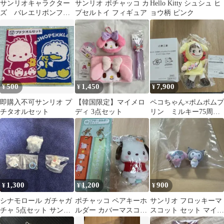
サンリオキャラクター
サンリオ ポチャッコ カ
Hello Kitty シュシュ ヒ
ズ バレエリボンフィ
プセルトイ フィギュア
ョウ柄 ピンク
ギュア2 ハローキテ
ィ ポチャッコ
500
1,450
7,900
¥
¥
¥
即購入不可サンリオ プ
【韓国限定】マイメロ
ペコちゃん×ポムポムプ
チタオルセット
ディ 3点セット
リン ミルキー75周年
ポムポムプリン30周
年 ぬいぐるみ
1,300
1,200
900
¥
¥
¥
シナモロール ガチャガ
ポチャッコ ペアキーホ
サンリオ フロッキーマ
チャ 5点セット サンリ
ルダー カバーマスコッ
スコット セット マイメ
オ 未開封
ト セット
ロとクロミちゃん