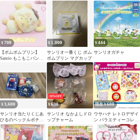
ンリオ ガチャガチャ
しアクセサリー
700
1,000
444
¥
¥
¥
【ポムポムプリン】
サンリオ一番くじ ポム
サンリオガチャ
Sanrio もこもこパンダ
ポムプリン マグカップ
フロッキーマスコット
【ガチャ】
10%OFF
3,600
630
600
¥
¥
現在 ¥
サンリオ当たりくじあ
サンリオ なかよしドロ
ウサハナ レトロデザイ
ひるのペックルポチャ
ップチャーム
ン バラエティーコレク
ッコ４点セット
ション ガチャ 各2個セ
ット