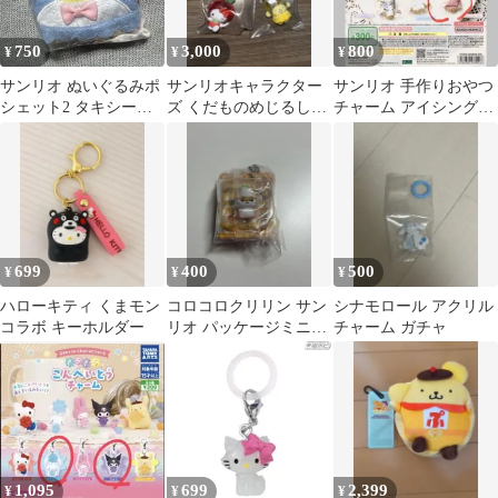
750
3,000
800
¥
¥
¥
サンリオ ぬいぐるみポ
サンリオキャラクター
サンリオ 手作りおやつ
シェット2 タキシード
ズ くだものめじるしア
チャーム アイシングク
サム
クセサリー
ッキー 2種セット
699
400
500
¥
¥
¥
ハローキティ くまモン
コロコロクリリン サン
シナモロール アクリル
コラボ キーホルダー
リオ パッケージミニチ
チャーム ガチャ
ュアコレクション ガチ
ャ
1,095
699
2,399
¥
¥
¥