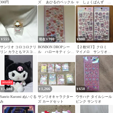
300円
ズ あひるのペックル
ャ しょくぱんず は
なまるおばけ
555
700
900
¥
現在 ¥
¥
サンリオ コロコロクリ
BONBON DROPシー
【２枚SET】クロミ
リン カラともマスコッ
ル ハローキティ シナ
マイメロ サンリオ
ト
モロールカードとカー
ぷくぷく 硬いシー
ド入れ
ル 海外正規品
10%OFF
1,080
1,266
650
¥
¥
¥
Sanrio Kuromi ぬいぐる
サンリオキャラクター
ウサハナ タイルシール
み
ズ カードセット
ピンク サンリオ