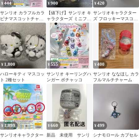
444
900
420
¥
¥
¥
サンリオ カラフルカラ
【値下げ】サンリオ キ
サンリオキャラクター
ビナマスコットチャー
ャラクターズ ミニフィ
ズ フロッキーマスコッ
ム ポチャッコ
ギュア キーホルダー 4
トスイング ポムポムプ
種セット
リン
1,800
555
400
¥
¥
¥
ハローキティ マスコッ
サンリオ キーリングハ
サンリオ ななほし カラ
ト 2種セット
ンガー ポチャッコ
フルマルチチャーム
1,099
660
499
¥
¥
¥
サンリオキャラクター
新品 未使用 サンリ
シナモロール カプセル