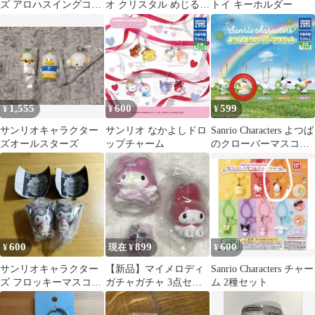
ズ アロハスイングコレ
オ クリスタル めじるし
トイ キーホルダー
クション 4種セット
アクセサリー マイメ
ロディ ガチャ
1,555
600
599
¥
¥
¥
サンリオキャラクター
サンリオ なかよしドロ
Sanrio Characters よつば
ズオールスターズ
ップチャーム
のクローバーマスコッ
ト ポムポムプリン
600
899
600
¥
現在 ¥
¥
サンリオキャラクター
【新品】マイメロディ
Sanrio Characters チャー
ズ フロッキーマスコッ
ガチャガチャ 3点セッ
ム 2種セット
トスイング クロミ 2個
ト
セット