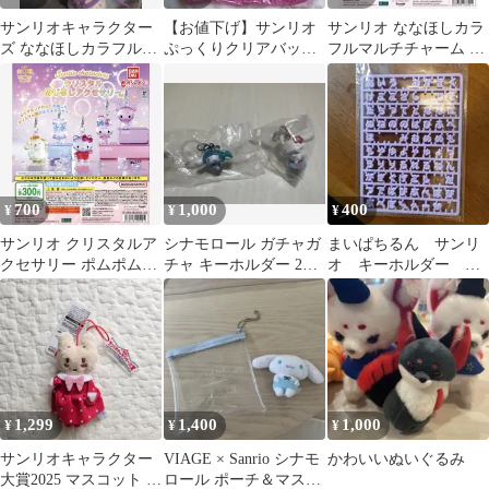
サンリオキャラクター
【お値下げ】サンリオ
サンリオ ななほしカラ
ズ ななほしカラフルマ
ぷっくりクリアバッグ
フルマルチチャーム 3
ルチチャーム ガチャ
2種セット クロミ ハロ
点セット
ーキティ
700
1,000
400
¥
¥
¥
サンリオ クリスタルア
シナモロール ガチャガ
まいぱちるん サンリ
クセサリー ポムポムプ
チャ キーホルダー 2種
オ キーホルダー 文
リン1個
セット
字パーツ ムラサキ
1,299
1,400
1,000
¥
¥
¥
サンリオキャラクター
VIAGE × Sanrio シナモ
かわいいぬいぐるみ
大賞2025 マスコット マ
ロール ポーチ＆マスコ