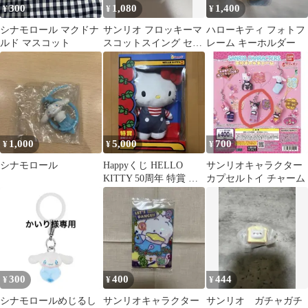
300
1,080
1,400
¥
¥
¥
シナモロール マクドナ
サンリオ フロッキーマ
ハローキティ フォトフ
ルド マスコット
スコットスイング セミ
レーム キーホルダー
コンプリートセット
1,000
5,000
700
¥
¥
¥
シナモロール
Happyくじ HELLO
サンリオキャラクター
KITTY 50周年 特賞 ぬ
カプセルトイ チャーム
いぐるみ
300
400
444
¥
¥
¥
シナモロールめじるし
サンリオキャラクター
サンリオ ガチャガチ