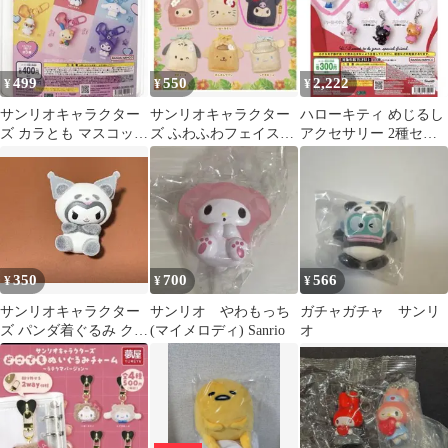
499
550
2,222
¥
¥
¥
サンリオキャラクター
サンリオキャラクター
ハローキティ めじるし
ズ カラとも マスコット
ズ ふわふわフェイス日
アクセサリー 2種セッ
ガチャガチャ
焼け巾着 ガチャ クロミ
ト
350
700
566
¥
¥
¥
サンリオキャラクター
サンリオ やわもっち
ガチャガチャ サンリ
ズ パンダ着ぐるみ クロ
(マイメロディ) Sanrio
オ
ミ フィギュアのクロミ
です