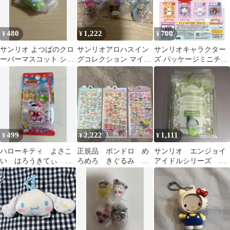
480
1,222
700
¥
¥
¥
サンリオ よつばのクロ
サンリオアロハスイン
サンリオキャラクター
ーバーマスコット シナ
グコレクション マイメ
ズ パッケージミニチュ
モロール ガチャ
ロディ ハローキテ
アコレクション【クロ
ィ ポチャッコ
ミ】
499
2,222
1,111
¥
¥
¥
ハローキティ よさこ
正規品 ボンドロ め
サンリオ エンジョイ
い はろうきてぃ 高
ろめろ きぐるみ う
アイドルシリーズ ポ
知限定 ストラップ
るちゅるサンリオ シ
チャッコ
ール3枚セット