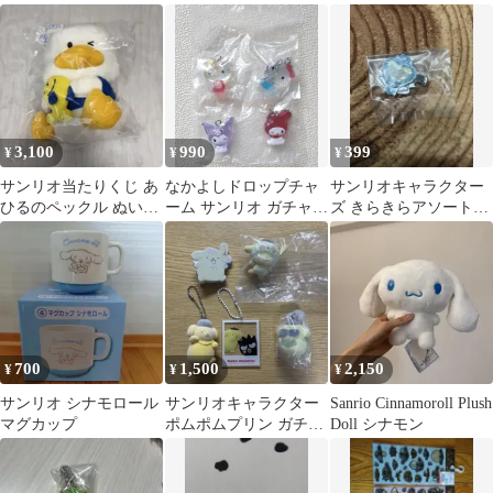
ロンクリーム
ット
3,100
990
399
¥
¥
¥
サンリオ当たりくじ あ
なかよしドロップチャ
サンリオキャラクター
ひるのペックル ぬいぐ
ーム サンリオ ガチャガ
ズ きらきらアソートコ
るみ
チャ
レクション
700
1,500
2,150
¥
¥
¥
サンリオ シナモロール
サンリオキャラクター
Sanrio Cinnamoroll Plush
マグカップ
ポムポムプリン ガチャ
Doll シナモン
ガチャ フィギュア キー
ホルダー