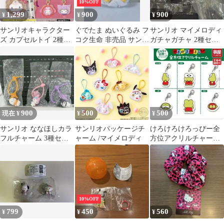
10%OFF
1,299
900
900
¥
¥
¥
サンリオキャラクター
ぐでたま ぬいぐるみ フ
サンリオ マイメロディ
ズ カプセルトイ 2種セ
コク生命 非売品 サンリ
ガチャガチャ 2種セッ
ット
オ
ト
900
500
500
現在 ¥
¥
¥
サンリオ ななほしカラ
サンリオパッケージチ
けろけろけろっぴー全
フルチャーム 3種セッ
ャーム /マイメロディ
方位アクリルチャーム
ト
【背面】
10%OFF
799
450
560
¥
¥
¥