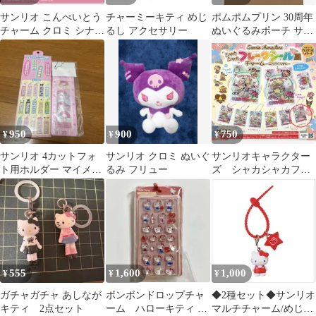
サンリオ こんぺいとう
チャーミーキティ めじ
ポムポムプリン 30周年
チャーム クロミ シナモ
るし アクセサリー
ぬいぐるみポーチ サン
ロール
リオ
950
900
750
¥
¥
¥
サンリオ 4カットフォ
サンリオ クロミ ぬいぐ
サンリオキャラクター
ト用ホルダー マイメロ
るみ フリュー
ズ シャカシャカフレ
ディ
ークシール風チャー
ム、白菜マスコット
555
1,600
1,000
¥
¥
¥
ガチャガチャ あしなが
ボンボンドロップチャ
◆2種セット◆サンリオ
キティ 2点セット
ーム ハローキティ サ
マルチチャーム/めじる