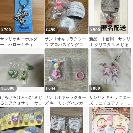
700
499
900
¥
¥
¥
サンリオキーホルダ
サンリオキャラクター
新品 未使用 サンリ
ー ハローキティ マ
ズ アロハスイングコレ
オ クリスタル めじるし
イメロディ クロミ
クション マイメロデ
アクセサリー キテ
けろけろけろっぴ K
ィ ガチャガチャ
ィ ガチャ
1,600
644
880
¥
¥
¥
けろけろけろっぴ めじ
サンリオキャラクター
サンリオキャラクター
るしアクセサリー サン
ズ キーリングハンガー
ズ ミニチュアチャーム
リオ ガチャ クリアリ
ライブキャラクター
ング お手玉
マイメロ