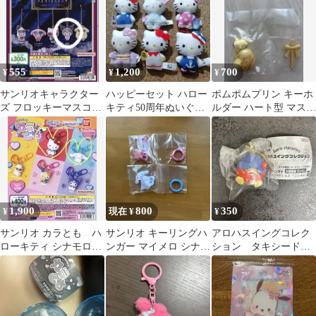
555
1,200
700
¥
¥
¥
サンリオキャラクター
ハッピーセット ハロー
ポムポムプリン キーホ
ズ フロッキーマスコッ
キティ50周年ぬいぐる
ルダー ハート型 マスコ
トスイング クロミ
みマスコット 6点セッ
ット
ト
1,900
800
350
¥
現在 ¥
¥
サンリオ カラとも ハ
サンリオ キーリングハ
アロハスイングコレク
ローキティ シナモロー
ンガー マイメロ シナモ
ション タキシードサ
ル マスコット 4点セッ
ロール 2種セット
ム
ト