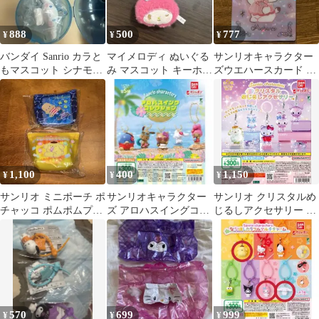
888
500
777
¥
¥
¥
バンダイ Sanrio カラと
マイメロディ ぬいぐる
サンリオキャラクター
もマスコット シナモロ
み マスコット キーホル
ズウエハースカード ポ
ール
ダー
チャッコ レア
1,100
400
1,150
¥
¥
¥
サンリオ ミニポーチ ポ
サンリオキャラクター
サンリオ クリスタルめ
チャッコ ポムポムプリ
ズ アロハスイングコレ
じるしアクセサリー ガ
ン 2点セット
クション 【タキシード
チャ(ポムポムプリン2
サム】
個)
570
699
999
¥
¥
¥