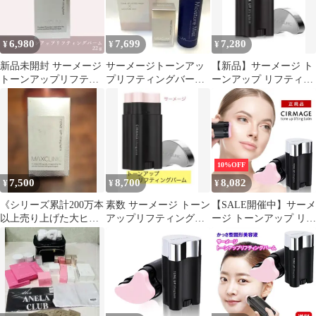
6,980
7,699
7,280
¥
¥
¥
新品未開封 サーメージ
サーメージトーンアッ
【新品】サーメージ ト
トーンアップリフティ
プリフティングバーム
ーンアップ リフティン
ングバーム 22g カッサ
セット
グバーム
型 美容液
10%OFF
7,500
8,700
8,082
¥
¥
¥
《シリーズ累計200万本
素数 サーメージ トーン
【SALE開催中】サーメ
以上売り上げた大ヒッ
アップリフティングバ
ージ トーンアップ リフ
ト商品》、
ーム 22g
ティングバーム 22g 美
MAXCLINIC
容液 小顔 カッサ 美容
バーム リフトアップ シ
ワ伸ばし シワ ハリ 顔
首元 うるおい 化粧下地
ベースメイク トーンア
ップ エイジングケア リ