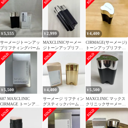
ム
5,555
2,999
4,400
¥
¥
¥
サーメージトーンアッ
MAXCLINICサーメー
CIRMAGE(サーメージ)
プリフティングバーム
ジトーンアップリフテ
トーンアップリフティ
ィングバーム
ングバーム
5,500
4,400
5,500
¥
¥
¥
687.MAXCLINIC
サーメージ リフティン
MAXCLINIC マックス
CIRMAGE トーンアッ
グスティックバーム 残
クリニックサーメージ
プ リフティングバーム
量多め 美容液
トーンアップリフティ
ングバーム