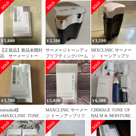
ングバーム
ィングバーム
22g 美容液
5,600
2,500
3,599
¥
¥
¥
【正規品】新品未開封
サーメージトーンアッ
MIXCLINIC サーメー
品 サーメージトーン
プリフティングバーム
ジ トーンアップリフ
アップリフティングバ
ティングバーム
ーム22グラム
5,700
5,800
6,300
¥
¥
¥
natsuaka様
MAXCLINIC サーメー
CIRMAGE TONE UP
⭐︎MAXCLINIC TONE
ジ トーンアップリフテ
BALM & MOISTURE
UP lifting balm
ィング バーム 22g
MIST