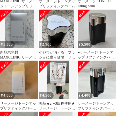
MAXCLINIC サーメー
サーメージトーンアッ
サーメージ TONE UP
ジトーンアップリフテ
プリフティングバーム
lifting balm
ィングバーム 22g
5,500
2,900
5,500
¥
¥
¥
新品未開封
小ジワが消える！ブラ
●サーメージ トーンア
MAXCLINIC サーメー
ショに度々登場 サー
ップリフティングバー
ジトーンアップリフテ
メージトーンアップリ
ム
ィングバーム 22g
フティングバーム
4,800
4,500
4,400
¥
¥
¥
サーメージトーンアッ
美品★2〜3回程使用★
サーメージトーンアッ
プリフティングバーム
サーメージ トーンア
プリフティングバーム
（美品）
ップリフティングバー
22g