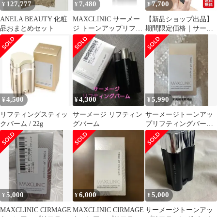
127,777
7,480
7,700
¥
¥
¥
フトアップ 口コミ 通販
おうち美容
ANELA BEAUTY 化粧
MAXCLINIC サーメー
【新品ショップ出品】
品おまとめセット
ジ トーンアップリフテ
期間限定価格｜サーメ
ィングバーム 22g
ージ トーンアップリフ
ティングバーム 美容液
固形 リフトアップ かっ
さ シワ しわのアイロン
しわ伸ばし 目元 口元
かっさ型固形美容液 か
っさプレート 韓流 韓国
4,500
4,300
5,990
¥
¥
¥
コスメ da
リフティングスティッ
サーメージ リフティン
サーメージトーンアッ
クバーム / 22g
グバーム
プリフティングバー
ム 22g MAXCLINIC
未使用品
5,000
6,000
5,000
¥
¥
¥
MAXCLINIC CIRMAGE
MAXCLINIC CIRMAGE
サーメージトーンアッ