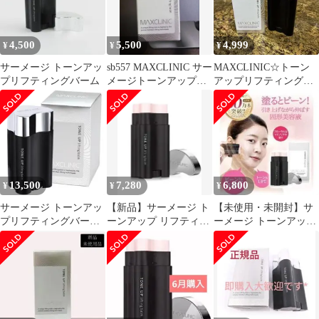
4,500
5,500
4,999
¥
¥
¥
サーメージ トーンアッ
sb557 MAXCLINIC サー
MAXCLINIC☆トーン
プリフティングバーム
メージトーンアップリ
アップリフティングバ
フティングバーム 22g
ーム
13,500
7,280
6,800
¥
¥
¥
サーメージ トーンアッ
【新品】サーメージ ト
【未使用・未開封】サ
プリフティングバーム
ーンアップ リフティン
ーメージ トーンアップ
【2個セット】【正規
グバーム
リフティングバーム
品】
(22g)固形美容液