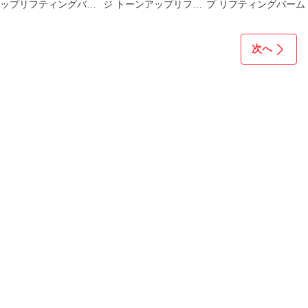
ップリフティングバー
ジ トーンアップリフテ
プ リフティングバーム
ム
ィングバーム【メーカ
ー正規品】
次へ