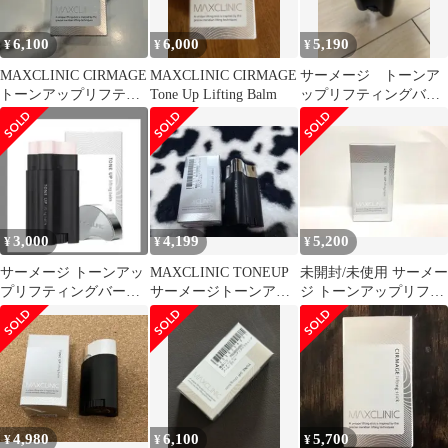
6,100
6,000
5,190
¥
¥
¥
MAXCLINIC CIRMAGE
MAXCLINIC CIRMAGE
サーメージ トーンア
トーンアップリフティ
Tone Up Lifting Balm
ップリフティングバー
ングバーム
ム
3,000
4,199
5,200
¥
¥
¥
サーメージ トーンアッ
MAXCLINIC TONEUP
未開封/未使用 サーメー
プリフティングバーム
サーメージトーンアッ
ジ トーンアップリフテ
22g
プリフティングバーム
ィングバーム 22g
22g
4,980
6,100
5,700
¥
¥
¥