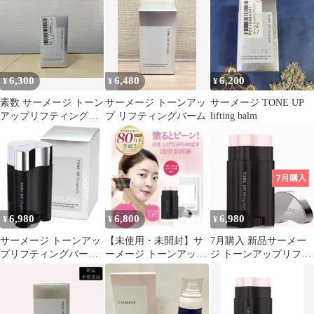
ーム 塗る美容液
6,300
6,480
6,200
¥
¥
¥
素数 サーメージ トーン
サーメージ トーンアッ
サーメージ TONE UP
アップリフティングバ
プ リフティングバーム
lifting balm
ーム 22g
6,980
6,800
6,980
¥
¥
¥
サーメージ トーンアッ
【未使用・未開封】サ
7月購入 新品サーメー
プリフティングバーム
ーメージ トーンアップ
ジ トーンアップリフテ
【正規品】
リフティングバーム
ィングバーム【メーカ
(22g)固形美容液
ー正規品】