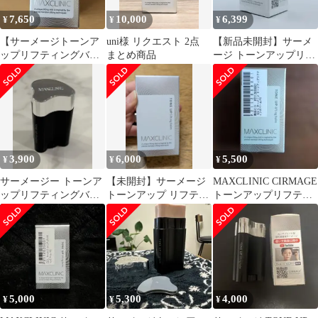
7,650
10,000
6,399
¥
¥
¥
【サーメージトーンア
uni様 リクエスト 2点
【新品未開封】サーメ
ップリフティングバー
まとめ商品
ージ トーンアップリフ
ム】75種類スティック
ティングバーム 22g
タイプの固形美容液
3,900
6,000
5,500
¥
¥
¥
サーメージー トーンア
【未開封】サーメージ
MAXCLINIC CIRMAGE
ップリフティングバー
トーンアップ リフティ
トーンアップリフティ
ム
ングバーム
ングバーム
5,000
5,300
4,000
¥
¥
¥