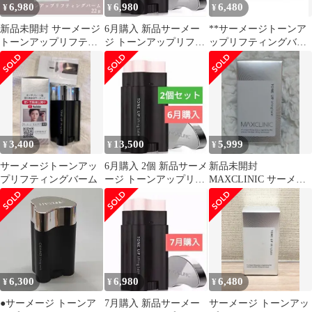
6,980
6,980
6,480
¥
¥
¥
新品未開封 サーメージ
6月購入 新品サーメー
**サーメージトーンア
トーンアップリフティ
ジ トーンアップリフテ
ップリフティングバー
ングバーム 22g カッサ
ィングバーム【メーカ
ムMAXCLINIC
型 美容液
ー正規品】
3,400
13,500
5,999
¥
¥
¥
サーメージトーンアッ
6月購入 2個 新品サーメ
新品未開封
プリフティングバーム
ージ トーンアップリフ
MAXCLINIC サーメー
ティングバーム【メー
ジトーンアップリフテ
カー正規品】
ィングバーム 22g
6,300
6,980
6,480
¥
¥
¥
●サーメージ トーンア
7月購入 新品サーメー
サーメージ トーンアッ