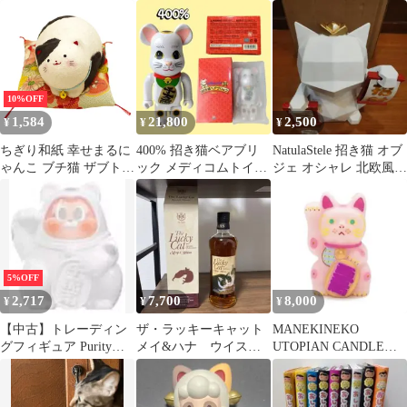
イロン ワッペン
ットより）
SAB226
10%OFF
1,584
21,800
2,500
¥
¥
¥
ちぎり和紙 幸せまるに
400% 招き猫ベアブリ
NatulaStele 招き猫 オブ
ゃんこ ブチ猫 ザブトン
ック メディコムトイ
ジェ オシャレ 北欧風
付手作りちぎり和紙細
縁起物 日本
置物 インテリア
工 猫の人形・ネコの置
物・ねこの和雑貨
5%OFF
2,717
7,700
8,000
¥
¥
¥
【中古】トレーディン
ザ・ラッキーキャット
MANEKINEKO
グフィギュア Purity
メイ&ハナ ウイスキ
UTOPIAN CANDLE
「WOOO THE SLLO 福
ー
うす桃
を集める招き猫シリー
ズ トレーディングフィ