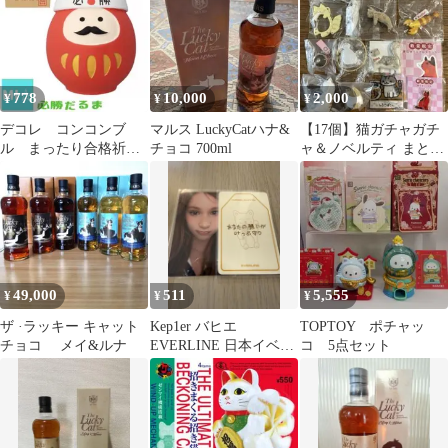
778
10,000
2,000
¥
¥
¥
デコレ コンコンブ
マルス LuckyCatハナ&
【17個】猫ガチャガチ
ル まったり合格祈
チョコ 700ml
ャ＆ノベルティ まとめ
願 必勝だるま
売り
49,000
511
5,555
¥
¥
¥
ザ ·ラッキー キャット
Kep1er バヒエ
TOPTOY ポチャッ
チョコ メイ&ルナ
EVERLINE 日本イベン
コ 5点セット
ト 招き猫 トレカ