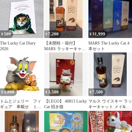
500
7,200
31,999
¥
¥
¥
The Lucky Cat Diary
【未開栓・箱付】
MARS The Lucky Cat 4
2026
MARS ラッキーキャッ
本セット
ト May & Hana 700ml
5,000
3,500
7,500
¥
¥
¥
トムとジェリー フィ
【LEGO】 40813 Lucky
マルス ウイスキー ラッ
ギュア 車載せ ミニ
Cat 招き猫
キーキャット メイ&ハ
バスト 招き猫//ソープ
ナ The Lucky Cat
スタジオ