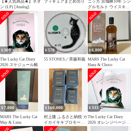
【★人気商品★】ネオ
フィギュアまとめ売り
ニッカ 宮城峡10年 シン
ン (LP) [Analog]
グルモルト ウイスキー
、ラッキーキャット 2
本セット
300
570
6,800
¥
¥
¥
The Lucky Cat Diary
55 STONES／斉藤和義
MARS The Lucky Cat
2026 スケジュール帳
Hana & Choco
7,000
160,000
333
¥
¥
¥
MARS The Lucky Cat
村上隆 ふるさと納税 カ
The Lucky Cat Diary
May & Luna
イカイキキプロモーシ
2026 オレンジページ付
ョンカードトレカの世
録 4月始まり