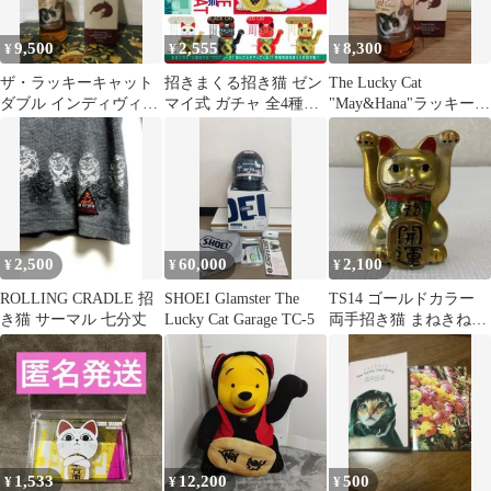
9,500
2,555
8,300
¥
¥
¥
ザ・ラッキーキャット
招きまくる招き猫 ゼン
The Lucky Cat
ダブル インディヴィジ
マイ式 ガチャ 全4種セ
"May&Hana"ラッキーキ
ュアルズ メイ＆ハナ
ット ガチャ
ャットメイ&ハナ
2,500
60,000
2,100
¥
¥
¥
ROLLING CRADLE 招
SHOEI Glamster The
TS14 ゴールドカラー
き猫 サーマル 七分丈
Lucky Cat Garage TC-5
両手招き猫 まねきねこ
置物 ダイソーザ 民芸
縁起物
1,533
12,200
500
¥
¥
¥