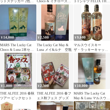
ットステッカー 2色セ
Choco & イチローズモ
トTシャツ FELIX THE
ット✨てんとう虫✨
ルト
CAT ブラックM
14,000
2,500
9,600
¥
¥
¥
MARS The Lucky Cat
The Lucky Cat May &
マルスウイスキー
Choco & Luna 2本セッ
Luna メイ&ルナ 空瓶
ザ・ラッキーキャッ
ト
ト 空き瓶2本セット
1,800
2,300
10,000
¥
¥
¥
THE ALFEE 2016 春秋
THE ALFEE 2016 春フ
MARS The Lucky Cat
ツアー ピックセット
ェス秋フェス グッズ
May & Luna マルスウイ
スキー