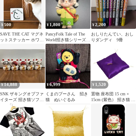
ギュア」
500
1,800
2,200
¥
¥
¥
SAVE THE CAT マグネ
PancyFolk Tale of The
おしりたんてい、おし
ットステッカー ホワイ
World招き猫シリーズ
りダンディ 9冊
ト✨てんとう虫✨
フィギュア
14,888
6,999
1,520
¥
¥
¥
SNK ザキングオブファ
くまのプーさん 招き
置物 座布団 15 cm ×
イターズ 招き猫ソフビ
猫 ぬいぐるみ
15cm (紫色） 招き猫 水
5体 コンプ
晶 飾り物 座布団