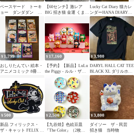
ベースヤード トーキ
【60センチ】激レア
Lucky Cat Diary 猫カレ
ョー ダンダダン ア
BIG 招き猫 金運 くまの
ンダーHANA DIARY
クリルブロック ター
プーさん ぬいぐるみ
2026
ボババア ①
1,799
17,160
3,980
¥
¥
¥
おしりたんてい 絵本・
【予約】【新品】LuLu
DARYL HALL CAT TEE
アニメコミック 8冊セ
the Piggy - ルル・ザ・
BLACK XL ダリルホー
ット
ピギー 招き猫シリーズ
ル Tシャツ
8個入り1BOX【正規
品】
500
2,500
3,800
¥
¥
¥
新品 フィリックス・
【九谷焼】色絵豆皿
ダイソー ザ・民芸
ザ・キャット FELIX ア
『The Color』（2枚セ
招き猫 当時物