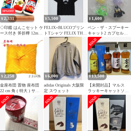
10%OFF
2,331
5,500
1,600
¥
¥
¥
◇印鑑 はんこセット ケ
FELIX×BLUCOプリン
ベン・ザ・スプーキー
ース付き 斧折樺 12mm
トTシャツ FELIX THE
キャット2 カプセルト
THEにっぽん 日本 かわ
CAT ブラックXL
イ4種セット
いい 印鑑ケース ケース
付きセット 朱肉付き 旧
字 特殊文字 作成 OK プ
レゼント ギフト 日本
お土産（12ミリ）
2,250
6,000
13,500
¥
¥
¥
金座布団 置物 座布団
adidas Originals 大阪限
【未開封品】マルス
22 cm 角 ( 特大 ) サイ
定 スウェット
ラッキーキャットソラ
ズ
／岩井ワインカスク・
トラディション／信州