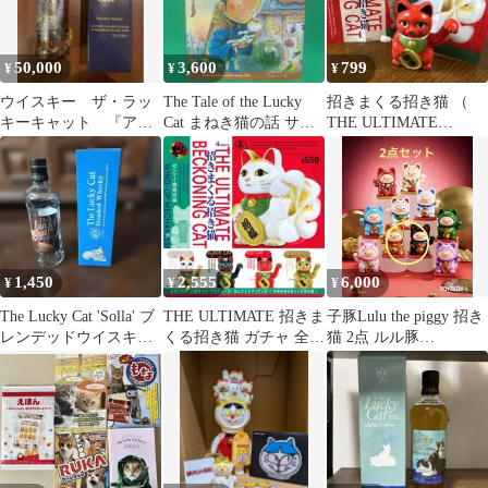
50,000
3,600
799
¥
¥
¥
ウイスキー ザ・ラッ
The Tale of the Lucky
招きまくる招き猫 （
キーキャット 『アッ
Cat まねき猫の話 サニ
THE ULTIMATE
シュ’99’’』 MARS
ー関
BECKONING CAT ）
1,450
2,555
6,000
¥
¥
¥
The Lucky Cat 'Solla' ブ
THE ULTIMATE 招きま
子豚Lulu the piggy 招き
レンデッドウイスキー
くる招き猫 ガチャ 全4
猫 2点 ルル豚
空瓶
種セット ガチャ
Toyzeroplus