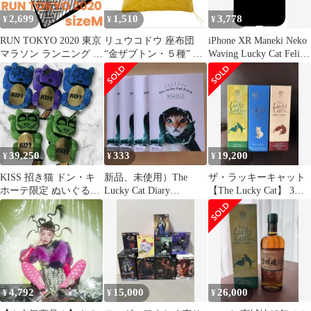
2,699
1,510
3,778
¥
¥
¥
RUN TOKYO 2020 東京
リュウコドウ 座布団
iPhone XR Maneki Neko
マラソン ランニング ウ
“金ザブトン・５種” 14-
Waving Lucky Cat Feline
ェア 半袖 Tシャツ
71-75 中金ザブトン10
Lucky Kawaii Anime
Ｘ10
Cats スマホケース
39,250
333
19,200
¥
¥
¥
KISS 招き猫 ドン・キ
新品、未使用）The
ザ・ラッキーキャット
ホーテ限定 ぬいぐるみ
Lucky Cat Diary
【The Lucky Cat】 3本
マスコット
2026（４月始まり）４
セット
冊
4,792
15,000
26,000
¥
¥
¥