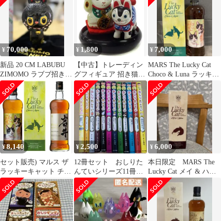
70,000
1,800
7,000
¥
¥
¥
新品 20 CM LABUBU
【中古】トレーディン
MARS The Lucky Cat
ZIMOMO ラブブ招き猫
グフィギュア 招き猫と
Choco & Luna ラッキー
限定版
犬張子 「日本のお土産
キャット
～伝統文化コレクショ
ン～」 THE STUDY
ROOM羽田空港店限定
8,140
2,500
6,000
¥
¥
¥
セット販売) マルス ザ
12冊セット おしりた
本日限定 MARS The
ラッキーキャット チョ
んていシリーズ11冊＋
Lucky Cat メイ & ハナ
コ＆ルナ ALC43%
おしりダンディ
700ml
700ML & 岩井 トラディ
ション ALC40% 750ML