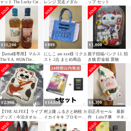
ャット The Lucky Cat
レンジ 完走メダル
ップ セット
May & Luna
11,200
899
1,000
¥
¥
¥
【keita様専用】マルス
にしこ am xxx様 リクエ
親子招福バンク LL 招
The Y.A. #02&The
スト 2点 まとめ商品
き猫 貯金箱 置物
Lucky Cat
2,900
14,000
4,300
¥
¥
¥
【THE ALFEE】ライブ
村上隆 ふるさと納税 カ
旧正月セール 最新
グッズ・今治タオル 招
イカイキキ プロモーシ
作 Lulu子豚 マネキ
き猫 ハンドタオル 3枚
ョンカード トレカの世
ンネコ キーホルダー
セット
界 5セット