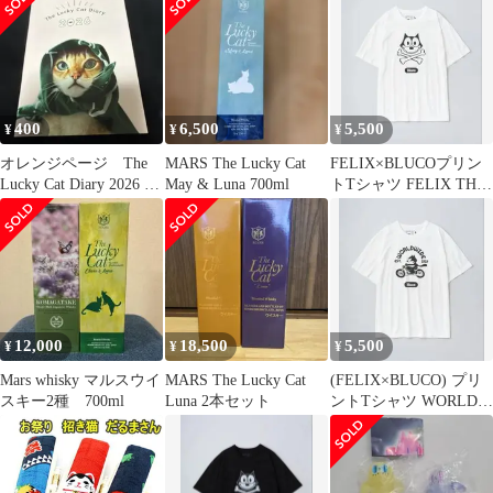
界125パック
400
6,500
5,500
¥
¥
¥
オレンジページ The
MARS The Lucky Cat
FELIX×BLUCOプリン
Lucky Cat Diary 2026 ス
May & Luna 700ml
トTシャツ FELIX THE
ケジュール帳
CAT ホワイト L
12,000
18,500
5,500
¥
¥
¥
Mars whisky マルスウイ
MARS The Lucky Cat
(FELIX×BLUCO) プリ
スキー2種 700ml
Luna 2本セット
ントTシャツ WORLD
WIDE ホワイトL