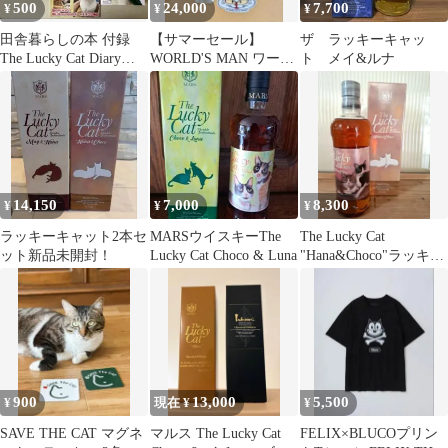
500
24,000
7,700
¥
¥
¥
田舎暮らしの本 付録
【サマーセール】
ザ ラッキーキャッ
The Lucky Cat Diary
WORLD'S MAN ワール
ト メイ&ルナ
2026
ズマン The CAT 招き猫
14,150
7,000
8,300
¥
¥
¥
ラッキーキャット2本セ
MARSウイスキーThe
The Lucky Cat
ット新品未開封！
Lucky Cat Choco & Luna
"Hana&Choco"ラッキー
キャットハナ&チョコ
900
13,000
5,500
¥
現在 ¥
¥
SAVE THE CAT マグネ
マルス The Lucky Cat
FELIX×BLUCOプリン