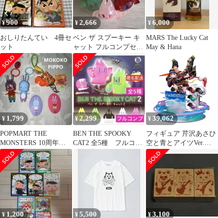
900
2,666
6,000
¥
¥
¥
おしりたんてい 4冊セ
ベン ザ スプーキー キ
MARS The Lucky Cat
ット
ャット フルコンプセッ
May & Hana
ト
1,799
2,299
39,062
¥
¥
¥
POPMART THE
BEN THE SPOOKY
フィギュア 芹沢あさひ
MONSTERS 10周年
CAT2 全5種 フルコン
空と青とアイツVer.
ラブブ モココ
プ コンプリート ガ
「アイドルマスター シ
チャ
ャイニーカラーズ」 1/7
PVC&ABS製塗装済完
成品 アソビストア&あ
みあみ限定【10日以内
発送】
1,200
5,500
3,100
¥
¥
¥