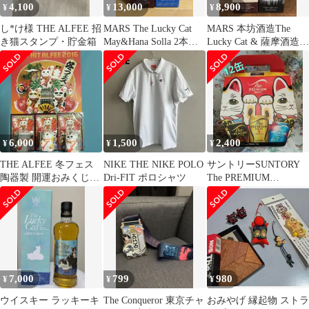
4,100
13,000
8,900
¥
¥
¥
し*け様 THE ALFEE 招
MARS The Lucky Cat
MARS 本坊酒造The
き猫スタンプ・貯金箱
May&Hana Solla 2本セ
Lucky Cat & 薩摩酒造
ット
Sleepy Bear
6,000
1,500
2,400
¥
¥
¥
THE ALFEE 冬フェス
NIKE THE NIKE POLO
サントリーSUNTORY
陶器製 開運おみくじ招
Dri-FIT ポロシャツ
The PREMIUM
き猫 桜猫 坂猫 高
MALT'S☆3種セット12
猫セット
缶
7,000
799
980
¥
¥
¥
ウイスキー ラッキーキ
The Conqueror 東京チャ
おみやげ 縁起物 ストラ