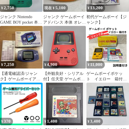
2,750
5,100
13,200
¥
現在 ¥
¥
ジャンク Nintendo
ジャンク ゲームボーイ
初代ゲームボーイ【ジ
GAME BOY pocket 本体
アドバンス 本体 オレン
ャンク】
グリーン
ジ
7,250
4,900
11,000
¥
¥
¥
【通電確認済/ジャン
【外観良好・シリアル
ゲームボーイポケッ
ク】ゲームボーイアド
付】任天堂 ゲームボー
ト イエロー 箱付
バンス バイオレット 箱
イポケット レッド ジャ
き 説明書付き ジャ
説付＋オマケ
ンク品
ンク
370
1,400
3,400
¥
¥
¥