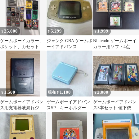
25,000
5,299
1,999
¥
¥
¥
ゲームボーイカラー、
ジャンク GBA ゲームボ
Nintendo ゲームボーイ
ポケット、カセット 、
ーイアドバンス
カラー用ソフト4点
GBパックなどセット売
り動作未確認
1,500
1,100
2,000
¥
現在 ¥
¥
ゲームボーイアドバン
ゲームボーイアドバン
ゲームボーイアドバン
ス用充電器液漏れジャ
スSP キーホルダー
ス3本セット 値下依頼
ンク品
ブルー
可能