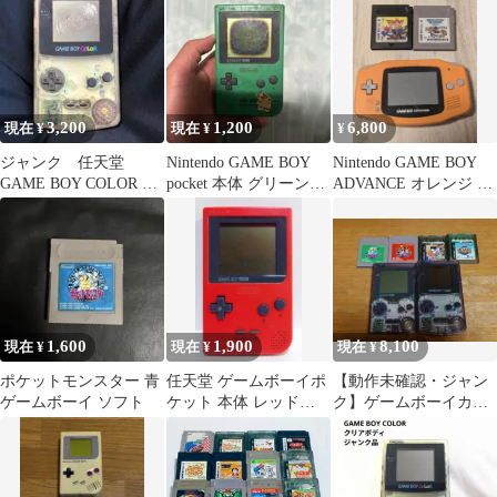
3,200
1,200
6,800
現在 ¥
現在 ¥
¥
ジャンク 任天堂
Nintendo GAME BOY
Nintendo GAME BOY
GAME BOY COLOR 本
pocket 本体 グリーンジ
ADVANCE オレンジ 本
体 クリア
ャンク品
体(おまけ付)
1,600
1,900
8,100
現在 ¥
現在 ¥
現在 ¥
ポケットモンスター 青
任天堂 ゲームボーイポ
【動作未確認・ジャン
ゲームボーイ ソフト
ケット 本体 レッド
ク】ゲームボーイカラ
MGB-001 ジャンク品
ー / ポケット 本体2台
＋ソフト4本