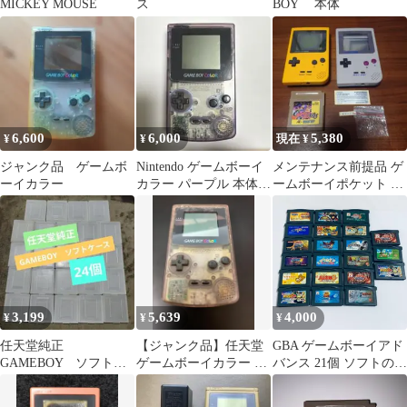
MICKEY MOUSE
ス
BOY 本体
6,600
6,000
5,380
¥
¥
現在 ¥
ジャンク品 ゲームボ
Nintendo ゲームボーイ
メンテナンス前提品 ゲ
ーイカラー
カラー パープル 本体
ームボーイポケット 本
ジャンク品
体 起動確認済み
3,199
5,639
4,000
¥
¥
¥
任天堂純正
【ジャンク品】任天堂
GBA ゲームボーイアド
GAMEBOY ソフト
ゲームボーイカラー 本
バンス 21個 ソフトのみ
ケース ゲームボー
体 クリアパープル
まとめ セット 動作未確
イ ゲームボーイカラ
認 ジャンク品 6100426