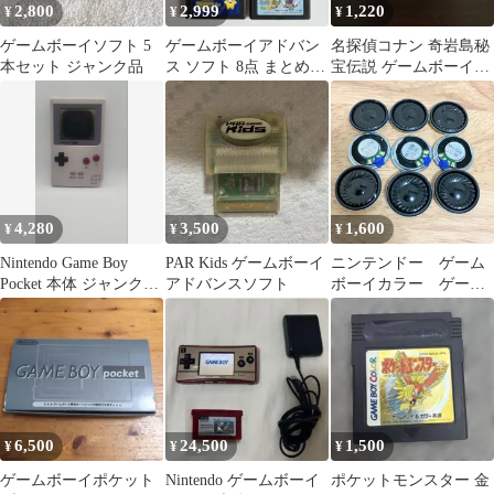
2,800
2,999
1,220
¥
¥
¥
ゲームボーイソフト 5
ゲームボーイアドバン
名探偵コナン 奇岩島秘
本セット ジャンク品
ス ソフト 8点 まとめ売
宝伝説 ゲームボーイソ
り
フト
4,280
3,500
1,600
¥
¥
¥
Nintendo Game Boy
PAR Kids ゲームボーイ
ニンテンドー ゲーム
Pocket 本体 ジャンク
アドバンスソフト
ボーイカラー ゲーム
MGB-001
ボーイアドバンス 新
品スピーカー 修理
DIY ジャンク修理 部
品 任天堂 GBA GBC
6,500
24,500
1,500
¥
¥
¥
ゲームボーイポケット
Nintendo ゲームボーイ
ポケットモンスター 金