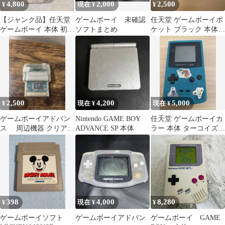
4,800
2,000
2,500
¥
現在 ¥
¥
【ジャンク品】任天堂
ゲームボーイ 未確認
任天堂 ゲームボーイポ
ゲームボーイ 本体 初代
ソフトまとめ
ケット ブラック 本体
グレー
ジャンク品
2,500
4,200
5,000
¥
現在 ¥
現在 ¥
ゲームボーイアドバン
Nintendo GAME BOY
任天堂 ゲームボーイカ
ス 周辺機器 クリアグ
ADVANCE SP 本体
ラー 本体 ターコイズ
リーン ジャンク品
CGB-001 動作無確認
398
4,000
8,280
¥
現在 ¥
¥
ゲームボーイソフト
ゲームボーイアドバン
ゲームボーイ GAME