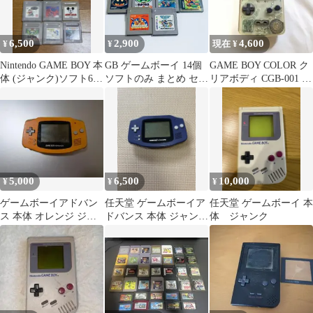
6,500
2,900
4,600
¥
¥
現在 ¥
Nintendo GAME BOY 本
GB ゲームボーイ 14個
GAME BOY COLOR ク
体 (ジャンク)ソフト6本
ソフトのみ まとめ セッ
リアボディ CGB-001 本
セット
ト 動作未確認 ジャンク
体 ジャンク品
品 6100396
5,000
6,500
10,000
¥
¥
¥
ゲームボーイアドバン
任天堂 ゲームボーイア
任天堂 ゲームボーイ 本
ス 本体 オレンジ ジャ
ドバンス 本体 ジャン
体 ジャンク
ンク
ク GBA