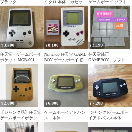
ブラック
ミクロ 本体 カセッ
ゲームボーイ ソフト
ト 充電器 付き ジ
ャンク品
3,700
8,100
3,199
¥
¥
¥
任天堂 ゲームボーイ
Nintendo 任天堂 GAME
任天堂純正
ポケット MGB-001
BOY ゲームボーイ 初代
GAMEBOY ソフト
本体 ジャンク
ケース ゲームボー
イ ゲームボーイカラ
ー ②
2,000
6,000
7,200
¥
¥
¥
【ジャンク品】任天堂
ゲームボーイアドバン
[ジャンク]ゲームボー
ゲームボーイポケット
ス 本体
イアドバンス本体
本体 MGB-001