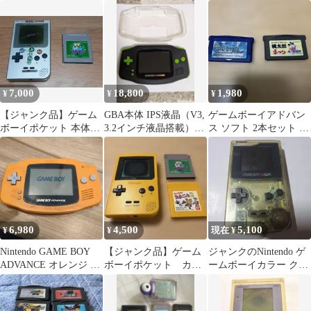
ット イエロー 箱、説
COLOR 本体 パ
明書付属
7,000
18,800
1,980
¥
¥
¥
【ジャンク品】ゲーム
GBA本体 IPS液晶（V3,
ゲームボーイアドバン
ボーイポケット 本体＋
3.2インチ液晶搭載）と
ス ソフト 2本セット ポ
ポケットモンスター緑
TPU保護ケース
ケットモンスター 桃太
00A
郎まつり
6,980
4,500
5,100
¥
¥
現在 ¥
Nintendo GAME BOY
【ジャンク品】ゲーム
ジャンクのNintendo ゲ
ADVANCE オレンジ 本
ボーイポケット カセ
ームボーイカラー クリ
体
ット付き
ア 本体0151