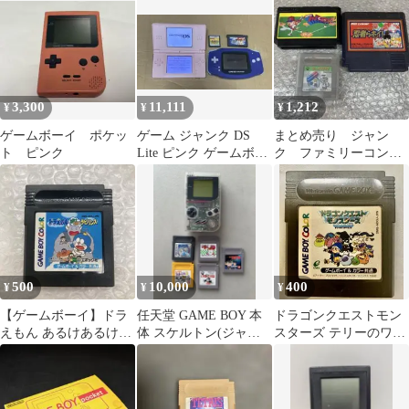
オリジナル
3,300
11,111
1,212
¥
¥
¥
ゲームボーイ ポケッ
ゲーム ジャンク DS
まとめ売り ジャン
ト ピンク
Lite ピンク ゲームボー
ク ファミリーコンピ
イアドバンス 本体
ュータ ソフト ゲー
ムボーイ 任天堂
500
10,000
400
¥
¥
¥
【ゲームボーイ】ドラ
任天堂 GAME BOY 本
ドラゴンクエストモン
えもん あるけあるけラ
体 スケルトン(ジャン
スターズ テリーのワン
ビリンス
ク) +ソフト5本セット
ダーランド GB ソフト