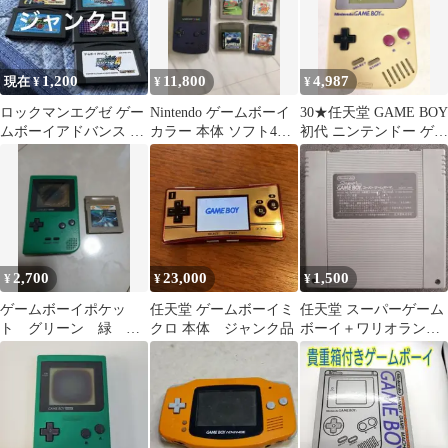
1,200
11,800
4,987
現在 ¥
¥
¥
ロックマンエグゼ ゲー
Nintendo ゲームボーイ
30★任天堂 GAME BOY
ムボーイアドバンス ソ
カラー 本体 ソフト4本
初代 ニンテンドー ゲー
フト まとめ売り
カメラセットジャンク
ムボーイ 白黒
品
2,700
23,000
1,500
¥
¥
¥
ゲームボーイポケッ
任天堂 ゲームボーイミ
任天堂 スーパーゲーム
ト グリーン 緑
クロ 本体 ジャンク品
ボーイ＋ワリオランド
Nintendo ソフト付き
ジャンク品