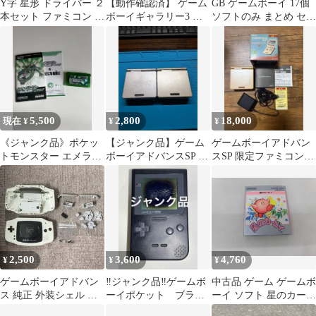
Y字 星形 ドライバー ２
【動作確認済】 ゲーム
GB ゲームボーイ 17個
本セット ファミコン ス
ボーイギャラリー3 ソ
ソフトのみ まとめ セッ
ーファミ ゲームボーイ
フトのみ
ト 動作未確認 ジャンク
64
品 6100397
5,500
2,800
18,000
現在 ¥
¥
¥
《ジャンク品》ポケッ
【ジャンク品】ゲーム
ゲームボーイアドバン
トモンスター エメラル
ボーイアドバンスSP 2
スSP 限定ファミコンカ
ド GBA ソフト
台
ラー 本体 箱・付属品付
き ジャンク
2,500
3,600
4,760
¥
¥
¥
ゲームボーイアドバン
‼️ジャンク品‼️ゲームボ
中古品 ゲーム ゲームボ
ス 純正 外装シェル 各
ーイポケット ブラッ
ーイ ソフト 星のカービ
種ボタン セット GBA
ク 本体 MGB-001 黒
ィ 箱説付き