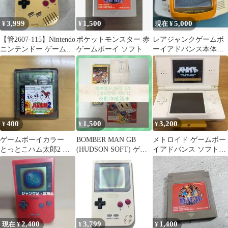
3,999
1,500
5,000
¥
¥
現在 ¥
【管2607-115】Nintendo
ポケットモンスター 赤
レアジャンクゲームボ
ニンテンドー ゲームボ
ゲームボーイ ソフト
ーイアドバンス本体と
ーイ DMG-01 ジャンク
ライトボーイ
品 動作未確認 現状渡し
400
1,500
3,200
¥
¥
¥
ゲームボーイカラー
BOMBER MAN GB
メトロイド ゲームボー
とっとこハム太郎2 ハ
(HUDSON SOFT) ゲー
イアドバンス ソフトの
ムちゃんず大集合でち
ムボーイ
み 作動確認済 ジャ
ゅ
ンク扱い
2,400
3,799
1,400
現在 ¥
¥
¥