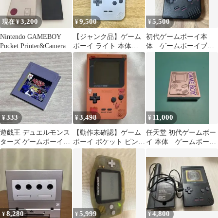
3,200
9,500
5,500
現在 ¥
¥
¥
Nintendo GAMEBOY
【ジャンク品】ゲーム
初代ゲームボーイ本
Pocket Printer&Camera
ボーイ ライト 本体
体 ゲームボーイブロ
GAME BOY LIGHT シ
ス ブラック ジャン
ルバー
ク
333
3,498
11,000
¥
¥
¥
遊戯王 デュエルモンス
【動作未確認】ゲーム
任天堂 初代ゲームボー
ターズ ゲームボーイソ
ボーイ ポケット ピンク
イ 本体 ゲームボーイ
フト 動作未確認
任天堂 ゲーム機 本体
ブロス 箱付属
8,280
5,999
4,800
¥
¥
¥