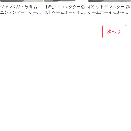
ジャンク品・故障品
⁠【希少・コレクター必
ポケットモンスター 赤
ニンテンドー ゲーム
見】ゲームボーイポケ
ゲームボーイ GB 任天
ボーイポケット本体
ット グレー MGB-001
堂 ソフト 初代ポケモン
部品取り
次へ