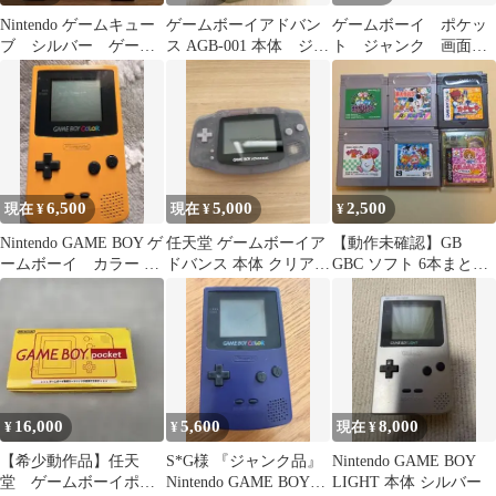
Nintendo ゲームキュー
ゲームボーイアドバン
ゲームボーイ ポケッ
ブ シルバー ゲーム
ス AGB-001 本体 ジャ
ト ジャンク 画面焼
ボーイプレーヤー ジ
ンク品
け
ャンク
6,500
5,000
2,500
現在 ¥
現在 ¥
¥
Nintendo GAME BOY ゲ
任天堂 ゲームボーイア
【動作未確認】GB
ームボーイ カラー イ
ドバンス 本体 クリア
GBC ソフト 6本まとめ
エロー 本体
動作無確認
売り ポケットモンスタ
ー緑 他
16,000
5,600
8,000
¥
¥
現在 ¥
【希少動作品】任天
S*G様 『ジャンク品』
Nintendo GAME BOY
堂 ゲームボーイポケ
Nintendo GAME BOY
LIGHT 本体 シルバー