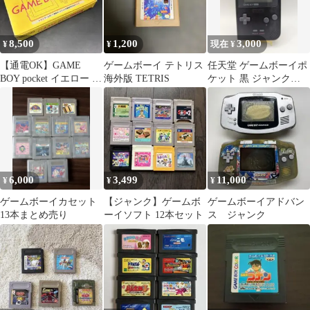
8,500
1,200
3,000
¥
¥
現在 ¥
【通電OK】GAME
ゲームボーイ テトリス
任天堂 ゲームボーイポ
BOY pocket イエロー 本
海外版 TETRIS
ケット 黒 ジャンク
体 ジャンク
MGB-001
6,000
3,499
11,000
¥
¥
¥
ゲームボーイカセット
【ジャンク】ゲームボ
ゲームボーイアドバン
13本まとめ売り
ーイソフト 12本セット
ス ジャンク