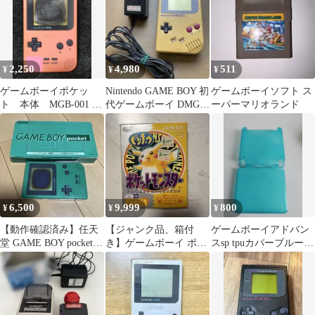
ー ①
2,250
4,980
511
¥
¥
¥
ゲームボーイポケッ
Nintendo GAME BOY 初
ゲームボーイソフト ス
ト 本体 MGB-001 ピ
代ゲームボーイ DMG-
ーパーマリオランド
ンク ジャンク
01 通電OK
6,500
9,999
800
¥
¥
¥
【動作確認済み】任天
【ジャンク品、箱付
ゲームボーイアドバン
堂 GAME BOY pocket
き】ゲームボーイ ポケ
スsp tpuカバーブルー
本体 グリーン 箱付き
ットモンスター ピカチ
(ジャンク)
ュウ