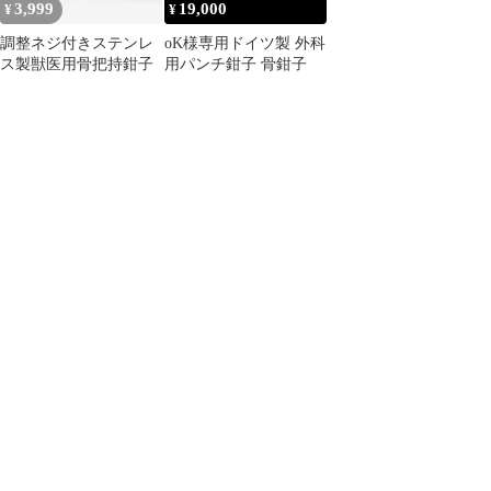
3,999
19,000
¥
¥
調整ネジ付きステンレ
oK様専用ドイツ製 外科
ス製獣医用骨把持鉗子
用パンチ鉗子 骨鉗子