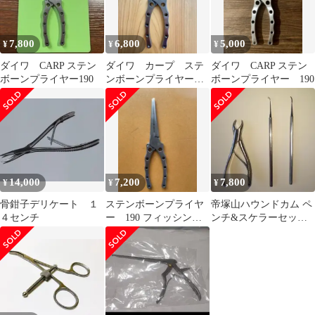
7,800
6,800
5,000
¥
¥
¥
ダイワ CARP ステン
ダイワ カープ ステ
ダイワ CARP ステン
ボーンプライヤー190
ンボーンプライヤー
ボーンプライヤー 190
160 中古
14,000
7,200
7,800
¥
¥
¥
骨鉗子デリケート １
ステンボーンプライヤ
帝塚山ハウンドカム ペ
４センチ
ー 190 フィッシング
ンチ&スケラーセット3
プライヤー ステンレス
点セット
製