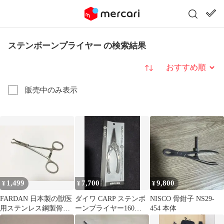
ステンボーンプライヤー の検索結果
並び替え
販売中のみ表示
1,499
7,700
9,800
¥
¥
¥
FARDAN 日本製の獣医
ダイワ CARP ステンボ
NISCO 骨鉗子 NS29-
用ステンレス鋼製骨把
ーンプライヤー160
454 本体
持鉗子 14cm
(PSE-001)