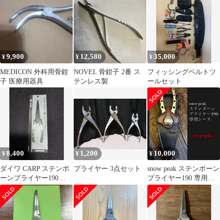
9,900
12,580
35,000
¥
¥
¥
MEDICON 外科用骨鉗
NOVEL 骨鉗子 2番 ス
フィッシングベルトツ
子 医療用器具
テンレス製
ールセット
8,400
1,200
10,000
¥
¥
¥
ダイワ CARP ステンボ
プライヤー 3点セット
snow peak ステンボーン
ーンプライヤー190
プライヤー190 専用シ
(PSE-002)
ース