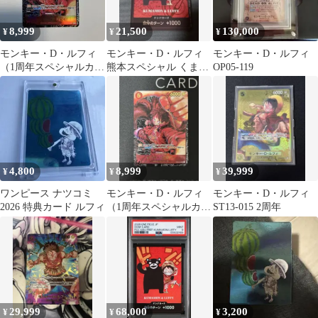
8,999
21,500
130,000
¥
¥
¥
モンキー・D・ルフィ
モンキー・D・ルフィ
モンキー・D・ルフィ
（1周年スペシャルカー
熊本スペシャル くまモ
OP05-119
ド）新時代の主役
ン ドンカード プロモ
パラレル
4,800
8,999
39,999
¥
¥
¥
ワンピース ナツコミ
モンキー・D・ルフィ
モンキー・D・ルフィ
2026 特典カード ルフィ
（1周年スペシャルカー
ST13-015 2周年
ド）新時代の主役
29,999
68,000
3,200
¥
¥
¥