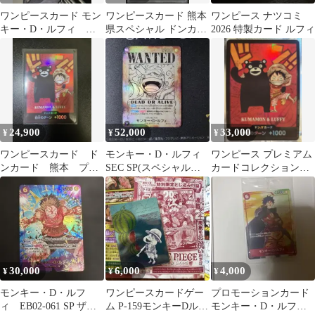
ワンピースカード モン
ワンピースカード 熊本
ワンピース ナツコミ
キー・D・ルフィ
県スペシャル ドンカー
2026 特製カード ルフィ
EB02-061 SP パラレル
ド ルフィ PSA9
24,900
52,000
33,000
¥
¥
¥
ワンピースカード ド
モンキー・D・ルフィ
ワンピース プレミアム
ンカード 熊本 プロ
SEC SP(スペシャルカ
カードコレクション
モ ルフィ
ード) 手配書 OP05-119
熊本復興スペシャル
ルフィ
30,000
6,000
4,000
¥
¥
¥
モンキー・D・ルフ
ワンピースカードゲー
プロモーションカード
ィ EB02-061 SP ザベ
ム P-159モンキーDルフ
モンキー・D・ルフィ