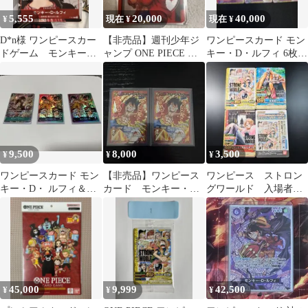
シャルカードセット
5,555
20,000
40,000
¥
現在 ¥
現在 ¥
ONE PIECE FILM RED
入場者特典 【未開封】
D*n様 ワンピースカー
【非売品】週刊少年ジ
ワンピースカード モン
セット
ドゲーム モンキーD
ャンプ ONE PIECE ク
キー・D・ルフィ 6枚セ
ルフィ 漫画背景 ス
リアカード
ット
ペシャルカードセ
9,500
8,000
3,500
¥
¥
¥
ワンピースカード モン
【非売品】ワンピース
ワンピース ストロン
キー・D・ ルフィ＆エ
カード モンキー・
グワールド 入場者特
ース 3枚セット
D・ルフィ 2枚セット
典 データカードダ
ス プロモ
45,000
9,999
42,500
¥
¥
¥