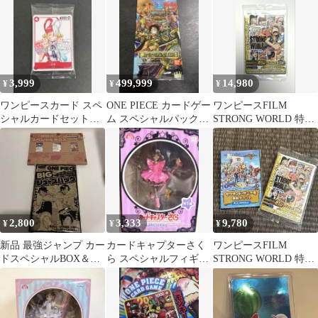
HappyCrown
3,999
499,999
14,980
¥
¥
¥
ワンピースカード スペ
ONE PIECE カードゲー
ワンピースFILM
シャルカードセット
ム スペシャルパック
STRONG WORLD 特典
FILM RED ウタ
2004 未開封
カード・2009年製・非
販売
2,800
3,333
9,780
¥
¥
¥
新品 最強ジャンプ カー
カードキャプターさく
ワンピースFILM
ドスペシャルBOX＆シ
ら スペシャルフィギュ
STRONG WORLD 特典
ール ワンピース シュー
ア Lovely Kitten
カード・2009年製・非
ズバック
販売