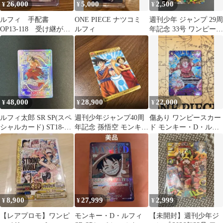
26,000
5,000
2,500
¥
¥
¥
ルフィ 手配書
ONE PIECE ナツコミ
週刊少年 ジャンプ 29周
OP13-118 受け継がれ
ルフィ
年記念 33号 ワンピース
る意思
カード プロモカード 付
き
48,000
28,900
22,000
¥
¥
¥
ルフィ太郎 SR SP(スペ
週刊少年ジャンプ40周
傷あり ワンピースカー
シャルカード) ST18-
年記念 孫悟空 モンキ
ド モンキー・D・ルフ
005
ー・D・ルフィ
ィ EB02-061 SP
8,900
27,999
2,999
¥
¥
¥
​【レアプロモ】ワンピ
モンキー・D・ルフィ
【未開封】週刊少年ジ