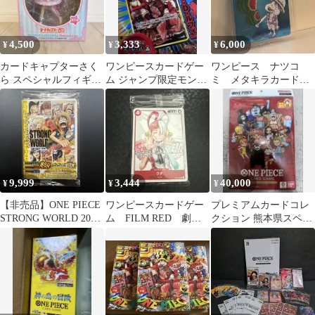
4,500
3,333
6,000
¥
¥
¥
カードキャプターさく
ワンピースカードゲー
ワンピース ナツコ
ら スペシャルフィギュ
ム ジャンプ限定モンキ
ミ メタキラカード
ア Platinum Star
ー・D・ルフィ カード
ルフィ スイカ3枚セッ
ト 尾田栄一郎
9,999
3,444
40,000
¥
¥
¥
【非売品】ONE PIECE
ワンピースカードゲー
プレミアムカードコレ
STRONG WORLD 2009
ム FILM RED 劇場
クション 熊本県スペシ
カードダス
版特典 12枚セット
ャル 冊子のみ ワンピー
ウタ
スカード