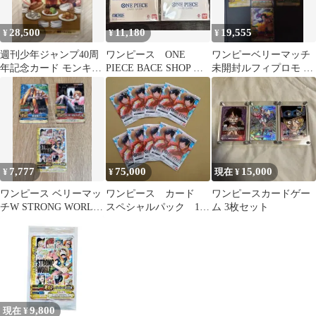
28,500
11,180
19,555
¥
¥
¥
週刊少年ジャンプ40周
ワンピース ONE
​ワンピーベリーマッチ
年記念カード モンキ
PIECE BACE SHOP リ
未開封ルフィプロモ 2
ー・D・ルフィ 孫悟空
ミテッドカード
種 ＋ エース7枚セッ
ト 値下げ
7,777
75,000
15,000
¥
¥
現在 ¥
ワンピース ベリーマッ
ワンピース カード
ワンピースカードゲー
チW STRONG WORLD
スペシャルパック 10
ム 3枚セット
プロモ 3枚セット 非
個 匿名配送 ルフ
売品
ィ プロモ
9,800
現在 ¥