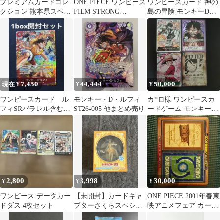
プレミアムカードコレ
ONE PIECE ワンピース
ワンピースカード 神の
クション 熊本県スペシ
FILM STRONG
島の冒険 モンキーDル
ャル ワンピースカード
WORLD 特典カード
フィ SP ST26-005
7,450
44,444
50,000
現在 ¥
¥
¥
ワンピースカード ル
モンキー・D・ルフィ
カ*ロ様 ワンピースカ
フィSRパラレル含む
ST26-005 他まとめ売り
ードゲーム モンキー・
1box開封セット
D・ルフィ 4枚セット
2,800
3,998
30,000
¥
¥
¥
ワンピース データカー
【未開封】カードキャ
ONE PIECE 2001年春東
ドダス 4枚セット
プターさくらスペシャ
映アニメフェア カード
ルフィギュアシリーズ
ダス 未開封