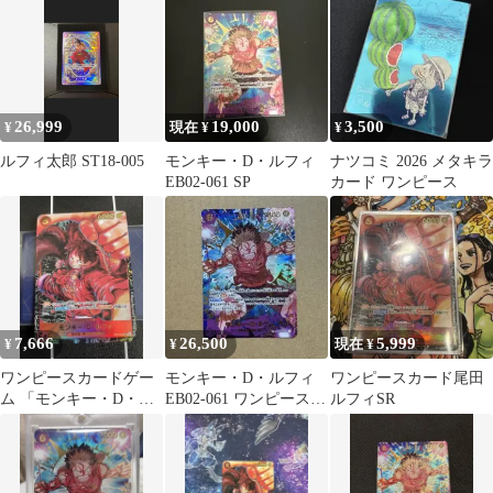
意思
26,999
19,000
3,500
¥
現在 ¥
¥
ルフィ太郎 ST18-005
モンキー・D・ルフィ
ナツコミ 2026 メタキラ
EB02-061 SP
カード ワンピース
7,666
26,500
5,999
¥
¥
現在 ¥
ワンピースカードゲー
モンキー・D・ルフィ
ワンピースカード尾田
ム 「モンキー・D・ル
EB02-061 ワンピースカ
ルフィSR
フィ」 ST01-012 SRパ
ードゲーム
ラレル