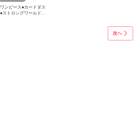
ワンピース●カードダス
●ストロングワールド
劇場限定スペシャルカ
ードセット
次へ