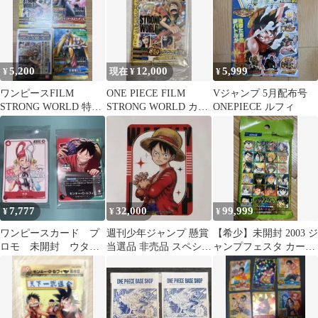
【040-260719-kk-02-
izu】
5,200
12,000
5,999
¥
現在 ¥
¥
ワンピースFILM
ONE PIECE FILM
Vジャンプ 5月配布号
STRONG WORLD 特典
STRONG WORLD カー
ONEPIECE ルフィ
カード3枚セット
ド
7,777
32,000
99,999
¥
¥
¥
ワンピースカード プ
週刊少年ジャンプ 懸賞
【希少】未開封 2003 ジ
ロモ 未開封 ウタ
当選品 非売品 スペシャ
ャンプフェスタ カード
ルフィ
ルクリアカード ワンピ
遊戯 ルフィ ナルト 悟
ース
空