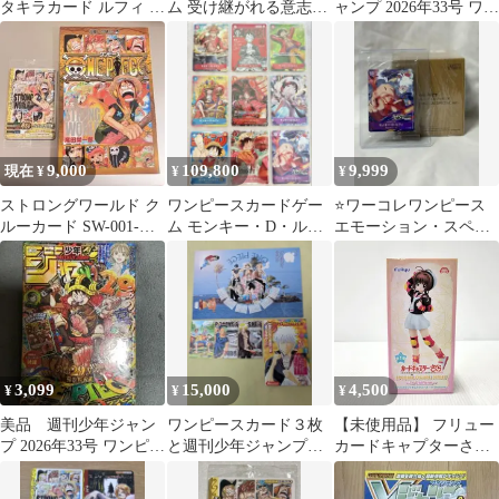
タキラカード ルフィ 1
ム 受け継がれる意志
ャンプ 2026年33号 ワン
枚 尾田栄一郎 サイン入
OP-13 未開封 10パッ
ピースカード付録付
り
ク
き 即日発送
9,000
109,800
9,999
現在 ¥
¥
¥
ストロングワールド ク
ワンピースカードゲー
⭐️ワーコレワンピース
ルーカード SW-001-W
ム モンキー・D・ルフ
エモーション・スペシ
PR 未開封
ィ プロモ他 ９枚セット
ャル限定フィギュア・
限定プロモカード
3,099
15,000
4,500
¥
¥
¥
美品 週刊少年ジャン
ワンピースカード３枚
【未使用品】 フリュー
プ 2026年33号 ワンピー
と週刊少年ジャンプ付
カードキャプターさく
スカード 付 シュリンク
録セット（ワンピー
ら スペシャルフィギュ
保管
ス、ナルト、銀魂）
アシリーズ In Uniform