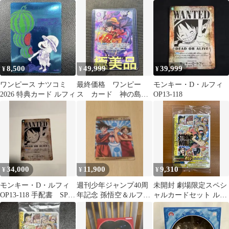
スト2 スペシャルカー
ィ ＆ナツコミカード
(超新星/麦わらの一味)
ド
8,500
49,999
39,999
¥
¥
¥
ワンピース ナツコミ
最終価格 ワンピー
モンキー・D・ルフィ
2026 特典カード ルフィ
ス カード 神の島の
OP13-118
冒険 ルフィ SP
ST26-005
34,000
11,900
9,310
¥
¥
¥
モンキー・D・ルフィ
週刊少年ジャンプ40周
未開封 劇場限定スペシ
OP13-118 手配書 SP-
年記念 孫悟空＆ルフィ
ャルカードセット ルフ
SEC
スペシャルカード
ィ ナミ シキ
ONEPIECE ワンピース
ストロングワールド