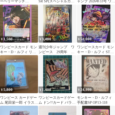
ーベリーマッチ
SR SP(スペシャルカー
ャンプ 2026年33号 ワン
STRONG WORLD ルフ
ド) ST01-012
ピースカード付録付
ィ 映画特典
き 即日発送
1,500
3,400
58,000
¥
¥
¥
ワンピースカード モン
週刊少年ジャンプ ワ
ワンピースカード モン
キー・D・ルフィ リー
ンピース 29周年 ル
キー・D・ルフィ ST26-
ダーパラレル
フィ カード入り付録
005
シュリンク 付き
5,800
1,400
24,999
¥
¥
¥
ワンピース カードゲー
ワンピースカードゲー
モンキー・D・ルフィ
ム 尾田栄一郎 イラスト
ム ドン!!カード パラレ
手配書SP OP13-118
カード スイカ
ル フォクシー