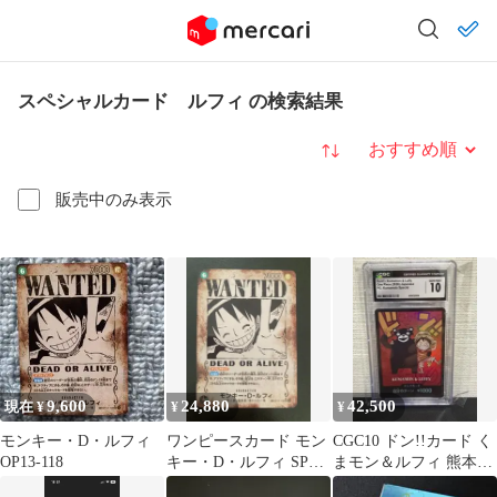
スペシャルカード ルフィ の検索結果
並び替え
販売中のみ表示
9,600
24,880
42,500
現在 ¥
¥
¥
モンキー・D・ルフィ
ワンピースカード モン
CGC10 ドン!!カード く
OP13-118
キー・D・ルフィ SP
まモン＆ルフィ 熊本ス
OP13-118 受け継がれる
ペシャル