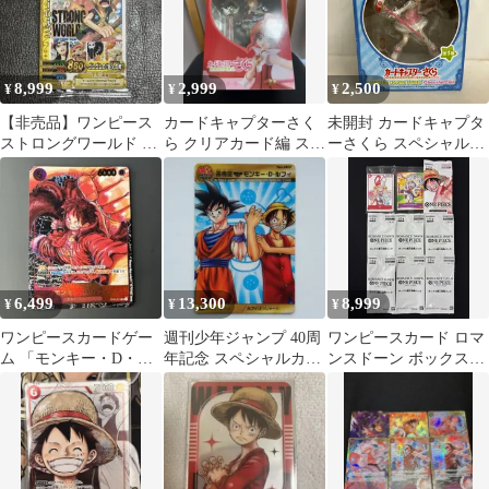
BANDAI バンダイ デー
タカードダス
8,999
2,999
2,500
¥
¥
¥
【非売品】ワンピース
カードキャプターさく
未開封 カードキャプタ
ストロングワールド 劇
ら クリアカード編 スペ
ーさくら スペシャルフ
場限定スペシャルカー
シャルフィギュア ロケ
ィギュアシリーズ 木之
ドセット 特典
ットビート
本桜 フィギュア 箱ダメ
ージ有 SF8269 c107
6,499
13,300
8,999
¥
¥
¥
ワンピースカードゲー
週刊少年ジャンプ 40周
ワンピースカード ロマ
ム 「モンキー・D・ル
年記念 スペシャルカー
ンスドーン ボックス購
フィ」 ST01-012 SR
ド 孫悟空 モンキー・
入特典パック 6パッ
黒背景
D・ルフィ
ク セブンイレブン ワ
ンピースカードゲーム
キャンペーン P-041
ルフィ プロモーショ
ンパック 2022 スペ