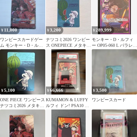
11,000
3,200
289,999
¥
¥
¥
ワンピースカードゲー
ナツコミ2026 ワンピー
モンキー・D・ルフィ
ム モンキー・D・ルフ
ス ONEPIECE メタキラ
ー OP05-060 L パラレル
ィ ST01-012
カード
スペシャルカード金箔
5,100
66,666
3,500
¥
¥
¥
ONE PIECE ワンピース
KUMAMON & LUFFY
ワンピースカード
ナツコミ2026 メタキラ
ルフィ ドン! PSA10 熊
カード ルフィ
本SP 784