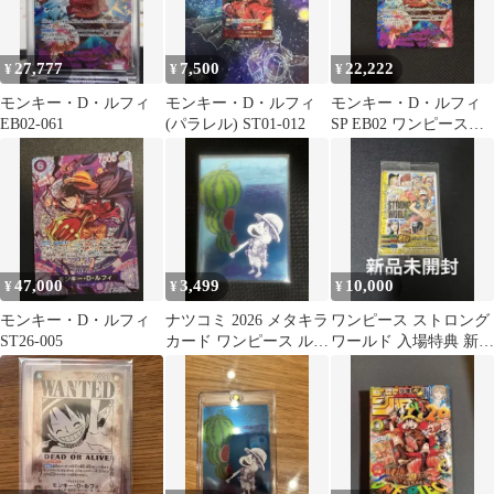
27,777
7,500
22,222
¥
¥
¥
モンキー・D・ルフィ
モンキー・D・ルフィ
モンキー・D・ルフィ
EB02-061
(パラレル) ST01-012
SP EB02 ワンピースカ
ード
47,000
3,499
10,000
¥
¥
¥
モンキー・D・ルフィ
ナツコミ 2026 メタキラ
ワンピース ストロング
ST26-005
カード ワンピース ルフ
ワールド 入場特典 新品
ィ
未開封