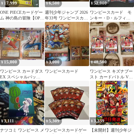
17,999
6,500
52,000
¥
¥
¥
ONE PIECEカードゲー
週刊少年ジャンプ 2026
ワンピースカード モ
ム 神の島の冒険【OP-
年33号 ワンピースカー
ンキー・D・ルフィ
15】
ド付録付き 3冊
プロモ まとめ売り
引退品
15,000
3,000
48,500
¥
¥
¥
ワンピース カードダス
ワンピースカード
ワンピース キズナブー
EX スペシャルパック
スト カードバトル Vジ
2002 ワンピース カー
ャンプ付録
ド 旧裏
3,111
5,309
3,339
¥
¥
¥
ナツコミ ワンピース メ
ワンピースカードゲー
【未開封】週刊少年ジ