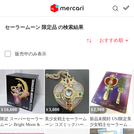
セーラームーン 限定品 の検索結果
並び替え
販売中のみ表示
16,600
3,000
2,980
¥
¥
¥
限定 スーパーセーラー
美少女戦士セーラーム
新品未開封 USJ限定美
ムーン Bright Moon &
ーン コズミックハート
少女戦士セーラームー
Legendary
コンパクト USJ限定
ン ミラー＆コームセッ