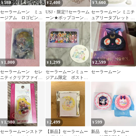
580
2,400
3,600
¥
¥
¥
セーラームーン ミュ
USJ・限定!!セーラーム
セーラームーン ミニチ
ージアム ロゴピン
ーン★ポップコーンバ
ュアリータブレット ム
ズ セーラームーンSS
ケット
ーンキャッスル
未使用 限定品
1,000
1,299
2,599
¥
¥
¥
セーラームーン セレ
セーラームーンミュー
セーラームーン
ニティクリアファイ
ジアム限定 ポストカ
ル セーラームーン
ード4枚セット
展 限定品！
1,980
2,499
599
¥
¥
¥
セーラームーンストア
【新品】セーラームー
新品 セーラームー