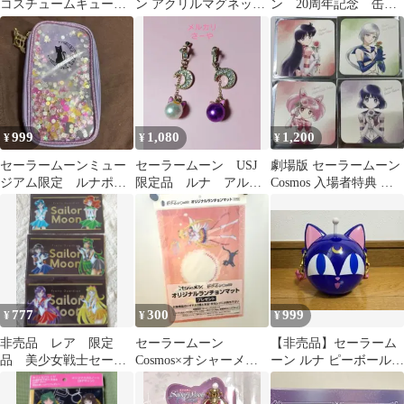
コスチュームキューピ
ン アクリルマグネット
ン 20周年記念 缶
ー セーラームーン
シリーズ
セーラーマーズ 限定
品
999
1,080
1,200
¥
¥
¥
セーラームーンミュー
セーラームーン USJ
劇場版 セーラームーン
ジアム限定 ルナポー
限定品 ルナ アルテ
Cosmos 入場者特典 コ
チ
ミス イヤリング
ースター 4種
777
300
999
¥
¥
¥
非売品 レア 限定
セーラームーン
【非売品】セーラーム
品 美少女戦士セーラ
Cosmos×オシャーメシ
ーン ルナ ピーボール
ームーン クリアファイ
オリジナルランチョン
USJ限定品
ル Meiji
マット（限定品）