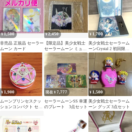
品
ト
1,500
2,450
1,700
¥
¥
¥
非売品 正規品 セーラー
【限定品】美少女戦士
美少女戦士セーラーム
ムーン カード
セーラームーン ミュー
ーンCrystal 2 初回限定
ジアム アクリルスタン
版 Blu-ray
ド
1,900
7,777
1,500
¥
現在 ¥
¥
ムーンプリンセスクッ
セーラームーンSS 幸運
美少女戦士セーラーム
ションコンパクト セー
のプレート 3点セット
ーン グッズ 3点セット
ラームーン