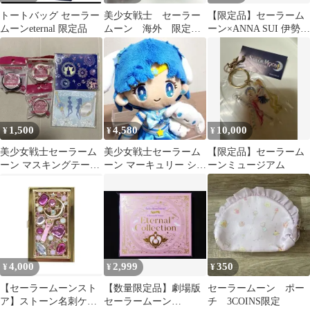
トートバッグ セーラー
美少女戦士 セーラー
【限定品】セーラーム
ムーンeternal 限定品
ムーン 海外 限定
ーン×ANNA SUI 伊勢丹
ラゲッジベルト 旅行
コラボ 時空の扉 長財布
かばん バンド
水色
1,500
4,580
10,000
¥
¥
¥
美少女戦士セーラーム
美少女戦士セーラーム
【限定品】セーラーム
ーン マスキングテープ
ーン マーキュリー シナ
ーンミュージアム
メモ帳 セブンイレブン
モン ぬいぐるみ
限定品
4,000
2,999
350
¥
¥
¥
【セーラームーンスト
【数量限定品】劇場版
セーラームーン ポー
ア】ストーン名刺ケー
セーラームーン
チ 3COINS限定