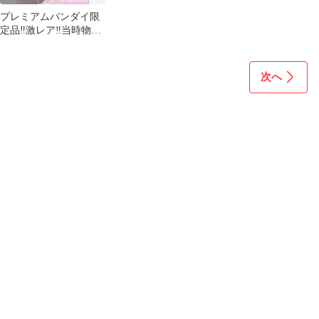
プレミアムバンダイ限
定品‼️激レア‼️当時物‼️
セーラームーン 指示
棒 ボールペン
次へ