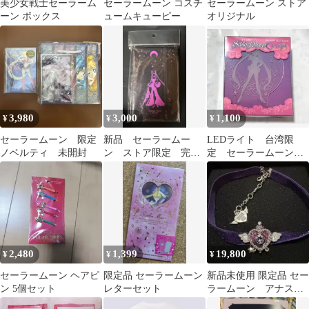
美少女戦士セーラーム
セーラームーン コスチ
セーラームーン ストア
ーン ボックス
ュームキューピー
オリジナル
3,980
3,000
1,100
¥
¥
¥
セーラームーン 限定
新品 セーラームー
LEDライト 台湾限
ノベルティ 未開封
ン ストア限定 完売
定 セーラームーン
品 ブラックレディ
未使用品
ハードカバーノート
2,480
1,399
19,800
¥
¥
¥
セーラームーン ヘアピ
限定品 セーラームーン
新品未使用 限定品 セー
ン 5個セット
レターセット
ラームーン アナス
イ コラボチョーカー