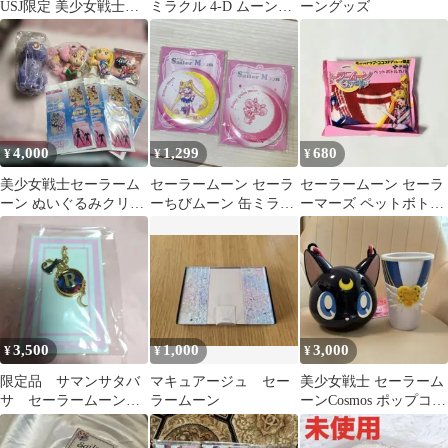
USJ限定 美少女戦士セ
ミラクル 4-D ムーン・
ーングッズ
ーラームーン ミニタオ
パレス編 ポーチキーチ
ルセット
ェーン
4,000
1,299
680
¥
¥
¥
美少女戦士セーラーム
セーラームーン セーラ
セーラームーン セーラ
ーン ぬいぐるみクリア
ーちびムーン 缶ミラー
ーマーズ ペットボトル
ファイルつなげてマス
2個 セブンイレブン限
カバー 限定 キャンペー
コットまとめセット
定 非売品
ン品 未開封
3,500
1,000
3,000
¥
¥
¥
限定品 サマンサタバ
マキュアージュ セー
美少女戦士 セーラーム
サ セーラームーン
ラームーン
ーンCosmos ポップコー
バッグ チャーム イニ
ンバケット&ドリンク
シャル R
ホルダー