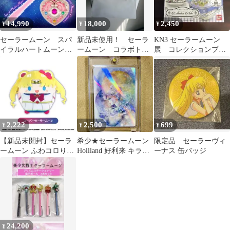
14,990
18,000
2,450
¥
¥
¥
セーラームーン スパ
新品未使用！ セーラ
KN3 セーラームーン
イラルハートムーンロ
ームーン コラボトー
展 コレクションプレ
ッド コズミックハー
ト
ート 限定品 スター
トコンパクト
ライツ
2,222
2,500
699
¥
¥
¥
【新品未開封】セーラ
希少★セーラームーン
限定品 セーラーヴィ
ームーン ふわコロりん
Holiland 好利来 キラカ
ーナス 缶バッジ
限定品 サンリオ 月野う
ード セレニティ レア
さぎ
24,200
¥