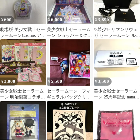
600
6,000
3,890
¥
¥
¥
劇場版 美少女戦士セー
美少女戦士セーラーム
✨希少✨ サマンサヴェ
ラームーンCosmos アク
ーン ショッパー＆クリ
ガ セーラームーン ルナ
リルキーホルダー 限
アファイルセット
ハンドバッグ 3way 黒
定 非売品
3,000
5,500
3,500
¥
¥
¥
美少女戦士セーラーム
セーラームーン フィ
美少女戦士セーラーム
ーン 明治製菓コラボグ
ギュラルバッグクリッ
ーン 25周年記念 nanaco
ッズセット
プ 土萠ほたる キー
カードセット B-TYPE
ホルダー