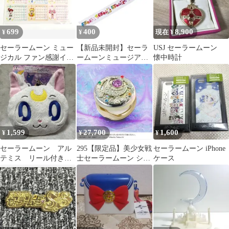
699
400
8,900
¥
¥
現在 ¥
セーラームーン ミュー
【新品未開封】セーラ
USJ セーラームーン
ジカル ファン感謝イベ
ームーンミュージア
懐中時計
ント シール カレンダー
ム クリアテープ 90年
当時物
代アニメロゴ
1,599
27,700
1,600
¥
¥
¥
セーラームーン アル
295【限定品】美少女戦
セーラームーン iPhone
テミス リール付き
士セーラームーン シャ
ケース
パスケース
イニングムーンパウダ
ー 2026