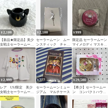
ス（ムーンスティッ
Eternal キャラクター
ク）ストア限定品
ソング集
2,100
2,100
999
¥
¥
¥
【新品★限定品】美少
セーラームーン ムー
限定品 セーラームーン
女戦士セーラームーン
ンスティック チャー
マイメロディ マスキン
ミュージアム 歯ブラ
ム スモールワールド
グテープ
シスタンド ルナ 黒
2,999
777
29,500
¥
¥
¥
レア USJ限定 美少
セーラームーンミュー
【希少】セーラームー
女戦士セーラームー
ジアム マルチケース
ン コンパクトハウ
ン Tシャツ ユニバ
ス プレミアムコレク
ション 変身ブローチ