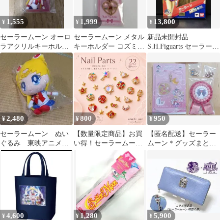
1,555
1,999
13,800
¥
¥
¥
セーラームーン オーロ
セーラームーン メタル
新品未開封品
ラアクリルキーホルダ
キーホルダー コズミッ
S.H.Figuarts セーラーV
ー
クハート
美少女戦士セーラーム
ーン
2,480
800
950
¥
¥
¥
セーラームーン ぬい
【数量限定商品】お買
【匿名配送】セーラー
ぐるみ 東映アニメー
い得！セーラームー
ムーン＊グッズまとめ
ション 限定品
ン、魔法少女風 ネイル
売り
パーツ 22個セット 月と
星のジュエリーパーツ
デコ素材
4,600
1,280
5,900
¥
¥
¥