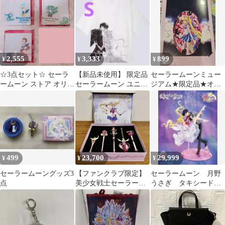
2,555
3,333
899
¥
¥
¥
☆3点セット☆ セーラ
【新品未使用】 限定品
セーラームーンミュー
ームーン ストア オリジ
セーラームーン ユニク
ジアム★限定品★オリ
ナル オーロラチャーム
ロ Tシャツ Sサイズ 半
ジナルポストカードセ
限定商品
袖 UT
ット★内部太陽系戦士
499
23,700
29,999
¥
¥
¥
セーラームーングッズ3
【ファンクラブ限定】
セーラームーン 月野
点
美少女戦士セーラーム
うさぎ タキシード仮
ーン
面 フィギュア