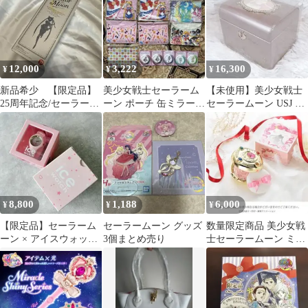
12,000
3,222
16,300
¥
¥
¥
新品希少 【限定品】
美少女戦士セーラーム
【未使用】美少女戦士
25周年記念/セーラーム
ーン ポーチ 缶ミラーま
セーラームーン USJ ジ
ーン水筒 ムーンホワイ
とめ売り
ュエリーボックス ユニ
ト
バ
8,800
1,188
6,000
¥
¥
¥
【限定品】セーラーム
セーラームーン グッズ
数量限定商品 美少女戦
ーン × アイスウォッチ
3個まとめ売り
士セーラームーン ミラ
腕時計 セーラーちびム
クルロマンス メイクア
ーン 箱付
ップパウダー