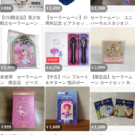
888
2,499
1,300
¥
¥
¥
【USJ限定品】美少女
【セーラームーン】25
セーラームーン ユニ
戦士セーラームーン セ
周年記念 ピアスセット
バーサルスタジオジャ
ーラーマーズ ブレスレ
限定 USJ /レア
パン限定コラボショル
ット 終売品
ダーバッグ
5%OFF
1,000
4,256
2,999
¥
¥
¥
未使用 セーラームー
【中古】ペン プルート
【限定品】セーラーム
ン 限定品 ビーズ入
＆サターン 指示ボール
ーン カードセット B-
りアクリルキーホルダ
セット 「美少女戦士セ
TYPE ミニチュアリー
ー 横浜 ちびムーン
ーラームーン」 プレミ
タブレット
アムバンダイ限定
999
1,600
1,500
¥
¥
¥