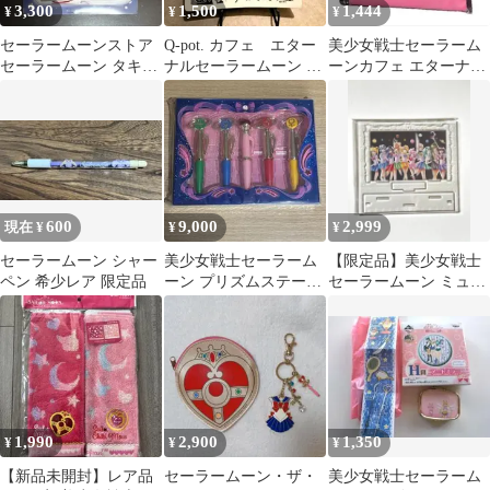
3,300
1,500
1,444
¥
¥
¥
セーラームーンストア
Q-pot. カフェ エター
美少女戦士セーラーム
セーラームーン タキシ
ナルセーラームーン プ
ーンカフェ エターナル
ード仮面 コスチューム
レート 皿 注文特
エコバッグ ピンク
キューピー
典 限定品
600
9,000
2,999
現在 ¥
¥
¥
セーラームーン シャー
美少女戦士セーラーム
【限定品】美少女戦士
ペン 希少レア 限定品
ーン プリズムステーシ
セーラームーン ミュー
ョナリー 変装ペン
ジアム アクリルスタン
変身ペン セット
ド
1,990
2,900
1,350
¥
¥
¥
【新品未開封】レア品
セーラームーン・ザ・
美少女戦士セーラーム