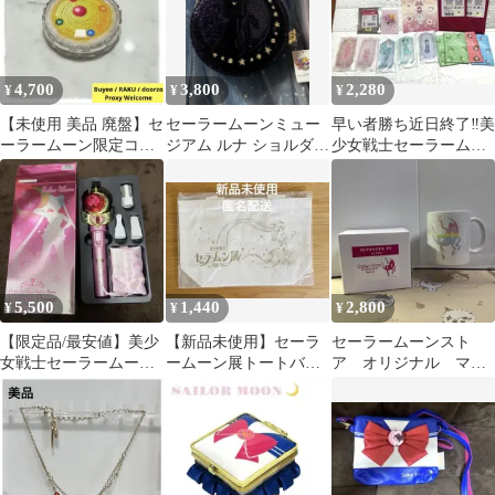
4,700
3,800
2,280
¥
¥
¥
【未使用 美品 廃盤】セ
セーラームーンミュー
早い者勝ち近日終了‼️美
ーラームーン限定コラ
ジアム ルナ ショルダー
少女戦士セーラームー
ボ品 シャイニングムー
バッグ 希少 美品
ン ストア オリジナル
ンパウダー
グッズセット
5,500
1,440
2,800
¥
¥
¥
【限定品/最安値】美少
【新品未使用】セーラ
セーラームーンスト
女戦士セーラームーン
ームーン展トートバッ
ア オリジナル マ
ネイルシャイナー
グ
グ ストアロゴ 限定
品