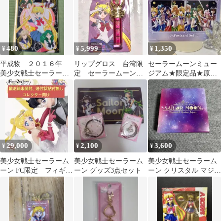
480
5,999
1,350
¥
¥
¥
平成物 ２０１６年
リップグロス 台湾限
セーラームーンミュー
美少女戦士セーラーム
定 セーラームーン
ジアム★限定品★原画
ーンCrystal A5ノート
コスメ 未使用品
★ポストカードセット
★六本木★イラスト
29,000
2,100
3,600
¥
¥
¥
美少女戦士セーラーム
美少女戦士セーラーム
美少女戦士セーラーム
ーン FC限定 フィギュ
ーン グッズ3点セット
ーン クリスタル マジッ
アーツゼロ プレミア
ク USJ ユニバ 限定
ムバンダイ