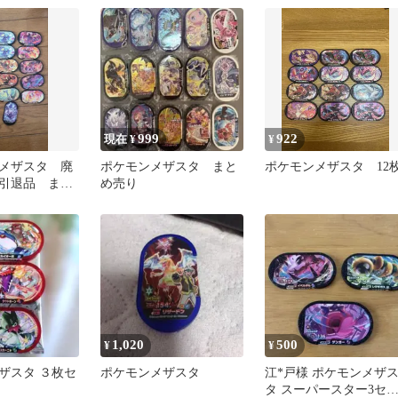
999
922
現在 ¥
¥
メザスタ 廃
ポケモンメザスタ まと
ポケモンメザスタ 12
引退品 まと
め売り
ーパースター
1,020
500
¥
¥
ザスタ ３枚セ
ポケモンメザスタ
江*戸様 ポケモンメザ
タ スーパースター3セ