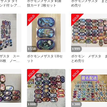
メザスタ ダイ
ポケモンメザスタ 剣盾
ポケモンメザスタ ま
ンド付 レア多
技カード 2枚セット
め売り
550
999
¥
¥
ザスタ スー
ポケモンメザスタ UBセ
ポケモン メザスタ 
16枚 ノーマ
ット
とめ売り
弱 ダイマック
888
300
¥
¥