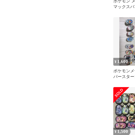
ポケモン 
マックスバ
数 ③
1,600
¥
ポケモンメ
パースター
ル200枚
スバンド
1,500
¥