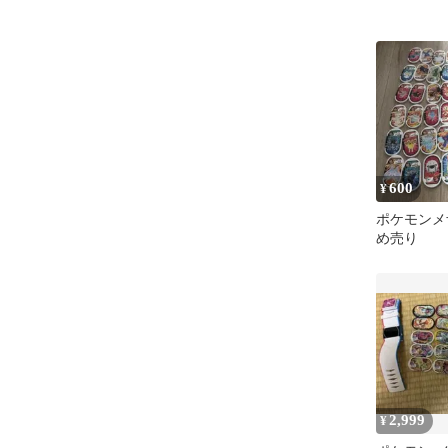
600
¥
ポケモンメ
め売り
2,999
¥