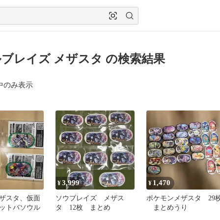
ブレイズ メザスタ の検索結果
中のみ表示
3,999
1,470
¥
¥
ザスタ、仮面
ソウブレイズ メザス
ポケモンメザスタ 29枚
ットバソウル
タ 12枚 まとめ
まとめうり