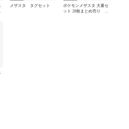
ス
メザスタ タグセット
ポケモンメザスタ 大量セ
め
ット 28枚まとめ売り ス
ーパースター
ス