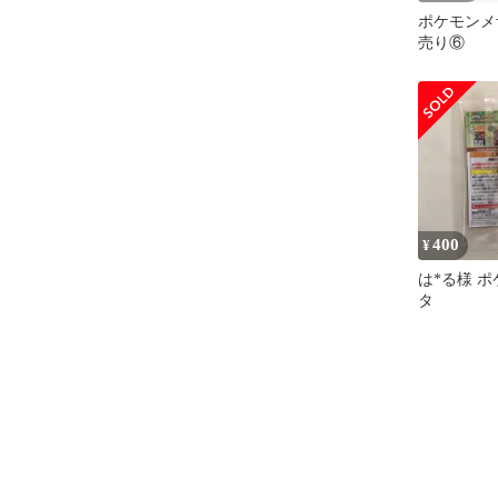
ポケモンメ
売り⑥
400
¥
は*る様 ポ
タ