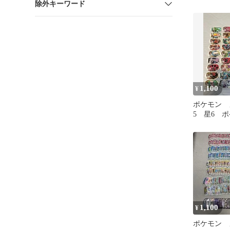
除外キーワード
1,100
¥
ポケモン 
5 星6 
ター まと
1,100
¥
ポケモン 