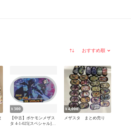
並び替え
300
4,000
¥
¥
￼
【中古】ポケモンメザス
メザスタ まとめ売り
タ 4-1-025[スペシャル]：
ソウブレイズ