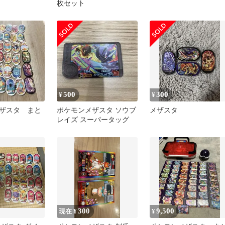
枚セット
500
300
¥
¥
ザスタ まと
ポケモンメザスタ ソウブ
メザスタ
レイズ スーパータッグ
300
9,500
現在 ¥
¥