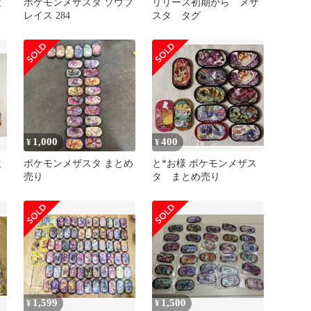
と
ポケモンメザスタ ソウブ
リリース初期から メザ
レイス 284
スタ タグ
1,000
400
¥
¥
ま
ポケモンメザスタ まとめ
と*お様 ポケモンメザス
売り
タ まとめ売り
1,599
1,500
¥
¥