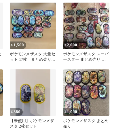
1,500
2,000
¥
¥
枚
ポケモンメザスタ 大量セ
ポケモンメザスタ スーパ
ット 17枚 まとめ売り
ースター まとめ売り ポ
スーパートレジャー
ケットモンスター メザス
タ
380
1,000
¥
¥
ス
【未使用】ポケモンメザ
ポケモンメザスタ まとめ
ッ
スタ 2枚セット
売り