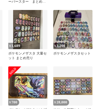
ーパースター まとめ売
り
1,689
3,200
¥
¥
ポケモンメザスタ 大量セ
ポケモンメザスタセット
ット まとめ売り
700
28,000
¥
¥