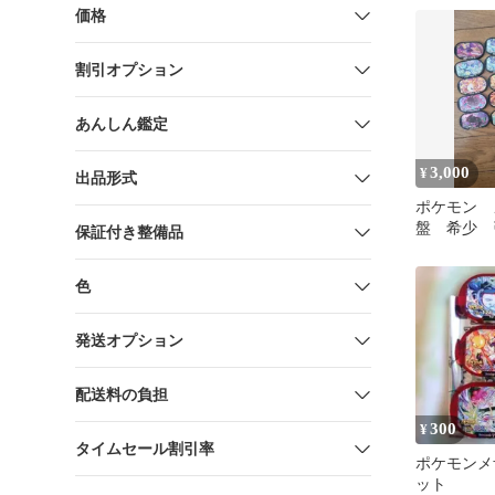
価格
割引オプション
あんしん鑑定
3,000
¥
出品形式
ポケモン 
盤 希少 
保証付き整備品
め売り ス
色
発送オプション
配送料の負担
300
¥
タイムセール割引率
ポケモンメ
ット