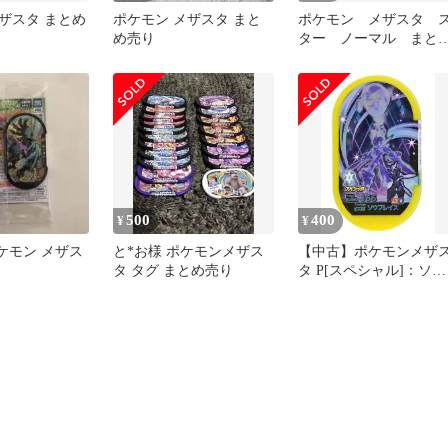
ザスタ まとめ
ポケモン メザスタ まと
ポケモン メザスタ 
め売り
ター ノーマル まと
売り
500
400
¥
¥
ケモン メザス
と*お様 ポケモンメザス
【中古】ポケモンメザ
タ タグ まとめ売り
タ P[スペシャル]：ソウ
ブレイズ