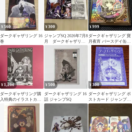
560
300
999
¥
¥
¥
ダークギャザリング 16
ジャンプSQ 2026年7月8
ダークギャザリング 寶
巻
月 ダークギャザリン
月夜宵 バースデイ缶バ
グ
ッジ バースデー缶バッ
ジ
1,200
500
300
¥
¥
¥
ダークギャザリング購
ダークギャザリング 16
ダークギャザリング ポ
入特典のイラストカー
話 ジャンプSQ
ストカード ジャンプ
ド 非売品 レア希少
SQ. 付録