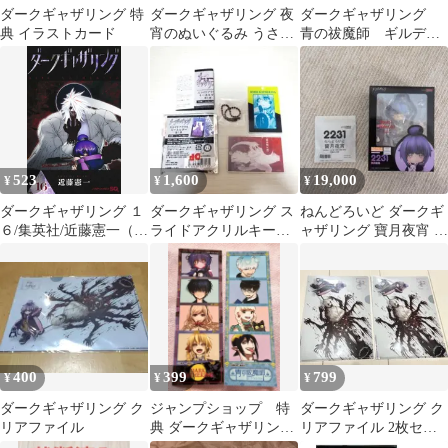
ダークギャザリング 特
ダークギャザリング 夜
ダークギャザリング
典 イラストカード
宵のぬいぐるみ うさぎ
青の祓魔師 ギルデッ
ウサギ マスコット
ドエネミー コースタ
ー
523
1,600
19,000
¥
¥
¥
ダークギャザリング １
ダークギャザリング ス
ねんどろいど ダークギ
６/集英社/近藤憲一（コ
ライドアクリルキーホ
ャザリング 寶月夜宵 特
ミック）
ルダー 第1弾 斎弄晒レ
典付き・未開封
頭
400
399
799
¥
¥
¥
ダークギャザリング ク
ジャンプショップ 特
ダークギャザリング ク
リアファイル
典 ダークギャザリング
リアファイル 2枚セッ
青の祓魔師 ステッカー
ト