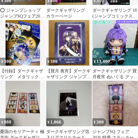
300
400
350
¥
¥
¥
⭕️ ジャンプショップ
ダークギャザリング
ダークギャザリング 18
ジャンプSQフェア2026
カラーページ
(ジャンプコミックス)
特典 ダークギャザリン
／近藤 憲一
グ
300
300
13,400
¥
¥
¥
【付録】ダークギャザ
【寶月 夜宵】ダークギ
ダークギャザリング 寶
リング メタリックポ
ャザリング ジャンプフ
月夜宵 ぬいぐる グッド
ストカード&フルカラ
ェア 特典
スマイルカンパ二ー
ーポストカード
888
1,066
300
¥
¥
¥
憂国のモリアーティ 極
ダークギャザリング箔
ジャンプSQ フェア
楽街 ダークギャザリン
入りアクリルカード斎
2026 特典 ステッカー