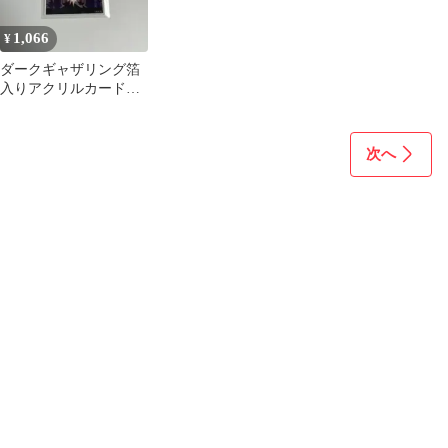
1,066
¥
ダークギャザリング箔
入りアクリルカード新
皇
次へ