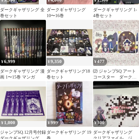
9,500
4,000
1,300
¥
¥
¥
ダークギャザリング 全
ダークギャザリング
ダークギャザリング 1-
巻セット
10〜16巻
4巻セット
6,999
9,350
477
¥
¥
¥
ダークギャザリング 漫
ダークギャザリング18
⑵ ジャンプSQ アート
画 1〜15巻 マンガ
巻セット
コースター ダークギ
ャザリング 2枚セット
1,000
999
300
¥
¥
¥
ジャンプSQ.12月号付録
ダークギャザリング 19
ダークギャザリング
ダークギャザリングポ
巻
クリアファイル ジャ