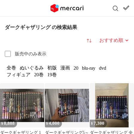
ダークギャザリング の検索結果
並び替え
販売中のみ表示
全巻
ぬいぐるみ
初版
漫画
20
blu-ray
dvd
フィギュア
20巻
19巻
8,888
4,000
7,300
¥
¥
¥
ダークギャザリング 1
ダークギャザリング5～
ダークギャザリング 全