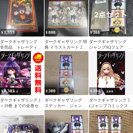
1,555
800
366
¥
¥
¥
ダークギャザリング
ダークギャザリング 特
ダークギャザリング
非売品 トレーディン
典 イラストカード 2枚
ジャンプSQフェア 特
グカード スリーブ
セット
典
入 美品
8,303
300
394
¥
¥
¥
ダークギャザリング 1
ダークギャザリング
ダークギャザリング 2
～19巻 までの全巻セッ
ステッカー ジャンプ
(ジャンプコミックス)
ト ジャンプコミックス
SQショップ特典
／近藤 憲一
近藤憲一 集英社（少年
コミック）