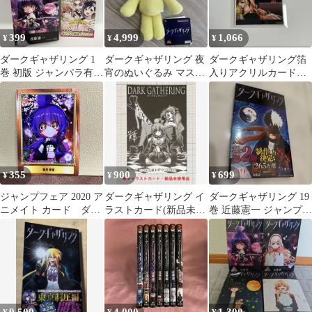
399
4,999
1,066
¥
¥
¥
ダークギャザリング 1
ダークギャザリング 夜
ダークギャザリング箔
巻 初版 ジャンパラ有り
宵のぬいぐるみ マスコ
入りアクリルカード月
近藤憲一
ット ねこ ネコ
蝕尽絶黒阿修羅
355
900
699
¥
¥
¥
ジャンプフェア 2020 ア
ダークギャザリング イ
ダークギャザリング 19
ニメイト カード ダー
ラストカード(新品未使
巻 近藤憲一 ジャンプコ
クギャザリング 寶月
用品)
ミックス
夜宵