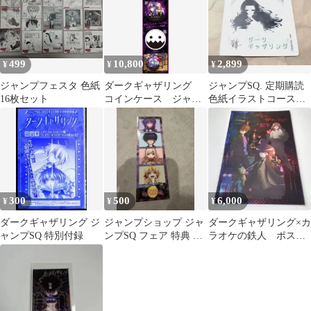
499
10,800
2,899
¥
¥
¥
ジャンプフェスタ 色紙
ダークギャザリング
ジャンプSQ. 定期購読
16枚セット
コインケース ジャン
色紙イラストコースタ
プSQ 定期購読者限
ー ダークギャザリング
定 寶月夜宵
300
500
6,000
¥
¥
¥
ダークギャザリング ジ
ジャンプショップ ジャ
ダークギャザリング×カ
ャンプSQ 特別付録
ンプSQ フェア 特典 ス
ラオケの鉄人 ポスト
テッカー ダークギャザ
カード
リング