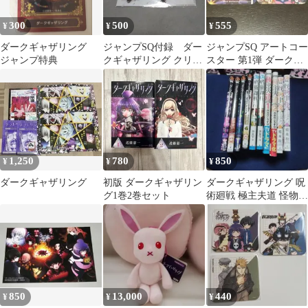
300
500
555
¥
¥
¥
ダークギャザリング
ジャンプSQ付録 ダー
ジャンプSQ アートコー
ジャンプ特典
クギャザリング クリア
スター 第1弾 ダークギ
ファイル
ャザリング
1,250
780
850
¥
¥
¥
ダークギャザリング
初版 ダークギャザリン
ダークギャザリング 呪
グ1巻2巻セット
術廻戦 極主夫道 怪物事
変 セット
850
13,000
440
¥
¥
¥