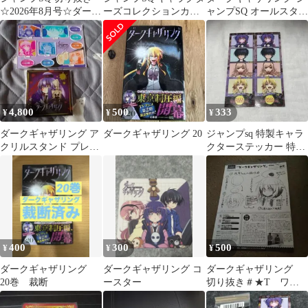
☆2026年8月号☆ダーク
ーズコレクションカー
ャンプSQ オールスター
ギャザリング☆カラー
ド ダークギャザリング
ブロマイド
ジャンショ
4,800
500
333
¥
¥
¥
ダークギャザリング ア
ダークギャザリング 20
ジャンプsq 特製キャラ
クリルスタンド プレー
クターステッカー 特典
ト ギラギラフォトフ
ジャンショ ダークギャ
レーム
ザリング
400
300
500
¥
¥
¥
ダークギャザリング
ダークギャザリング コ
ダークギャザリング
20巻 裁断
ースター
切り抜き＃★T ワン
ポイントレッスン