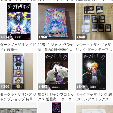
グ ジャンプショップス
弄晒レ頭
ダークギャザリング
テッカー
514
960
840
¥
¥
¥
ダークギャザリング 10
2025.12.ジャンプSQ未
マジック：ザ・ギャザ
／近藤憲一
読、新品1冊+同種付録
リング ダークテーマカ
つき
ードセット
300
495
840
¥
¥
¥
ダークギャザリング ジ
集英社 ジャンプコミッ
ダークギャザリング 20
ャンプショップ 特典
クス 近藤憲一 ダークギ
(ジャンプコミックス)
ャザリング 16
／近藤 憲一