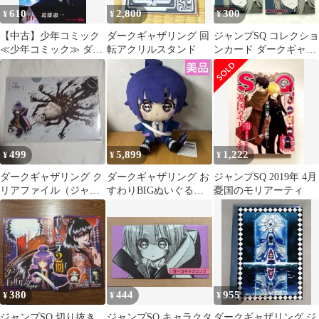
610
2,800
300
¥
¥
¥
【中古】少年コミック
ダークギャザリング 回
ジャンプSQ コレクショ
≪少年コミック≫ ダー
転アクリルスタンド
ンカード ダークギャザ
クギャザリング(19) / 近
リング 他
藤憲一
499
5,899
1,222
¥
¥
¥
ダークギャザリング ク
ダークギャザリング お
ジャンプSQ 2019年 4月
リアファイル（ジャン
すわりBIGぬいぐるみ
憂国のモリアーティ
プSQ.付録）
夜宵
380
444
955
¥
¥
¥
ジャンプSQ 切り抜き
ジャンプSQ キャラクタ
ダークギャザリング ジ