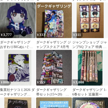
ストカード2枚組5セッ
ンプSQ付録
ト
3,777
333
311
¥
¥
¥
ダークギャザリング
ダークギャザリング ジ
ジャンプショップ ジャ
おすわりBIGぬいぐる
ャンプスクエア 8月号
ンプSQ フェア 特典 ス
み 寶月夜宵
テッカー ダークギャザ
リング
800
555
3,000
¥
¥
¥
集英社ナツコミ2026 ダ
ダークギャザリング
ダークギャザリング 1-
ークギャザリング
帯セット(15〜20) 即
6巻セット 近藤憲一
PHANTOM BUSTERS
日発送