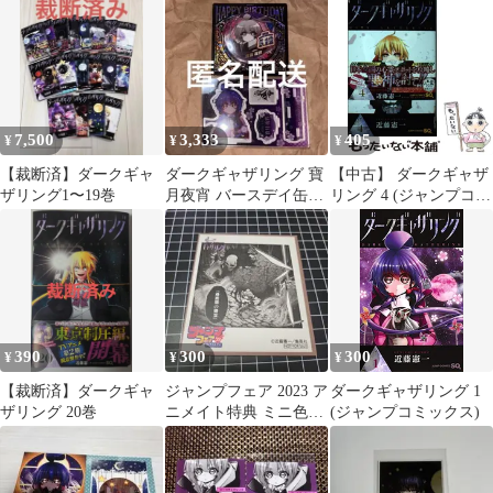
セット
7,500
3,333
405
¥
¥
¥
【裁断済】ダークギャ
ダークギャザリング 寶
【中古】 ダークギャザ
ザリング1〜19巻
月夜宵 バースデイ缶バ
リング 4 (ジャンプコミ
ッジ 名場面ジオラマフ
ックス) / 近藤憲一 / 集
ィギュア
英社
390
300
300
¥
¥
¥
【裁断済】ダークギャ
ジャンプフェア 2023 ア
ダークギャザリング 1
ザリング 20巻
ニメイト特典 ミニ色紙
(ジャンプコミックス)
ダークギャザリング