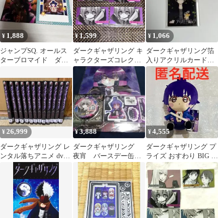
1,888
1,599
1,066
¥
¥
¥
ジャンプSQ. オールス
ダークギャザリング キ
ダークギャザリング箔
ターブロマイド ダー
ャラクターズコレクシ
入りアクリルカード幻
クギャザリング
ョンカード まとめ売り
燈河螢多朗
26,999
3,888
4,555
¥
¥
¥
ダークギャザリング レ
ダークギャザリング
ダークギャザリング プ
ンタル落ちアニメ dvd
夜宵 バースデー缶バ
ライズ おすわり BIG ぬ
全巻セット
ッジ アクリルスタン
いぐるみ 寶月夜宵
ド 原作