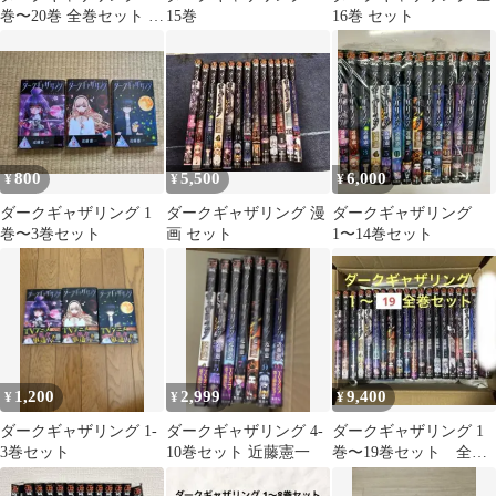
巻〜20巻 全巻セット 全
15巻
16巻 セット
巻 シュリンク付き
800
5,500
6,000
¥
¥
¥
ダークギャザリング 1
ダークギャザリング 漫
ダークギャザリング
巻〜3巻セット
画 セット
1〜14巻セット
1,200
2,999
9,400
¥
¥
¥
ダークギャザリング 1-
ダークギャザリング 4-
ダークギャザリング 1
3巻セット
10巻セット 近藤憲一
巻〜19巻セット 全
巻 新品未使用品