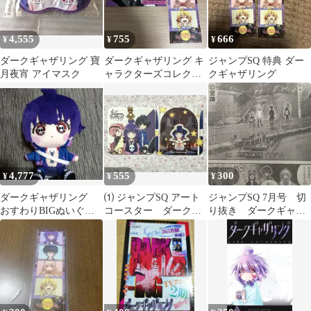
4,555
755
666
¥
¥
¥
ダークギャザリング 寶
ダークギャザリング キ
ジャンプSQ 特典 ダー
月夜宵 アイマスク
ャラクターズコレクシ
クギャザリング
ョンカード 特典
4,777
555
300
¥
¥
¥
ダークギャザリング
⑴ ジャンプSQ アート
ジャンプSQ 7月号 切
おすわりBIGぬいぐる
コースター ダークギ
り抜き ダークギャザ
み 寶月夜宵
ャザリング 2枚セット
リング #81