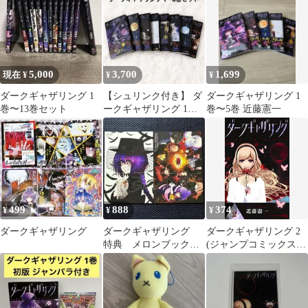
5,000
3,700
1,699
現在 ¥
¥
¥
ダークギャザリング 1
【シュリンク付き】 ダ
ダークギャザリング 1
巻〜13巻セット
ークギャザリング 1〜8
巻〜5巻 近藤憲一
巻セット 近藤憲一 ジャ
ンプ
499
888
374
¥
¥
¥
ダークギャザリング
ダークギャザリング
ダークギャザリング 2
特典 メロンブック
(ジャンプコミックス)
ス アニメイト イラ
／近藤 憲一
ストカード