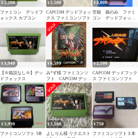
2,200
2,500
4,000
¥
¥
¥
ファミコン デッドフ
CAPCOM デッドフォッ
空箱 箱のみ ファミ
ォックス カプコン
クス ファミコンソフト
コン デッドフォック
ス 1990年 カプコン
3,940
6,599
2,500
¥
¥
¥
【※箱説なし※】デッ
み*ず様 ファミコンソ
CAPCOM デッドフック
ドフォックス
フト CAPCOM デッド
ス ファミコンソフト
フォックス 動作確認
済み
3,990
3,500
750
¥
¥
¥
ファミコンソフト 3本
よしりん様 リクエスト
ファミコンソフト３本