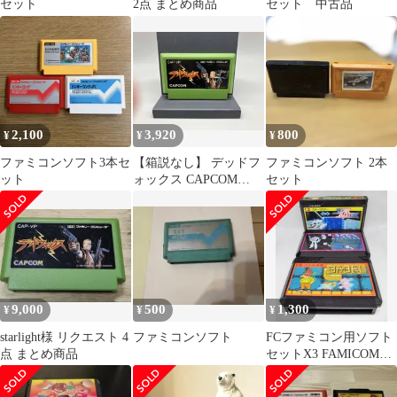
セット
2点 まとめ商品
セット 中古品
2,100
3,920
800
¥
¥
¥
ファミコンソフト3本セ
【箱説なし】 デッドフ
ファミコンソフト 2本
ット
ォックス CAPCOM
セット
CAP-VP FC ファミコン
9,000
500
1,300
¥
¥
¥
starlight様 リクエスト 4
ファミコンソフト
FCファミコン用ソフト
点 まとめ商品
セットX3 FAMICOM
GAMES X3 NAMCO