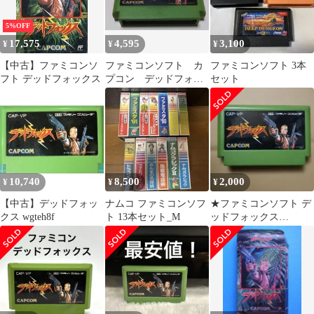
5%OFF
17,575
4,595
3,100
¥
¥
¥
【中古】ファミコンソ
ファミコンソフト カ
ファミコンソフト 3本
フト デッドフォックス
プコン デッドフォッ
セット
クス CAP-VP
10,740
8,500
2,000
¥
¥
¥
【中古】デッドフォッ
ナムコ ファミコンソフ
★ファミコンソフト デ
クス wgteh8f
ト 13本セット_M
ッドフォックス
CAPCOM