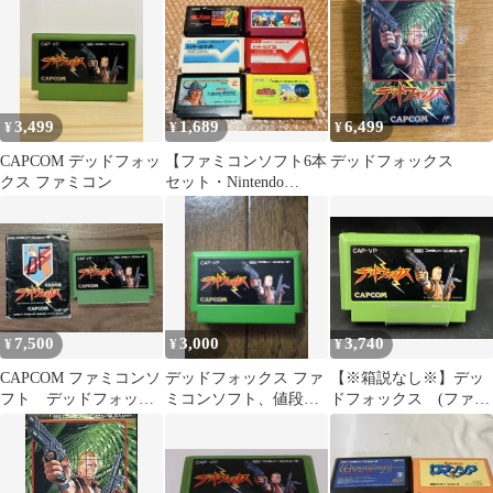
3,499
1,689
6,499
¥
¥
¥
CAPCOM デッドフォッ
【ファミコンソフト6本
デッドフォックス
クス ファミコン
セット・Nintendo
Famicom】xx
7,500
3,000
3,740
¥
¥
¥
CAPCOM ファミコンソ
デッドフォックス ファ
【※箱説なし※】デッ
フト デッドフォック
ミコンソフト、値段交
ドフォックス (ファミ
ス 説明書付 動作確
渉歓迎！挨拶無しの即
コン)
認済
購入OK！