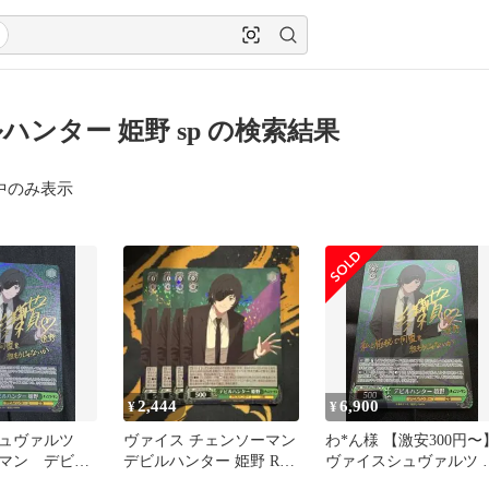
ハンター 姫野 sp の検索結果
中のみ表示
2,444
6,900
¥
¥
シュヴァルツ
ヴァイス チェンソーマン
わ*ん様 【激安300円〜
マン デビル
デビルハンター 姫野 RR
ヴァイスシュヴァルツ 
姫野 サイン
4枚セット
ビルハンター 姫野 SP