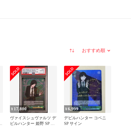
並び替え
17,800
6,999
¥
¥
】
ヴァイスシュヴァルツ デ
デビルハンター コベニ
デ
ビルハンター 姫野 SP チ
SP サイン
ェンソーマン PSA10