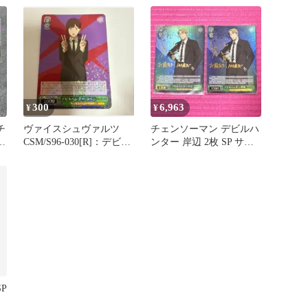
300
6,963
¥
¥
チ
ヴァイスシュヴァルツ
チェンソーマン デビルハ
ン
CSM/S96-030[R]：デビル
ンター 岸辺 2枚 SP サイ
ハンター コベニ
ン
P