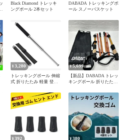
ッ
Black Diamond トレッキ
DABADA トレッキングポ
ッ
ングポール 2本セット
ール スノーバスケット
3,280
5,699
¥
¥
本
トレッキングポール 伸縮
【新品】DABADA トレッ
式 折りたたみ 軽量 登山
キングポール 折りたたみ
ル
キャンプ対応 24-64cm
Duralumin7075
ハ
392
380
¥
¥