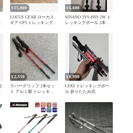
15,000
6,600
¥
¥
ポ
LOCUS GEAR ローカス
SINANO 3YS-HSS 2W ト
ル
ギア CP3 トレッキングポ
レッキングポール 2本セ
ール 2本セット
ット
2,550
8,998
¥
¥
モ
ラバーグリップ 2本セッ
LEKI トレッキングポー
ル
ト アルミ製 トレッキン
ル 折りたたみ式
グポール ステッキ 登山
杖