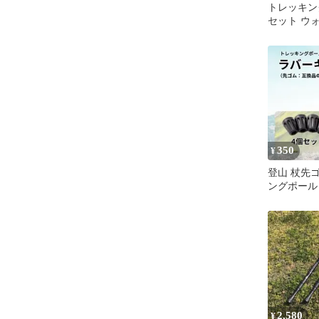
トレッキン
セット ウ
ッキ 伸縮 
ョック ア
杖 ノルデ
キング 登山
ラック 黒
350
¥
登山 杖先
ングポール 
セット 黒 
性
2,580
¥