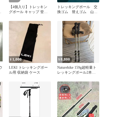
【4個入り】トレッキン
トレッキングポール 交
山
グポール キャップ 登山
換ゴム 替えゴム 山登
杖 ゴム先端カバー 汎用
り アウトドアストッ
送
交換用 杖先プロテクター
ク 登山
静音設計 軽量 携帯便利
防滑 耐摩耗 登山 トレッ
キング ハイキング 雪道
泥道 対応
1,000
8,800
¥
¥
ウ
LEKI トレッキングポー
Naturehike 159g超軽量ト
ル用 収納袋 ケース
レッキングポール2本セ
ル
ット