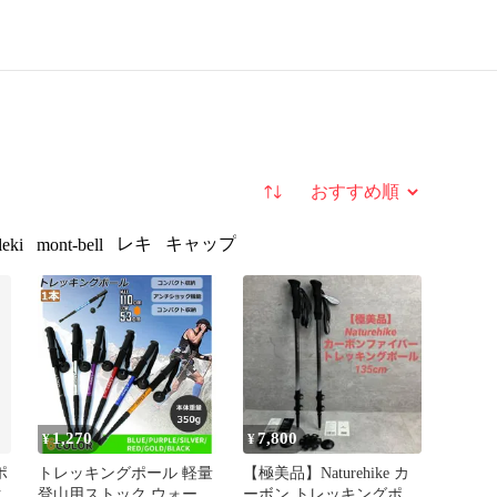
並び替え
レキ
キャップ
leki
mont-bell
1,270
7,800
¥
¥
ポ
トレッキングポール 軽量
【極美品】Naturehike カ
ク
登山用ストック ウォーキ
ーボン トレッキングポー