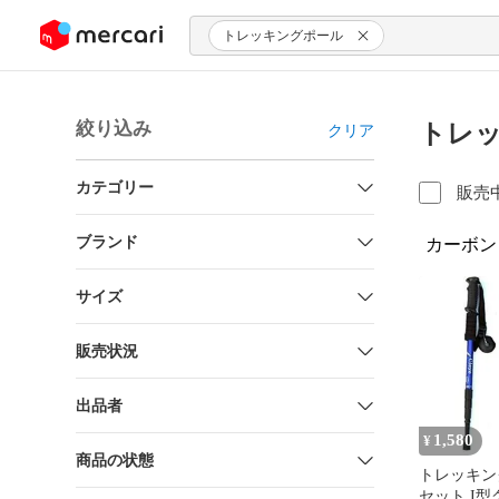
ンツにスキップ
トレッキングポール
絞り込み
トレッ
クリア
カテゴリー
販売
ブランド
カーボン
サイズ
販売状況
出品者
1,580
¥
商品の状態
トレッキン
セット I型