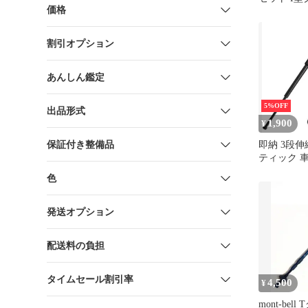
価格
杖 ストッ
グステッキ 
無料(一部
割引オプション
く)]mer001
あんしん鑑定
5%OFF
出品形式
1,900
¥
保証付き整備品
即納 3段
ティック 
ルハマーハ
色
用 護身用
ペン 多機
ポール ス
発送オプション
ク ウィン
用スイング
配送料の負担
外冒険
タイムセール割引率
4,500
¥
mont-bel