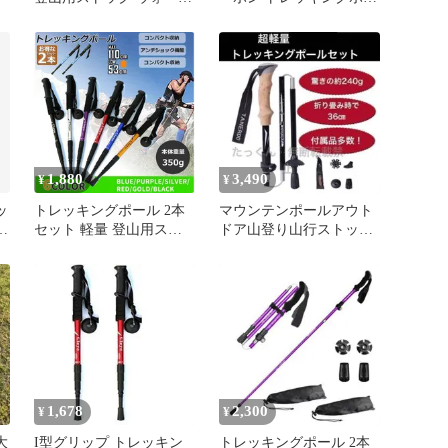
ングポール 登山 アルミ
ル 135cm
製 I型 伸縮 長さ調整 登
山杖 滑り止め 登山 ハイ
キング ウォーキング ト
レッキング
1,880
3,490
¥
¥
ッ
トレッキングポール 2本
マウンテンポールアウト
き
セット 軽量 登山用スト
ドア山登り山行ストック
ック ウォーキングポール
ポール登山
登山 アルミ製 I型 伸縮
長さ調整 登山杖 登山 ハ
イキング ウォーキング
トレッキング
1,678
2,300
¥
¥
大
I型グリップ トレッキン
トレッキングポール 2本