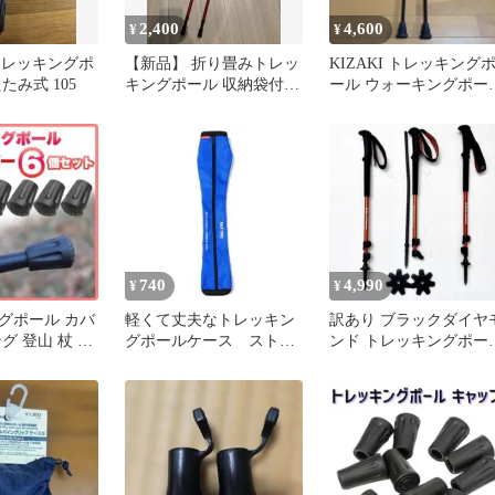
2,400
4,600
¥
¥
ll トレッキングポ
【新品】 折り畳みトレッ
KIZAKI トレッキング
たみ式 105
キングポール 収納袋付き
ール ウォーキングポー
2本set 軽量 レッド
アルミ
740
4,990
¥
¥
グポール カバ
軽くて丈夫なトレッキン
訳あり ブラックダイヤ
グ 登山 杖 滑
グポールケース ストッ
ンド トレッキングポー
 交換用 6個0
クケース（ブルー）
トレイル 3本セット