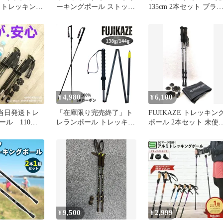
 トレッキング
ーキングポール ストック
135cm 2本セット ブラ
本
ステッキ杖 軽量 2本
ク 288A0808③
4,980
6,100
¥
¥
 当日発送トレ
「在庫限り完売終了」ト
FUJIKAZE トレッキン
ール 110〜
レランポール トレッキン
ポール 2本セット 未使
折りたたみ2本セ
グポール 軽量 カーボン
保管品
折りたたみ トレラン用ポ
ール ストック 超軽量 コ
ンパクト収納 マウンテン
ランニング 山岳ランニン
グ 登山 ウォーキング ハ
イキング 縦走 APEX-
LIGHT-PRO
9,500
2,999
¥
¥