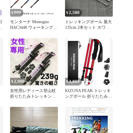
800
2,580
¥
¥
ゴ
モンターナ Montagna
トレッキングポール 最大
グ
HAC3448 ウォーキングス
135cm 2本セット ホワイ
テッキ
ト 290A0808①
2,980
2,800
¥
¥
本
女性用レディース登山杖
KIZUNA PEAK トレッキ
折りたたみトレッキング
ングポール 折りたたみ式
ポール ピンク 2本 ピンク
レッド