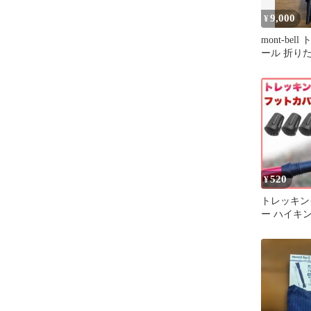
9,000
¥
mont-be
ール 折りた
520
¥
トレッキン
ー ハイキン
り止め 先端