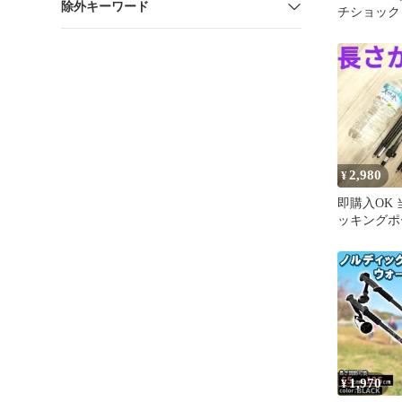
除外キーワード
チショック
ポール １
2,980
¥
即購入OK
ッキングポ
130cm 
ット
1,970
¥