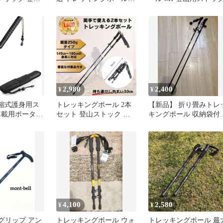
ク トレッキン
95〜110cm
(ブルー)[送料
地域を除
2,980
2,400
¥
¥
伸縮式護身用ス
トレッキングポール 2本
【新品】 折り畳みトレ
車載用ポータブ
セット 登山ストック 軽
キングポール 収納袋付
ンドル 男女兼
量 折りたたみ マウンテ
2本set 軽量 ブラック
警棒 自己防衛
ンポール
能トレッキング
イングスティッ
ドウブレーカー
スティック 野
4,100
2,580
¥
¥
l Tグリップ アン
トレッキングポール ウォ
トレッキングポール 最