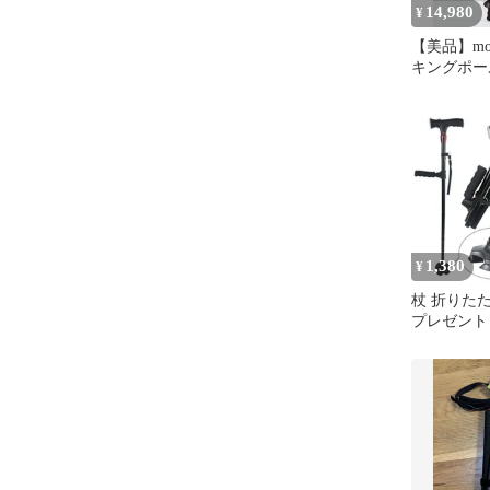
14,980
¥
【美品】mon
キングポー
ーン 収納
1,380
¥
杖 折りた
プレゼント 
品 介護 ス
4点杖 女性
ングポール
伸縮杖 歩行補