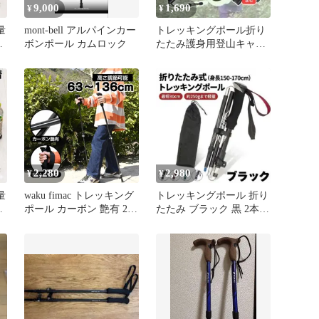
9,000
1,690
¥
¥
量
mont-bell アルパインカー
トレッキングポール折り
り
ボンポール カムロック
たたみ護身用登山キャン
グ
プ伸縮性コンパクトアウ
トドア緊急脱出
2,280
2,980
¥
¥
量
waku fimac トレッキング
トレッキングポール 折り
り
ポール カーボン 艶有 2本
たたみ ブラック 黒 2本セ
グ
セット EVAグリップ 登
ット 登山 軽量 コンパク
山ストック
ト