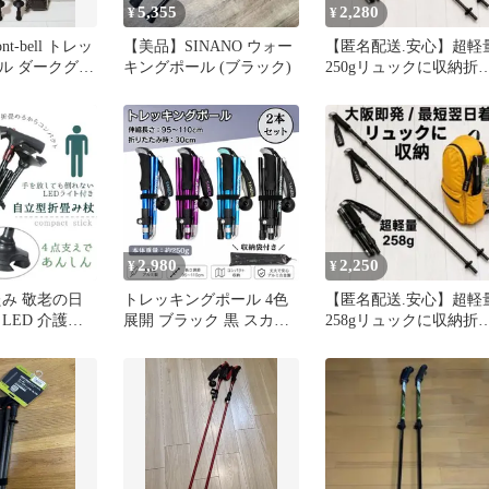
5,355
2,280
¥
¥
t-bell トレッ
【美品】SINANO ウォー
【匿名配送.安心】超軽
ル ダークグリ
キングポール (ブラック)
250gリュックに収納折
袋付
たたみ 2本トレッキン
ポール
2,980
2,250
¥
¥
たみ 敬老の日
トレッキングポール 4色
【匿名配送.安心】超軽
LED 介護用
展開 ブラック 黒 スカイ
258gリュックに収納折
テッキ 自立式
ブルー 空色 パープル 紫
たたみ 2本トレッキン
 男性 トレッキ
ブルー 青 ウォーキング
ポール
 かっこいい
ハイキング アウトドア
助杖 oa065
キャンプ 登山 杖 ステッ
キ リハビリ 運動 軽量 折
りたたみ コンパクト 収
納袋付き 運動補助