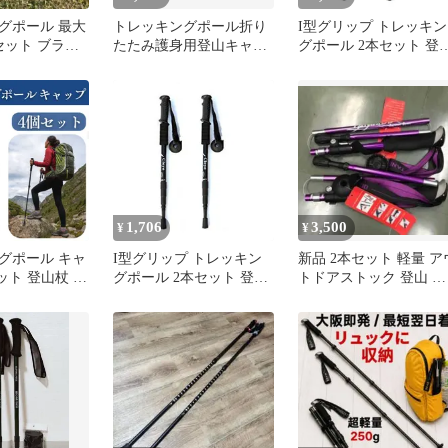
グポール 最大
トレッキングポール折り
I型グリップ トレッキン
本セット ブラッ
たたみ護身用登山キャン
グポール 2本セット 登
08⑤
プ伸縮性コンパクトアウ
杖 ストック トレッキン
トドア緊急脱出
グステッキ (パープル)[
料無料(一部地域を除
く)]mer001
1,706
3,500
¥
¥
グポール キャ
I型グリップ トレッキン
新品 2本セット 軽量 ア
ット 登山杖 ス
グポール 2本セット 登山
トドアストック 登山 散
ール ゴム先端
杖 ストック トレッキン
歩 トレッキングポー
 交換用 杖先
グステッキ (ブラック)[送
紫
ー 静音設計
料無料(一部地域を除
利 防滑 耐摩
く)]mer003
レッキング ハ
道 泥道