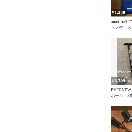
1,280
¥
mont-be
ップケース 
3,799
¥
EVERNE
ポール 2本
山 ウォー