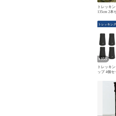
トレッキン
135cm 2
ク 288A08
355
¥
トレッキン
ップ 4個セ
トック ポ
カバー 汎用
プロテクタ
軽量 携帯便
耗 登山 ト
イキング 雪