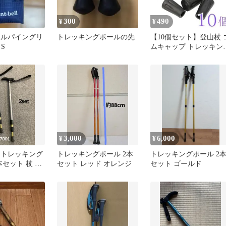
300
490
¥
¥
ll アルパイングリ
トレッキングポールの先
【10個セット】登山杖 
S
ムキャップ トレッキン
ポール 滑り止め
3,000
6,000
¥
¥
W トレッキング
トレッキングポール 2本
トレッキングポール 2
セット 杖 登
セット レッド オレンジ
セット ゴールド
キング