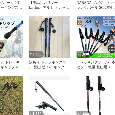
グポール 2本
【美品】カリマー
DABADA ダバダ トレ
ォーキングステ
karrimor アルミ トレッキ
キングポール SG 2本セ
軽量 アンチシ
ングポール 2本1セット
ト a-pole
ルミ ステッキ
ィック ウォー
 キャンプ ブ
2,300
1,890
¥
¥
ゴム トレッキ
訳あり トレッキングポー
トレッキングポール 2
キャップ 4個
ル 登山 杖 ハイキング リ
セット 軽量 登山用スト
軽量 静音 耐久
ハビリ ウォーキング 2本
ック ウォーキングポー
登山 アルミ製 I型 伸縮
長さ調整 登山杖 登山 
イキング ウォーキング
トレッキング
1,850
1,680
¥
¥