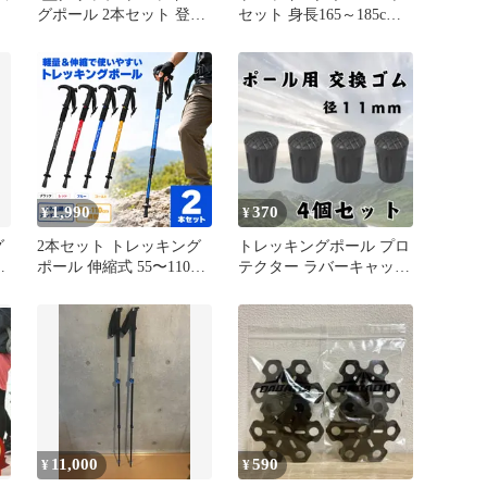
ッ
グポール 2本セット 登山
セット 身長165～185cm
杖 ストック トレッキン
適用 折畳式 パープル
グステッキ (レッド)[送料
無料(一部地域を除
く)]mer001
1,990
370
¥
¥
グ
2本セット トレッキング
トレッキングポール プロ
用
ポール 伸縮式 55〜110cm
テクター ラバーキャップ
T型グリップ 登山杖 ハイ
登山 ハイキング 4個セッ
キングステッキ登山用ス
ト
トック ウォーキングポー
ル 軽量 アルミ製 アウト
ドア キャンプ 山登り 散
歩 ウォーキング 杖 ブラ
ック レッド ブルー ゴー
ルド
11,000
590
¥
¥