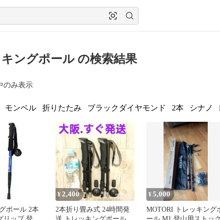
キングポール の検索結果
中のみ表示
モンベル
折りたたみ
ブラックダイヤモンド
2本
シナノ
2,400
5,000
¥
¥
グポール 2本
2本折り畳み式 24時間発
MOTORI トレッキング
グリップ 登山
送 トレッキングポール
ール M1 登山用ストッ