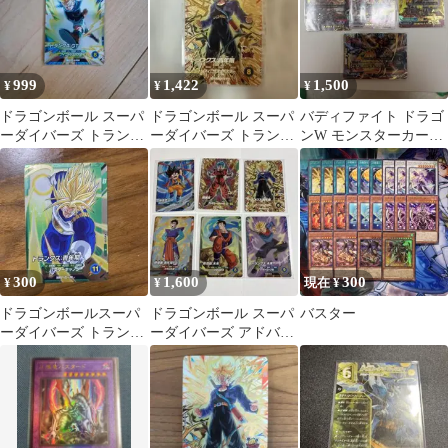
999
1,422
1,500
¥
¥
¥
ドラゴンボール スーパ
ドラゴンボール スーパ
バディファイト ドラゴ
ーダイバーズ トランク
ーダイバーズ トランク
ンW モンスターカード
ス:GT
ス:青年期 PUR AP3-
4枚セット
PUR5
300
1,600
300
¥
¥
現在 ¥
ドラゴンボールスーパ
ドラゴンボール スーパ
バスター
ーダイバーズ トランク
ーダイバーズ アドバン
ス:青年期 AP3-018 R
スパック 孫悟空 他５枚