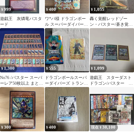
999
400
1,055
¥
¥
¥
遊戯王 灰燐竜バスタ
ワ*パ様 ドラゴンボー
轟く覚醒レッドゾー
ード
ル スーパーダイバーズ
ン・バスター/蒼き覚醒
トランクス：青年期
ドギラゴンX
PUR AP3
1,300
555
1,099
¥
¥
¥
No76 /バスター スーパ
ドラゴンボールスーパ
遊戯王 スターダスト
ーレア50枚以上 まとめ
ーダイバーズ トランク
ドラゴン/バスター 他
スターダストドラゴン
ス:青年期
3枚セット
など
300
400
30,100
¥
¥
現在 ¥