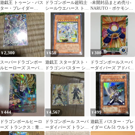
遊戯王 トゥーン・バス
ドラゴンボール超戦士
-未開封品まとめ売り-
ター・ブレイダー
シールウエハース トラ
NARUTO・ポケモン・
BOSH-JP038
ンクス：幼年期
ドラゴンボール・遊戯
王
2,300
650
300
¥
¥
¥
スーパードラゴンボー
遊戯王 スターダスト・
ドラゴンボールスーパ
ルヒーローズ スーパー
ドラゴン/バスター シー
ーダイバーズ アドバン
ベビー：トランクス
クレット DB01-JP001
スパック AP2-021 ド
ドリア
444
4,567
499
¥
¥
¥
ドラゴンボールヒーロ
ドラゴンボール スーパ
遊戯王 バスター・ブレ
ーズ トランクス：青年
ーダイバーズ トランク
イダー CA-51 ウルトラ
期 HJ5-57
ス：青年期