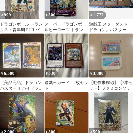
999
300
1,777
¥
¥
¥
ドラゴンボール トラン
スーパードラゴンボー
遊戯王 スターダスト・
クス：青年期 PUR バト
ルヒーローズ トランク
ドラゴン／バスター シ
ルオブサイヤン
ス：GT SH5-41
ークレット 3枚 シク
6,500
530
3,800
¥
¥
¥
（美品完品）ドラゴン
遊戯王カード 2枚セッ
【動作未確認】【2本セ
バスターⅡ ハイドライ
ト
ット】ファミコンソフ
ド3 セット ファミコ
ト ドラゴンバスター ヤ
ン
ンチャ丸2
2,000
300
500
¥
¥
¥