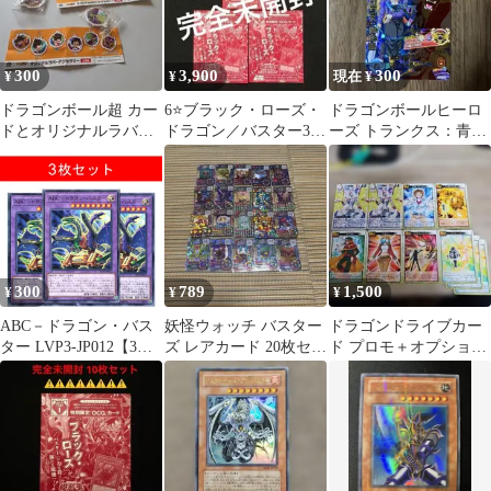
300
3,900
300
¥
¥
現在 ¥
ドラゴンボール超 カー
6⭐️ブラック・ローズ・
ドラゴンボールヒーロ
ドとオリジナルラバー
ドラゴン／バスター3
ーズ トランクス：青年
アクセサリー
枚】遊戯王OCG ヴァリ
期 HJ3-CP3
ュアブルブッ
300
789
1,500
¥
¥
¥
ABC－ドラゴン・バス
妖怪ウォッチ バスター
ドラゴンドライブカー
ター LVP3-JP012【3枚
ズ レアカード 20枚セッ
ド プロモ＋オプション
セット】
ト シルバーカード
カード まとめ