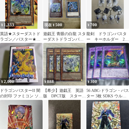
1,333
500
700
¥
現在 ¥
¥
英語★スターダストド
遊戯王 青眼の白龍 スタ
龍剣 ドラゴンバスタ
ラゴン／バスター★シ
ーダストドラゴンバス
ー キーホルダー 2種
ークレットレア★遊戯
ター
7点 未使用
王
2,000
888
300
¥
¥
¥
ドラゴンバスターII 闇
【希少】遊戯王 英語
56 ABC-ドラゴン・バス
の封印 ファミコン ソフ
版 DPCT版 スターダ
ター 3枚 SDKS ウルト
ト
ストドラゴン／バスタ
ラ
ー ウルトラ3枚