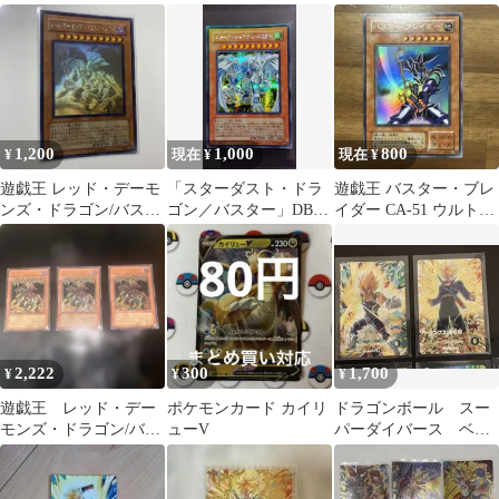
ダー DL1-135 ウルトラ
特性ぬるぬるルーム
スター LOCR-JP008
レア
1,200
1,000
800
¥
現在 ¥
現在 ¥
遊戯王 レッド・デーモ
「スターダスト・ドラ
遊戯王 バスター・ブレ
ンズ・ドラゴン/バスタ
ゴン／バスター」DB01
イダー CA-51 ウルトラ
ー
シークレット 遊戯王
レア
2,222
300
1,700
¥
¥
¥
遊戯王 レッド・デー
ポケモンカード カイリ
ドラゴンボール スー
モンズ・ドラゴン/バス
ューV
パーダイバース ベジ
ター レリーフ 3枚
ータトランクス