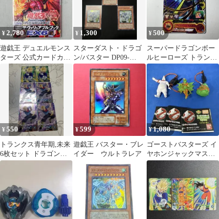
2,780
1,300
500
¥
¥
¥
遊戯王 デュエルモンス
スターダスト・ドラゴ
スーパードラゴンボー
ターズ 公式カードカタ
ン/バスター DP09-
ルヒーローズ トランク
ログ EX6 OCG 未開封
JP001 ３枚セット ス
ス：未来 UM9-051
新品
ーパー
550
599
1,080
¥
¥
¥
トランクス青年期,未来
遊戯王 バスター・ブレ
ゴーストバスターズ イ
6枚セット ドラゴンボ
イダー ウルトラレア
ヤホンジャックマスコ
ールスーパーダイバー
ット
ズ