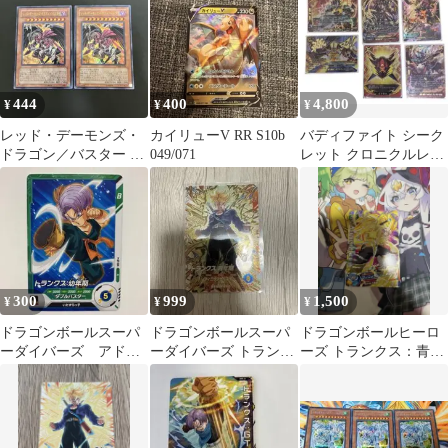
444
400
4,800
¥
¥
¥
レッド・デーモンズ・
カイリューV RR S10b
バディファイト シーク
ドラゴン／バスター 2
049/071
レット クロニクルレア
枚セット
カード 雷帝軍 ドラゴン
ワールド
300
999
1,500
¥
¥
¥
ドラゴンボールスーパ
ドラゴンボールスーパ
ドラゴンボールヒーロ
ーダイバーズ アドバ
ーダイバーズ トランク
ーズ トランクス：青年
ンスパック トランク
ス:青年期 超サイヤ人
期 GB-05
ス:幼年期