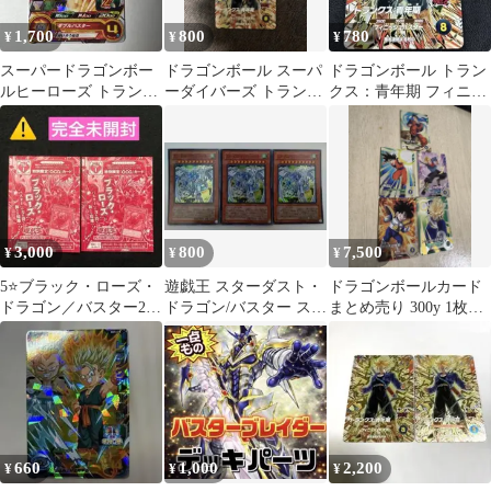
1,700
800
780
¥
¥
¥
スーパードラゴンボー
ドラゴンボール スーパ
ドラゴンボール トラン
ルヒーローズ トランク
ーダイバーズ トランク
クス：青年期 フィニッ
ス：幼年期 UM7-017
ス：青年期 AP3-PUR5
シュバスター
3,000
800
7,500
¥
¥
¥
5⭐️ブラック・ローズ・
遊戯王 スターダスト・
ドラゴンボールカード
ドラゴン／バスター2
ドラゴン/バスター スー
まとめ売り 300y 1枚
枚】遊戯王OCG ヴァリ
パーレア 3枚
孫悟飯 セリパ トランク
ュアブルブッ
ス
660
1,000
2,200
¥
¥
¥