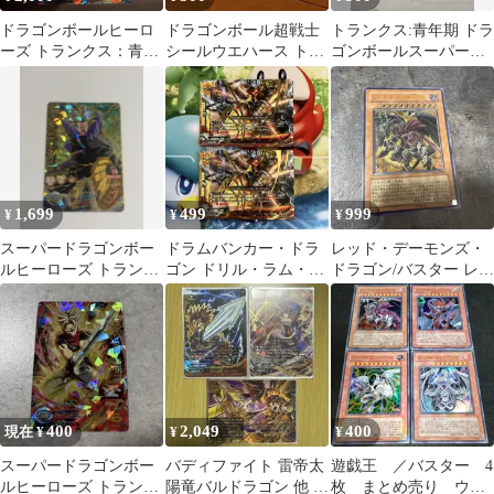
ドラゴンボールヒーロ
ドラゴンボール超戦士
トランクス:青年期 ドラ
ーズ トランクス：青年
シールウエハース トラ
ゴンボールスーパーダ
期 H8-06
ンクス：青年期
イバーズ PUR AP3-
PUR5
1,699
499
999
¥
¥
¥
スーパードラゴンボー
ドラムバンカー・ドラ
レッド・デーモンズ・
ルヒーローズ トランク
ゴン ドリル・ラム・バ
ドラゴン/バスター レリ
ス青年期 H8-06
スターブレイク 超ガチ
ーフ CRMS-JP004
レア 2枚
400
2,049
400
現在 ¥
¥
¥
スーパードラゴンボー
バディファイト 雷帝太
遊戯王 ／バスター 4
ルヒーローズ トランク
陽竜バルドラゴン 他 3
枚 まとめ売り ウル