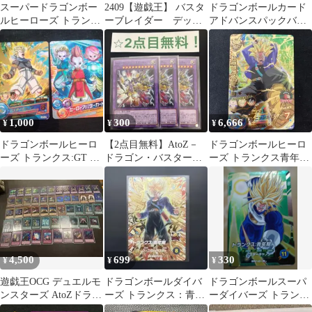
スーパードラゴンボー
2409【遊戯王】 バスタ
ドラゴンボールカード
ルヒーローズ トランク
ーブレイダー デッキ
アドバンスパックバト
ス：幼年期 BM5-018
パーツ 即購入ok
ルオブサイヤントラン
クス：青年期
1,000
300
6,666
¥
¥
¥
ドラゴンボールヒーロ
【2点目無料】AtoZ－
ドラゴンボールヒーロ
ーズ トランクス:GT ヒ
ドラゴン・バスター・
ーズ トランクス青年期
ーローアバターカード2
キャノン 遊戯王 3枚
H8-06 初期 UR
枚
【07123】
4,500
699
330
¥
¥
¥
遊戯王OCG デュエルモ
ドラゴンボールダイバ
ドラゴンボールスーパ
ンスターズ AtoZドラゴ
ーズ トランクス：青年
ーダイバーズ トランク
ンバスターキャノンデ
期 pur
ス:青年期 AP3-018 R