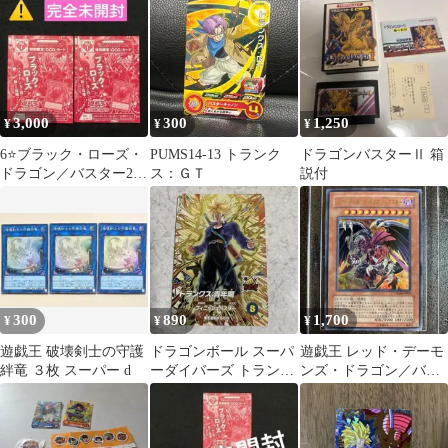
ッキ
3,000
300
1,250
¥
¥
¥
6⭐️ブラック・ローズ・
PUMS14-13 トランク
ドラゴンバスターⅡ 箱
ドラゴン／バスター2
ス：ＧＴ
説付
枚】遊戯王OCG ヴァリ
ュアブルブッ
300
890
1,700
¥
¥
¥
遊戯王 破壊剣士の守護
ドラゴンボール スーパ
遊戯王 レッド・デーモ
絆竜 ３枚 スーパー d
ーダイバーズ トランク
ンズ・ドラゴン／バス
ス:青年期 1枚
ター CRMS-JP004