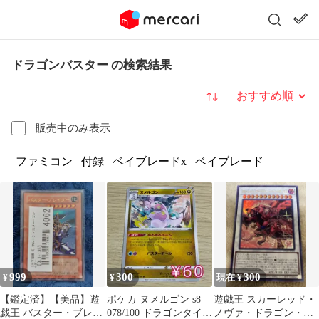
ドラゴンバスター の検索結果
並び替え
販売中のみ表示
ファミコン
付録
ベイブレードx
ベイブレード
999
300
300
¥
¥
現在 ¥
【鑑定済】【美品】遊
ポケカ ヌメルゴン s8
遊戯王 スカーレッド・
戯王 バスター・ブレイ
078/100 ドラゴンタイプ
ノヴァ・ドラゴン・バ