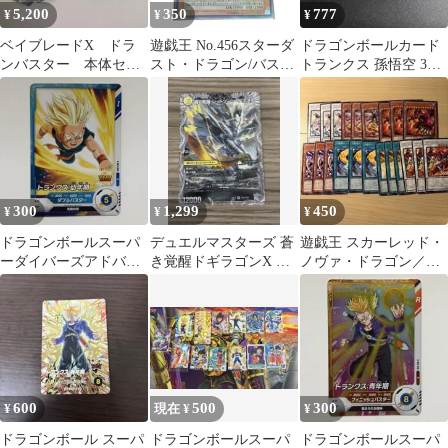
5,200
350
777
¥
¥
¥
ベイブレードX ドラ
遊戯王 No.456スターダ
ドラゴンボールカード
ンバスター 本体セッ
スト・ドラゴン/バスタ
トランクス 孫悟空 3枚
ト
ー 赤字特価即購入OK
セット
300
1,299
450
¥
¥
¥
ドラゴンボールスーパ
デュエルマスターズ 蒼
遊戯王 スカーレッド・
ーダイバーズアドバン
き覚醒ドギラゴンX 轟
ノヴァ・ドラゴン／バ
スパックAP2-004トラ
く覚醒レッドゾーン・
スター レア バスター
ンクス:幼年期
バスター
モード 新規
600
500
300
¥
現在 ¥
¥
ドラゴンボール スーパ
ドラゴンボールスーパ
ドラゴンボールスーパ