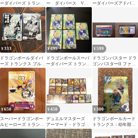
ーダイバーズ トランク
ー ダイバース Vジ
ーダイバーズアドバン
ス：青年期 R
ャンプ特典
スパックAP2-018トラ
ンクス:青年期
333
499
599
¥
¥
¥
ドラゴンボールダイバ
ドラゴンボールスーパ
ドラゴンバスター ドラ
ーズ トランクス ブルマ
ーダイバーズ トランク
ゴンバスターII ファミ
2枚セット APT
ス:青年期 AP3-018 R 5
コンソフト
枚
650
450
300
¥
¥
¥
スーパードラゴンボー
デュエルマスターズ
ドラゴンボールカード
ルヒーローズ トランク
アーマード・ドラゴ
トランクス：幼年期 ダ
ス：GT
ン まとめ売り ⑥
ブルバスター R