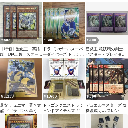
ス：未来 UMPW-03
枚セット
トラ アーカナイト
レッドデーモンズ
888
800
400
¥
¥
¥
【特価】遊戯王 英語
ドラゴンボールスーパ
遊戯王 竜破壊の剣士-
版 DPCT版 スターダ
ーダイバーズ トランク
バスター・ブレイダー
ストドラゴン／バスタ
ス:青年期 4枚セット
ウルトラレア 3枚
ー ウルトラ
1,333
1,600
300
¥
¥
¥
最安 デュエマ 蒼き覚
ドラゴンクエスト レジ
デュエルマスターズ 炎
醒 ドギラゴンX 轟く覚
ェンドアイテムズ ギャ
機混成 ボルスレン・バ
醒 レッドゾーン・バス
ラリー2種 破壊の剣 バ
スター 4枚セット
ター MAX
スターソード