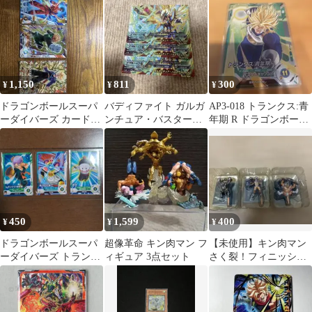
1,150
811
300
¥
¥
¥
ドラゴンボールスーパ
バディファイト ガルガ
AP3-018 トランクス:青
ーダイバーズ カード3
ンチュア・バスターブ
年期 R ドラゴンボール
枚セット
レイク 3枚セット
スーパーダイバーズ
450
1,599
400
¥
¥
¥
ドラゴンボールスーパ
超像革命 キン肉マン フ
【未使用】キン肉マン
ーダイバーズ トランク
ィギュア 3点セット
さく裂！フィニッシュ
ス:幼年期 N AP-006
ホールドの巻 シリーズ
のフィギュア