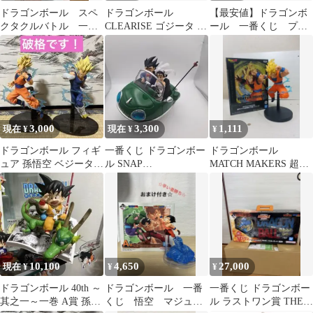
ドラゴンボール スペ
ドラゴンボール
【最安値】ドラゴンボ
クタクルバトル 一番
CLEARISE ゴジータ ベ
ール 一番くじ プラ
くじ まとめ売り
ジット 2体セット＋お
イズ 孫悟空 ベジー
まけ
タ フィギュア
3,000
3,300
1,111
現在 ¥
現在 ¥
¥
ドラゴンボール フィギ
一番くじ ドラゴンボー
ドラゴンボール
ュア 孫悟空 ベジータ 2
ル SNAP
MATCH MAKERS 超サ
体セット
COLLECTION2 孫悟空
イヤ人2孫悟空 フィギ
&チチ
ュア
10,100
4,650
27,000
現在 ¥
¥
¥
ドラゴンボール 40th ～
ドラゴンボール 一番
一番くじ ドラゴンボー
其之一～一巻 A賞 孫悟
くじ 悟空 マジュニ
ル ラストワン賞 THE