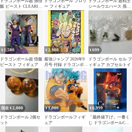
ドラゴンボール超 孫悟
ドラゴンボール ブロリ
ドラゴンボール 超戦士
飯 ビースト CLEARISE
ー フィギュア
シールウエハース 孫悟
フィギュア
空 10周年記念
1,500
2,900
699
¥
¥
¥
ドラゴンボール超 悟飯
最強ジャンプ 2026年9
ドラゴンボール セル フ
ビースト フィギュア
月号 付録 ドラゴンボー
ィギュア カプセルトイ
ルSDカード6枚 2冊
2,000
1,000
6,999
現在 ¥
¥
¥
ドラゴンボール 2個セ
ドラゴンボールフィギ
「最終値下げ」一番く
ット
ュア
じ ドラゴンボールC賞
超サイヤ人4ゴジータフ