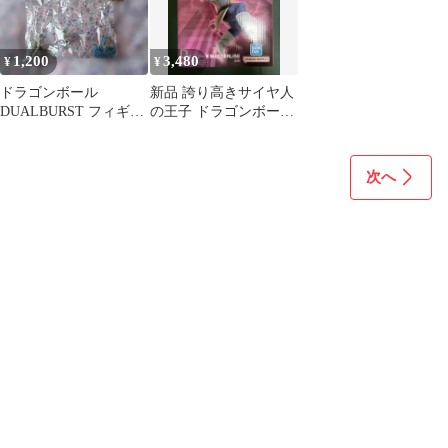
1,200
3,480
¥
¥
ドラゴンボール
新品 誇り高きサイヤ人
DUALBURST フィギュ
の王子 ドラゴンボール
ア 2体セット
ベジータ フィギュア 一
番くじ
次へ