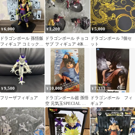
6,000
1,200
5,000
¥
¥
¥
ドラゴンボール 孫悟飯
ドラゴンボール チョコ
ドラゴンボール 7個セ
フィギュア コミックシ
サプ フィギュア 4体セ
ット
ーン再現
ット
9,500
10,000
7,333
¥
¥
¥
フリーザフィギュア
ドラゴンボール超 孫悟
ドラゴンボール フィ
空 元気玉SPECIAL フ
ギュア
ィギュア