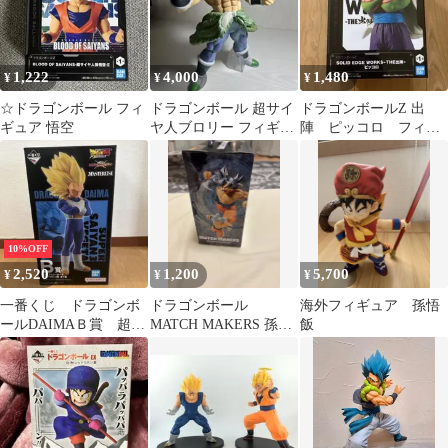
1,222
4,000
1,480
¥
¥
¥
☆ドラゴンボール フィ
ドラゴンボール 超サイ
ドラゴンボールZ 出
ギュア 悟空
ヤ人ブロリー フィギュ
陣 ピッコロ フィギ
ア
ュア
10%OFF
2,520
1,200
5,700
¥
¥
¥
一番くじ ドラゴンボ
ドラゴンボール
海外フィギュア 孫悟
ールDAIMAＢ賞 超サ
MATCH MAKERS 孫悟
飯
イヤ人3ベジータ 新品
空 身勝手の極意
未開封