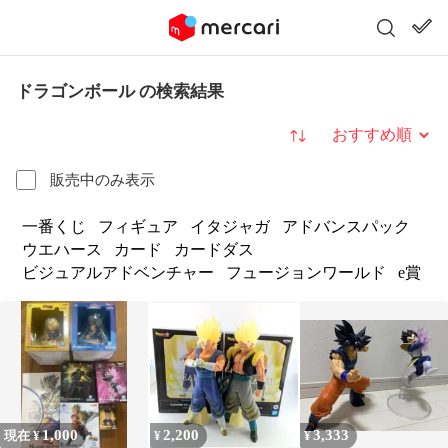
ドラゴンボール の検索結果
並び替え
販売中のみ表示
一番くじ
フィギュア
イタジャガ
アドバンスパック
ウエハース
カード
カードダス
ビジュアルアドベンチャー
フュージョンワールド
e賞
1,000
2,200
3,333
現在 ¥
¥
¥