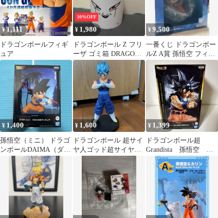
10%OFF
1,111
1,980
9,500
¥
¥
¥
ドラゴンボールフィギ
ドラゴンボール Z フリ
一番くじ ドラゴンボー
ュア
ーザ ゴミ箱 DRAGON
ルZ A賞 孫悟空 フィギ
BALL ジャンプショッ
ュア
プ
1,400
1,600
1,399
¥
¥
¥
孫悟空（ミニ） ドラゴ
ドラゴンボール 超サイ
ドラゴンボール超
ンボールDAIMA（ダイ
ヤ人ゴッド超サイヤ人
Grandista 孫悟空 フ
マ）パ ネル付きフィギ
ベジット フィギュア
ィギュア
ュア