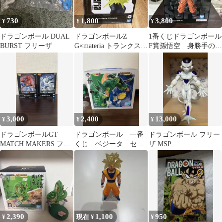
730
1,800
3,800
¥
¥
¥
ドラゴンボール DUAL
ドラゴンボールZ
1番くじドラゴンボール
BURST フリーザ
G×materia トランクス
F賞孫悟空 身勝手の極
フィギュア
意 MASTERLISE
3,000
2,400
13,000
¥
¥
¥
ドラゴンボールGT
ドラゴンボール 一番
ドラゴンボール フリー
MATCH MAKERS フィ
くじ ベジータ セ
ザ MSP
ギュア 2種セット 悟空
ル フィギュア 美品
2,390
1,100
950
¥
現在 ¥
¥