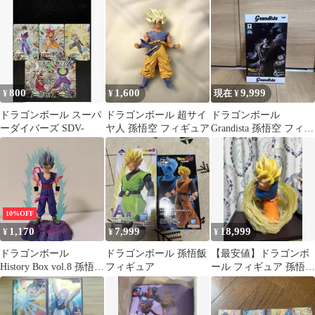
ン軍 D賞 孫悟空&ブル
マ&クリリン
800
1,600
9,999
¥
¥
現在 ¥
ドラゴンボール スーパ
ドラゴンボール 超サイ
ドラゴンボール
ーダイバーズ SDV-
ヤ人 孫悟空 フィギュア
Grandista 孫悟空 フィギ
ュア
10%OFF
1,170
7,999
18,999
¥
¥
¥
ドラゴンボール
ドラゴンボール 孫悟飯
【最安値】ドラゴンボ
History Box vol.8 孫悟
フィギュア
ール フィギュア 孫悟空
飯 ビースト フィギ
2体セット
ュア