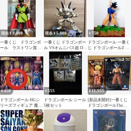
3,400
5,888
750
現在 ¥
現在 ¥
¥
一番くじ ドラゴンボ
一番くじ ドラゴンボー
ドラゴンボール 一番く
ール ラストワン賞
ル VSオムニバス超 D賞
じ ドラゴンボールZ ～
グレートサイヤマン
超一星龍 フィギュア
ナメック星編～ 孫悟空
フィギュア
450
555
11,555
¥
¥
¥
ドラゴンボール HGシ
ドラゴンボール シール
[新品未開封]一番くじ
リーズフィギュア 魔人
5枚セット
ドラゴンボールThe
ベジータ 値下げ不可
Chronicle of Goku