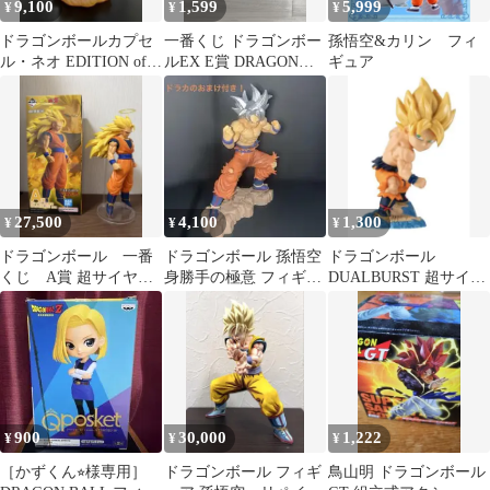
9,100
1,599
5,999
¥
¥
¥
ドラゴンボールカプセ
一番くじ ドラゴンボー
孫悟空&カリン フィ
ル・ネオ EDITION of
ルEX E賞 DRAGON
ギュア
THE MOVIE ゴジータ
ARCHIVES 孫悟空
27,500
4,100
1,300
¥
¥
¥
ドラゴンボール 一番
ドラゴンボール 孫悟空
ドラゴンボール
くじ A賞 超サイヤ人3
身勝手の極意 フィギュ
DUALBURST 超サイヤ
孫悟空 フィギュア
ア
人 孫悟空 セル
国内正規品
900
30,000
1,222
¥
¥
¥
［かずくん⭐︎様専用］
ドラゴンボール フィギ
鳥山明 ドラゴンボール