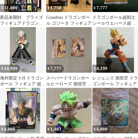
31,000
1,750
7,777
¥
¥
¥
新品未開封 プライズ
Grandista ドラゴンボー
ドラゴンボール超戦士
フィギュアドラゴンボ
ル ゴジータ フィギュア
シールウエハース超 孫
ール28個 まとめ売り
悟空 W18-EX4 MRおま
け付き！
24,999
7,777
4,199
¥
¥
¥
海外限定 S.H ドラゴン
スーパードラゴンボー
レジェンズ 孫悟空 ドラ
ボール フィギュア 超サ
ルヒーローズ 孫悟空 ベ
ゴンボール フィギュア
イヤ人5ベジット
ジータ
4,000
1,403
4,000
¥
¥
¥