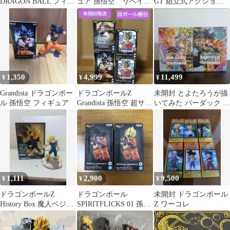
DRAGON BALL フィギ
ュア 孫悟空 リペイン
GT 組立式アクション
ュア
ト アニメ塗り 二次
ポーズ フィギュア ゴジ
元彩色
ータ
1,350
4,999
11,499
¥
¥
¥
Grandista ドラゴンボー
ドラゴンボールZ
未開封 とよたろうが描
ル 孫悟空 フィギュア
Grandista 孫悟空 超サイ
いてみた バーダック 孫
ヤ人 フィギュア
悟空 親子 かめはめ波 2
体セット
1,111
2,900
9,500
¥
¥
¥
ドラゴンボールZ
ドラゴンボール
未開封 ドラゴンボール
History Box 魔人ベジー
SPIRITFLICKS 01 孫悟
Z ワーコレ
タ フィギュア
空 超サイヤ人 2種