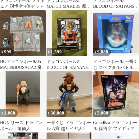
ドラゴンボール フィギ
ドラゴンボールZ
ドラゴンボール
ュア 孫悟空 4体セット
MATCH MAKERS 魔人
BLOOD OF SAIYANS
ブウ
超サイヤ人孫悟空
999
1,599
9,888
¥
¥
¥
HGドラゴンボール05
ドラゴンボールZ
ドラゴンボール 一番く
MAJINBUUSAGA2 魔人
BLOOD OF SAIYANS
じ スペクタルバトル A
ブウ・孫悟空 2体セッ
超サイヤ人孫悟空
孫悟空 最安値
ト
1,000
30,000
2,000
¥
¥
¥
HGシリーズ ドラゴン
一番くじ ドラゴンボー
Grandista ドラゴンボー
ボール 亀仙人
ル A賞 超サイヤ人4ゴ
ル 孫悟空 フィギュア
ジータ フィギュア