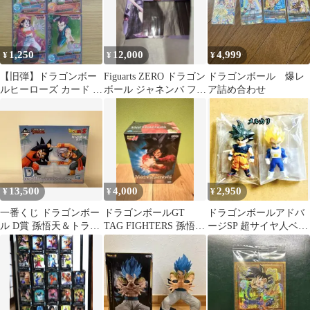
1,250
12,000
4,999
¥
¥
¥
【旧弾】ドラゴンボー
Figuarts ZERO ドラゴン
ドラゴンボール 爆レ
ルヒーローズ カード 4
ボール ジャネンバ フィ
ア詰め合わせ
枚セット GS1-01234
ギュア
13,500
4,000
2,950
¥
¥
¥
一番くじ ドラゴンボー
ドラゴンボールGT
ドラゴンボールアドバ
ル D賞 孫悟天＆トラン
TAG FIGHTERS 孫悟空
ージSP 超サイヤ人ベジ
クス フィギュア
フュギュア 未開封
ータ 身勝手の極意 兆
計2点