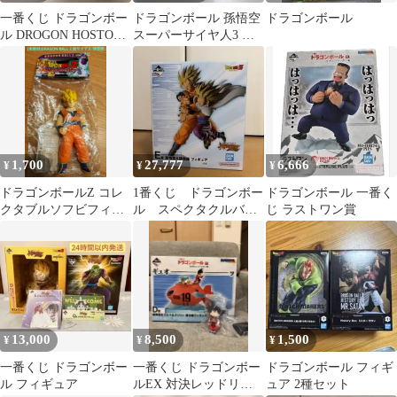
一番くじ ドラゴンボー
ドラゴンボール 孫悟空
ドラゴンボール
ル DROGON HOSTORY
スーパーサイヤ人3 フ
Ⅱ B賞 ウーロン＆神龍
ィギュア
1,700
27,777
6,666
¥
¥
¥
ドラゴンボールZ コレ
1番くじ ドラゴンボー
ドラゴンボール 一番く
クタブルソフビフィギ
ル スペクタクルバト
じ ラストワン賞
ュア その3 超サイヤ人
ル E賞 孫悟空&孫悟
孫悟空
飯 フィギュア
13,000
8,500
1,500
¥
¥
¥
一番くじ ドラゴンボー
一番くじ ドラゴンボー
ドラゴンボール フィギ
ル フィギュア
ルEX 対決レッドリボ
ュア 2種セット