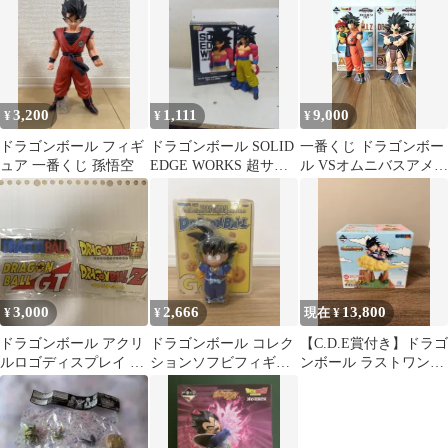
ィギュア
3,200
1,111
9,000
¥
¥
¥
ドラゴンボール フィギ
ドラゴンボール SOLID
一番くじ ドラゴンボー
ュア 一番くじ 孫悟空
EDGE WORKS 超サイ
ル VSオムニバスアメイ
ヤ人4孫悟空
ジング A賞、B賞セッ
3,000
2,666
13,800
¥
¥
現在 ¥
ドラゴンボール アクリ
ドラゴンボール コレク
【C.D.E賞付き】ドラゴ
ルロゴディスプレイ 4
ションソフビフィギュ
ンボール ラストワン賞
種セット
ア VOL.3 孫悟空
孫悟空＆チチ小物入れ
フィギュア