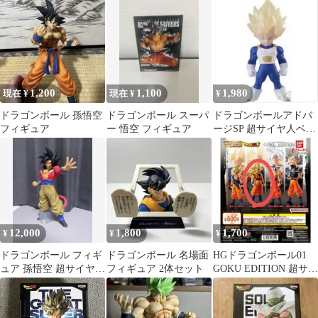
空 訳あり
ア A賞 少年 悟
GIGANT NAME
空 ＋α ヒストリー
1,200
1,100
1,980
現在 ¥
現在 ¥
¥
ドラゴンボール 孫悟空
ドラゴンボール スーパ
ドラゴンボールアドバ
フィギュア
ー 悟空 フィギュア
ージSP 超サイヤ人ベジ
ータ フィギュア 袋未開
封 1点
12,000
1,800
1,700
¥
¥
¥
ドラゴンボール フィギ
ドラゴンボール 名場面
HGドラゴンボール01
ュア 孫悟空 超サイヤ人
フィギュア 2体セット
GOKU EDITION 超サイ
4
ヤ人 3 孫悟空