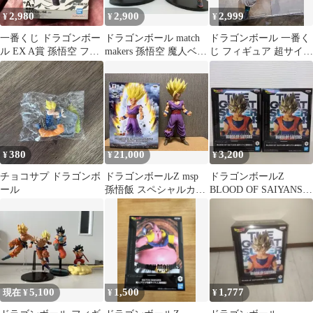
2,980
2,900
2,999
¥
¥
¥
一番くじ ドラゴンボー
ドラゴンボール match
ドラゴンボール 一番く
ル EX A賞 孫悟空 フィ
makers 孫悟空 魔人ベジ
じ フィギュア 超サイヤ
ギュア
ータ２体セット
人 ゴジータ C賞 オムニ
バス Z
380
21,000
3,200
¥
¥
¥
チョコサプ ドラゴンボ
ドラゴンボールZ msp
ドラゴンボールZ
ール
孫悟飯 スペシャルカラ
BLOOD OF SAIYANS
ーver.国内正規品
孫悟空 2体セット
5,100
1,500
1,777
現在 ¥
¥
¥