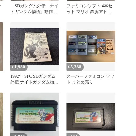
ナ
「SDガンダム外伝 ナイ
ファミコンソフト 4本セ
ッ
トガンダム物語」動作確
ット マリオ 鉄腕アトム
認済！ファミコンソフト
ガンダム
1,980
5,388
¥
¥
1992年 SFC SDガンダム
スーパーファミコン ソフ
外伝 ナイトガンダム物語
ト まとめ売り
大いなる遺産 攻略本