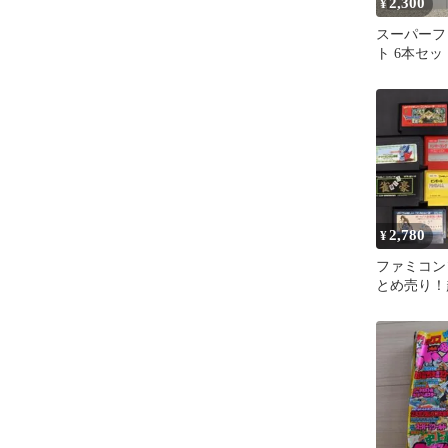
2,300
¥
スーパーフ
ト 6本セッ
2,780
¥
ファミコン
とめ売り！