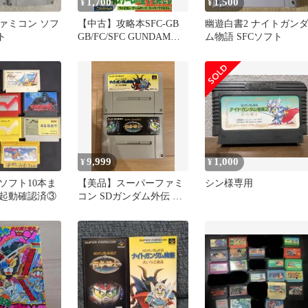
1,700
1,500
¥
¥
ァミコン ソフ
【中古】攻略本SFC-GB
幽遊白書2 ナイトガン
ト
GB/FC/SFC GUNDAM大
ム物語 SFCソフト
全
9,999
1,000
¥
¥
ソフト10本ま
【美品】スーパーファミ
シン様専用
起動確認済③
コン SDガンダム外伝 ナ
イトガンダム物語1、2