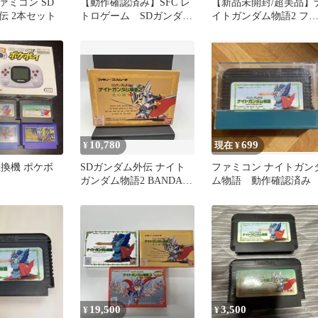
ァミコン SD
【動作確認済み】SFC レ
【新品未開封/超美品】
伝 2本セット
トロゲーム SDガンダム
イトガンダム物語2 フ
外伝２本セット
ミコンソフトNintendo
10,780
699
¥
現在 ¥
互換機 ポケボ
SDガンダム外伝 ナイト
ファミコン ナイトガン
ガンダム物語2 BANDAI
ム物語 動作確認済み
FC ファミコン 動作未確
認
19,500
3,500
¥
¥