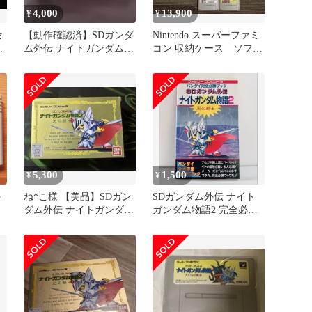
4,000
13,900
¥
¥
セ
【動作確認済】SDガンダ
Nintendo スーパーファミ
フ
ム外伝 ナイトガンダム物
コン 収納ケース ソフト
語2 光の騎士 ファミコン
まとめ売り
ソフト
5,300
1,500
¥
¥
の
ね*こ様 【美品】SDガン
SDガンダム外伝 ナイト
電
ダム外伝 ナイトガンダム
ガンダム物語2 完全必勝
ー
物語2 光の騎士 ファミ
ブック
コン