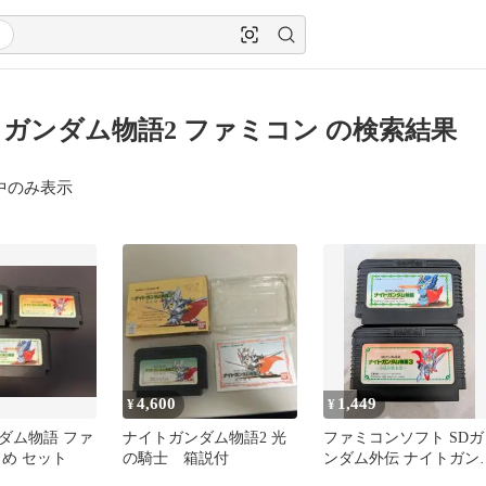
ガンダム物語2 ファミコン の検索結果
中のみ表示
4,600
1,449
¥
¥
ダム物語 ファ
ナイトガンダム物語2 光
ファミコンソフト SDガ
とめ セット
の騎士 箱説付
ンダム外伝 ナイトガン
ム物語 1・3セット