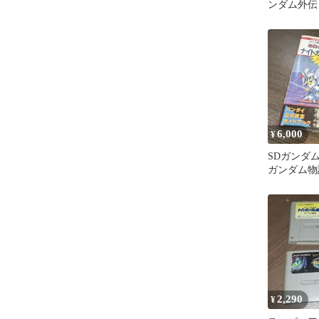
ンダム外伝
ム物語
6,000
¥
SDガンダ
ガンダム物
完全必勝ブ
ン 攻略本
2,290
¥