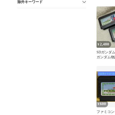
除外キーワード
2,480
¥
SDガンダ
ガンダム物語
ミコン
600
¥
ファミコン