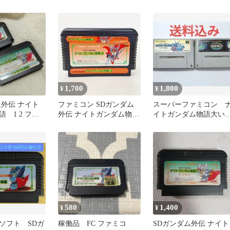
ファミコン
歓迎
1,700
1,800
¥
¥
ム外伝 ナイト
ファミコン SDガンダム
スーパーファミコン 
 1 2 ファ
外伝 ナイトガンダム物語
イトガンダム物語大い
3 伝説の騎士団
る遺産 ナイトガンダ
物語円卓の騎士
580
1,400
¥
¥
ソフト SDガ
稼働品 FC ファミコ
SDガンダム外伝 ナイト