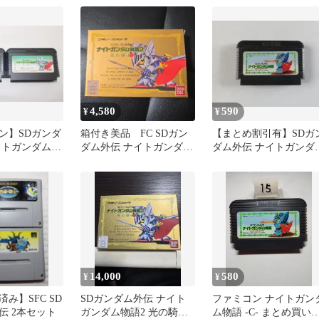
4,580
590
¥
¥
ン】SDガンダ
箱付き美品 FC SDガン
【まとめ割引有】SDガ
イトガンダム物
ダム外伝 ナイトガンダム
ダム外伝 ナイトガンダ
ット
物語2 光の騎士 ファミ
物語 ファミコン 動作確
コン
認済
14,000
580
¥
¥
み】SFC SD
SDガンダム外伝 ナイト
ファミコン ナイトガン
伝 2本セット
ガンダム物語2 光の騎士
ム物語 -C- まとめ買い