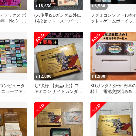
18,650
3,580
¥
¥
デラックス ボ
(未使用)SDガンダム外伝
ファミコンソフト18本
0年 No.5 武
1＆2セット スーパーフ
ット＋ゲームボーイソ
風雲録など掲
ァミコン
ト1本 計19本セット
12,800
1,980
¥
¥
コンピュータ
ち*犬様 【美品(上)】フ
SDガンダム外伝2円卓
-1 ニューファミ
ァミコン ナイトガンダム
騎士 電池交換済み&
ムソフト67本
物語2
池ホルダー化 スーパ
ファミコン