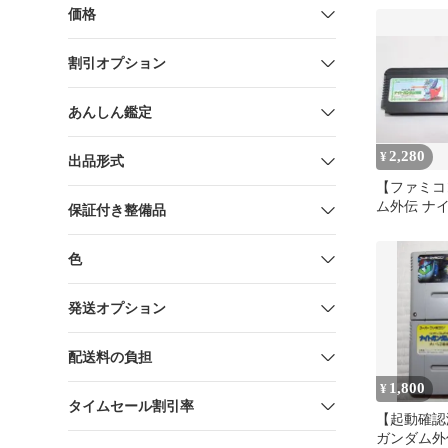
価格
割引オプション
あんしん鑑定
2,280
¥
出品形式
【ファミコ
ム外伝 ナ
保証付き整備品
語 1・2セ
色
発送オプション
配送料の負担
1,800
¥
タイムセール割引率
【起動確認済
ガンダム外