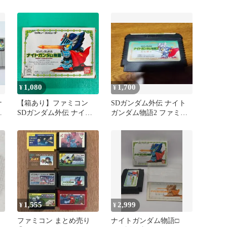
ム ファミコンジャンプ
箱説明書付き
他！
1,080
1,700
¥
¥
ナ
【箱あり】ファミコン
SDガンダム外伝 ナイト
な
SDガンダム外伝 ナイト
ガンダム物語2 ファミコ
ム
ガンダム物語 BANDAI バ
ンソフト
ンダイ FC ③
1,555
2,999
¥
¥
ファミコン まとめ売り
ナイトガンダム物語□