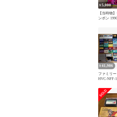
5,000
¥
【当時物】
ンボン 199
者ガンダム
載
41,986
¥
ファミリー
HVC-NFF
コン+ゲー