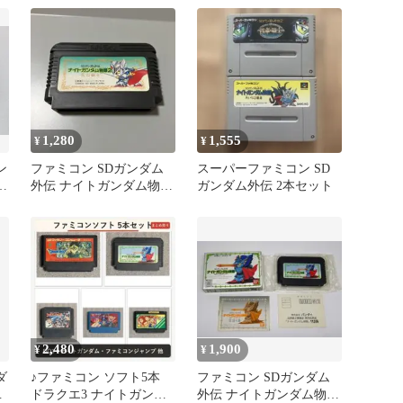
コン）
1,280
1,555
¥
¥
ン
ファミコン SDガンダム
スーパーファミコン SD
ム
外伝 ナイトガンダム物語
ガンダム外伝 2本セット
2 光の騎士 動作未確認
2,480
1,900
¥
¥
ダ
♪ファミコン ソフト5本
ファミコン SDガンダム
大
ドラクエ3 ナイトガンダ
外伝 ナイトガンダム物語