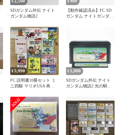
2,500
900
¥
¥
ダ
SDガンダム外伝 ナイト
【動作確認済み】FC SD
ガンダム物語2
ガンダム ナイトガンダム
物語
5,990
1,800
¥
¥
FC 説明書10冊セット ミ
SDガンダム外伝 ナイト
ニ四駆 マリオUSA 将棋
ガンダム物語2 光の騎
名鑑 ゴエモン外伝2 他
士 ファミコン 動作確認
済み FC