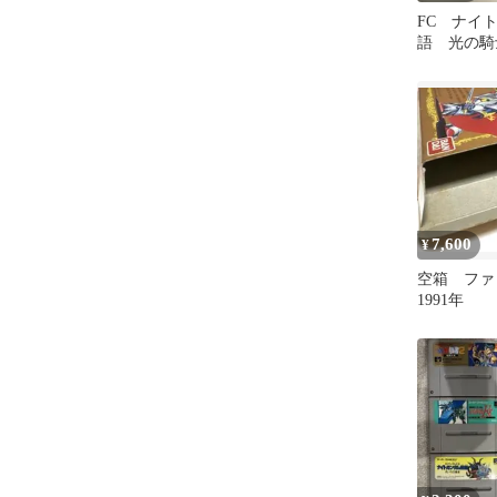
FC ナイ
語 光の騎
ム外伝
7,600
¥
空箱 フ
1991年