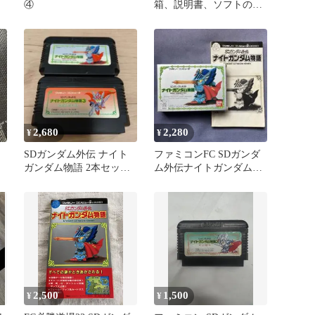
士
④
箱、説明書、ソフトのセ
ット ファミコン
2,680
2,280
¥
¥
SDガンダム外伝 ナイト
ファミコンFC SDガンダ
ガンダム物語 2本セッ
ム外伝ナイトガンダム物
ト Ⅰ&Ⅲ
語と、攻略本のセット
2,500
1,500
¥
¥