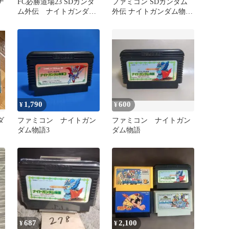
ナ
FC必勝道場23 SDガンダ
ファミコン SDガンダム
ァ
ム外伝 ナイトガンダム
外伝 ナイトガンダム物語
物語 マップ付属 同梱割
2 光の騎士 レトロゲーム
引有り
1,790
600
¥
¥
ダ
ファミコン ナイトガン
ファミコン ナイトガン
ダム物語3
ダム物語
687
2,100
¥
¥