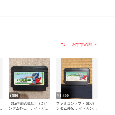
並び替え
580
1,300
¥
¥
【動作確認済み】 SDガ
ファミコンソフト SDガ
ダ
ンダム外伝 ナイトガン
ンダム外伝 ナイトガンダ
ダム物語 1 （ファミ
ム物語2 光の騎士