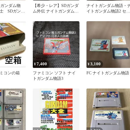
トガンダム物
【希少・レア】SDガンダ
ナイトガンダム物語・
士 SDガンダ
ム外伝 ナイトガンダム物
イトガンダム物語2 セ
語1~3 ファミリーコンピ
ト
ュータ
7,400
3,100
¥
¥
ァミコンの箱
ファミコン ソフト ナイ
FC ナイトガンダム物語
トガンダム物語3