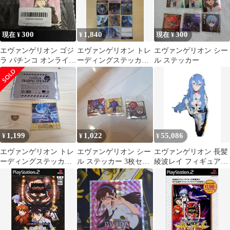
300
1,840
300
現在 ¥
¥
現在 ¥
エヴァンゲリオン ゴジ
エヴァンゲリオン トレ
エヴァンゲリオン シー
ラ パチンコ オンライン
ーディングステッカー
ル ステッカー
くじ マリ ステッカー
第2弾 17枚セット
1,199
1,022
55,086
¥
¥
¥
エヴァンゲリオン トレ
エヴァンゲリオン シー
エヴァンゲリオン 長髪
ーディングステッカー
ル ステッカー 3枚セッ
綾波レイ フィギュア
綾波レイ
ト
75cm 超大型 パチンコ