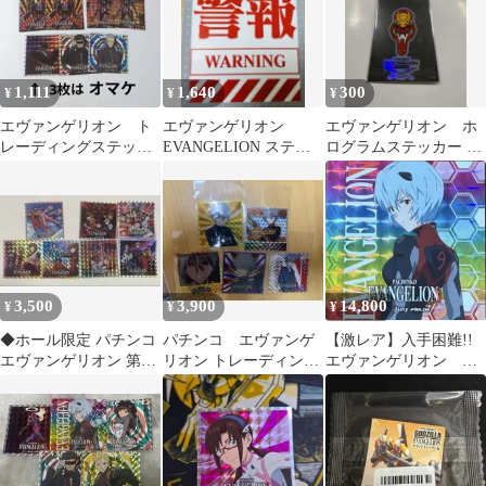
1,111
1,640
300
¥
¥
¥
エヴァンゲリオン ト
エヴァンゲリオン
エヴァンゲリオン ホ
レーディングステッカ
EVANGELION ステッ
ログラムステッカー 弍
ー パチンコ 碇シン
カー パチンコ スロット
号機
ジ 初号機 F型装備
3,500
3,900
14,800
¥
¥
¥
◆ホール限定 パチンコ
パチンコ エヴァンゲ
【激レア】入手困難!!
エヴァンゲリオン 第3
リオン トレーディング
エヴァンゲリオン 綾
弾 ステッカー 7枚セッ
ステッカー カオル 5枚
波レイ ステッカー
ト
セット
シール