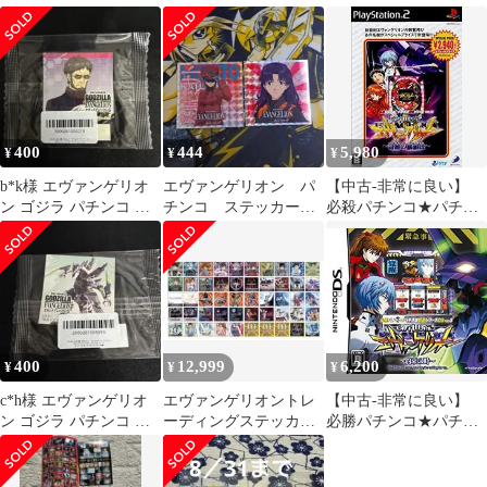
ット ステッカー
ーディング ステッカ
ー パチンコ 初号
ー 6枚セット
機 最終号機 F型
400
444
5,980
¥
¥
¥
b*k様 エヴァンゲリオ
エヴァンゲリオン パ
【中古-非常に良い】
ン ゴジラ パチンコ オ
チンコ ステッカー
必殺パチンコ★パチス
ンラインくじ ゲンド
シール ミサト 2枚セ
ロ攻略シリーズVol.10
ウ ステッカ
ット
CR新世紀エヴァンゲリ
オン~奇跡の価値は~
400
12,999
6,200
¥
¥
¥
c*h様 エヴァンゲリオ
エヴァンゲリオントレ
【中古-非常に良い】
ン ゴジラ パチンコ オ
ーディングステッカー
必勝パチンコ★パチス
ンラインくじ 紫龍 ス
40枚セット
ロ攻略シリーズDS
テッカー
Vol.3 新世紀エヴァンゲ
リオン~約束の時~