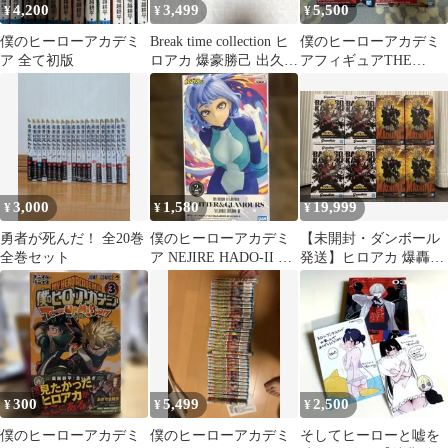
4,200
3,499
5,500
¥
¥
¥
僕のヒーローアカデミ
Break time collection ヒ
僕のヒーローアカデミ
ア 全て初版
ロアカ 爆豪勝己 出久
アフィギュアTHE
フィギュア
AMAZING HEROES 2
種セット
3,000
1,580
19,999
¥
¥
¥
勇者が死んだ！ 全20巻
僕のヒーローアカデミ
【未開封・ダンボール
全巻セット
ア NEJIRE HADO-II フ
発送】ヒロアカ 爆轟勝
ィギュア
己 フィギュア2種8個セ
ット
300
5,499
2,500
¥
¥
¥
僕のヒーローアカデミ
僕のヒーローアカデミ
そしてヒーローと嘘を