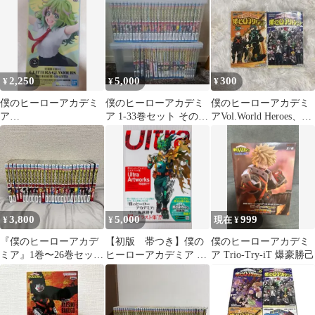
2,250
5,000
300
¥
¥
¥
僕のヒーローアカデミ
僕のヒーローアカデミ
僕のヒーローアカデミ
ア
ア 1-33巻セット その他
アVol.World Heroes、
GLITTER&GLAMOUR
色々
Vol.Rising2冊
S 葉隠透 フィギュア
3,800
5,000
999
¥
¥
現在 ¥
『僕のヒーローアカデ
【初版 帯つき】僕の
僕のヒーローアカデミ
ミア』1巻〜26巻セット
ヒーローアカデミア 公
ア Trio-Try-iT 爆豪勝己
（＋2巻 期間限定カバ
式イラスト集
ー付）