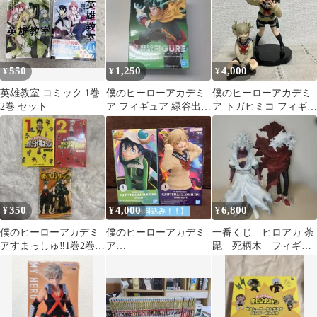
550
1,250
4,000
¥
¥
¥
英雄教室 コミック 1巻
僕のヒーローアカデミ
僕のヒーローアカデミ
2巻 セット
ア フィギュア 緑谷出久
ア トガヒミコ フィギュ
GiGO限定 ver.3 箱無
ア 2種セット
し
350
4,000
6,800
¥
¥
¥
僕のヒーローアカデミ
僕のヒーローアカデミ
一番くじ ヒロアカ 荼
アすまっしゅ‼︎1巻2巻
ア
毘 死柄木 フィギュ
vol.ワールドヒーローズ
GLITTER&GLAMOUR
ア Ｂ賞 C賞
ミッション
S 蛙吹梅雨 渡我 被身
子