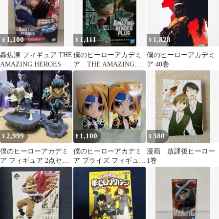
1,100
1,111
1,828
¥
¥
¥
轟焦凍 フィギュア THE
僕のヒーローアカデミ
僕のヒーローアカデミ
AMAZING HEROES
ア THE AMAZING
ア 40巻
HEROES PLUS 緑谷出
久
2,999
1,100
380
¥
¥
¥
僕のヒーローアカデミ
僕のヒーローアカデミ
漫画 放課後ヒーロー
ア フィギュア 2点セッ
ア プライズ フィギュア
1巻
ト
Q-posket 上鳴電気 A B