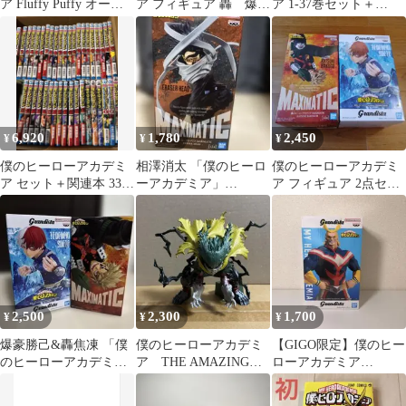
ア Fluffy Puffy オール
ア フィギュア 轟 爆
ア 1-37巻セット＋
マイト
豪 セット
Vol.Next
6,920
1,780
2,450
¥
¥
¥
僕のヒーローアカデミ
相澤消太 「僕のヒーロ
僕のヒーローアカデミ
ア セット＋関連本 33巻
ーアカデミア」
ア フィギュア 2点セッ
➕6巻
MAXIMATIC
ト
ERASERHEAD
2,500
2,300
1,700
¥
¥
¥
爆豪勝己&轟焦凍 「僕
僕のヒーローアカデミ
【GIGO限定】僕のヒー
のヒーローアカデミ
ア THE AMAZING
ローアカデミア
ア」 フィギュア2体セ
HEROS PLUS 緑谷出久
Grandista ALL MIGHT
ット