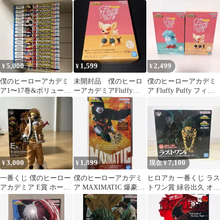
己 2点セット
ュア アクスタ 缶バッジ
まとめ売り
5,000
1,599
2,499
¥
¥
¥
僕のヒーローアカデミ
未開封品 僕のヒーロ
僕のヒーローアカデミ
ア1〜17巻&ボリューム
ーアカデミアFluffy
ア Fluffy Puffy フィギ
ライジング
Puffy バクドックBフィ
ュア２体セット
ギュア
3,000
1,899
7,100
¥
¥
現在 ¥
一番くじ 僕のヒーロー
僕のヒーローアカデミ
ヒロアカ 一番くじ ラス
アカデミア E賞 ホーク
ア MAXIMATIC 爆豪勝
トワン賞 緑谷出久 オー
ス フィギュア
己 III
バーレイ フィギュア