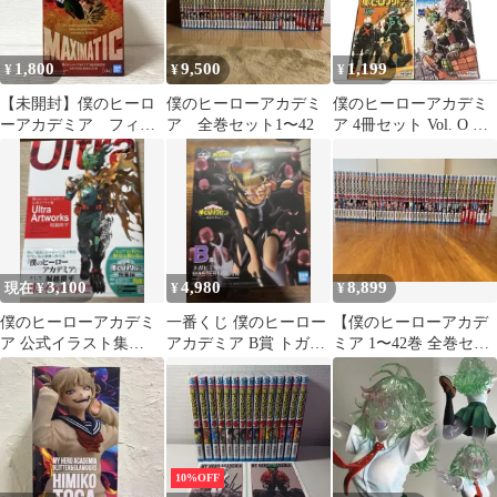
1,800
9,500
1,199
¥
¥
¥
【未開封】僕のヒーロ
僕のヒーローアカデミ
僕のヒーローアカデミ
ーアカデミア フィギ
ア 全巻セット1〜42
ア 4冊セット Vol. O R
ア 爆豪勝己
W N 付録付
3,100
4,980
8,899
現在 ¥
¥
¥
僕のヒーローアカデミ
一番くじ 僕のヒーロー
【僕のヒーローアカデ
ア 公式イラスト集
アカデミア B賞 トガヒ
ミア 1〜42巻 全巻セッ
Ultra Artworks
ミコ ヒロアカ
ト＋映画特典】
10%OFF