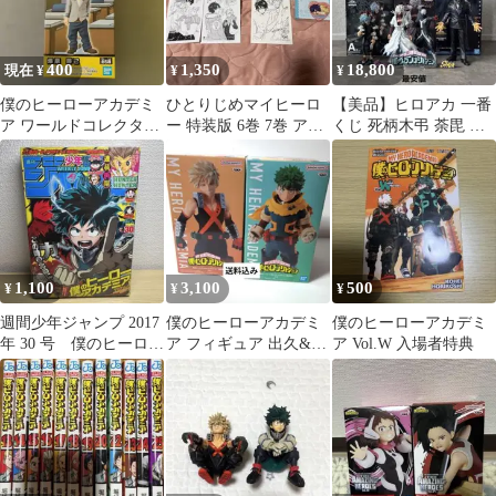
400
1,350
18,800
現在 ¥
¥
¥
僕のヒーローアカデミ
ひとりじめマイヒーロ
【美品】ヒロアカ 一番
ア ワールドコレクタブ
ー 特装版 6巻 7巻 アニ
くじ 死柄木弔 荼毘 ト
ルフィギュア vol.4 爆
メイト特典付き
ゥワイス オールフォー
豪勝己
ワン おまけ
1,100
3,100
500
¥
¥
¥
週間少年ジャンプ 2017
僕のヒーローアカデミ
僕のヒーローアカデミ
年 30 号 僕のヒーロー
ア フィギュア 出久&爆
ア Vol.W 入場者特典
アカデミア集英社
豪セット 未開封 ※
概要欄必読