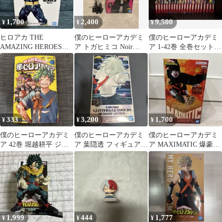
1,700
2,400
9,500
¥
¥
¥
ヒロアカ THE
僕のヒーローアカデミ
僕のヒーローアカデミ
AMAZING HEROES
ア トガヒミコ Noir
ア 1-42巻 全巻セット
Special 轟焦凍フィギュ
Edge フィギュア
堀越耕平
ア
333
3,200
1,700
¥
¥
¥
僕のヒーローアカデミ
僕のヒーローアカデミ
僕のヒーローアカデミ
ア 42巻 堀越耕平 ジャ
ア 葉隠透 フィギュア
ア MAXIMATIC 爆豪勝
ンプコミックス
GiGO限定 B
己
1,999
444
1,777
¥
¥
¥