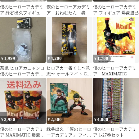
僕のヒーローアカデミ
僕のヒーローアカデミ
僕のヒーローアカデミ
ア 緑谷出久フィギュア
ア おねむたん 轟焦
ア フィギュア 爆豪勝己
FINAL SEASON
凍 ガチャガチャ
FIGURE
1,999
4,200
1,700
¥
¥
¥
荼毘 ヒロアカニャンコ
ヒロアカ一番くじ〜意
僕のヒーローアカデミ
僕のヒーローアカデミ
志〜 オールマイト C賞
ア MAXIMATIC
ア
【未開封】
2,980
2,500
4,000
¥
¥
¥
僕のヒーローアカデミ
緑谷出久 「僕のヒーロ
僕のヒーローアカデミ
ア MAXIMATIC 爆豪勝
ーアカデミア」 フィギ
ア 1-27巻セット