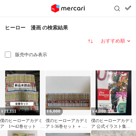
ヒーロー 漫画 の検索結果
並び替え
販売中のみ表示
11,111
6,000
4,000
¥
¥
¥
僕のヒーローアカデミ
僕のヒーローアカデミ
僕のヒーローアカデミ
ア 1〜42巻セット 新
ア 1-36巻セット ＋ 雄
ア 公式イラスト集
品未読品
英白書II
Ultra Artworks 初版