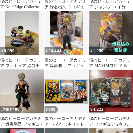
僕のヒーローアカデミ
僕のヒーローアカデミ
僕のヒーローアカデミ
ア Noir Edge Collection
ア 緑谷出久 フィギュ
ア ジャンプ ロゴ 緑谷
緑谷出久
ア ラストワン
爆豪 轟
9,999
24,444
1,250
¥
¥
¥
僕のヒーローアカデミ
僕のヒーローアカデミ
僕のヒーローアカデミ
ア フィギュア 緑谷出久
ア 爆豪勝己 フィギュア
ア MAXIMATIC ミルコ
爆豪勝己 幼少期
本体箱あり紡ぐ力B賞
フィギュア
400
999
4,222
現在 ¥
¥
¥
僕のヒーローアカデミ
僕のヒーローアカデミ
僕のヒーローアカデミ
ア 爆豪勝己 フィギュア
ア 小説 3本セット
ア フィギュア 2点セッ
ト