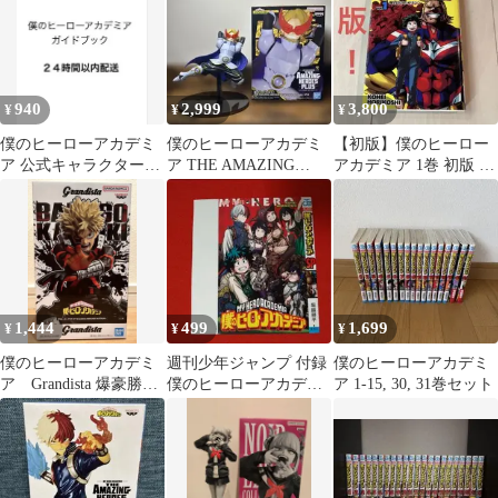
940
2,999
3,800
¥
¥
¥
僕のヒーローアカデミ
僕のヒーローアカデミ
【初版】僕のヒーロー
ア 公式キャラクターブ
ア THE AMAZING
アカデミア 1巻 初版 ヒ
ック
HEROES PLUS 青山優
ロアカ
雅
1,444
499
1,699
¥
¥
¥
僕のヒーローアカデミ
週刊少年ジャンプ 付録
僕のヒーローアカデミ
ア Grandista 爆豪勝己
僕のヒーローアカデミ
ア 1-15, 30, 31巻セット
フィギュア 未開封
ア 非売品コミックスカ
バー ヒロアカ