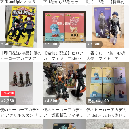
ア TeamUpMission 3 あ
ア 1巻から35巻セット
吐く 3巻 【特典付
きやま陽光
＋映画特典3つ
き・新品】
580
2,500
3,800
¥
¥
¥
【即日発送/単品】僕の
【箱無し配送】ヒロア
一番くじ B賞 心操
ヒーローアカデミア 雄
カ フィギュア2種セッ
人使 フィギュア
英 漫画 コミック
ト
10%OFF
2,250
4,800
4,100
¥
¥
現在 ¥
僕のヒーローアカデミ
僕のヒーローアカデミ
僕のヒーローアカデミ
ア アクリルスタンド 3
ア 爆豪勝己フィギュ
ア fluffy puffy 6体セッ
種セット
アまとめ売り
ト 新品・未開封