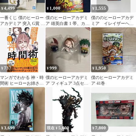
4,499
1,000
1,555
¥
¥
¥
一番くじ 僕のヒーロー
僕のヒーローアカデミ
僕ののヒーローアカデ
アカデミア 突入 G賞 ホ
ア 雄英白書 1 帯、カー
ミア イレイザーヘッ
ークス フィギュア
ド付き、初版。
ド フィギュア
737
999
1,950
¥
¥
¥
マンガでわかる 神・時
僕のヒーローアカデミ
僕のヒーローアカデミ
間術 ヒーローお姉さ
ア フィギュア 3点セッ
ア 41巻
ん、最強の時間操作ス
ト
キルで働き方改革しま
す!! 樺沢紫苑 ショング
（単行本）
3,699
5,600
7,800
¥
現在 ¥
¥