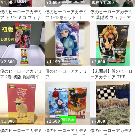
1,000
3,600
1,200
¥
¥
現在 ¥
僕のヒーローアカデミ
僕のヒーローアカデミ
僕のヒーローアカデミ
ア トガヒミコ フィギュ
ア 1~15巻セット 《特
ア 葉隠透 フィギュア
ア
典のポストカード2枚付
リペイント
GLITTER&GLAMOUR
き》
S
2,500
1,199
2,000
¥
¥
¥
僕のヒーローアカデミ
僕のヒーローアカデミ
【未開封】僕のヒーロ
ア 2巻 初版 堀越耕平
ア
ーアカデミア THE
しおり付
GLITTER&GLAMOUR
AMAZING HEROES 上
S 波動ねじれ
鳴電気
1,900
2,500
7,000
¥
¥
¥
僕のヒーローアカデミ
僕のヒーローアカデミ
僕のヒーローアカデミ