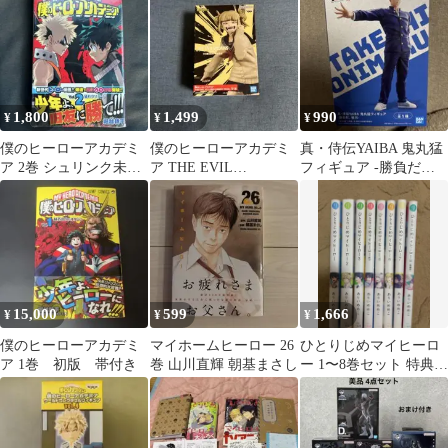
1,800
1,499
990
¥
¥
¥
僕のヒーローアカデミ
僕のヒーローアカデミ
真・侍伝YAIBA 鬼丸猛
ア 2巻 シュリンク未開
ア THE EVIL
フィギュア -勝負だ。
封
VILLAINs トガヒミコ
鉄刃-
15,000
599
1,666
¥
¥
¥
僕のヒーローアカデミ
マイホームヒーロー 26
ひとりじめマイヒーロ
ア 1巻 初版 帯付き
巻 山川直輝 朝基まさし
ー 1〜8巻セット 特典付
き