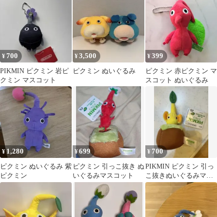
700
3,500
399
¥
¥
¥
PIKMIN ピクミン 岩ピ
ピクミン ぬいぐるみ
ピクミン 赤ピクミン マ
クミン マスコット
スコット ぬいぐるみ
1,280
699
700
¥
¥
¥
ピクミン ぬいぐるみ 紫
ピクミン 引っこ抜き ぬ
PIKMIN ピクミン 引っ
ピクミン
いぐるみマスコット
こ抜きぬいぐるみマス
コット 黄ピクミン