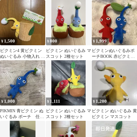
ホルダー セット レ
ア タグ ゲーム
1,500
800
1,999
¥
¥
¥
ピクミン4 黄ピクミン
ピクミン ぬいぐるみ マ
ピクミンぬいぐるみポ
ぬいぐるみ 小物入れ 付
スコット 2種セット
ーチBOOK 赤ピクミン
箋
青ピクミン2種セット
1,000
1,111
1,200
¥
¥
¥
PIKMIN 青ピクミン ぬ
ピクミン ぬいぐるみ マ
ピクミン ぬいぐるみ 黄
いぐるみ ポーチ 任天
スコット 2種セット
ピクミン マスコット
堂