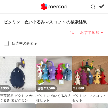
ピクミン ぬいぐるみマスコット の検索結果
並び替え
販売中のみ表示
999
3,500
2,800
¥
現在 ¥
¥
三英貿易 ピクミン ぬい
ピクミン ぬいぐるみ 5
ピクミン マスコット
ぐるみ 岩ピクミン
種セット
セット