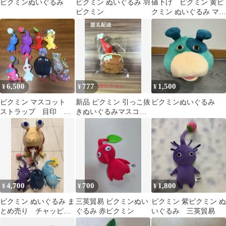
ピクミンぬいぐるみ
ピクミン ぬいぐるみ 羽
値下げ ピクミン 黄ピ
ピクミン
クミン ぬいぐるみ マス
コット
6,500
777
1,500
¥
¥
¥
ピクミン マスコット
新品 ピクミン 引っこ抜
ピクミンぬいぐるみ
ストラップ 目印 キ
きぬいぐるみマスコッ
ーホルダー
ト
4,700
700
1,800
¥
¥
¥
ピクミン ぬいぐるみ ま
三英貿易 ピクミンぬい
ピクミン 紫ピクミン ぬ
とめ売り チャッピ
ぐるみ 赤ピクミン
いぐるみ 三英貿易
ー 白ピクミン 岩ピ