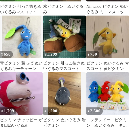
ピクミン 引っこ抜きぬ
氷ピクミン ぬいぐる
Nintendo ピクミン ぬい
いぐるみマスコット 3
み
ぐるみ ミニマスコット
種セット
赤 青 黄 キーホルダー
650
1,299
750
¥
¥
¥
青ピクミン 葉っぱ ぬい
ピクミン 引っこ抜きぬ
ピクミン ぬいぐるみ マ
ぐるみキーチェーン
いぐるみマスコット 2
スコット 黄ピクミン
＊f230
点セット
1,799
1,200
2,500
¥
¥
¥
ピクミン チャッピー が
ピクミン ぬいぐるみ 岩
ニンテンドー ピクミ
ま口ぬいぐるみ
ピクミン
ン ぬいぐるみ キー