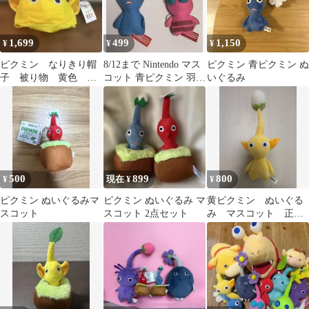
1,699
499
1,150
¥
¥
¥
ピクミン なりきり帽
8/12まで Nintendo マス
ピクミン 青ピクミン ぬ
子 被り物 黄色 イ
コット 青ピクミン 羽ピ
いぐるみ
エロー 新品未使用
クミン 2体セット
タグ付き
500
899
800
¥
現在 ¥
¥
ピクミン ぬいぐるみマ
ピクミン ぬいぐるみ マ
黄ピクミン ぬいぐる
スコット
スコット 2点セット
み マスコット 正規
品