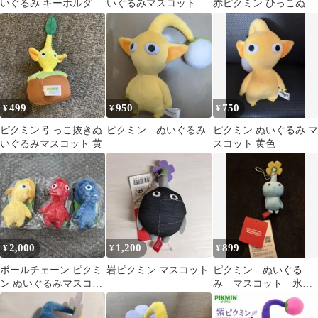
いぐるみ キーホルダー
いぐるみマスコット 赤
赤ピクミン ひっこぬき
ストラップ マスコット
黄 2点セット
ぬいぐるみマスコット
499
950
750
¥
¥
¥
ピクミン 引っこ抜きぬ
ピクミン ぬいぐるみ
ピクミン ぬいぐるみ マ
いぐるみマスコット 黄
スコット 黄色
2,000
1,200
899
¥
¥
¥
ボールチェーン ピクミ
岩ピクミン マスコット
ピクミン ぬいぐる
ン ぬいぐるみマスコッ
み マスコット 氷ピ
ト 赤青黄
クミン