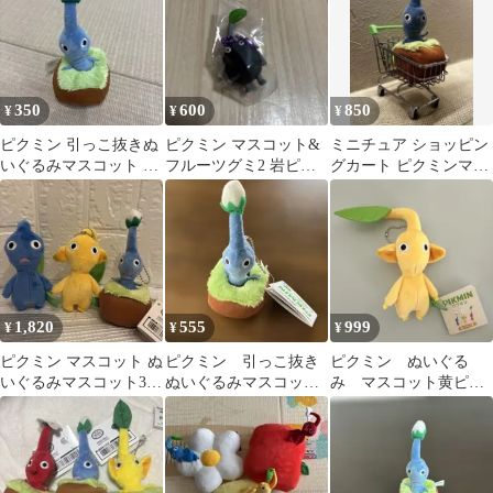
350
600
850
¥
¥
¥
ピクミン 引っこ抜きぬ
ピクミン マスコット&
ミニチュア ショッピン
いぐるみマスコット 青
フルーツグミ2 岩ピク
グカート ピクミンマス
ピクミン
ミン
コットセット
1,820
555
999
¥
¥
¥
ピクミン マスコット ぬ
ピクミン 引っこ抜き
ピクミン ぬいぐる
いぐるみマスコット3種
ぬいぐるみマスコッ
み マスコット黄ピク
セット
ト 青ピクミン
ミン(葉)