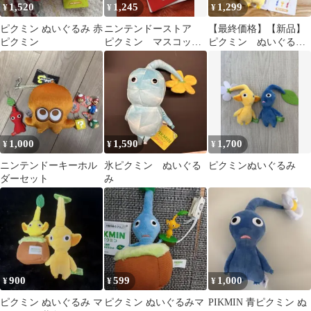
1,520
1,245
1,299
¥
¥
¥
ピクミン ぬいぐるみ 赤
ニンテンドーストア
【最終価格】【新品】
ピクミン
ピクミン マスコッ
ピクミン ぬいぐる
ト ぬいぐるみ 黄ピ
み マスコット キー
クミン キーチェーン
ホルダー 黄色
1,000
1,590
1,700
¥
¥
¥
ニンテンドーキーホル
氷ピクミン ぬいぐる
ピクミンぬいぐるみ
ダーセット
み
900
599
1,000
¥
¥
¥
ピクミン ぬいぐるみ マ
ピクミン ぬいぐるみマ
PIKMIN 青ピクミン ぬ