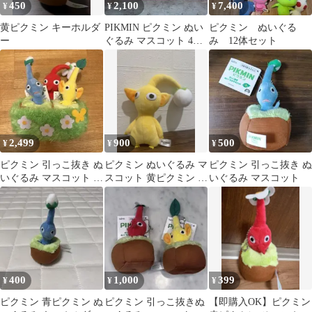
450
2,100
7,400
¥
¥
¥
黄ピクミン キーホルダ
PIKMIN ピクミン ぬい
ピクミン ぬいぐる
ー
ぐるみ マスコット 4種
み 12体セット
セット 赤、青、紫、
岩
2,499
900
500
¥
¥
¥
ピクミン 引っこ抜き ぬ
ピクミン ぬいぐるみ マ
ピクミン 引っこ抜き ぬ
いぐるみ マスコット 青
スコット 黄ピクミン 正
いぐるみ マスコット
黄 小物入れ 赤
規品
400
1,000
399
¥
¥
¥
ピクミン 青ピクミン ぬ
ピクミン 引っこ抜きぬ
【即購入OK】ピクミン