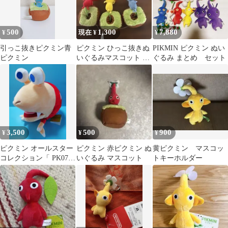
500
1,300
7,880
¥
現在 ¥
¥
引っこ抜きピクミン青
ピクミン ひっこ抜きぬ
PIKMIN ピクミン ぬい
ピクミン
いぐるみマスコット 3
ぐるみ まとめ セット
種セット
3,500
500
900
¥
¥
¥
ピクミン オールスター
ピクミン 赤ピクミン ぬ
黄ピクミン マスコッ
コレクション「 PK07
いぐるみ マスコット
トキーホルダー
チャッピー」 ★タグ付
き