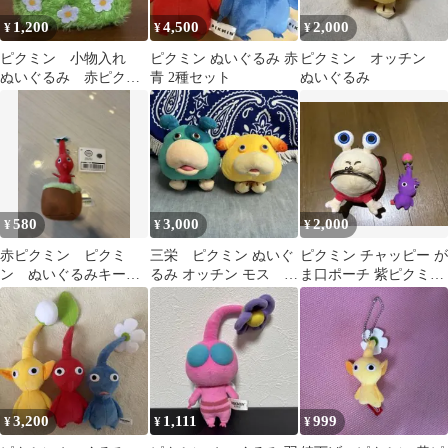
1,200
4,500
2,000
¥
¥
¥
ピクミン 小物入れ
ピクミン ぬいぐるみ 赤
ピクミン オッチン
ぬいぐるみ 赤ピクミ
青 2種セット
ぬいぐるみ
ン
580
3,000
2,000
¥
¥
¥
赤ピクミン ピクミ
三栄 ピクミン ぬいぐ
ピクミン チャッピー が
ン ぬいぐるみキーホ
るみ オッチン モス 2
ま口ポーチ 紫ピクミン
ルダー
体セット
マスコット
3,200
1,111
999
¥
¥
¥