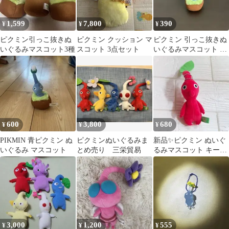
1,599
7,800
390
¥
¥
¥
ピクミン引っこ抜きぬ
ピクミン クッション マ
ピクミン 引っこ抜きぬ
いぐるみマスコット3種
スコット 3点セット
いぐるみマスコット 青
ピクミン
600
3,800
680
¥
¥
¥
PIKMIN 青ピクミン ぬ
ピクミンぬいぐるみま
新品✨ピクミン ぬいぐ
いぐるみ マスコット
とめ売り 三栄貿易
るみマスコット キーホ
ルダー 赤ピクミン
3,000
1,200
555
¥
¥
¥