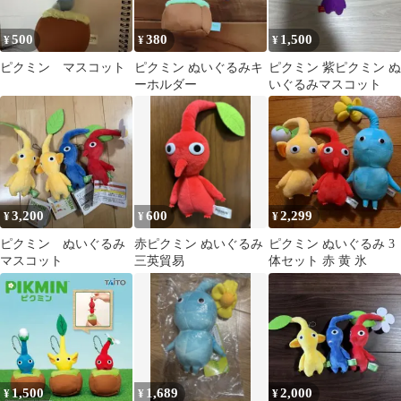
500
380
1,500
¥
¥
¥
ピクミン マスコット
ピクミン ぬいぐるみキ
ピクミン 紫ピクミン ぬ
ーホルダー
いぐるみマスコット
3,200
600
2,299
¥
¥
¥
ピクミン ぬいぐるみ
赤ピクミン ぬいぐるみ
ピクミン ぬいぐるみ 3
マスコット
三英貿易
体セット 赤 黄 氷
1,500
1,689
2,000
¥
¥
¥