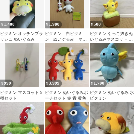
1,400
1,900
500
¥
¥
¥
ピクミン オッチンプラ
ピクミン 白ピクミ
ピクミン 引っこ抜きぬ
ッシュ ぬいぐるみ
ン ぬいぐるみ マス
いぐるみマスコット 黄
コット
ピクミン キーホルダー
999
3,999
1,700
¥
¥
¥
ピクミン マスコット 5
ピクミン ぬいぐるみポ
ピクミン ぬいぐるみ 氷
種セット
ーチセット 赤 青 黄色
ピクミン