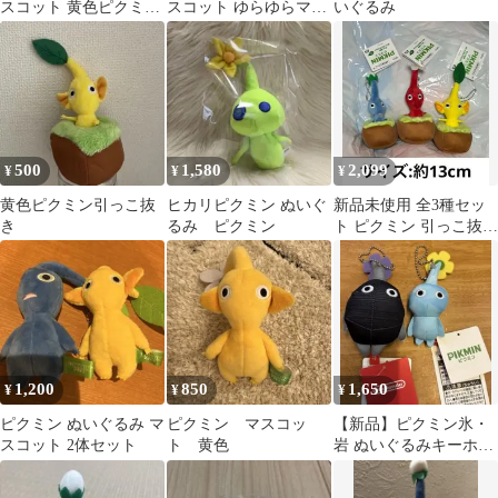
スコット 黄色ピクミン
スコット ゆらゆらマス
いぐるみ
セット
コット
500
1,580
2,099
¥
¥
¥
黄色ピクミン引っこ抜
ヒカリピクミン ぬいぐ
新品未使用 全3種セッ
き
るみ ピクミン
ト ピクミン 引っこ抜き
ぬいぐるみマスコット
２３
1,200
850
1,650
¥
¥
¥
ピクミン ぬいぐるみ マ
ピクミン マスコッ
【新品】ピクミン氷・
スコット 2体セット
ト 黄色
岩 ぬいぐるみキーホル
ダー2個セット