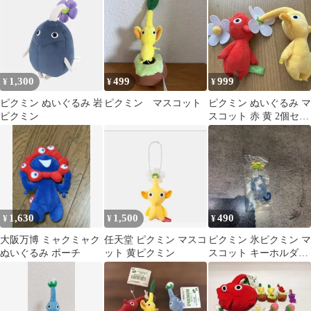
クミン 氷ピクミン
1,300
499
999
¥
¥
¥
ピクミン ぬいぐるみ 岩
ピクミン マスコット
ピクミン ぬいぐるみ マ
ピクミン
スコット 赤 黄 2個セッ
ト
1,630
1,500
490
¥
¥
¥
大阪万博 ミャクミャク
任天堂 ピクミン マスコ
ピクミン 氷ピクミン マ
ぬいぐるみ ポーチ
ット 黄ピクミン
スコット キーホルダー
グミ