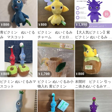
800
800
1,990
¥
¥
¥
青ピクミン ぬいぐる
ピクミン ぬいぐるみ
【大人気ピクミン】紫
み マスコット
チャーム イエロ
ピクミン ぬいぐるみ ふ
ー フラワー
わふわぬいぐるみ
888
1,700
800
¥
¥
¥
ピクミン ぬいぐるみマ
ピクミン ぬいぐるみ小
未開封 ピクミン 引っ
スコット
物入れ 黄ピクミン
こ抜きぬいぐるみマス
コット 黄ピクミン