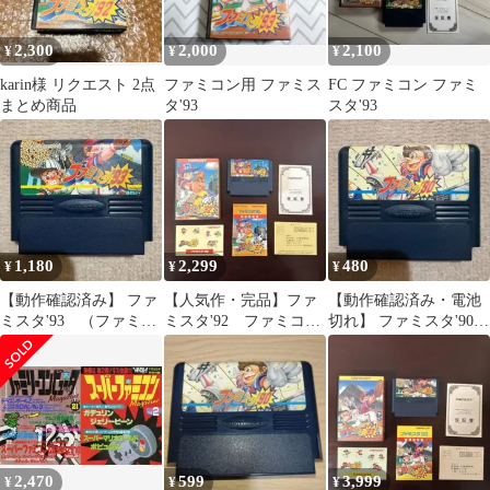
2,300
2,000
2,100
¥
¥
¥
karin様 リクエスト 2点
ファミコン用 ファミス
FC ファミコン ファミ
まとめ商品
タ'93
スタ'93
1,180
2,299
480
¥
¥
¥
【動作確認済み】 ファ
【人気作・完品】ファ
【動作確認済み・電池
ミスタ'93 （ファミコ
ミスタ'92 ファミコン
切れ】 ファミスタ'90
ン）
ソフト ナムコ
（ファミコン）
2,470
599
3,999
¥
¥
¥