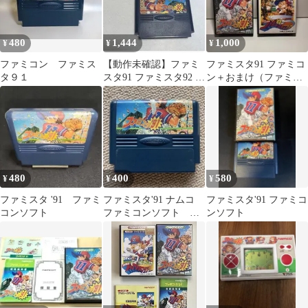
480
1,444
1,000
¥
¥
¥
ファミコン ファミス
【動作未確認】ファミ
ファミスタ91 ファミコ
タ９１
スタ91 ファミスタ92 2
ン＋おまけ（ファミス
本セット【ソフトの
タ88）
み】
480
400
580
¥
¥
¥
ファミスタ '91 ファミ
ファミスタ'91 ナムコ
ファミスタ'91 ファミコ
コンソフト
ファミコンソフト 動
ンソフト
作確認済み￼