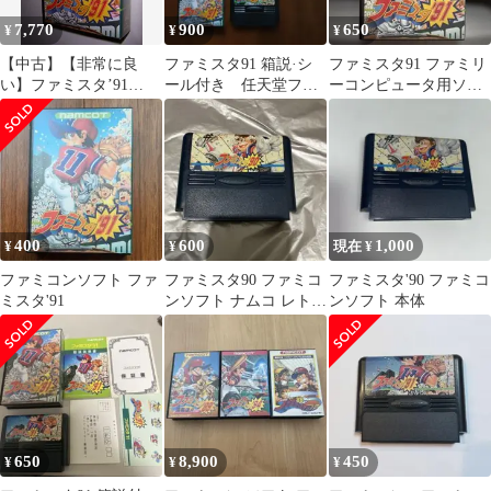
7,770
900
650
¥
¥
¥
【中古】【非常に良
ファミスタ91 箱説·シ
ファミスタ91 ファミリ
い】ファミスタ’91
ール付き 任天堂ファ
ーコンピュータ用ソフ
p706p5g
ミコンソフト ファミ
ト
リースタジアム
400
600
1,000
¥
¥
現在 ¥
ファミコンソフト ファ
ファミスタ90 ファミコ
ファミスタ'90 ファミコ
ミスタ'91
ンソフト ナムコ レトロ
ンソフト 本体
ゲーム 動作未確認
650
8,900
450
¥
¥
¥