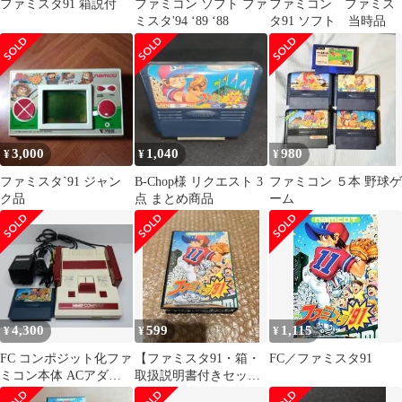
ファミスタ91 箱説付
ファミコン ソフト ファ
ファミコン ファミス
ミスタ'94 ‘89 ‘88
タ91 ソフト 当時品
3,000
1,040
980
¥
¥
¥
ファミスタ`91 ジャン
B-Chop様 リクエスト 3
ファミコン ５本 野球ゲ
ク品
点 まとめ商品
ーム
4,300
599
1,115
¥
¥
¥
FC コンポジット化ファ
【ファミスタ91・箱・
FC／ファミスタ91
ミコン本体 ACアダプタ
取扱説明書付きセッ
ー ファミスタ91付 動作
ト・Famicom】超美F91