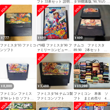
フト 33本セット 説明書
タ'89開幕版,'90,'91の 3
付（マリオ・ドラク
本セット
エ・ドラゴン
777
600
400
¥
¥
¥
ファミスタ'93 ファミコ
c*0様 ファミスタ'90 フ
ナムコ ファミスタ
ンソフト
ァミリーコンピュータ
89.90 2本セット フ
ソフト 箱説付き
ァミコン ※写真が全
て 当時物
8,800
3,480
13,200
¥
¥
¥
ファミコン ファミス
ファミスタ'94 ナムコ製
ファミコン 本体 ソ
タ'94 レトロ ソフト
ファミコンソフト
フト まとめ売り 41
△WE1691
本