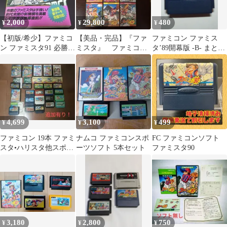
2,000
29,800
480
¥
¥
¥
【初版/希少】ファミコ
【美品・完品】『ファ
ファミコン ファミス
ン ファミスタ91 必勝攻
ミスタ』 ファミコン
タ’89開幕版 -B- まとめ
略法 双葉社 ゲーム本
全９タイトルセット
買い大歓迎
野球カード付 ナムコ
4,699
3,100
499
¥
¥
¥
ファミコン 19本 ファミ
ナムコ ファミコンスポ
FC ファミコンソフト
スタ•ハリスタ他スポー
ーツソフト 5本セット
ファミスタ90
ツ系
3,180
2,800
750
¥
¥
¥