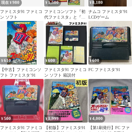
980
1,500
8,180
現在 ¥
¥
¥
ファミスタ91 ファミコ
ファミコンソフト『初
ナムコ ファミスタ'91
ン ソフト
代ファミスタ』と『フ
LCDゲーム
ァミスタ91』2本セッ
ト 箱と説明書付き
610
600
600
¥
¥
¥
【中古】ファミコンソ
ファミスタ91 ファミコ
FC ファミスタ'91
フト ファミスタ’91
ン ソフト 箱説付
500
1,999
4,000
¥
¥
¥
ファミスタ91 ファミコ
【初版】ファミスタ91
【第1刷発行】FC ファ