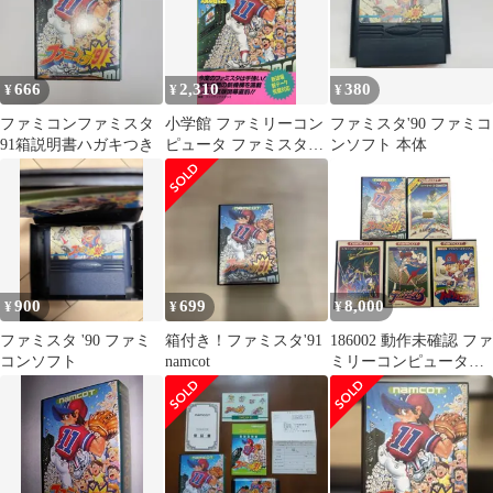
666
2,310
380
¥
¥
¥
ファミコンファミスタ
小学館 ファミリーコン
ファミスタ'90 ファミコ
91箱説明書ハガキつき
ピュータ ファミスタ91
ンソフト 本体
必勝攻略法
900
699
8,000
¥
¥
¥
ファミスタ '90 ファミ
箱付き！ファミスタ'91
186002 動作未確認 ファ
コンソフト
namcot
ミリーコンピューター
ファミコン ソフト カセ
ット 5点まとめ売り