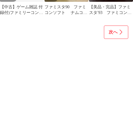
【中古】ゲーム雑誌 付
ファミスタ90 ファミ
【美品・完品】ファミ
録付)ファミリーコンピ
コンソフト ナムコ
スタ'93 ファミコンソ
ュータMagazine 1990年
任天堂
フト ナムコ
11月2日号
次へ