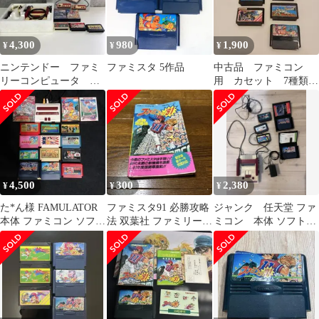
4,300
980
1,900
¥
¥
¥
ニンテンドー ファミ
ファミスタ 5作品
中古品 ファミコン
リーコンピュータ
用 カセット 7種類
HVC-001 動作未確認
まとめ売り 動作確認
済
4,500
300
2,380
¥
¥
¥
た*ん様 FAMULATOR
ファミスタ91 必勝攻略
ジャンク 任天堂 ファ
本体 ファミコン ソフト
法 双葉社 ファミリーコ
ミコン 本体 ソフト5
まとめ売り
ンピュータ
本付