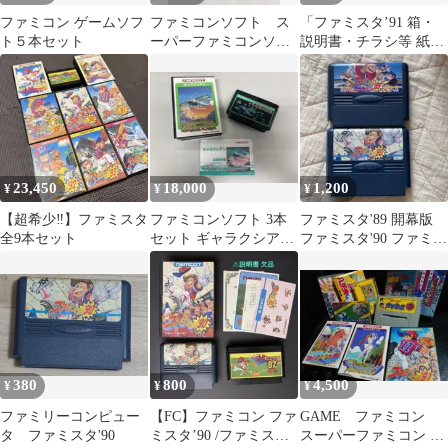
ファミコン ゲームソフ
ファミコンソフト ス
「ファミスタ’91 箱・
ト５本セット
ーパーファミコンソフ
説明書・チラシ等 紙モ
ト 古いお品
ノ一式（ソフト本体な
し）」
23,450
18,000
1,200
¥
¥
¥
【超希少‼︎】ファミスタ
ファミコンソフト 3本
ファミスタ'89 開幕版
全9本セット
セット ギャラクシアン
ファミスタ'90 ファミコ
ファミスタ'91 マリオゴ
ン ソフト 2点
ルフ
380
800
4,500
¥
¥
¥
ファミリーコンピュー
【FC】ファミコン ファ
GAME ファミコン
タ ファミスタ'90
ミスタ’90 /ファミス
スーパーファミコン ソ