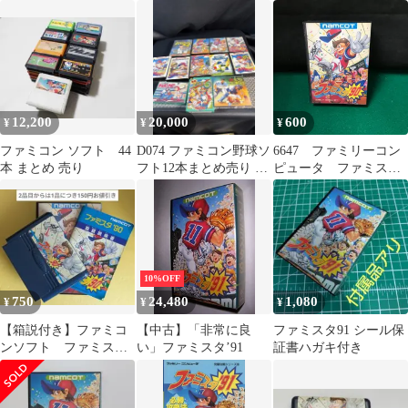
タ’87年度版 セット
フト １０本セット 当
時物 レア物
12,200
20,000
600
¥
¥
¥
ファミコン ソフト 44
D074 ファミコン野球ソ
6647 ファミリーコン
本 まとめ 売り
フト12本まとめ売り フ
ピュータ ファミス
ァミスタシリーズ/他
タ’９０【ジャンク】
FC
10%OFF
750
24,480
1,080
¥
¥
¥
【箱説付き】ファミコ
【中古】「非常に良
ファミスタ91 シール保
ンソフト ファミスタ
い」ファミスタ’91
証書ハガキ付き
90