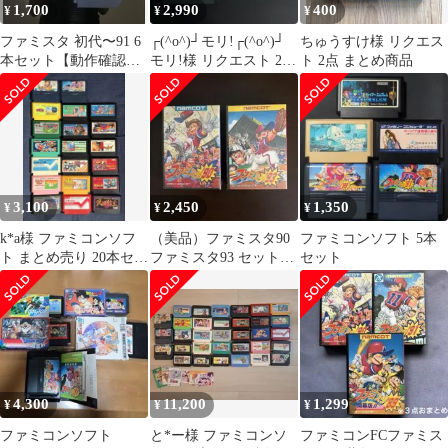
1,700
2,990
400
¥
¥
¥
ファミスタ 初代〜91 6
┌(^o^)┘モリ!┌(^o^)┘
ちゅうすけ様 リクエス
本セット【動作確認
モリ!様 リクエスト 2点
ト 2点 まとめ商品
済】ファミコン
まとめ商品
3,100
2,450
1,350
¥
¥
¥
k*a様 ファミコンソフ
（美品）ファミスタ90
ファミコンソフト 5本
ト まとめ売り 20本セッ
ファミスタ93 セット
セット
ト
（ファミコン）
4,300
11,200
1,299
¥
¥
¥
ファミコンソフト
と*ー様 ​ファミコンソ
ファミコンFCファミス