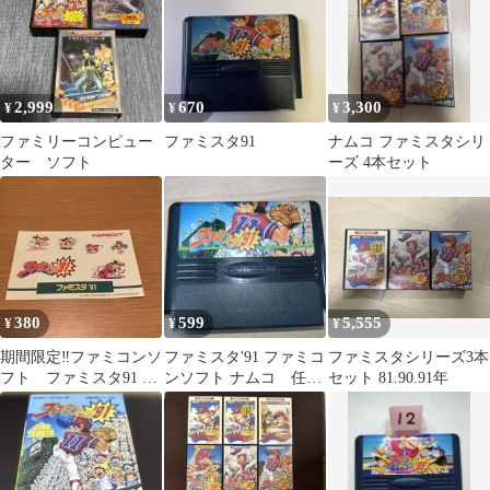
2,999
670
3,300
¥
¥
¥
ファミリーコンピュー
ファミスタ91
ナムコ ファミスタシリ
ター ソフト
ーズ 4本セット
380
599
5,555
¥
¥
¥
期間限定‼️ファミコンソ
ファミスタ'91 ファミコ
ファミスタシリーズ3本
フト ファミスタ91 シ
ンソフト ナムコ 任天
セット 81.90.91年
ールラベル ナムコ
堂