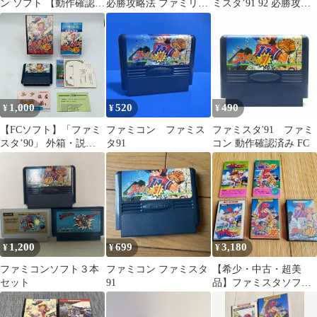
ン ソフト 【動作確認済
必勝攻略法 ファミリー
ミスタ’91 92 必勝攻略
み】
コンピュータ
法 ★攻略本★
1,000
520
490
¥
¥
¥
【FCソフト】「ファミ
ファミコン ファミス
ファミスタ'91 ファミ
スタ’90」 外箱・説明
タ91
コン 動作確認済み FC
書付き 動作品 ファミコ
ン ファミリーコンピュ
ータ
1,200
699
3,180
¥
¥
¥
ファミコンソフト３本
ファミコン ファミスタ
【希少・中古・超美
セット
91
品】ファミスタソフト3
本 攻略法2冊セット
箱、説明書付