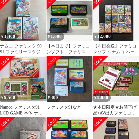
確認済
1,400
1,000
12,000
¥
¥
¥
ナムコ ファミスタ 90
【本日まで】ファミコ
【即日発送】ファミコ
91 ファミリースタジア
ンソフト ファミスタ
ンソフト ナムコ ハード
ムまとめ売り
他 4本 箱なし まと
ケース13本セット ま
め
とめ 箱付き
9,500
300
5,850
¥
¥
¥
Namco ファミスタ91
ファミスタ91など
★本日限定★お値下げ
LCD GAME 本体 ナム
品♪AV出力ファミコン♪
コ 箱説付
お得なオマケ付き！24
時間以内発送