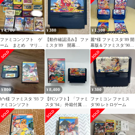
4,700
380
1,100
¥
¥
¥
ファミコンソフト ゲ
【動作確認済み】 ファ
麗*様 ファミスタ’89 開
ーム まとめ マリ
ミスタ'89 開幕
幕版＆ファミスタ’90
オ ミッキー ファミ
版！！ （ファミコ
【箱説付・動確済】FC
スタ
ン）
ファミ
800
8,400
300
¥
¥
¥
h*r様 ファミスタ '93 フ
【FCソフト】「ファミ
ファミコン ファミス
ァミコンソフト
スタ’94」 外箱付属 説
タ'90 レトロゲーム
明書欠品 動作品 ファミ
コン ファミリーコンピ
ュータ