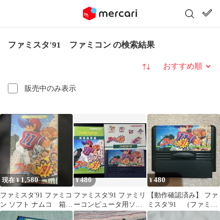
ファミスタ'91 ファミコン の検索結果
並び替え
販売中のみ表示
1,580
480
480
現在 ¥
¥
¥
ファミスタ'91 ファミコ
ファミスタ'91 ファミリ
【動作確認済み】 ファ
ン ソフト ナムコ 箱付
ーコンピュータ用ソフ
ミスタ'91 （ファミコ
き
ト
ン）