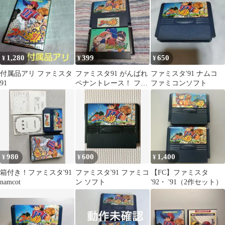
1,280
399
650
¥
¥
¥
付属品アリ ファミスタ
ファミスタ91 がんばれ
ファミスタ'91 ナムコ
91
ペナントレース！ ファ
ファミコンソフト
ミコンソフトセット
980
600
1,400
¥
¥
¥
箱付き！ファミスタ'91
ファミスタ'91 ファミコ
【FC】ファミスタ
namcot
ン ソフト
'92・ '91（2作セット）