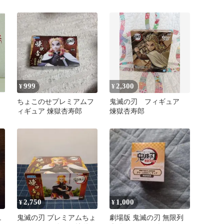
ア 煉獄杏寿郎
ット
999
2,300
¥
¥
ちょこのせプレミアムフ
鬼滅の刃 フィギュア
ィギュア 煉獄杏寿郎
煉獄杏寿郎
2,750
1,000
¥
¥
ュ
鬼滅の刃 プレミアムちょ
劇場版 鬼滅の刃 無限列