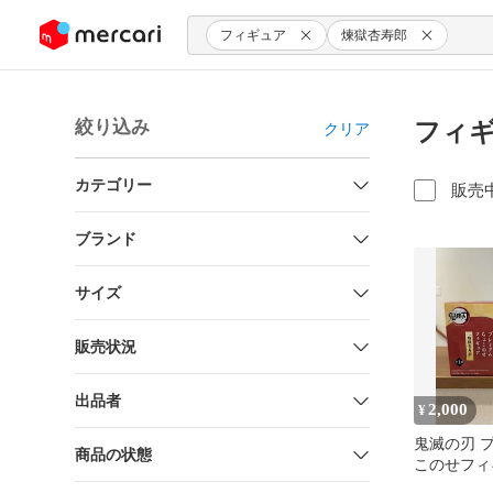
ンツにスキップ
フィギュア
煉󠄁獄杏寿郎
絞り込み
フィギ
クリア
カテゴリー
販売
ブランド
サイズ
販売状況
出品者
2,000
¥
鬼滅の刃 
商品の状態
このせフィ
寿郎