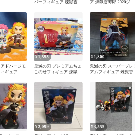
パーフィギュア 煉獄杏寿
ア 煉獄杏寿郎 2020ジャ
郎 戦闘ver. 2体セット
ンプショップ限定BD ア
クスタ
1,555
1,800
¥
¥
アドバージモ
鬼滅の刃 プレミアムちょ
鬼滅の刃 スーパープレ
フィギュア 煉
このせフィギュア 煉獄杏
アムフィギュア 煉獄杏
窩座 3体セッ
寿郎 未開封品
郎
2,099
3,555
¥
¥