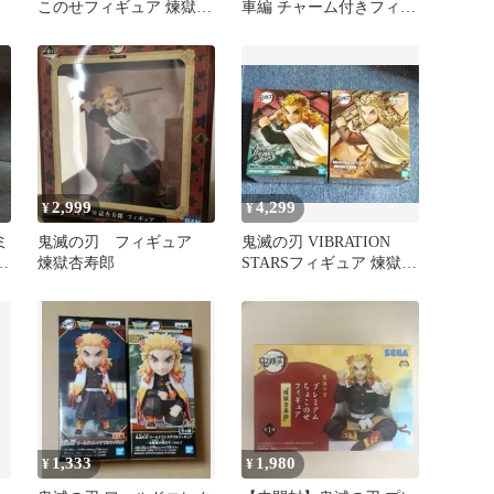
このせフィギュア 煉獄杏
車編 チャーム付きフィギ
寿郎
ュア 煉獄杏寿郎
2,999
4,299
¥
¥
ミ
鬼滅の刃 フィギュア
鬼滅の刃 VIBRATION
寿
煉獄杏寿郎
STARSフィギュア 煉獄杏
寿郎 セット
1,333
1,980
¥
¥