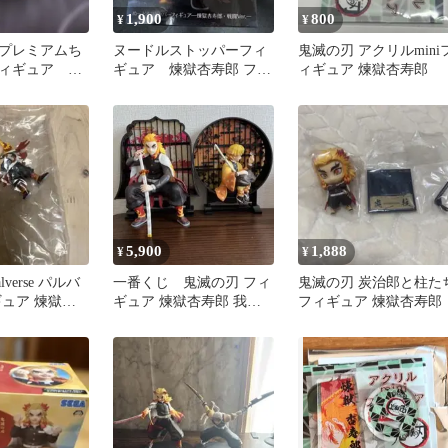
1,900
800
¥
¥
プレミアムち
ヌードルストッパーフィ
鬼滅の刃 アクリルmini
ィギュア 煉
ギュア 煉獄杏寿郎 フィ
ィギュア 煉獄杏寿郎
ギュア 戦闘Ver.
5,900
1,888
¥
¥
verse パルバ
一番くじ 鬼滅の刃 フィ
鬼滅の刃 炭治郎と柱た
ギュア 煉獄杏
ギュア 煉獄杏寿郎 我妻
フィギュア 煉獄杏寿郎
善逸 2体セット