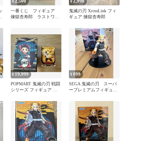
2,500
2,990
¥
¥
ッ
一番くじ フィギュア
鬼滅の刃 XrossLink フィ
寿
煉獄杏寿郎 ラストワ
ギュア 煉獄杏寿郎
ン 鬼滅の刃
19,999
899
¥
¥
POPMART 鬼滅の刃 戦闘
SEGA 鬼滅の刃 スーパ
シリーズ フィギュア 煉
ープレミアムフィギュ
獄杏寿郎
ア 煉獄杏寿郎