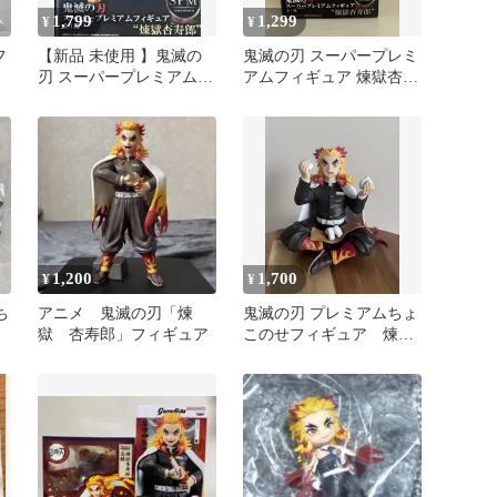
1,799
1,299
¥
¥
フ
【新品 未使用 】鬼滅の
鬼滅の刃 スーパープレミ
刃 スーパープレミアムフ
アムフィギュア 煉獄杏寿
ィギュア 煉獄杏寿郎
郎
SPM
1,200
1,700
¥
¥
ち
アニメ 鬼滅の刃「煉
鬼滅の刃 プレミアムちょ
獄 杏寿郎」フィギュア
このせフィギュア 煉獄
杏寿郎 アニメ 早い者
勝ち