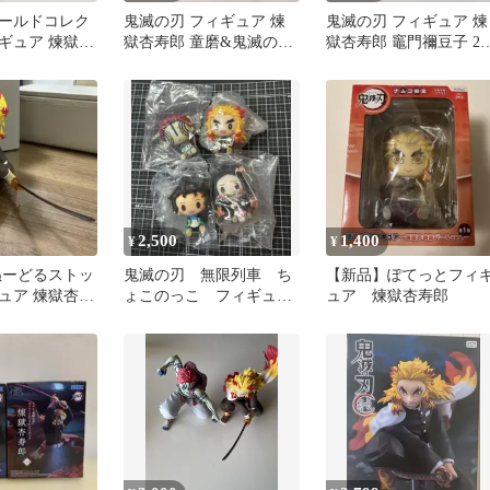
ールドコレク
鬼滅の刃 フィギュア 煉
鬼滅の刃 フィギュア 煉
ギュア 煉獄杏
獄杏寿郎 童磨&鬼滅の刃
獄杏寿郎 竈門禰豆子 2
ット
グッズ まとめ売り
セット 値下げ可
2,500
1,400
¥
¥
ぬーどるストッ
鬼滅の刃 無限列車 ち
【新品】ぽてっとフィ
ュア 煉獄杏寿
ょこのっこ フィギュ
ュア 煉獄杏寿郎
ア 煉獄杏寿郎 猗窩
座 炭治郎 禰豆子