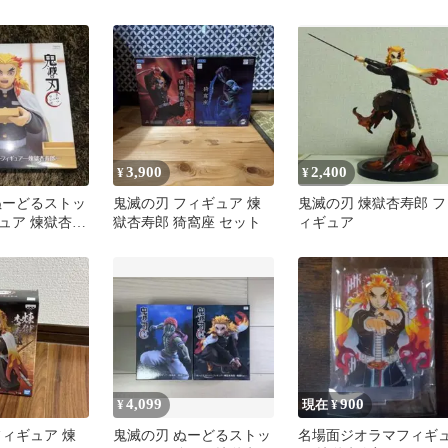
獄杏寿郎
ト
3,900
2,400
¥
¥
ぬーどるストッ
鬼滅の刃 フィギュア 煉
鬼滅の刃 煉獄杏寿郎 フ
ュア 煉獄杏寿
獄杏寿郎 猗窩座 セット
ィギュア
4,099
900
¥
現在 ¥
フィギュア 煉
鬼滅の刃 ぬーどるストッ
名場面ジオラマフィギ