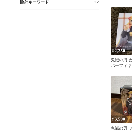
除外キーワード
2,250
¥
鬼滅の刃 
パーフィギ
郎
3,500
¥
鬼滅の刃 