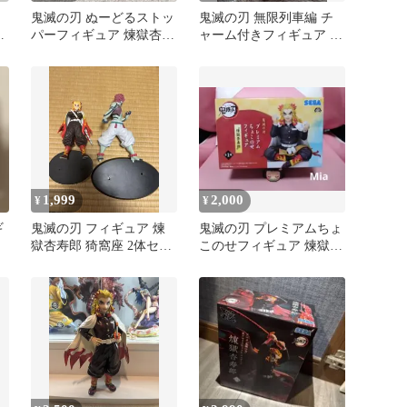
鬼滅の刃 ぬーどるストッ
鬼滅の刃 無限列車編 チ
体
パーフィギュア 煉獄杏寿
ャーム付きフィギュア 煉
郎 戦闘Ver.
獄杏寿郎
1,999
2,000
¥
¥
ギ
鬼滅の刃 フィギュア 煉
鬼滅の刃 プレミアムちょ
獄杏寿郎 猗窩座 2体セッ
このせフィギュア 煉獄杏
ト
寿郎