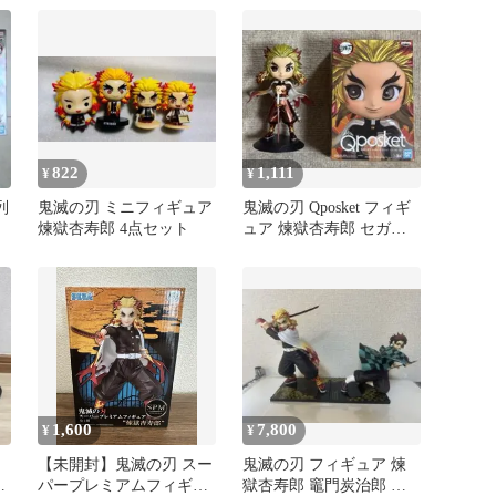
822
1,111
¥
¥
列
鬼滅の刃 ミニフィギュア
鬼滅の刃 Qposket フィギ
煉獄杏寿郎 4点セット
ュア 煉獄杏寿郎 セガ限
定メタリックカラー
1,600
7,800
¥
¥
【未開封】鬼滅の刃 スー
鬼滅の刃 フィギュア 煉
ッ
パープレミアムフィギュ
獄杏寿郎 竈門炭治郎 セ