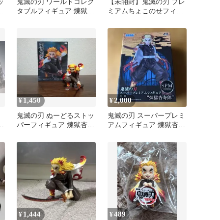
ッ
鬼滅の刃 ワールドコレク
【未開封】鬼滅の刃 プレ
寿
タブルフィギュア 煉獄杏
ミアムちょこのせフィギ
寿郎
ュア 煉獄杏寿郎
1,450
2,000
¥
¥
鬼滅の刃 ぬーどるストッ
鬼滅の刃 スーパープレミ
獄
パーフィギュア 煉獄杏寿
アムフィギュア 煉獄杏寿
郎・戦闘Ver.
郎 未開封
1,444
489
¥
¥