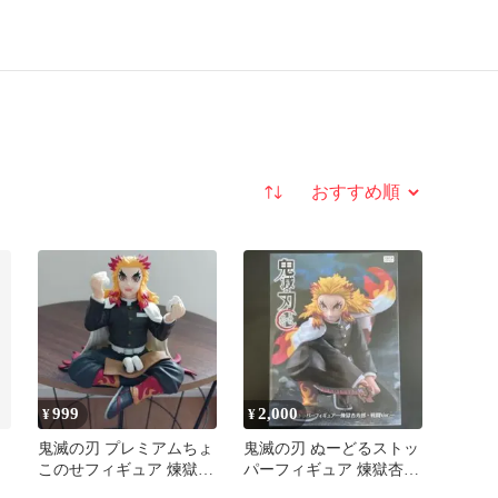
並び替え
999
2,000
¥
¥
鬼滅の刃 プレミアムちょ
鬼滅の刃 ぬーどるストッ
このせフィギュア 煉獄杏
パーフィギュア 煉獄杏寿
寿郎
郎 戦闘Ver.