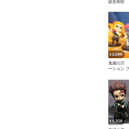
獄杏寿郎
1,500
¥
鬼滅の刃 
ーション 
獄杏寿郎 猗
ト
1,350
¥