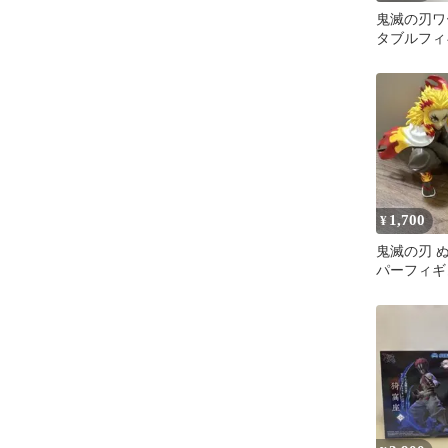
鬼滅の刃ワ
タブルフィ
寿郎4体セ
1,700
¥
鬼滅の刃 
パーフィギ
郎 戦闘Ver.