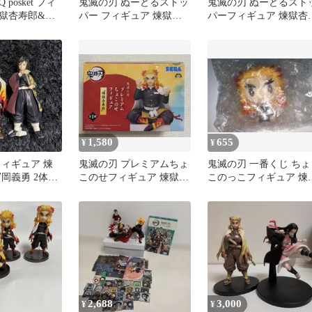
posket フィ
鬼滅の刃 ぬーどるストッ
鬼滅の刃 ぬーどるスト
獄杏寿郎&竈
パー フィギュア 煉獄杏
パーフィギュア 煉獄杏
寿郎 戦闘ver. ラウンドワ
郎 猗窩座
ン
1,580
655
¥
¥
フィギュア 煉
鬼滅の刃 プレミアムちょ
鬼滅の刃 一番くじ ちょ
岡義勇 2体セ
このせフィギュア 煉獄杏
このっこフィギュア 煉
寿郎
杏寿郎
2,688
3,000
¥
¥