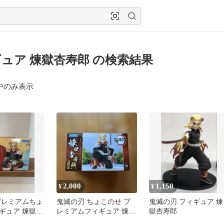
ュア 煉󠄁獄杏寿郎 の検索結果
中のみ表示
2,000
1,150
¥
¥
プレミアムちょ
鬼滅の刃 ちょこのせ プ
鬼滅の刃 フィギュア 煉
ギュア 煉獄杏
レミアムフィギュア 煉獄
獄杏寿郎
杏寿郎 柱合会議