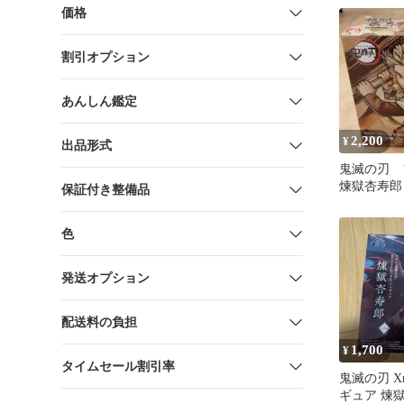
価格
割引オプション
あんしん鑑定
2,200
¥
出品形式
鬼滅の刃
煉獄杏寿郎
保証付き整備品
色
発送オプション
配送料の負担
1,700
¥
タイムセール割引率
鬼滅の刃 Xro
ギュア 煉