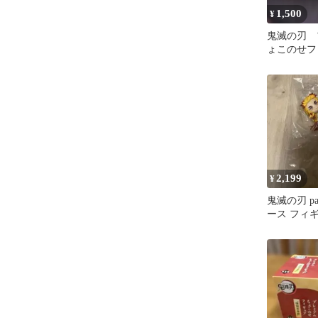
1,500
¥
鬼滅の刃 
ょこのせフ
獄杏寿郎
2,199
¥
鬼滅の刃 pal
ース フィ
寿郎