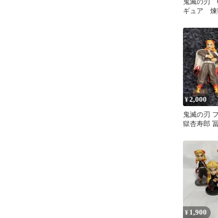
鬼滅の刃 Q 
ギュア 煉
門炭治郎
2,000
¥
鬼滅の刃 
獄杏寿郎 冨
ット
1,900
¥