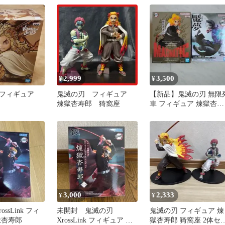
2,999
3,500
¥
¥
 フィギュア
鬼滅の刃 フィギュア
【新品】鬼滅の刃 無限
煉獄杏寿郎 猗窩座
車 フィギュア 煉獄杏寿
郎 & 魘夢 2種セット
3,000
2,333
¥
¥
ssLink フィ
未開封 鬼滅の刃
鬼滅の刃 フィギュア 煉
獄杏寿郎
XrossLink フィギュア 煉
獄杏寿郎 猗窩座 2体セ