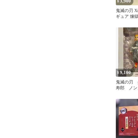
3,900
¥
鬼滅の刃 Xro
ギュア 煉
座
9,100
¥
鬼滅の刃 
寿郎 ノン
ギュア