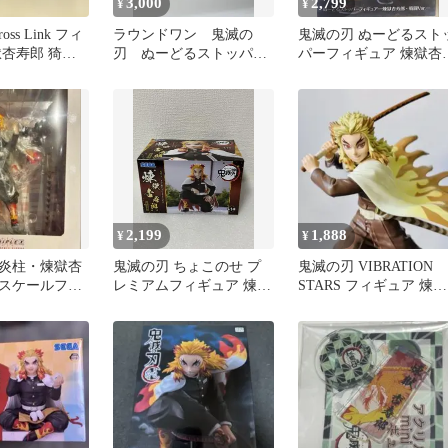
3,000
2,799
¥
¥
ss Link フィ
ラウンドワン 鬼滅の
鬼滅の刃 ぬーどるスト
獄杏寿郎 猗窩
刃 ぬーどるストッパ
パーフィギュア 煉獄杏
ー フィギュア 煉獄杏寿
郎 戦闘Ver.
郎 猗窩座
2,199
1,888
¥
¥
炎柱・煉獄杏
鬼滅の刃 ちょこのせ プ
鬼滅の刃 VIBRATION
スケールフィ
レミアムフィギュア 煉獄
STARS フィギュア 煉獄
杏寿郎 柱合会議
杏寿郎