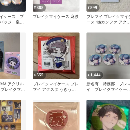
888
899
¥
¥
イケース ブ
ブレイクマイケース 麻波
ブレマイ ブレイクマイ
バッジ 皇坂
ース 4thカンファ アク
まとめ売り
ルリング 在間樹帆
555
1,444
¥
¥
UMA アクリル
ブレイクマイケース ブレ
新名有 特務部 ブレ
ブレイクマイ
マイ アクスタ うきうき
イ ブレイクマイケー
バッジセット
マリン 槻本大河
ス 缶バッチ