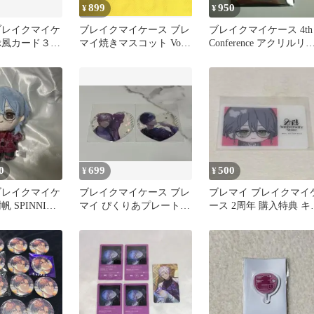
899
950
¥
¥
ブレイクマイケ
ブレイクマイケース ブレ
ブレイクマイケース 4th
ぷ風カード３枚
マイ焼きマスコット Vol.2
Conference アクリルリ
推し旅 セット
新名有
グ 相沢篠信
0
699
500
¥
¥
ブレイクマイケ
ブレイクマイケース ブレ
ブレマイ ブレイクマイ
 SPINNIES
マイ ぴくりあプレート
ース 2周年 購入特典 キ
綾戸恋 宇京真央
ラカード 在間樹帆