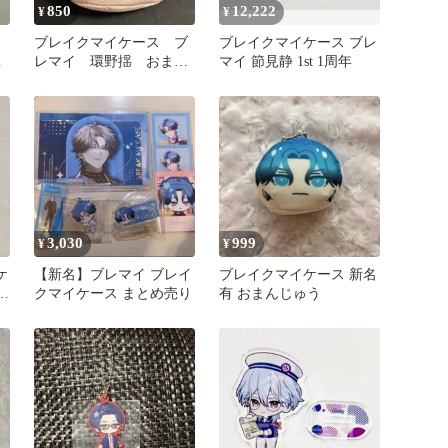
850
12,222
¥
¥
ブレイクマイケース ブ
ブレイクマイケース ブレ
ン
レマイ 環野揺 おまん
マイ 節見静 1st 1周年
じゅうにぎにぎマスコッ
ト
3,030
999
¥
¥
ケ
【新名】ブレマイ ブレイ
ブレイクマイケース 新名
ャ
クマイケース まとめ売り
有 おまんじゅう