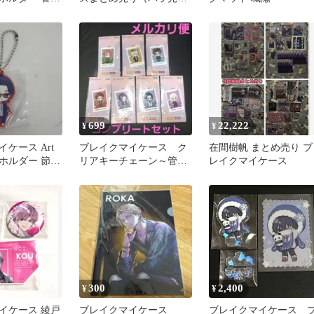
可）
699
22,222
¥
¥
ケース Art
ブレイクマイケース ク
在間樹帆 まとめ売り ブ
ホルダー 節見
リアキーチェーン～管理
レイクマイケース
部&強行部～ コンプセ
ット
300
2,400
¥
¥
イケース 綾戸
ブレイクマイケース
ブレイクマイケース 