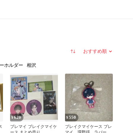
並び替え
ーホルダー
相沢
620
550
¥
¥
ス
ブレマイ ブレイクマイケ
ブレイクマイケース ブレ
ース まとめ売り
マイ 環野揺 ラバーキ