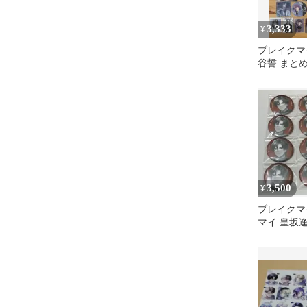
3,333
¥
ブレイクマ
谷誓 まと
3,500
¥
ブレイクマ
マイ 皇坂逢
ソソン