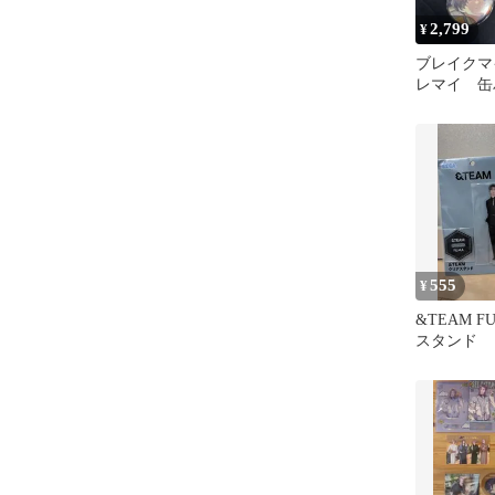
2,799
¥
ブレイクマ
レマイ 缶
逢 15点
555
¥
&TEAM F
スタンド 
ケースの缶