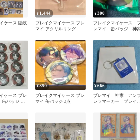
1,444
300
¥
¥
イケース 隠岐
ブレイクマイケース ブレ
ブレイクマイケース 
め
マイ アクリルリング 皇
レマイ 缶バッジ 神
坂逢 リング カンファレ
ンス
350
666
¥
¥
イケース ブレ
ブレイクマイケース ブレ
ブレマイ 神家 アン
 缶バッジ パ
マイ 缶バッジ 3点
レラマーカー ブレイ
マイケース キーホル
ー