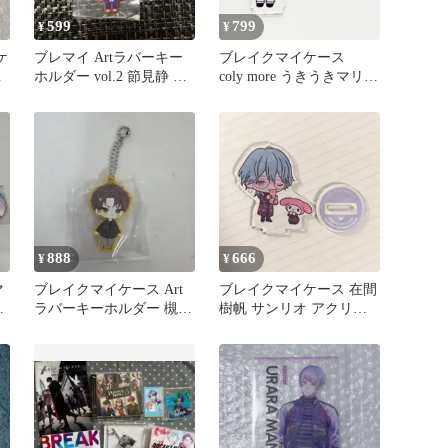
599
799
¥
¥
ケ
ブレマイ Artラバーキー
ブレイクマイケース
リ
ホルダー vol.2 節見静 ブ
coly more うきうきマリ
レイクマイケース
ン アクリルスタンド
在間
888
666
¥
¥
マ
ブレイクマイケース Art
ブレイクマイケース 在間
ラバーキーホルダー 槻本
樹帆 サンリオ アクリル
大河
スタンド