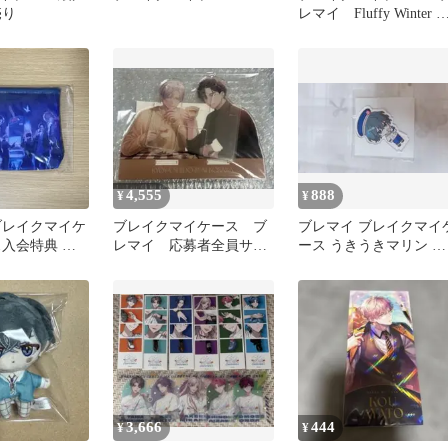
売り
レマイ Fluffy Winter 
野揺 2個セット
4,555
888
¥
¥
ブレイクマイケ
ブレイクマイケース ブ
ブレマイ ブレイクマイ
ス入会特典 ス
レマイ 応募者全員サー
ース うきうきマリン ミ
ーチ
ビス② 皇坂逢 祠堂恭弥
ニアクスタ 環野揺
3,666
444
¥
¥