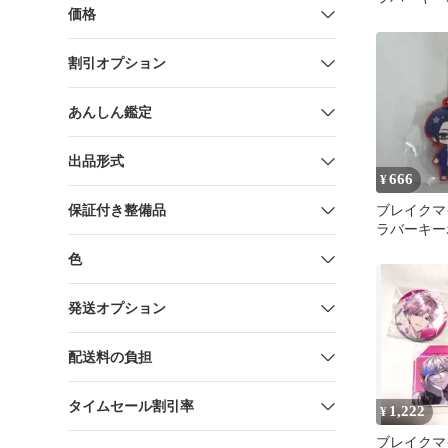
価格
部2
割引オプション
あんしん鑑定
出品形式
666
¥
保証付き整備品
ブレイクマイ
ラバーキー
静②
色
発送オプション
配送料の負担
タイムセール割引率
1,222
¥
ブレイクマ