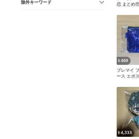
除外キーワード
恋 まとめ
400
¥
ブレマイ 
ース エポ
ライダーポ
4,333
¥