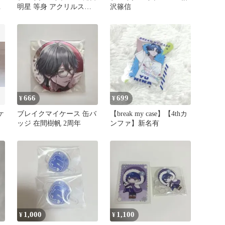
環
明星 等身 アクリルスタ
沢篠信
ンド 初期 第一弾
666
699
¥
¥
ケ
ブレイクマイケース 缶バ
【break my case】【4thカ
ッジ 在間樹帆 2周年
ンファ】新名有
1,000
1,100
¥
¥