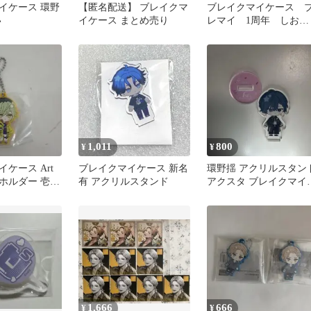
イケース 環野
【匿名配送】 ブレイクマ
ブレイクマイケース 
い
イケース まとめ売り
レマイ 1周年 しお
り 綾戸恋
1,011
800
¥
¥
ケース Art
ブレイクマイケース 新名
環野揺 アクリルスタン
ホルダー 壱川
有 アクリルスタンド
アクスタ ブレイクマイ
ース ブレマイ 1周年
1,666
666
¥
¥