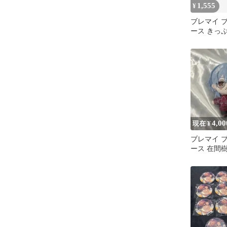
1,555
¥
ブレマイ 
ース きっ
乗車券袋 
4,00
現在 ¥
ブレマイ 
ース 在間樹帆
ぬいぐるみ