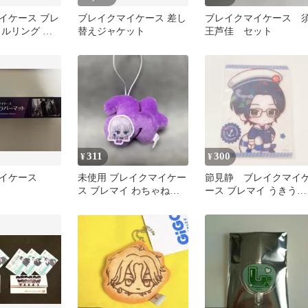
イケース ブレ
ブレイクマイケース 差し
ブレイクマイケース 
リルリング 隠
替えジャケット
王芦佳 セット
311
300
¥
¥
イケース
未使用 ブレイクマイケー
節見静 ブレイクマイ
ス ブレマイ わちゃねむ
ース ブレマイ うきうき
ちゃーむ 御門尊 みか
マリンフェア クリアカ
ド