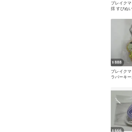
ブレイクマ
揺 すぴぬ
888
¥
ブレイクマイ
ラバーキー
春日
666
¥