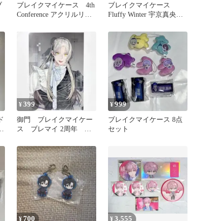
ブ
ブレイクマイケース 4th
ブレイクマイケース
Conference アクリルリン
Fluffy Winter 宇京真央
グ 神家 セット
グッズ2点セット
399
999
¥
¥
ド
御門 ブレイクマイケー
ブレイクマイケース 8点
ケ
ス ブレマイ 2周年 マ
セット
ルイ A5クリアファイル
700
3,555
¥
¥