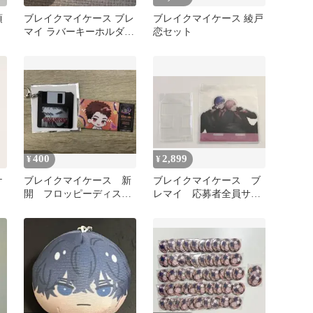
須
ブレイクマイケース ブレ
ブレイクマイケース 綾戸
マイ ラバーキーホルダー
恋セット
ラバスト 皇坂逢
400
2,899
¥
¥
ケ
ブレイクマイケース 新
ブレイクマイケース ブ
開 フロッピーディスク
レマイ 応募者全員サー
ー
風キーホルダー 3rdカー
ビス 綾戸恋 宇京真央
ド