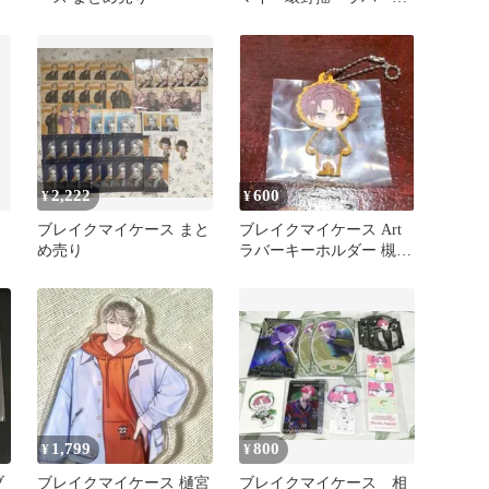
ーホルダー
2,222
600
¥
¥
ブレイクマイケース まと
ブレイクマイケース Art
め売り
ラバーキーホルダー 槻本
大河
1,799
800
¥
¥
ブ
ブレイクマイケース 樋宮
ブレイクマイケース 相