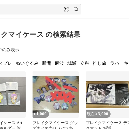
クマイケース の検索結果
中のみ表示
スプレ
ぬいぐるみ
新開
麻波
城瀬
立科
推し旅
ラバーキ
1,000
3,000
¥
現在 ¥
ケース Art
ブレイクマイケース グッ
ブレイクマイケース デ
ホルダー 管理
ズまとめ売り（バラ売り
クマット 城瀬