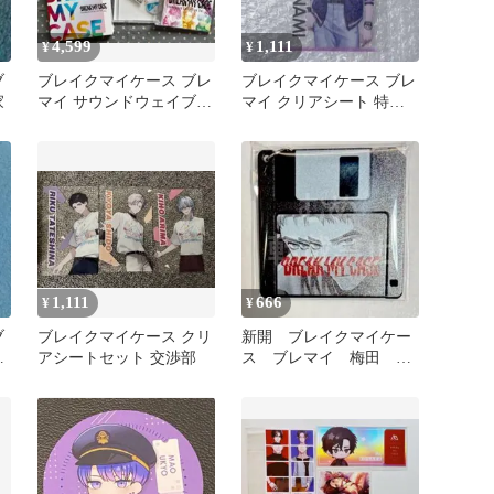
4,599
1,111
¥
¥
ブ
ブレイクマイケース ブレ
ブレイクマイケース ブレ
家
マイ サウンドウェイブ
マイ クリアシート 特務
Vol.2 新名有
部 麻波麗
1,111
666
¥
¥
ブ
ブレイクマイケース クリ
新開 ブレイクマイケー
ク
アシートセット 交渉部
ス ブレマイ 梅田 フ
ダ
ロッピーディスク風キー
ホルダー