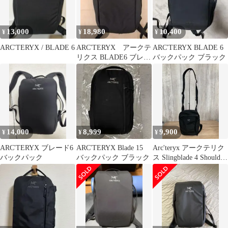
13,000
18,980
10,400
¥
¥
¥
ARC'TERYX / BLADE 6
ARC'TERYX アークテ
ARC'TERYX BLADE 6
リクス BLADE6 ブレー
バックパック ブラック
ド6
14,000
8,999
9,900
¥
¥
¥
ARC'TERYX ブレード6
ARC'TERYX Blade 15
Arc'teryx アークテリク
バックパック
バックパック ブラック
ス Slingblade 4 Shoulder
Bag スリングブレード
ショルダーバッグ ブラ
ック 17173 平塚店 衣料
品 U-1