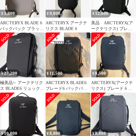
3,000
9,000
12,000
¥
¥
¥
ARC'TERYX BLADE 6
ARC'TERYX アークテ
美品 ARC'TERYX(ア
バックパック ブラック
リクス BLADE 6
ークテリクス) ブレー
【ジャンク】
ド 6 バックパック
27,200
11,500
8,500
¥
¥
¥
極美品✨ アークテリク
ARC'TERYX BLADE6
ARC'TERYX(アークテ
ス BLADE6 リュック
ブレード6 バックパッ
リクス) ブレード 6 バ
バックパック ブラック
ク
ックパック
10,000
8,800
8,800
¥
¥
¥