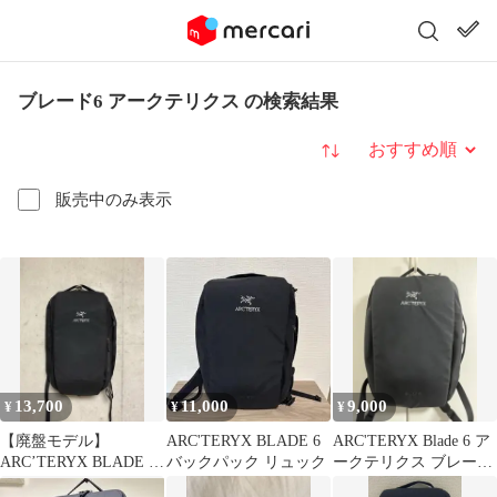
ブレード6 アークテリクス の検索結果
並び替え
販売中のみ表示
13,700
11,000
9,000
¥
¥
¥
【廃盤モデル】
ARC'TERYX BLADE 6
ARC'TERYX Blade 6 ア
ARC’TERYX BLADE 20
バックパック リュック
ークテリクス ブレード
美品
6