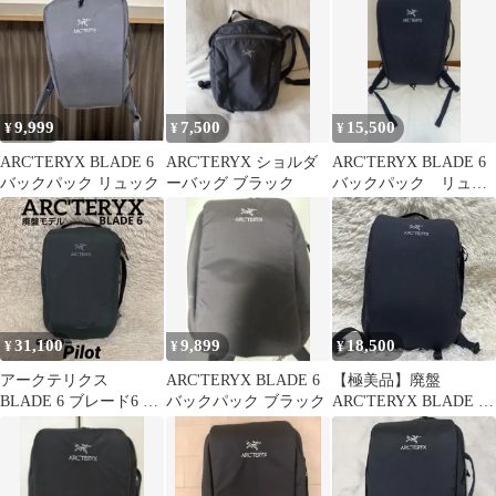
9,999
7,500
15,500
¥
¥
¥
ARC'TERYX BLADE 6
ARC'TERYX ショルダ
ARC'TERYX BLADE 6
バックパック リュック
ーバッグ ブラック
バックパック リュク
スサック廃盤タウンユ
ース
31,100
9,899
18,500
¥
¥
¥
アークテリクス
ARC'TERYX BLADE 6
【極美品】廃盤
BLADE 6 ブレード6 グ
バックパック ブラック
ARC'TERYX BLADE 6
レー バックパック リュ
ビジネス リュック ブラ
ック
ック