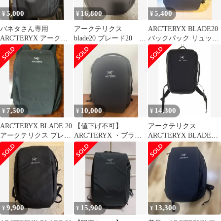
5,000
16,800
5,400
¥
¥
¥
バネタさん専用
アークテリクス
ARC'TERYX BLADE20
ARC'TERYX アークテ
blade20 ブレード20 ブ
バックパック リュッ
リクス ブレード30 ブラ
ラック
ク アークテリクス
ック
7,500
10,000
14,300
¥
¥
¥
ARC'TERYX BLADE 20
【値下げ不可】
アークテリクス
アークテリクス ブレー
ARC'TERYX ・ブラッ
ARC'TERYX BLADE6
ド 20
ク・ブレード20
BLACK ブレード6 ブラ
ック バックパック リュ
ックサック 【ブランド
古着ベクトル】【中
古】☆AA★ ●▲ 250711
9,900
15,900
13,300
¥
¥
¥