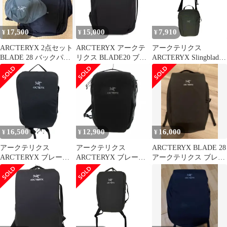
17,500
15,000
7,910
¥
¥
¥
ARC'TERYX 2点セット
ARC'TERYX アークテ
アークテリクス
BLADE 28 バックパッ
リクス BLADE20 ブレ
ARCTERYX Slingblade
ク ＆ ボディバッグ
ード20 黒
4 Shoulder Bag スリング
ブレード 4 ショルダー
バッグ メンズ 表記無
16,500
12,900
16,000
¥
¥
¥
アークテリクス
アークテリクス
ARC'TERYX BLADE 28
ARC'TERYX ブレード
ARC'TERYX ブレード
アークテリクス ブレー
BLADE6 リュック バッ
20 BLADE リュックサ
ド28
クパック ビジネス ナイ
ック バックパック ナイ
ロン ロゴ 16180-
ロン 黒 ブラック /UO
122991-10/19 黒 ブラッ
■GY17
ク