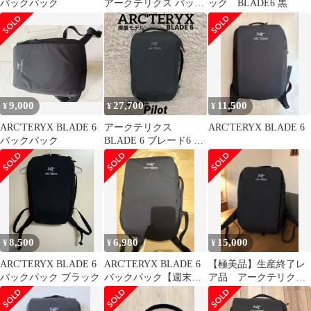
バックパック
アークテリクス バック
ック BLADE6 黒
パック
9,000
27,700
11,500
¥
¥
¥
ARC'TERYX BLADE 6
アークテリクス
ARC'TERYX BLADE 6
バックパック
BLADE 6 ブレード6 グ
レー バックパック リュ
ック
8,500
6,980
15,000
¥
¥
¥
ARC'TERYX BLADE 6
ARC'TERYX BLADE 6
【極美品】生産終了レ
バックパック ブラック
バックパック【週末限
ア品 アークテリク
定値下げ】
ス リュック ブレー
ド6 ブラック