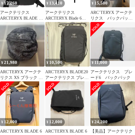
17,260
13,410
15,500
¥
¥
¥
アークテリクス
アークテリクス
ARC’TERYX アークテ
ARCTERYX BLADE 6
ARCTERYX Blade 6
リクス バックパック
ブレード バックパック
Backpack メンズ 表記無
Blade 28 ブレード28
メンズ 表記無
21,980
10,500
11,000
¥
¥
¥
ARC'TERYX アークテ
ARC'TERYX BLADE20
アークテリクス ブレ
リクス XS ブラック バ
アークテリクス ブレー
ード6 バックパック
ッグ レインカバー
ド20
12,000
12,000
24,200
¥
¥
¥
ARC'TERYX BLADE 6
ARC'TERYX BLADE 6
【美品】アークテリク