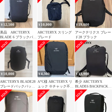
12,500
10,000
19,000
¥
¥
¥
美品 ARC'TERYX
ARC'TERYX スリング
アークテリクス ブレー
BLADE 6 ブラックバッ
ブレード
ド28 ブラック
クパック 廃盤モデル
10,000
4,300
13,900
¥
¥
¥
ARC'TERYX BLADE28
A*C様 ARC'TERYX リ
希少 ARC'TERYX
ブレードバックパック
ュック ※チャック不良
BLADE6 BACKPACK
ブラック
あり
ブラック レア