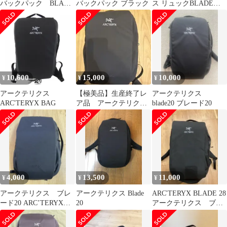
バックパック BLACK
バックパック ブラック
ス リュックBLADE
アークテリクス
28Backpackデイバッグ
廃盤
10,600
15,000
10,000
¥
¥
¥
アークテリクス
【極美品】生産終了レ
アークテリクス
ARC'TERYX BAG
ア品 アークテリク
blade20 ブレード20
ス リュック ブレー
ド6 ブラック
4,000
13,500
11,000
¥
¥
¥
アークテリクス ブレ
アークテリクス Blade
ARC'TERYX BLADE 28
ード20 ARC’TERYX
20
アークテリクス ブレ
BLADE20
ード 28