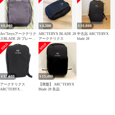
6,000
4,200
10,800
¥
¥
¥
Arc'Teryxアークテリク
ARC'TERYX BLADE 28
中古品 ARC'TERYX
スBLADE 20 ブレード
アークテリクス
blade 28
20 正規品
12,600
15,400
¥
¥
アークテリクス
【廃盤】 ARC’TERYX
ARC'TERYX
Blade 28 良品
BACKPACK