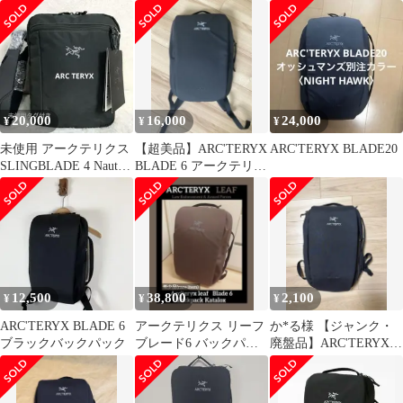
ク アークテリクス
リングブレード4
クパックBLADE6
20,000
16,000
24,000
¥
¥
¥
未使用 アークテリクス
【超美品】ARC'TERYX
ARC'TERYX BLADE20
SLINGBLADE 4 Nautic
BLADE 6 アークテリク
Grey
ス ブレード6
12,500
38,800
2,100
¥
¥
¥
ARC'TERYX BLADE 6
アークテリクス リーフ
か*る様 【ジャンク・
ブラックバックパック
ブレード6 バックパッ
廃盤品】ARC'TERYX
ク
BLADE 20 バックパッ
ク