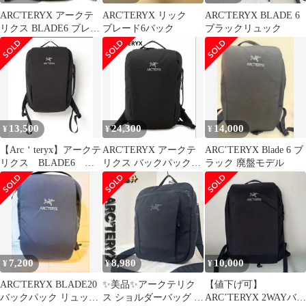
ARC'TERYX アークテ
ARC'TERYX リック
ARC'TERYX BLADE 6
リクス BLADE6 ブレー
ブレード6バック
ブラックリュック
ド6黒
13,500
24,300
14,000
¥
¥
¥
【Arc＇teryx】アークテ
ARC'TERYX アークテ
ARC’TERYX Blade 6 ブ
リクス BLADE6 バ
リクス バックパック
ラック 廃盤モデル
ックパック リュック
BLADE 6 廃盤品 新品
7,200
8,980
10,000
¥
¥
¥
ARC'TERYX BLADE20
✨美品✨アークテリク
【値下げ可】
バックパック リュッ
ス ショルダーバッグ ス
ARC’TERYX 2WAYバッ