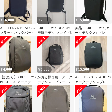
16,000
7,000
15,000
¥
¥
¥
ARC'TERYX BLADE 6
ARC'TERYX BLADE6
美品 ARC'TERYX(ア
ブラックバックパック
廃盤モデル ブレイド6
ークテリクス) ブレー
ド 6 バックパック
4,000
5,800
15,500
¥
¥
¥
【訳あり】ARC'TERYX
かおる様専用 アーク
ARCTERYX BLADE 28
BLADE 20 アークテリ
テリクス ブレード20
アークテリクスブレー
クス ブレード 20
BLADE20
ド 28