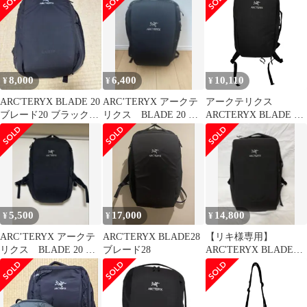
SHOULDER BAG スリ
ングブレード 4 ショル
ダー バッグ ブラック系
【中古】
8,000
6,400
10,110
¥
¥
¥
ARC'TERYX BLADE 20
ARC’TERYX アークテ
アークテリクス
ブレード20 ブラック
リクス BLADE 20 ブ
ARCTERYX BLADE 6
アークテリクス黒
レード
BACK PACK メンズ 表
記無
5,500
17,000
14,800
¥
¥
¥
ARC’TERYX アークテ
ARC'TERYX BLADE28
【リキ様専用】
リクス BLADE 20 ブ
ブレード28
ARC'TERYX BLADE28
レード
ブレード28