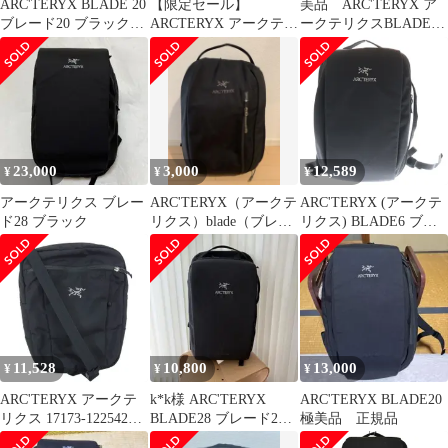
ARC'TERYX BLADE 20
【限定セール】
美品 ARC'TERYX ア
ブレード20 ブラック
ARCTERYX アークテリ
ークテリクスBLADE
アークテリクス黒
クス BLADE 28 ブレ
20 ブレード20
ード 28
23,000
3,000
12,589
¥
¥
¥
アークテリクス ブレー
ARC'TERYX（アークテ
ARC'TERYX (アークテ
ド28 ブラック
リクス）blade（ブレー
リクス) BLADE6 ブレ
ド）15
ードシックス ビジネス
リュックサック バック
パック バッグ ブラック
76208
11,528
10,800
13,000
¥
¥
¥
ARC'TERYX アークテ
k*k様 ARC'TERYX
ARC'TERYX BLADE20
リクス 17173-122542
BLADE28 ブレード28
極美品 正規品
SLINGBLADE 4
黒 タグ付き