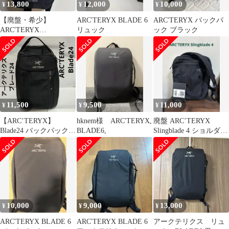
13,800
12,000
10,000
¥
¥
¥
【廃盤・希少】
ARC'TERYX BLADE 6
ARC'TERYX バックパ
ARC'TERYX
リュック
ック ブラック
Switchblade スイッチブ
レード
11,500
9,500
11,000
¥
¥
¥
【ARC’TERYX】
hknem様 ARC'TERYX,
廃盤 ARC’TERYX
Blade24 バックパック
BLADE6,
Slingblade 4 ショルダー
リュック (美品) ブラッ
バッグ ブラック
ク
10,000
9,000
13,000
¥
¥
¥
ARC'TERYX BLADE 6
ARC'TERYX BLADE 6
アークテリクス リュ