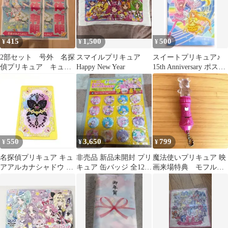
415
1,500
500
¥
¥
¥
2部セット 号外 名探
スマイルプリキュア
スイートプリキュア♪
偵プリキュア キュア
Happy New Year
15th Anniversary ポスト
エクレール 非売品
カード
新聞 たんプリ
550
3,650
799
¥
¥
¥
名探偵プリキュア キュ
非売品 新品未開封 プリ
魔法使いプリキュア 映
アアルカナシャドウ キ
キュア 缶バッジ 全12種
画来場特典 モフル
ラキラボイスカード 非
＋4 わんだふるプリキ
ン ミラクルライト 非
売品
ュア
売品