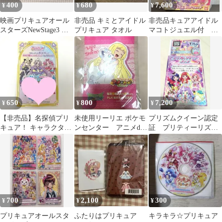
400
680
7,600
¥
¥
¥
映画プリキュアオール
非売品 キミとアイドル
非売品キュアアイドル
スターズNewStage3 永
プリキュア タオル
マコトジュエル付 名
遠のともだち にんてい
探偵プリキュア ジュエ
しょう
ルキュアウォッチ
650
800
7,200
¥
¥
¥
【非売品】名探偵プリ
未使用リーリエ ポケモ
プリズムクイーン認定
キュア！ キャラクター
ンセンター アニメde
証 プリティーリズ
ボイスカード
ハッピーステッカー
ム 非売品
非売品
700
2,100
300
¥
¥
¥
プリキュアオールスタ
ふたりはプリキュア
キラキラ☆プリキュア