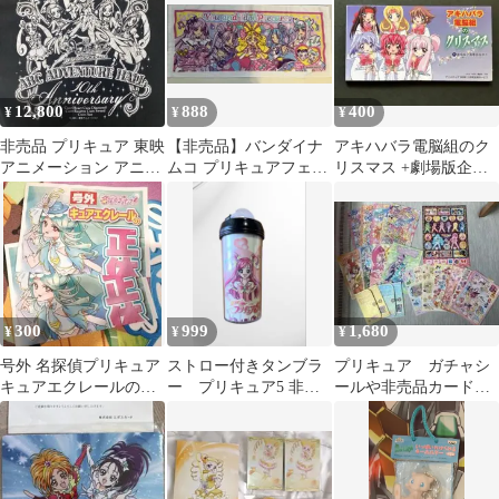
12,800
888
400
¥
¥
¥
非売品 プリキュア 東映
【非売品】バンダイナ
アキハバラ電脳組のク
アニメーション アニT
ムコ プリキュアフェス
リスマス +劇場版企画
LスタッフTシャツ 短丈
タオル
腹面座談会
Y2K
300
999
1,680
¥
¥
¥
号外 名探偵プリキュア
ストロー付きタンブラ
プリキュア ガチャシ
キュアエクレールの正
ー プリキュア5 非売
ールや非売品カードな
体が判明！！ 新聞 2部
品
どまとめ売り
非売品