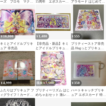
ーズ プロモ マクド
15周年 エポスカー
アラモード はじめての
ナルド レア 非売品
ド 特典 パスケー
DVD 非売品
ス 非売品
16,000
1,480
555
¥
¥
¥
キミとアイドルプリキ
【非売品・新品】キミ
プリティーストア非売
ュア 非売品
とアイドルプリキュア♪
品 Hugっとプリキュア
オリジナルタオル
ア オールスターズ ハン
カチ タオル
4,999
7,500
350
¥
現在 ¥
¥
ふたりはプリキュア フ
プリティーリズム はじ
ハートキャッチプリキ
ィグライフ！カードコ
めちゃおセット 激レア
ュア エポスカード 特典
ミューン型スタンド 2
2014年 非売品
非売品
種セット