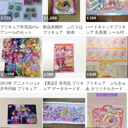
755
1,600
300
¥
¥
¥
プリキュア非売品のレ
新品未開封 ふたりは
ハートキャッチプリキ
アシールのセット
プリキュア 財布 映
ュア 丸美屋 シール付き
画特典 非売品
ノート 非売品
2,999
380
640
¥
¥
¥
2013年 アニメージュ4
【美品】非売品 プリキ
プリキュア ぷちきゅ
月号付録 プリキュア 特
ュア データカードダス
あ オリジナルカード 全
製下敷きセット 非売品
ラブリーピンクファー
2種 原宿 竹下通り
ジャケット
非売品