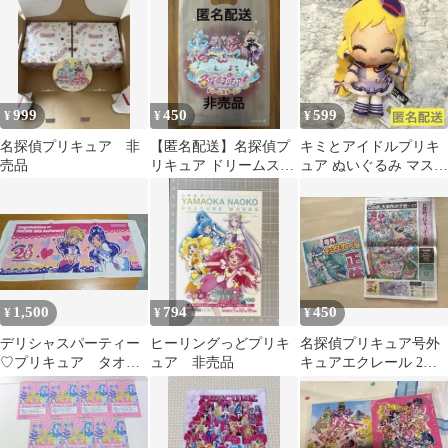
非売品
品
999
450
599
¥
¥
¥
名探偵プリキュア 非
【匿名配送】名探偵プ
キミとアイドルプリキ
売品
リキュア ドリームステ
ュア ぬいぐるみ マスコ
ージ ショッパー 非売品
ット キュアフレンディ
1,500
794
450
¥
¥
¥
デリシャスパーティー
ヒーリングっどプリキ
名探偵プリキュア号外
♡プリキュア タオ
ュア 非売品
キュアエクレール 2部
ル 非売品
セット