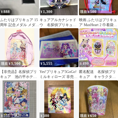
888
1,300
500
¥
¥
現在 ¥
ふたりはプリキュア 15
キュアアルカナシャド
映画 ふたりはプリキュ
周年 記念メダル メダル
ウ 名探偵プリキュア
ア MaxHeart 2 巾着袋
カード 非売品
マリオンクレープ コー
2005年 非売品
スター 非売品
5,500
5,555
499
現在 ¥
¥
¥
【非売品】名探偵プリ
Yes!プリキュア5GoGo!
匿名配送 名探偵プリ
キュア 池の平ホテル
ミルキィローズ 非売品
キュア キャラクター
限定特典リュックサッ
タペストリー
ボイスカード 非売品
ク（おまけ）
555
380
650
¥
¥
現在 ¥