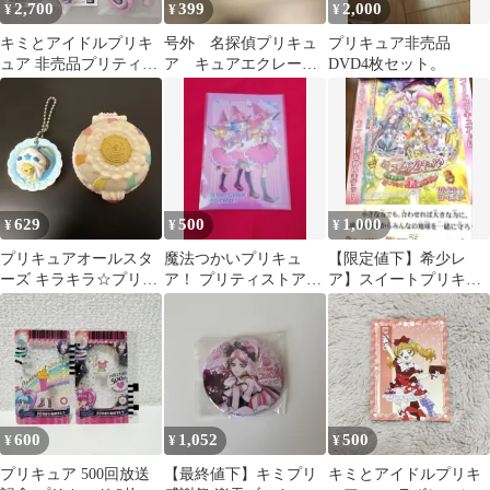
2,700
399
2,000
¥
¥
¥
キミとアイドルプリキ
号外 名探偵プリキュ
プリキュア非売品
ュア 非売品プリティラ
ア キュアエクレー
DVD4枚セット。
イフシリーズ キラルン
ル 非売品 新聞 3枚
リボン限定品
セット たんプリ
629
500
1,000
¥
¥
¥
プリキュアオールスタ
魔法つかいプリキュ
【限定値下】希少レ
ーズ キラキラ☆プリキ
ア！ プリティストア
ア】スイートプリキュ
ュアアラモード スイー
特典 ポストカード
ア 非売品ポスター
ツパクト
未使用②
600
1,052
500
¥
¥
¥
プリキュア 500回放送
【最終値下】キミプリ
キミとアイドルプリキ