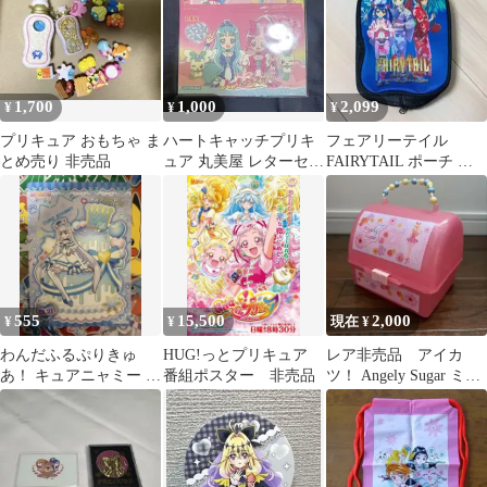
1,700
1,000
2,099
¥
¥
¥
プリキュア おもちゃ ま
ハートキャッチプリキ
フェアリーテイル
とめ売り 非売品
ュア 丸美屋 レターセッ
FAIRYTAIL ポーチ ミ
ト 非売品
ニポーチ バック 限定
非売品
555
15,500
2,000
¥
¥
現在 ¥
わんだふるぷりきゅ
HUG!っとプリキュア
レア非売品 アイカ
あ！ キュアニャミー プ
番組ポスター 非売品
ツ！ Angely Sugar ミニ
リティストア バースデ
トランク 星宮いちご
ーカード 非売品