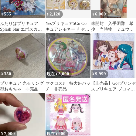
555
2,120
6,000
¥
¥
¥
ふたりはプリキュア
Yesプリキュア5Go Go
未開封 入手困難 希
Splash Star エポスカー
キュアレモネード セッ
少 当時物 ミュウ
ド 特典
ト
キーホルダー コンビ
ニ愛テム ポケモン
350
3,000
9,999
¥
現在 ¥
¥
プリキュア 光るリング
マクロスF 特大缶バッ
【非売品】Go!プリンセ
型おもちゃ 非売品
チ 非売品
スプリキュア ブロマイ
ド
7,000
900
¥
現在 ¥