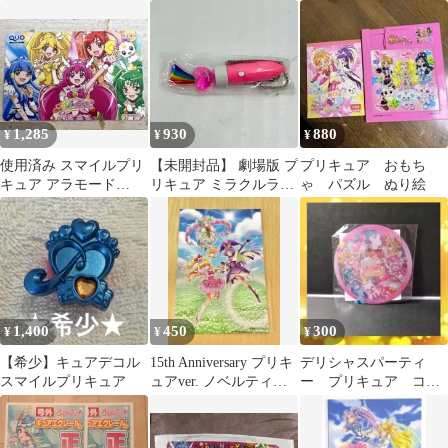
シュプリキュア ブロマ
イド
1,285
930
880
¥
¥
¥
使用済み スマイルプリ
【未開封品】 劇場版 プ
プリキュア おもち
キュア アラモード
リキュア ミラクルライ
ゃ パズル ぬり絵
QUOカード 非売品
ト プリキュアオールス
ターズ 映画特典 入場者
特典 非売品
1,400
450
300
¥
¥
¥
【希少】キュアデコル
15th Anniversary プリキ
デリシャスパーティ
スマイルプリキュア
ュアver. ノベルティ
ー プリキュア コー
ポストカード
スター 非売品