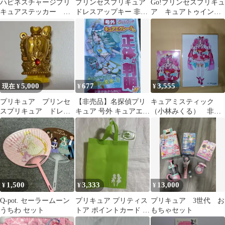
ハピネスチャージプリ
プリンセスプリキュア
Go!プリンセスプリキュ
キュアステッカー ト
ドレスアップキー 非売
ア キュアトゥインク
ップ
品
ル 非売品ブロマイド
5,000
677
3,555
現在 ¥
¥
¥
プリキュア プリンセ
【非売品】名探偵プリ
キュアミスティック
スプリキュア ドレス
キュア 号外 キュアエク
（小林みくる） 非売
アップキー トワイラ
レール 1部
品ブロマイド・ミニフ
イトキー 非売品
ォト CD購入特典
1,500
3,333
13,000
¥
¥
¥
Q-pot. セーラームーン
プリキュア プリティス
プリキュア 3世代 お
うちわ セット
トア ポイントカード 景
もちゃセット
品 不織布 ショッピング