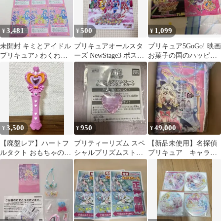
3,481
500
1,099
¥
¥
¥
未開封 キミとアイドル
プリキュアオールスタ
プリキュア5GoGo! 映画
プリキュア♪ わくわく
ーズ NewStage3 ポスト
お菓子の国のハッピー
えあわせ カードゲーム
カード 10周年 非売品
バースディ 5周年記念
8枚 10セット バンダイ
非売品
ナムコ 吉野家 特典 非
売品
3,500
950
49,000
¥
¥
¥
【廃盤レア】ハートフ
プリティーリズム スペ
【新品未使用】名探偵
ルタクト おもちゃのス
シャルプリズムストー
プリキュア キャラ寝
テッキ ドラマ
ンゆるかわロングニッ
る袋 キャンペーン当選
『MIU404』魔法少女
トカーデ 非売品
品 非売品