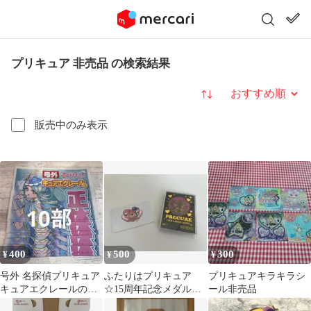
プリキュア 非売品 の検索結果
並び替え
販売中のみ表示
400
500
300
¥
¥
¥
号外 名探偵プリキュア
ふたりはプリキュア
プリキュアキラキラシ
キュアエクレールの正
☆15周年記念メダル＆
ール非売品
体が判明！！ 新聞10部
カード☆セット☆ 非売