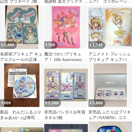
記念 プリカード 2枚セ
感謝祭 楽天ブックス 特
ュア♪ コラボレーショ
ット
典 缶ミラー キュアキッ
ンカフェ 愛崎えみ
ス 非売品
る ブロマイド
1,480
500
1,740
¥
¥
¥
名探偵プリキュア キュ
魔法つかいプリキュ
アニメイト フレッシュ
アエクレールの正体は
ア！ 10th Anniversary 特
プリキュア キュアパイ
誰 投票済証 キュアエク
典 ポストカード
ン セット
レール 非売品
800
1,500
5,800
¥
¥
¥
新品 わんだふるぷり
非売品バンダイお年賀
非売品 ふたりはプリキ
きゅあxかっぱ寿司 缶
タオル3枚
ュア×NAMING. コスメ
ミラー キュアニャミー
4点 PRボックス
非売品