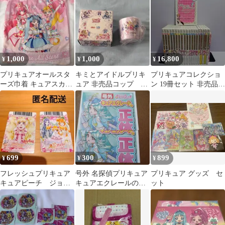
バッグ 2
1,000
1,000
16,800
¥
¥
¥
プリキュアオールスタ
キミとアイドルプリキ
プリキュアコレクショ
ーズ巾着 キュアスカイ
ュア 非売品コップ お
ン 19冊セット 非売品イ
キュアプレシャス キュ
まけ付き
ラストレーションブッ
アサマー非売品
ク&1冊付き
699
300
899
¥
¥
¥
フレッシュプリキュア
号外 名探偵プリキュア
プリキュア グッズ セ
キュアピーチ ジョイ
キュアエクレールの正
ット
フル 非売品
体が判明！！ 新聞2部
非売品