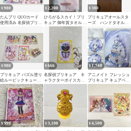
980
2,200
300
¥
¥
¥
たんプリ QUOカード
ひろがるスカイ！プリ
プリキュアオールスタ
使用済み 名探偵プリキ
キュア 御年賀タオル 非
ーズ ハンドタオル
ュア！ 株主優待 クオカ
売品
非売品
ード
980
666
1,740
¥
¥
¥
プリキュア パズル塗り
名探偵プリキュア キ
アニメイト フレッシュ
絵ルービックキューブ5
ャラクターボイスカー
プリキュア キュアベリ
種セット
ド 非売品
ー セット
999
3,100
4,500
¥
¥
¥