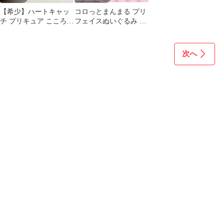
【希少】ハートキャッ
コロっとまんまる プリ
チ プリキュア こころの
フェイスぬいぐるみ キ
種 フクシアトルマリン
ュアワンダフル タグ付
非売品
き
次へ