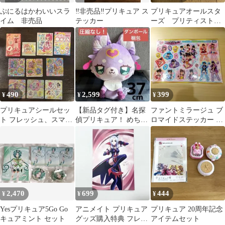
ぷにるはかわいいスラ
‼️非売品‼️プリキュア ス
プリキュアオールスタ
イム 非売品
テッカー
ーズ プリティストア
限定 メラミンカッ
プ 非売品
490
2,599
399
¥
¥
¥
プリキュアシールセッ
【新品タグ付き】名探
ファントミラージュ ブ
ト フレッシュ、スマイ
偵プリキュア！ めちゃ
ロマイドステッカー 非
ルプリ、ハート、スイ
もふぐっとぬいぐる
売品
ート
み マシュタン
2,470
699
444
¥
¥
¥
Yesプリキュア5Go Go
アニメイト プリキュア
プリキュア 20周年記念
キュアミント セット
グッズ購入特典 フレッ
アイテムセット